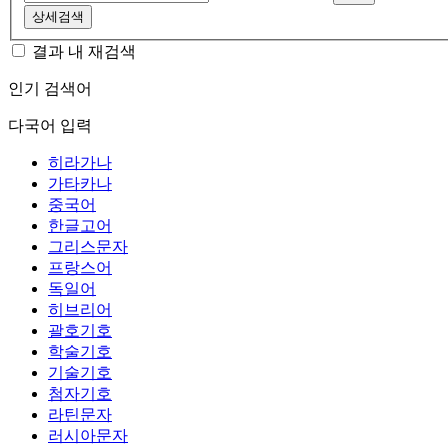
상세검색
결과 내 재검색
인기 검색어
다국어 입력
히라가나
가타카나
중국어
한글고어
그리스문자
프랑스어
독일어
히브리어
괄호기호
학술기호
기술기호
첨자기호
라틴문자
러시아문자