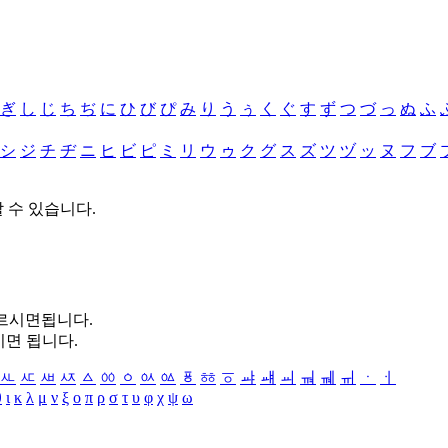
ぎ
し
じ
ち
ぢ
に
ひ
び
ぴ
み
り
う
ぅ
く
ぐ
す
ず
つ
づ
っ
ぬ
ふ
シ
ジ
チ
ヂ
ニ
ヒ
ビ
ピ
ミ
リ
ウ
ゥ
ク
グ
ス
ズ
ツ
ヅ
ッ
ヌ
フ
ブ
할 수 있습니다.
누르시면됩니다.
시면 됩니다.
ㅻ
ㅼ
ㅽ
ㅾ
ㅿ
ㆀ
ㆁ
ㆂ
ㆃ
ㆄ
ㆅ
ㆆ
ㆇ
ㆈ
ㆉ
ㆊ
ㆋ
ㆌ
ㆍ
ㆎ
θ
ι
κ
λ
μ
ν
ξ
ο
π
ρ
σ
τ
υ
φ
χ
ψ
ω