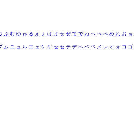
ぶ
ぷ
む
ゆ
ゅ
る
え
ぇ
け
げ
せ
ぜ
て
で
ね
へ
べ
ぺ
め
れ
お
ぉ
プ
ム
ユ
ュ
ル
エ
ェ
ケ
ゲ
セ
ゼ
テ
デ
ヘ
ベ
ペ
メ
レ
オ
ォ
コ
ゴ