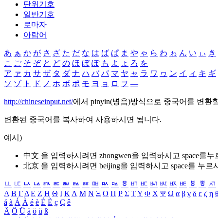
단위기호
일반기호
로마자
아랍어
あ
ぁ
か
が
さ
ざ
た
だ
な
は
ば
ぱ
ま
や
ゃ
ら
わ
ゎ
ん
い
ぃ
き
こ
ご
そ
ぞ
と
ど
の
ほ
ぼ
ぽ
も
よ
ょ
ろ
を
ア
ァ
カ
サ
ザ
タ
ダ
ナ
ハ
バ
パ
マ
ヤ
ャ
ラ
ワ
ヮ
ン
イ
ィ
キ
ギ
ソ
ゾ
ト
ド
ノ
ホ
ボ
ポ
モ
ヨ
ョ
ロ
ヲ
―
http://chineseinput.net/
에서 pinyin(병음)방식으로 중국어를 변환
변환된 중국어를 복사하여 사용하시면 됩니다.
예시)
中文 을 입력하시려면
zhongwen
을 입력하시고 space를
北京 을 입력하시려면
beijing
을 입력하시고 space를 누르
ㅥ
ㅦ
ㅧ
ㅨ
ㅩ
ㅪ
ㅫ
ㅬ
ㅭ
ㅮ
ㅯ
ㅰ
ㅱ
ㅲ
ㅳ
ㅴ
ㅵ
ㅶ
ㅷ
ㅸ
ㅹ
ㅺ
Α
Β
Γ
Δ
Ε
Ζ
Η
Θ
Ι
Κ
Λ
Μ
Ν
Ξ
Ο
Π
Ρ
Σ
Τ
Υ
Φ
Χ
Ψ
Ω
α
β
γ
δ
ε
ζ
η
á
à
Á
À
é
è
É
È
ç
Ç
ê
Ä
Ö
Ü
ä
ö
ü
ß