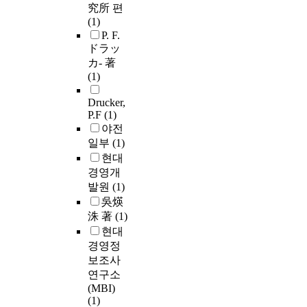
究所 편
(1)
P. F.
ドラッ
カ- 著
(1)
Drucker,
P.F
(1)
야전
일부
(1)
현대
경영개
발원
(1)
吳煐
洙 著
(1)
현대
경영정
보조사
연구소
(MBI)
(1)