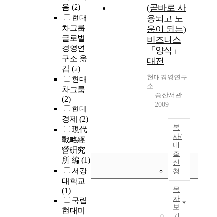
음
(2)
(곧바로 사
현대
용되고 도
차그룹
움이 되는)
글로벌
비즈니스
경영연
「양식」
구소 옮
대전
김
(2)
현대
경영연구
현대
소
차그룹
승산서관
(2)
2009
현대
경제
(2)
복
現代
사/
戰略經
대
營硏究
출
所 編
(1)
신
서강
청
대학교
목
(1)
차
국립
보
현대미
기