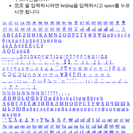
北京 을 입력하시려면
beijing
을 입력하시고 space를 누르
시면 됩니다.
ㅥ
ㅦ
ㅧ
ㅨ
ㅩ
ㅪ
ㅫ
ㅬ
ㅭ
ㅮ
ㅯ
ㅰ
ㅱ
ㅲ
ㅳ
ㅴ
ㅵ
ㅶ
ㅷ
ㅸ
ㅹ
ㅺ
ㅻ
ㅼ
ㅽ
ㅾ
ㅿ
ㆀ
ㆁ
ㆂ
ㆃ
ㆄ
ㆅ
ㆆ
ㆇ
ㆈ
ㆉ
ㆊ
ㆋ
ㆌ
ㆍ
ㆎ
Α
Β
Γ
Δ
Ε
Ζ
Η
Θ
Ι
Κ
Λ
Μ
Ν
Ξ
Ο
Π
Ρ
Σ
Τ
Υ
Φ
Χ
Ψ
Ω
α
β
γ
δ
ε
ζ
η
θ
ι
κ
λ
μ
ν
ξ
ο
π
ρ
σ
τ
υ
φ
χ
ψ
ω
á
à
Á
À
é
è
É
È
ç
Ç
ê
Ä
Ö
Ü
ä
ö
ü
ß
ְ
ֳ
ֲ
ֱ
ָ
ַ
ֵ
ֶ
ִ
ֹ
ּ
ֻ
ׂ
ׁ
ּ
ב
ה
נ
מ
צ
ת
ץ
ש
ד
ג
כ
ע
י
ח
ל
ך
ף
ק
ר
א
ט
ו
ן
ם
פ
‘
’
“
”
〔
〕
〈
〉
「
」
『
』
【
】
＂
（
）
［
］
｛
｝
±
×
÷
≠
≤
≥
∞
∴
♂
♀
∠
⊥
⌒
∂
∇
≡
≒
≪
≫
√
∽
∝
∵
∫
∬
∈
∋
⊆
⊇
⊂
⊃
∪
∩
∧
∨
￢
⇒
⇔
∀
∃
∮
∑
∏
＋
－
＜
＝
＞
、
。
·
‥
…
¨
〃
―
∥
＼
∼
´
～
ˇ
˘
˝
˚
˙
¸
˛
¡
¿
ː
！
＇
，
．
／
：
；
？
＾
＿
｀
｜
½
⅓
⅔
¼
¾
⅛
⅜
⅝
⅞
¹
²
³
⁴
ⁿ
₁
₂
₃
₄
Æ
Ð
Ħ
Ĳ
Ł
Ø
Œ
Þ
Ŧ
Ŋ
æ
đ
ð
ħ
ı
ĳ
ĸ
ŀ
ł
ø
œ
ß
þ
ŧ
ŋ
ŉ
А
Б
В
Г
Д
Е
Ё
Ж
З
И
Й
К
Л
М
Н
О
П
Р
С
Т
У
Ф
Х
Ц
Ч
Ш
Щ
Ъ
Ы
Ь
Э
Ю
Я
а
б
в
г
д
е
ё
ж
з
и
й
к
л
м
н
о
п
р
с
т
у
ф
х
ц
ч
ш
щ
ъ
ы
ь
э
ю
я
′
″
℃
Å
￠
￡
￥
¤
℉
‰
＄
％
Ｆ
￦
㎕
㎖
㎗
ℓ
㎘
㏄
㎣
㎤
㎥
㎦
㎙
㎚
㎛
㎜
㎝
㎞
㎟
㎠
㎡
㎢
㏊
㎍
㎎
㎏
㏏
㎈
㎉
㏈
㎧
㎨
㎰
㎱
㎲
㎳
㎴
㎵
㎶
㎷
㎸
㎹
㎀
㎁
㎂
㎃
㎄
㎺
㎻
㎽
㎾
㎿
㎐
㎑