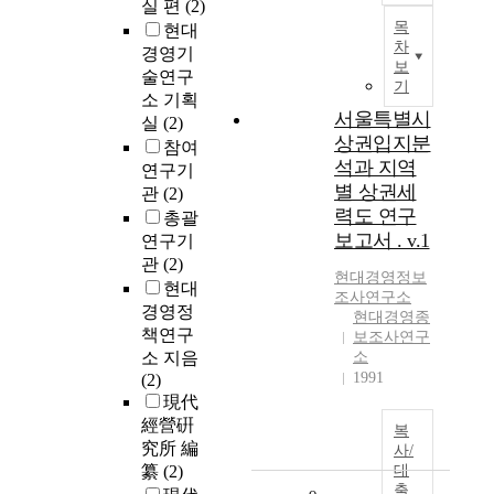
실 편
(2)
목
현대
차
경영기
보
술연구
기
소 기획
서울특별시
실
(2)
상권입지분
참여
석과 지역
연구기
별 상권세
관
(2)
력도 연구
총괄
보고서 . v.1
연구기
관
(2)
현대
경영
정보
현대
조사
연구소
경영정
현대경영종
책연구
보조사연구
소 지음
소
1991
(2)
現代
經營硏
복
究所 編
사/
纂
(2)
대
출