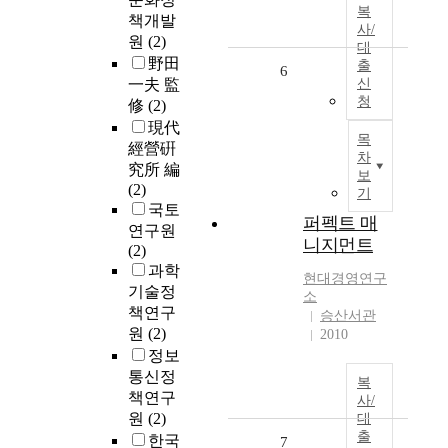
복
책개발
사/
원
(2)
대
野田
출
6
一夫 監
신
청
修
(2)
現代
목
經營硏
차
究所 編
보
(2)
기
국토
퍼펙트 매
연구원
니지먼트
(2)
과학
현대
경영연구
기술정
소
책연구
승산서관
원
(2)
2010
정보
통신정
복
책연구
사/
원
(2)
대
출
한국
7