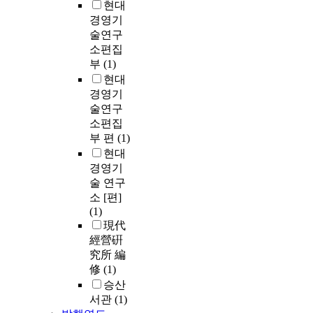
현대
경영기
술연구
소편집
부
(1)
현대
경영기
술연구
소편집
부 편
(1)
현대
경영기
술 연구
소 [편]
(1)
現代
經營硏
究所 編
修
(1)
승산
서관
(1)