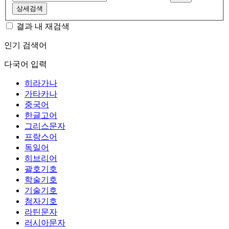
상세검색
결과 내 재검색
인기 검색어
다국어 입력
히라가나
가타카나
중국어
한글고어
그리스문자
프랑스어
독일어
히브리어
괄호기호
학술기호
기술기호
첨자기호
라틴문자
러시아문자