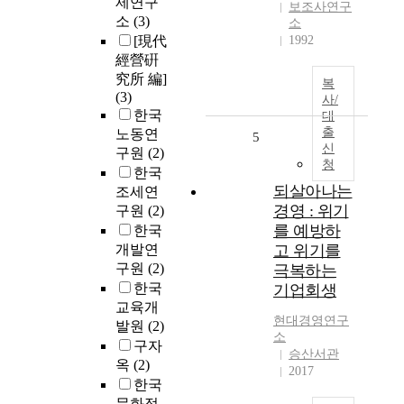
제연구
보조사연구
소
(3)
소
[現代
1992
經營硏
究所 編]
복
(3)
사/
한국
대
출
노동연
5
신
구원
(2)
청
한국
되살아나는
조세연
경영 : 위기
구원
(2)
를 예방하
한국
개발연
고 위기를
구원
(2)
극복하는
한국
기업회생
교육개
현대
경영연구
발원
(2)
소
구자
승산서관
옥
(2)
2017
한국
문화정