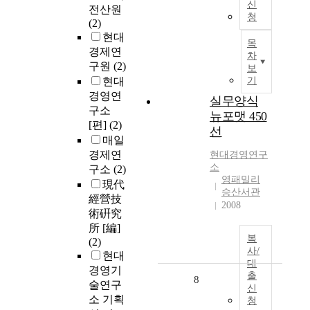
신
전산원
청
(2)
현대
목
경제연
차
구원
(2)
보
현대
기
경영연
실무양식
구소
뉴포맷 450
[편]
(2)
선
매일
경제연
현대
경영연구
소
구소
(2)
영패밀리
現代
승산서관
經營技
2008
術硏究
所 [編]
복
(2)
사/
현대
대
경영기
출
8
술연구
신
소 기획
청