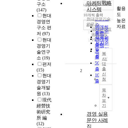
마케팅戰略
구소
내림차순
정확도
활용
시스템
(147)
순
도
10개씩 출력
현대
내림차순
인기도
현대
경영
기술
높은
경영연
연구소
순
조회
자료
10개씩
구소 편
現代經營技
연도순
출력
저
(97)
術硏究所
제목순
20개씩
현대
1971
저자순
출력
경영기
발행기
30개씩
술연구
복
관순
출력
소
(19)
사/
50개씩
편저
대
출력
출
(15)
2
신
100개씩
현대
청
출력
경영기
술개발
목
원
(13)
차
現代
보
經營技
기
術硏究
경영 실용
所 編
문안 사례
(12)
집