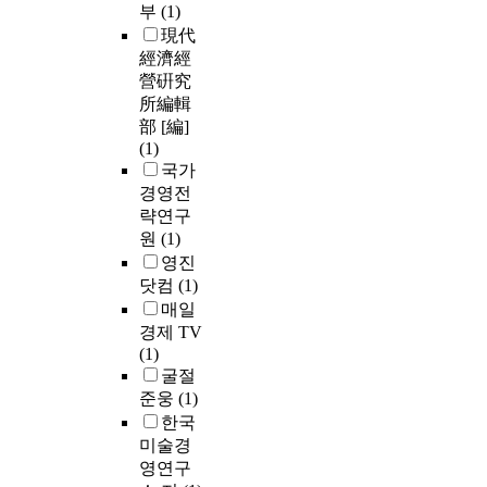
부
(1)
現代
經濟經
營硏究
所編輯
部 [編]
(1)
국가
경영전
략연구
원
(1)
영진
닷컴
(1)
매일
경제 TV
(1)
굴절
준웅
(1)
한국
미술경
영연구