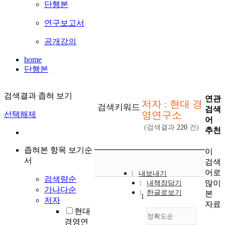
단행본
연구보고서
공개강의
home
단행본
검색결과 좁혀 보기
연관
저자 : 현대 경
검색키워드
검색
영연구소
선택해제
어
(검색결과
220
건)
추천
좁혀본 항목 보기순
이
서
검색
어로
내보내기
검색량순
많이
내책장담기
가나다순
한글로보기
본
1
저자
자료
현대
정확도순
경영연