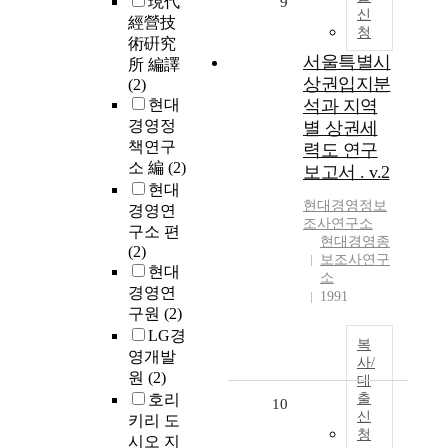
現代
9
신
經營技
청
術硏究
서울특별시
所 編譯
상권입지분
(2)
현대
석과 지역
경영정
별 상권세
책연구
력도 연구
소 編
(2)
보고서 . v.2
현대
현대
경영
정보
경영연
조사
연구소
구소 편
현대경영종
(2)
보조사연구
현대
소
경영연
1991
구원
(2)
LG경
복
영개발
사/
원
(2)
대
호리
출
10
신
키리 도
청
시오 지