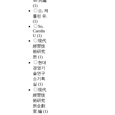
So 共編
(1)
소, 캐
롤린 유.
(1)
So,
Carolin
U
(1)
現代
經營技
術硏究
所
(1)
현대
경영기
술연구
소기획
실
(1)
現代
經營技
術硏究
所企劃
室 編
(1)