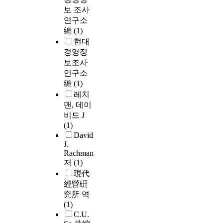
보 조사
연구소
編
(1)
현대
경영정
보조사
연구소
編
(1)
레치
맨, 데이
비드 J
(1)
David
J.
Rachman
저
(1)
現代
經營硏
究所 역
(1)
C.U.