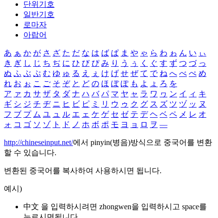
단위기호
일반기호
로마자
아랍어
あ
ぁ
か
が
さ
ざ
た
だ
な
は
ば
ぱ
ま
や
ゃ
ら
わ
ゎ
ん
い
ぃ
き
ぎ
し
じ
ち
ぢ
に
ひ
び
ぴ
み
り
う
ぅ
く
ぐ
す
ず
つ
づ
っ
ぬ
ふ
ぶ
ぷ
む
ゆ
ゅ
る
え
ぇ
け
げ
せ
ぜ
て
で
ね
へ
べ
ぺ
め
れ
お
ぉ
こ
ご
そ
ぞ
と
ど
の
ほ
ぼ
ぽ
も
よ
ょ
ろ
を
ア
ァ
カ
サ
ザ
タ
ダ
ナ
ハ
バ
パ
マ
ヤ
ャ
ラ
ワ
ヮ
ン
イ
ィ
キ
ギ
シ
ジ
チ
ヂ
ニ
ヒ
ビ
ピ
ミ
リ
ウ
ゥ
ク
グ
ス
ズ
ツ
ヅ
ッ
ヌ
フ
ブ
プ
ム
ユ
ュ
ル
エ
ェ
ケ
ゲ
セ
ゼ
テ
デ
ヘ
ベ
ペ
メ
レ
オ
ォ
コ
ゴ
ソ
ゾ
ト
ド
ノ
ホ
ボ
ポ
モ
ヨ
ョ
ロ
ヲ
―
http://chineseinput.net/
에서 pinyin(병음)방식으로 중국어를 변환
할 수 있습니다.
변환된 중국어를 복사하여 사용하시면 됩니다.
예시)
中文 을 입력하시려면
zhongwen
을 입력하시고 space를
누르시면됩니다.