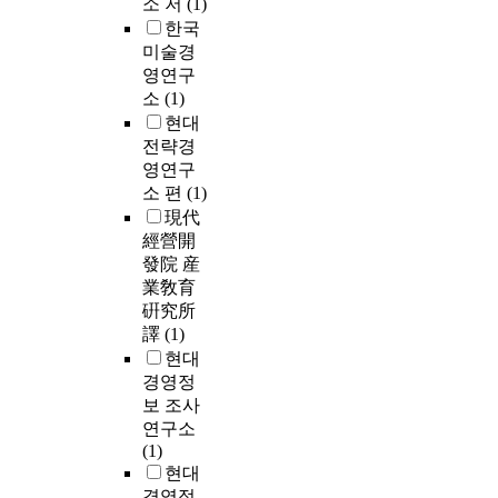
소 저
(1)
한국
미술경
영연구
소
(1)
현대
전략경
영연구
소 편
(1)
現代
經營開
發院 産
業敎育
硏究所
譯
(1)
현대
경영정
보 조사
연구소
(1)
현대
경영정