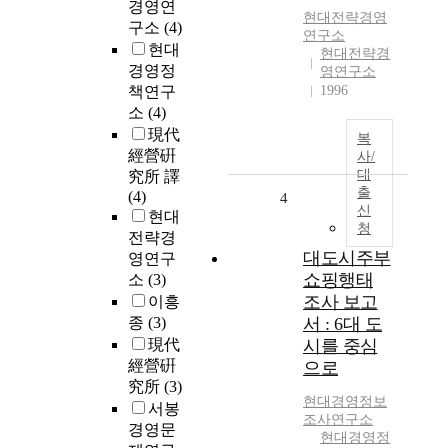
경영연
현대
전략
경영
구소
(4)
연구소
현대
현대전략경
경영정
영연구소
책연구
1996
소
(4)
現代
복
經營硏
사/
대
究所 譯
출
(4)
4
신
현대
청
전략경
대도시주부
영연구
쇼핑행태
소
(3)
조사 보고
이흥
종
(3)
서 : 6대 도
現代
시를 중심
經營硏
으로
究所
(3)
현대
경영
정보
서봉
조사
연구소
경영문
현대경영정