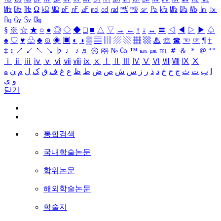
㎒
㎓
㎔
Ω
㏀
㏁
㎊
㎋
㎌
㏖
㏅
㎭
㎮
㎯
㏛
㎩
㎪
㎫
㎬
㏝
㏐
㏓
㏃
㏉
㏜
㏆
§
※
☆
★
○
●
◎
◇
◆
□
■
△
▽
→
←
↑
↓
↔
〓
◁
◀
▷
▶
♤
♠
♡
♥
♧
♣
⊙
◈
▣
◐
◑
▒
▤
▥
▨
▧
▦
▩
♨
☏
☎
☜
☞
¶
†
‡
↕
↗
↙
↖
↘
♭
♩
♪
♬
㉿
㈜
№
㏇
™
㏂
㏘
℡
＃
＆
＊
＠
ª
º
ⅰ
ⅱ
ⅲ
ⅳ
ⅴ
ⅵ
ⅶ
ⅷ
ⅸ
ⅹ
Ⅰ
Ⅱ
Ⅲ
Ⅳ
Ⅴ
Ⅵ
Ⅶ
Ⅷ
Ⅸ
Ⅹ
ا
ب
ت
ث
ج
ح
خ
د
ذ
ر
ز
س
ش
ص
ض
ط
ظ
ع
غ
ف
ق
ک
ل
م
ن
ه
و
ی
닫기
통합검색
국내학술논문
학위논문
해외학술논문
학술지