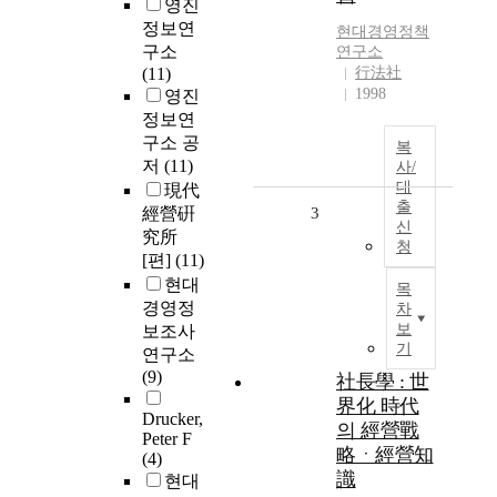
영진
정보연
현대
경영
정책
구소
연구소
(11)
行法社
1998
영진
정보연
구소 공
복
저
(11)
사/
대
現代
출
經營硏
3
신
究所
청
[편]
(11)
현대
목
경영정
차
보
보조사
기
연구소
(9)
社長學 : 世
界化 時代
Drucker,
의 經營戰
Peter F
略ㆍ經營知
(4)
識
현대