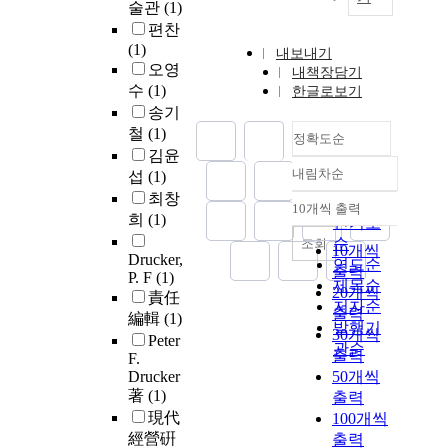
술관
(1)
편찬
(1)
내보내기
오영
내책장담기
수
(1)
한글로보기
송기
철
(1)
정확도순
김윤
내림차순
섭
(1)
정확도
최창
순
10개씩 출력
내림차순
희
(1)
인기도
순
조회
10개씩
Drucker,
연도순
출력
P. F
(1)
제목순
20개씩
責任
저자순
출력
編輯
(1)
발행기
30개씩
Peter
관순
출력
F.
Drucker
50개씩
著
(1)
출력
現代
100개씩
經營硏
출력