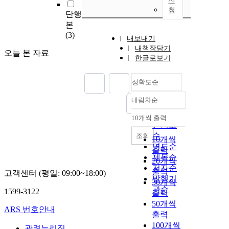
신
청
단행
본
(3)
내보내기
내책장담기
오늘 본 자료
한글로보기
정확도순
내림차순
정확도
순
10개씩 출력
내림차순
인기도
순
조회
10개씩
연도순
출력
제목순
20개씩
저자순
출력
고객센터 (평일: 09:00~18:00)
발행기
30개씩
관순
1599-3122
출력
50개씩
ARS 번호안내
출력
100개씩
관련누리집