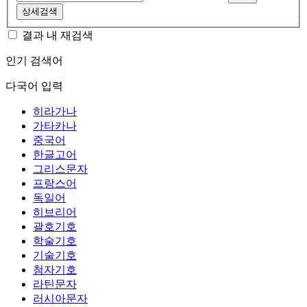
상세검색
결과 내 재검색
인기 검색어
다국어 입력
히라가나
가타카나
중국어
한글고어
그리스문자
프랑스어
독일어
히브리어
괄호기호
학술기호
기술기호
첨자기호
라틴문자
러시아문자