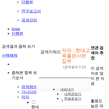
단행본
연구보고서
공개강의
home
단행본
검색결과 좁혀 보기
연관 검
저자 : 현대교
검색키워드
색어 추
육출판사편
선택해제
천
집부
(검색결과
3
건)
이 검색
좁혀본 항목 보
어로 많
기순서
이 본 자
료
검색량순
내보내기
가나다순
내책장담기
저자
한글로보기
1
활용도
높은 자
현대