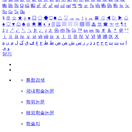
㎒
㎓
㎔
Ω
㏀
㏁
㎊
㎋
㎌
㏖
㏅
㎭
㎮
㎯
㏛
㎩
㎪
㎫
㎬
㏝
㏐
㏓
㏃
㏉
㏜
㏆
§
※
☆
★
○
●
◎
◇
◆
□
■
△
▽
→
←
↑
↓
↔
〓
◁
◀
▷
▶
♤
♠
♡
♥
♧
♣
⊙
◈
▣
◐
◑
▒
▤
▥
▨
▧
▦
▩
♨
☏
☎
☜
☞
¶
†
‡
↕
↗
↙
↖
↘
♭
♩
♪
♬
㉿
㈜
№
㏇
™
㏂
㏘
℡
＃
＆
＊
＠
ª
º
ⅰ
ⅱ
ⅲ
ⅳ
ⅴ
ⅵ
ⅶ
ⅷ
ⅸ
ⅹ
Ⅰ
Ⅱ
Ⅲ
Ⅳ
Ⅴ
Ⅵ
Ⅶ
Ⅷ
Ⅸ
Ⅹ
ه
ن
م
ل
ک
ق
ف
غ
ع
ظ
ط
ض
ص
ش
س
ز
ر
ذ
د
خ
ح
ج
ث
ت
ب
ا
ی
و
닫기
통합검색
국내학술논문
학위논문
해외학술논문
학술지