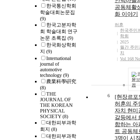
안덕마을
한국통신학회
공동체활
학술대회논문집
화 이야기
(9)
한국고분자학
허훈
한국주민
회 학술대회 연구
학회
논문 초록집
(9)
2025
한국화상학회
월간 주민
지
(9)
치
International
Vol.168 No
journal of
automotive
technology
(9)
문
農業科學硏究
기
(8)
THE
6
[현장르포!
JOURNAL OF
허훈의 주
THE KOREAN
자치 현미
PHYSICAL
SOCIETY
(8)
갈등에서 
대한피부과학
합하는 아
회지
(8)
트 공동체로
대한피부과학
3명이 시