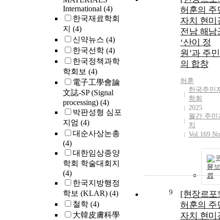
International
(4)
허훈의 주
한국재료학회
자치 현미
지
(4)
전남 해남
신약뉴스
(4)
‘산이 정
한국선학
(4)
원’과 주
한국정책과학
의 합창
학회보
(4)
허훈
電子工學會論
한국주민
文誌-SP (Signal
학회
processing)
(4)
2025
박판성형 심포
월간 주민
지엄
(4)
치
대순사상논총
Vol.169 No
(4)
대한임상종양
학회 학술대회지
문
(4)
기
한국지방행정
9
학보 (KLAR)
(4)
[현장르포!
철학
(4)
허훈의 주
大韓皮膚科學
자치 현미