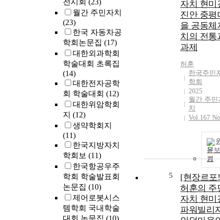
전시회
(23)
자치 현미
월간 주민자치
진안 중평
(23)
을 공동체
한국 자동차공
치의 전통
학회논문집
(17)
과제
대한외과학회
학술대회 초록집
허훈
(14)
한국주민
학회
대한전자공학
2025
회 학술대회
(12)
월간 주민
대한위암학회
치
지
(12)
Vol.167 No
생약학회지
(11)
한국지방자치
문
학회보
(11)
기
한국항공우주
5
학회 학술발표회
[현장르포!
논문집
(10)
허훈의 주
제어로봇시스
자치 현미
템학회 국내학술
파워빌리
대회 논문집
(10)