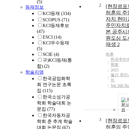
(5)
2
[현장르포!
등재정보
허훈의 주
KCI등재
(334)
자치 현미
SCOPUS
(71)
주민자치
KCI등재후보
(47)
본 공주시
ESCI
(14)
원도심 도
KCI우수등재
재생 2
(5)
SCIE
(4)
허훈
한국주민
구)KCI등재(통
학회
합)
(2)
2025
학술지명
월간 주민
한국공업화학
치
회 연구논문 초록
Vol.166 No
집
(115)
한국소성가공
학회 학술대회 논
문
문집
(77)
기
한국자동차공
3
[현장르포!
학회 춘 추계 학술
허훈의 주
대회 논문집
(67)