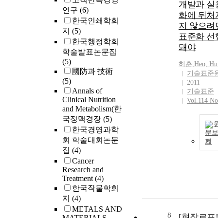
개발과 실
연구
(6)
화에 뒤처
한국인쇄학회
지 않으려
지
(5)
표준화 선
한국행정학회
돼야
학술발표논문집
(5)
허훈
,
Heo, Hu
國防과 技術
기술표준
(5)
2011
Annals of
기술표준
Clinical Nutrition
Vol.114 No
and Metabolism(한
국정맥경장
(5)
한국경영과학
문
회 학술대회논문
기
집
(4)
Cancer
Research and
Treatment
(4)
한국작물학회
지
(4)
METALS AND
8
[현장르포!
MATERIALS