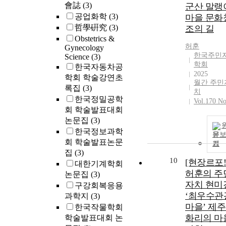
會誌
(3)
군산 말랭
공업화학
(3)
마을 문화
哲學硏究
(3)
조의 길
Obstetrics &
허훈
Gynecology
한국주민
Science
(3)
학회
한국자동차공
2025
학회 학술강연초
월간 주민
록집
(3)
치
한국정밀공학
Vol.170 No
회 학술발표대회
논문집
(3)
한국정보과학
문
회 학술발표논문
기
집
(3)
10
[현장르포!
대한기계학회
허훈의 주
논문집
(3)
자치 현미
구강회복응용
‘최우수관
과학지
(3)
마을’ 제주
한국작물학회
화리의 마
학술발표대회 논