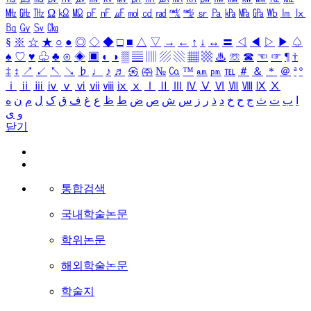
㎒
㎓
㎔
Ω
㏀
㏁
㎊
㎋
㎌
㏖
㏅
㎭
㎮
㎯
㏛
㎩
㎪
㎫
㎬
㏝
㏐
㏓
㏃
㏉
㏜
㏆
§
※
☆
★
○
●
◎
◇
◆
□
■
△
▽
→
←
↑
↓
↔
〓
◁
◀
▷
▶
♤
♠
♡
♥
♧
♣
⊙
◈
▣
◐
◑
▒
▤
▥
▨
▧
▦
▩
♨
☏
☎
☜
☞
¶
†
‡
↕
↗
↙
↖
↘
♭
♩
♪
♬
㉿
㈜
№
㏇
™
㏂
㏘
℡
＃
＆
＊
＠
ª
º
ⅰ
ⅱ
ⅲ
ⅳ
ⅴ
ⅵ
ⅶ
ⅷ
ⅸ
ⅹ
Ⅰ
Ⅱ
Ⅲ
Ⅳ
Ⅴ
Ⅵ
Ⅶ
Ⅷ
Ⅸ
Ⅹ
ا
ب
ت
ث
ج
ح
خ
د
ذ
ر
ز
س
ش
ص
ض
ط
ظ
ع
غ
ف
ق
ک
ل
م
ن
ه
و
ی
닫기
통합검색
국내학술논문
학위논문
해외학술논문
학술지