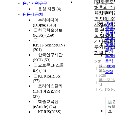
[현장르포!
음성지원유무
내림차순
정확
허훈의 주
음성 지원
(4)
순
자치 현미
10개씩 출력
원문제공처
내림
인기
면 단위 
누리미디어
순
조회
10개
자치의 미
(DBpia)
(613)
연도
출력
를 본다 - 
한국학술정보
제목
20개
(KISS)
(259)
동 악양면
저자
출력
계마을과 
발행
30개
KISTI(ScienceON)
루와협동
관순
(201)
출력
합의 합주
한국연구재단
50개
(KCI)
(53)
출력
허훈
교보문고(스콜
한국주민
100
라)
(45)
학회
출력
2026
KERIS(RISS)
월간 주민
(27)
치
코리아스칼라
Vol.175 No
(코리아스칼라)
(27)
학술교육원
(eArticle)
(24)
문
기
KERIS(RISS)