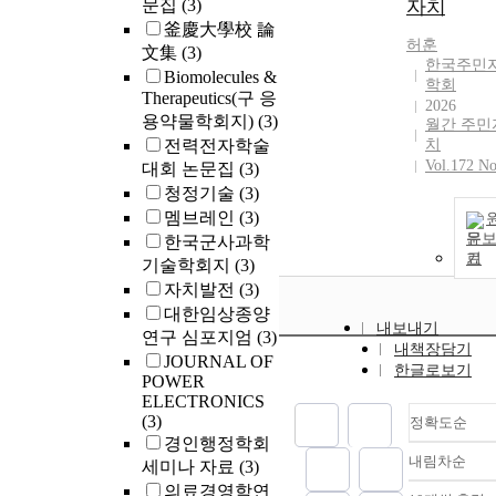
문집
(3)
자치
釜慶大學校 論
허훈
文集
(3)
한국주민
Biomolecules &
학회
Therapeutics(구 응
2026
용약물학회지)
(3)
월간 주민
전력전자학술
치
Vol.172 No
대회 논문집
(3)
청정기술
(3)
멤브레인
(3)
문
한국군사과학
기
기술학회지
(3)
자치발전
(3)
대한임상종양
내보내기
연구 심포지엄
(3)
내책장담기
JOURNAL OF
한글로보기
POWER
ELECTRONICS
(3)
정확도순
경인행정학회
내림차순
세미나 자료
(3)
정확
의료경영학연
순