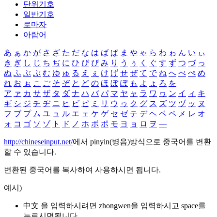
단위기호
일반기호
로마자
아랍어
あ
ぁ
か
が
さ
ざ
た
だ
な
は
ば
ぱ
ま
や
ゃ
ら
わ
ゎ
ん
い
ぃ
き
ぎ
し
じ
ち
ぢ
に
ひ
び
ぴ
み
り
う
ぅ
く
ぐ
す
ず
つ
づ
っ
ぬ
ふ
ぶ
ぷ
む
ゆ
ゅ
る
え
ぇ
け
げ
せ
ぜ
て
で
ね
へ
べ
ぺ
め
れ
お
ぉ
こ
ご
そ
ぞ
と
ど
の
ほ
ぼ
ぽ
も
よ
ょ
ろ
を
ア
ァ
カ
サ
ザ
タ
ダ
ナ
ハ
バ
パ
マ
ヤ
ャ
ラ
ワ
ヮ
ン
イ
ィ
キ
ギ
シ
ジ
チ
ヂ
ニ
ヒ
ビ
ピ
ミ
リ
ウ
ゥ
ク
グ
ス
ズ
ツ
ヅ
ッ
ヌ
フ
ブ
プ
ム
ユ
ュ
ル
エ
ェ
ケ
ゲ
セ
ゼ
テ
デ
ヘ
ベ
ペ
メ
レ
オ
ォ
コ
ゴ
ソ
ゾ
ト
ド
ノ
ホ
ボ
ポ
モ
ヨ
ョ
ロ
ヲ
―
http://chineseinput.net/
에서 pinyin(병음)방식으로 중국어를 변환
할 수 있습니다.
변환된 중국어를 복사하여 사용하시면 됩니다.
예시)
中文 을 입력하시려면
zhongwen
을 입력하시고 space를
누르시면됩니다.