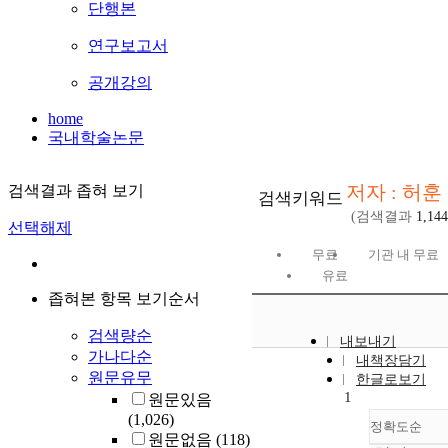
단행본
연구보고서
공개강의
home
국내학술논문
저자 : 허훈
검색결과 좁혀 보기
검색키워드
(검색결과
1,144
선택해제
무료
기관 내 무료
유료
좁혀본 항목 보기순서
검색량순
내보내기
가나다순
내책장담기
원문유무
한글로보기
1
원문있음
(1,026)
정확도순
원문없음
(118)