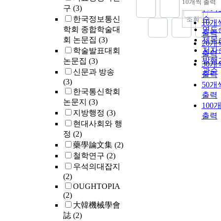
10개씩 출력
내림
구
(3)
인기
한국정보통신
순
조회
10개
학회 종합학술대
연도
출력
회 논문집
(3)
제목
20개
저자
학술발표대회
출력
발행
논문집
(3)
30개
관순
신문과 방송
출력
(3)
50개
한국통신학회
출력
논문지
(3)
100
지방행정
(3)
출력
현대사회와 행
정
(2)
藥學論文集
(2)
철학연구
(2)
우석의대잡지
(2)
OUGHTOPIA
(2)
大韓機械學會
誌
(2)