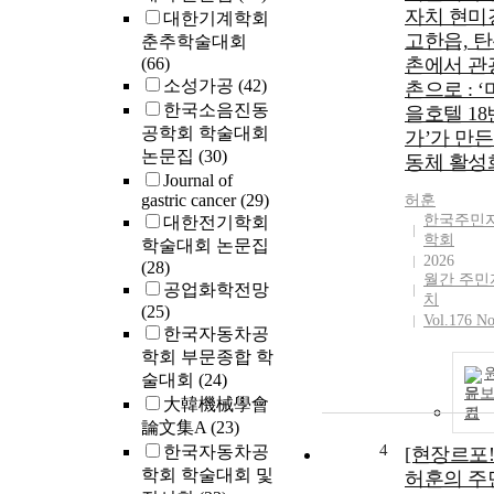
자치 현미
대한기계학회
고한읍, 
춘추학술대회
(66)
촌에서 관
소성가공
(42)
촌으로 : ‘
한국소음진동
을호텔 18
공학회 학술대회
가’가 만든
논문집
(30)
동체 활성
Journal of
gastric cancer
(29)
허훈
한국주민
대한전기학회
학회
학술대회 논문집
2026
(28)
월간 주민
공업화학전망
치
(25)
Vol.176 No
한국자동차공
학회 부문종합 학
술대회
(24)
문
大韓機械學會
기
論文集A
(23)
4
한국자동차공
[현장르포!
학회 학술대회 및
허훈의 주