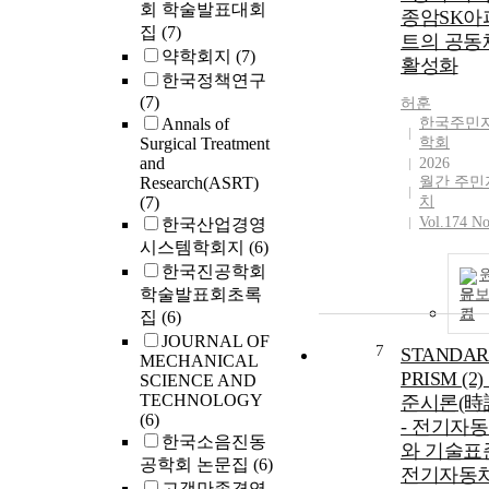
회 학술발표대회
종암SK아
집
(7)
트의 공동
약학회지
(7)
활성화
한국정책연구
(7)
허훈
Annals of
한국주민
Surgical Treatment
학회
and
2026
Research(ASRT)
월간 주민
(7)
치
Vol.174 No
한국산업경영
시스템학회지
(6)
한국진공학회
학술발표회초록
문
기
집
(6)
JOURNAL OF
7
STANDAR
MECHANICAL
PRISM (2)
SCIENCE AND
TECHNOLOGY
준시론(時
(6)
- 전기자
한국소음진동
와 기술표준
공학회 논문집
(6)
전기자동
고객만족경영