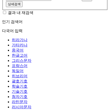
상세검색
결과 내 재검색
인기 검색어
다국어 입력
히라가나
가타카나
중국어
한글고어
그리스문자
프랑스어
독일어
히브리어
괄호기호
학술기호
기술기호
첨자기호
라틴문자
러시아문자