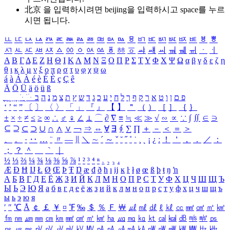
北京 을 입력하시려면
beijing
을 입력하시고 space를 누르
시면 됩니다.
ㅥ
ㅦ
ㅧ
ㅨ
ㅩ
ㅪ
ㅫ
ㅬ
ㅭ
ㅮ
ㅯ
ㅰ
ㅱ
ㅲ
ㅳ
ㅴ
ㅵ
ㅶ
ㅷ
ㅸ
ㅹ
ㅺ
ㅻ
ㅼ
ㅽ
ㅾ
ㅿ
ㆀ
ㆁ
ㆂ
ㆃ
ㆄ
ㆅ
ㆆ
ㆇ
ㆈ
ㆉ
ㆊ
ㆋ
ㆌ
ㆍ
ㆎ
Α
Β
Γ
Δ
Ε
Ζ
Η
Θ
Ι
Κ
Λ
Μ
Ν
Ξ
Ο
Π
Ρ
Σ
Τ
Υ
Φ
Χ
Ψ
Ω
α
β
γ
δ
ε
ζ
η
θ
ι
κ
λ
μ
ν
ξ
ο
π
ρ
σ
τ
υ
φ
χ
ψ
ω
á
à
Á
À
é
è
É
È
ç
Ç
ê
Ä
Ö
Ü
ä
ö
ü
ß
ְ
ֳ
ֲ
ֱ
ָ
ַ
ֵ
ֶ
ִ
ֹ
ּ
ֻ
ׂ
ׁ
ּ
ב
ה
נ
מ
צ
ת
ץ
ש
ד
ג
כ
ע
י
ח
ל
ך
ף
ק
ר
א
ט
ו
ן
ם
פ
‘
’
“
”
〔
〕
〈
〉
「
」
『
』
【
】
＂
（
）
［
］
｛
｝
±
×
÷
≠
≤
≥
∞
∴
♂
♀
∠
⊥
⌒
∂
∇
≡
≒
≪
≫
√
∽
∝
∵
∫
∬
∈
∋
⊆
⊇
⊂
⊃
∪
∩
∧
∨
￢
⇒
⇔
∀
∃
∮
∑
∏
＋
－
＜
＝
＞
、
。
·
‥
…
¨
〃
―
∥
＼
∼
´
～
ˇ
˘
˝
˚
˙
¸
˛
¡
¿
ː
！
＇
，
．
／
：
；
？
＾
＿
｀
｜
½
⅓
⅔
¼
¾
⅛
⅜
⅝
⅞
¹
²
³
⁴
ⁿ
₁
₂
₃
₄
Æ
Ð
Ħ
Ĳ
Ł
Ø
Œ
Þ
Ŧ
Ŋ
æ
đ
ð
ħ
ı
ĳ
ĸ
ŀ
ł
ø
œ
ß
þ
ŧ
ŋ
ŉ
А
Б
В
Г
Д
Е
Ё
Ж
З
И
Й
К
Л
М
Н
О
П
Р
С
Т
У
Ф
Х
Ц
Ч
Ш
Щ
Ъ
Ы
Ь
Э
Ю
Я
а
б
в
г
д
е
ё
ж
з
и
й
к
л
м
н
о
п
р
с
т
у
ф
х
ц
ч
ш
щ
ъ
ы
ь
э
ю
я
′
″
℃
Å
￠
￡
￥
¤
℉
‰
＄
％
Ｆ
￦
㎕
㎖
㎗
ℓ
㎘
㏄
㎣
㎤
㎥
㎦
㎙
㎚
㎛
㎜
㎝
㎞
㎟
㎠
㎡
㎢
㏊
㎍
㎎
㎏
㏏
㎈
㎉
㏈
㎧
㎨
㎰
㎱
㎲
㎳
㎴
㎵
㎶
㎷
㎸
㎹
㎀
㎁
㎂
㎃
㎄
㎺
㎻
㎽
㎾
㎿
㎐
㎑