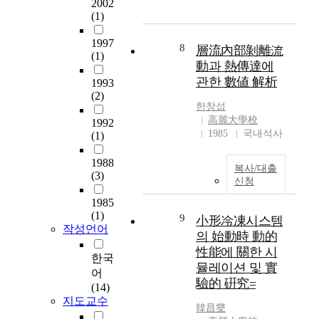
진
공
2002
방향으로 다양하게 추
(1)
국
또
진되고 있다. 그들은
들
는
주민의 사회경제적 문
1997
이
주
8
제를 해결하기 위한 다
層流內部剝離流
(1)
2
민
양한 설득력 있는 접근
動과 熱傳達에
0
주
방식을 활용한다. 공공
관한 數値 解析
1993
0
도
기관은 도시계획과 연
(2)
여
로
계된 저소득층의 사회
한창섭
년
시
경제적 문제와 연계하
高麗大學校
1992
에
행
여 정비사업을 추진하
1985
국내석사
(1)
걸
되
고 있는 것이다. 그러
쳐
어
1988
므로 불량주거지를 재
복사/대출
이
온
(3)
정비 하기 위해서는 최
신청
루
주
근의 주택건설위주의
었
택
1985
정책을 저소득층의 사
(1)
던
재
9
회경제적 조건들을 향
小形冷凍시스템
작성언어
도
개
상시키고 그들의 재정
의 始動時 動的
시
발
착을 돕고 사업의 투자
性能에 關한 시
한국
성
사
를 합리화 하는 방향으
뮬레이션 및 實
장
어
업
로 전환되어야 한다,
驗的 硏究=
이
(14)
은
특히 그동안 도외시 되
지도교수
불
노
었던 세입자의 주거에
韓昌燮
과
후
대한 권리를 찾는 것