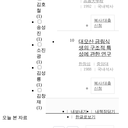
高麗大學校
5
김호
·
또한 선진사회로 향하
1992
국내박사
0
불
철
는 우리나라에서 더욱
년
량
(1)
주택정책의 주요한 한
복사/대출
만
주
부분이 되어야 할 과제
신청
에
송성
거
이다. Since 1970's
이
지
진
industrialization many
루
의
(1)
slum areas have been
10
대모산 금림식
어
주
formed due to the rapid
생의 구조적 특
질
소진
거
urbanization, while a
성에 관한 연구
정
환
광
variety of
도
경
(1)
redevelopment
한창섭
중앙대
로
을
policies have been
1988
국내석사
빠
김성
개
implemented.
른
선
룡
However, the shortage
복사/대출
도
하
(1)
of housing is
신청
시
고
improving remarkably,
화
김창
주
and people's
와
민
재
perception of the urban
도
에
(1)
environment is
내보내기
내책장담기
시
게
changing to attach
한글로보기
오늘 본 자료
성
새
higher importance to
장
로
the environment. After