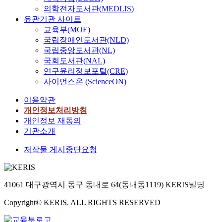
changing environment.
의학전자도서관(MEDLIS)
정
재
The housing
유관기관 사이트
부
개
redevelopment
가
교육부(MOE)
발
projects of the illegal
중
사
국립장애인도서관(NLD)
poor houses in the
심
업
국립중앙도서관(NL)
urban areas which
이
이
국회도서관(NAL)
began to be
되
경
연구윤리정보포털(CRE)
implemented since
어
제
사이언스온 (ScienceON)
1970's and 1980"s
도
성
have caused a lot of
시
장
이용약관
harmful side effects so
정
에
개인정보처리방침
far, lower rehabilitation
책
따
개인정보 재동의
ratio, ruining the
을
른
기관소개
original residential
수
부
environment,
립
동
저작물 게시중단요청
reforming the other
하
산
slum areas in the outer
고
시
block of the city and
집
장
so on. Moreover, as the
41061 대구광역시 동구 동내로 64(동내동1119) KERIS빌딩
행
의
residental environment
하
활
improvement projects
Copyright© KERIS. ALL RIGHTS RESERVED
며
성
were introduced in
,
화
1989, the illegal