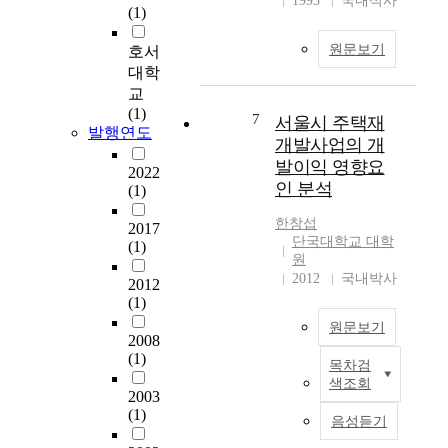
1993
국내석사
상
(1)
경을 개선하고 최소한
당
의 주거질을 확보할 수
원문보기
히
호서
있도록 하기 위한 것이
다
대학
나 그동안 제도적 미비
른
교
점과 지원프로그램의
모
(1)
미비로 많은 원주민의
7
서울시 주택재
습
발행연도
재정착이 극히 저조하
개발사업의 개
으
고 타지역의 중산층이
발이익 영향요
로
2022
이주해 오는 현상을 낳
인 분석
(1)
이
고 있다. 그러나 재정
루
착이 안되는 경우 해당
한창섭
2017
어
지역에 삶의 뿌리를 내
단국대학교 대학
(1)
져
리고 사는 지역주민이
원
왔
겪는 고통은 정부에서
2012
국내박사
2012
다
간과해서는 안될 사회
(1)
.
적으로 큰 문제를 안고
원문보기
북
있다. 선진국의 불량주
2008
미
거지 정비 사업은 단순
(1)
목차검
나
그
히 물리적인 개선만이
색조회
유
동
2003
아니라 사회복지사업
럽
안
(1)
과 연계하여 주민의 재
음성듣기
선
공
정착을 높일 수 있는