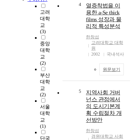
량주거지의 분포현황
4
열증착법을 이
을 조사하는 데 그 목
고려
용한 a-Se thick
적을 두고 여건변화에
대학
films 성장과 물
대응할 수 있는 개선안
교
리적 특성분석
을 제시하고자 한다.
(3)
70년대 및 80년대에
한창섭
시작된 도심불량주거
고려대학교 대학
중앙
지 정비사업은 낮은 재
원
대학
정착률, 생활터전의 파
2002
국내석사
교
괴, 도시외곽의 타지역
(2)
에 또 다른 불량주거지
원문보기
조성 등 많은 부작용을
부산
낳았다. 1989년에 도
대학
입되어 시행중인 주거
교
5
환경개선사업은 불량
지역사회 거버
(2)
주거지를 철거하고 도
넌스 관점에서
시미관개선을 개선하
의 도시기본계
서울
였으며, 정부지원사업
획 수립절차 개
대학
에서 제외되었던 저소
선방안
교
득층의 복지향상에 기
(1)
여하였다. 그러나 이러
한창섭
한 사업이 저소득층의
경원대학교 사회
단국