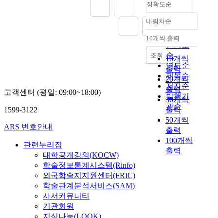
을
운
정확도순
all, we need to not
경
주
only improve the slum
내림차순
험
거
정확도
areas but also solve the
하
형
순
lower-income people's
10개씩 출력
내림차순
였
태
socio-economic
인기도
다
와
problems. In other
순
조회
10개씩
.
주
words, the
연도순
출력
이
거
conventional slum area
제목순
20개씩
러
공
redevelopment system
저자순
출력
한
간
고객센터 (평일: 09:00~18:00)
should give way to a
발행기
30개씩
단
을
new approach. With
관순
1599-3122
출력
기
제
such basic conceptions
50개씩
간
공
in mind, this study is
ARS 번호안내
의
출력
하
aimed at improving the
고
여
100개씩
rehabilitation ratio and
관련누리집
속
왔
출력
undergoing an
대학공개강의(KOCW)
성
다
investigation of slum
학술정보통계시스템(Rinfo)
장
.
areas, suggesting some
외국학술지지원센터(FRIC)
을
이
reform measures for the
학술관계분석서비스(SAM)
위
러
slum area
사서커뮤니티
해
한
redevelopment in
기관회원
중
주
response to the
지식나눔(LOOK)
앙
택