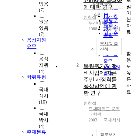
oxidase의 활성화
로
순
없음
10개씩 출력
내림차순
많
에 대한 연구
인기도
(7)
이
순
조회
10개씩
한창섭
본
연도순
원문
출력
부산대학교
자
제목순
있음
20개씩
1988
국내석사
료
저자순
(7)
출력
발행기
음성지원
30개씩
복사/대출
관순
유무
출력
신청
활
50개씩
음성
용
출력
지원
2
불량주거지 정
도
100개씩
(4)
비사업에 따른
높
출력
학위유형
은
주민 재정착률
자
향상방안에 관
국내
료
한 연구
석사
(10)
한창섭
연세대학교 공학
국내
대학원
박사
2003
국내석사
(4)
주제분류
원문보기