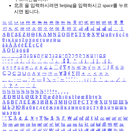
北京 을 입력하시려면
beijing
을 입력하시고 space를 누르
시면 됩니다.
ㅥ
ㅦ
ㅧ
ㅨ
ㅩ
ㅪ
ㅫ
ㅬ
ㅭ
ㅮ
ㅯ
ㅰ
ㅱ
ㅲ
ㅳ
ㅴ
ㅵ
ㅶ
ㅷ
ㅸ
ㅹ
ㅺ
ㅻ
ㅼ
ㅽ
ㅾ
ㅿ
ㆀ
ㆁ
ㆂ
ㆃ
ㆄ
ㆅ
ㆆ
ㆇ
ㆈ
ㆉ
ㆊ
ㆋ
ㆌ
ㆍ
ㆎ
Α
Β
Γ
Δ
Ε
Ζ
Η
Θ
Ι
Κ
Λ
Μ
Ν
Ξ
Ο
Π
Ρ
Σ
Τ
Υ
Φ
Χ
Ψ
Ω
α
β
γ
δ
ε
ζ
η
θ
ι
κ
λ
μ
ν
ξ
ο
π
ρ
σ
τ
υ
φ
χ
ψ
ω
á
à
Á
À
é
è
É
È
ç
Ç
ê
Ä
Ö
Ü
ä
ö
ü
ß
ְ
ֳ
ֲ
ֱ
ָ
ַ
ֵ
ֶ
ִ
ֹ
ּ
ֻ
ׂ
ׁ
ּ
ב
ה
נ
מ
צ
ת
ץ
ש
ד
ג
כ
ע
י
ח
ל
ך
ף
ק
ר
א
ט
ו
ן
ם
פ
‘
’
“
”
〔
〕
〈
〉
「
」
『
』
【
】
＂
（
）
［
］
｛
｝
±
×
÷
≠
≤
≥
∞
∴
♂
♀
∠
⊥
⌒
∂
∇
≡
≒
≪
≫
√
∽
∝
∵
∫
∬
∈
∋
⊆
⊇
⊂
⊃
∪
∩
∧
∨
￢
⇒
⇔
∀
∃
∮
∑
∏
＋
－
＜
＝
＞
、
。
·
‥
…
¨
〃
―
∥
＼
∼
´
～
ˇ
˘
˝
˚
˙
¸
˛
¡
¿
ː
！
＇
，
．
／
：
；
？
＾
＿
｀
｜
½
⅓
⅔
¼
¾
⅛
⅜
⅝
⅞
¹
²
³
⁴
ⁿ
₁
₂
₃
₄
Æ
Ð
Ħ
Ĳ
Ł
Ø
Œ
Þ
Ŧ
Ŋ
æ
đ
ð
ħ
ı
ĳ
ĸ
ŀ
ł
ø
œ
ß
þ
ŧ
ŋ
ŉ
А
Б
В
Г
Д
Е
Ё
Ж
З
И
Й
К
Л
М
Н
О
П
Р
С
Т
У
Ф
Х
Ц
Ч
Ш
Щ
Ъ
Ы
Ь
Э
Ю
Я
а
б
в
г
д
е
ё
ж
з
и
й
к
л
м
н
о
п
р
с
т
у
ф
х
ц
ч
ш
щ
ъ
ы
ь
э
ю
я
′
″
℃
Å
￠
￡
￥
¤
℉
‰
＄
％
Ｆ
￦
㎕
㎖
㎗
ℓ
㎘
㏄
㎣
㎤
㎥
㎦
㎙
㎚
㎛
㎜
㎝
㎞
㎟
㎠
㎡
㎢
㏊
㎍
㎎
㎏
㏏
㎈
㎉
㏈
㎧
㎨
㎰
㎱
㎲
㎳
㎴
㎵
㎶
㎷
㎸
㎹
㎀
㎁
㎂
㎃
㎄
㎺
㎻
㎽
㎾
㎿
㎐
㎑