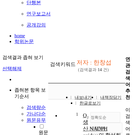
단행본
연구보고서
공개강의
home
학위논문
검색결과 좁혀 보기
연
저자 : 한창섭
검색키워드
관
선택해제
(검색결과
14
건)
검
색
어
좁혀본 항목 보
추
기순서
천
내보내기
내책장담기
한글로보기
검색량순
이
가나다순
1
O₂
검
정확도순
원문유무
생
색
산 NADPH
내림차순
어
정확도
원문