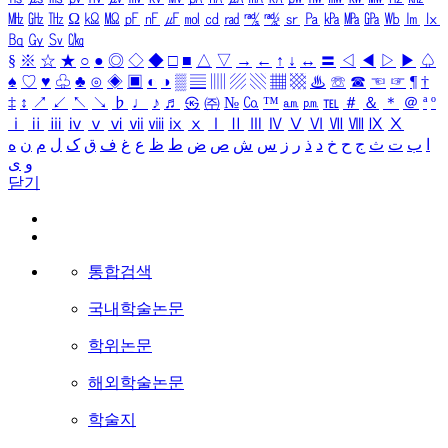
㎒
㎓
㎔
Ω
㏀
㏁
㎊
㎋
㎌
㏖
㏅
㎭
㎮
㎯
㏛
㎩
㎪
㎫
㎬
㏝
㏐
㏓
㏃
㏉
㏜
㏆
§
※
☆
★
○
●
◎
◇
◆
□
■
△
▽
→
←
↑
↓
↔
〓
◁
◀
▷
▶
♤
♠
♡
♥
♧
♣
⊙
◈
▣
◐
◑
▒
▤
▥
▨
▧
▦
▩
♨
☏
☎
☜
☞
¶
†
‡
↕
↗
↙
↖
↘
♭
♩
♪
♬
㉿
㈜
№
㏇
™
㏂
㏘
℡
＃
＆
＊
＠
ª
º
ⅰ
ⅱ
ⅲ
ⅳ
ⅴ
ⅵ
ⅶ
ⅷ
ⅸ
ⅹ
Ⅰ
Ⅱ
Ⅲ
Ⅳ
Ⅴ
Ⅵ
Ⅶ
Ⅷ
Ⅸ
Ⅹ
ا
ب
ت
ث
ج
ح
خ
د
ذ
ر
ز
س
ش
ص
ض
ط
ظ
ع
غ
ف
ق
ک
ل
م
ن
ه
و
ی
닫기
통합검색
국내학술논문
학위논문
해외학술논문
학술지