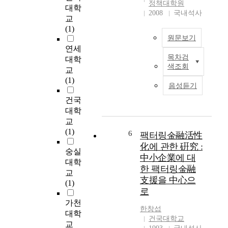
복지 향상과 도시기능
정책대학원
대학
향상에는 기여하였다
2008
국내석사
교
고 볼 수 있으나, 결국
(1)
이러한 사업은 중산층
원문보기
의 이익만을 가져 왔을
연세
뿐 저소득층의 주거안
목차검
대학
한
정에 실질적인 도움이
색조회
교
국
되었다고 볼 수는 없
(1)
사
다. 결과적으로 도시전
음성듣기
회
체의 도시계획과도 불
건국
의
일치된 점이 있었고 개
대학
도
발이익은 토지를 소유
교
시
한 자에게 만 전가되었
(1)
화
6
다. 또한 이러한 사업
팩터링金融活性
는
들은 오히려 저소득층
化에 관한 硏究 :
숭실
기
이 거주할 수 있는 공
中小企業에 대
대학
타
간을 줄이고 적응성이
한 팩터링金融
선
교
부족하고 사업특성을
支援을 中心으
진
(1)
무시한 채 경직되게 운
로
외
영되는 등의 문제를 야
가천
국
기 시켰다. 도심불량주
한창섭
과
대학
거지 정비사업의 목적
건국대학교
는
교
은 원 거주자의 주거환