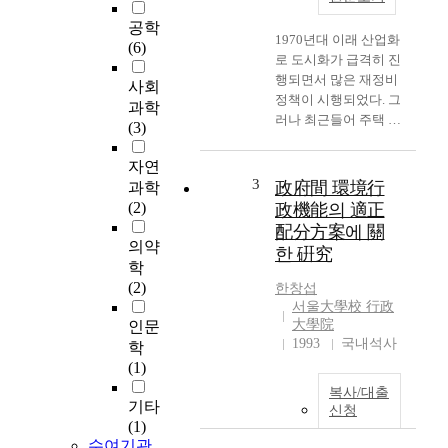
공학
1970년대 이래 산업화
(6)
로 도시화가 급격히 진
행되면서 많은 재정비
사회
정책이 시행되었다. 그
과학
러나 최근들어 주택 부
(3)
족난이 완화되기 시작
하면서 도시환경에 대
자연
한 인식이 더욱 중요성
3
政府間 環境行
과학
을 갖게 되기 시작하였
(2)
政機能의 適正
다. 결국 우리는 도심
配分方案에 關
불량주거지를 개선하
의약
한 硏究
고 저소득층의 사회경
학
제적 문제들을 함께 해
(2)
한창섭
결할 필요가 있다. 그
서울大學校 行政
러기 위해서는 불량주
大學院
인문
거지를 개선하는 방법
1993
국내석사
학
에 새로운 시각으로 접
(1)
근방식을 강구해야 한
복사/대출
다. 이 연구는 불량주
기타
신청
거지 정비사업의 재정
(1)
착률을 향상시키고 불
수여기관