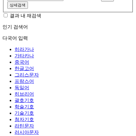
상세검색
결과 내 재검색
인기 검색어
다국어 입력
히라가나
가타카나
중국어
한글고어
그리스문자
프랑스어
독일어
히브리어
괄호기호
학술기호
기술기호
첨자기호
라틴문자
러시아문자