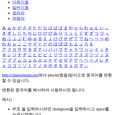
단위기호
일반기호
로마자
아랍어
あ
ぁ
か
が
さ
ざ
た
だ
な
は
ば
ぱ
ま
や
ゃ
ら
わ
ゎ
ん
い
ぃ
き
ぎ
し
じ
ち
ぢ
に
ひ
び
ぴ
み
り
う
ぅ
く
ぐ
す
ず
つ
づ
っ
ぬ
ふ
ぶ
ぷ
む
ゆ
ゅ
る
え
ぇ
け
げ
せ
ぜ
て
で
ね
へ
べ
ぺ
め
れ
お
ぉ
こ
ご
そ
ぞ
と
ど
の
ほ
ぼ
ぽ
も
よ
ょ
ろ
を
ア
ァ
カ
サ
ザ
タ
ダ
ナ
ハ
バ
パ
マ
ヤ
ャ
ラ
ワ
ヮ
ン
イ
ィ
キ
ギ
シ
ジ
チ
ヂ
ニ
ヒ
ビ
ピ
ミ
リ
ウ
ゥ
ク
グ
ス
ズ
ツ
ヅ
ッ
ヌ
フ
ブ
プ
ム
ユ
ュ
ル
エ
ェ
ケ
ゲ
セ
ゼ
テ
デ
ヘ
ベ
ペ
メ
レ
オ
ォ
コ
ゴ
ソ
ゾ
ト
ド
ノ
ホ
ボ
ポ
モ
ヨ
ョ
ロ
ヲ
―
http://chineseinput.net/
에서 pinyin(병음)방식으로 중국어를 변환
할 수 있습니다.
변환된 중국어를 복사하여 사용하시면 됩니다.
예시)
中文 을 입력하시려면
zhongwen
을 입력하시고 space를
누르시면됩니다.