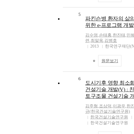
5
파킨슨병 환자의 삶의
위한 e-프로그램 개발
김수영
,
손태홍
,
한진태
,
민
련
,
최말옥
,
김병호
2013
한국연구재단(N
원문보기
6
도시기후 영향 최소화
건설기술 개발(V) : 
토구조물 건설기술 개발
김주형
,
조삼덕
,
이광우
,
한
규(한국건설기술연구원)
한국건설기술연구원
한국건설기술연구원