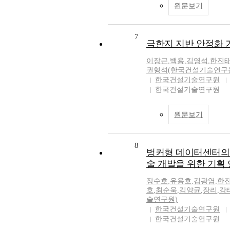
원문보기
7
극한지 지반 안정화 기술
이장근
,
백용
,
김영석
,
한진
권형석(한국건설기술연구
한국건설기술연구원
한국건설기술연구원
원문보기
8
벙커형 데이터센터의 
술 개발을 위한 기획
장수호
,
유용호
,
김광염
,
한
호
,
최순욱
,
김양균
,
장리
,
강
술연구원)
한국건설기술연구원
한국건설기술연구원