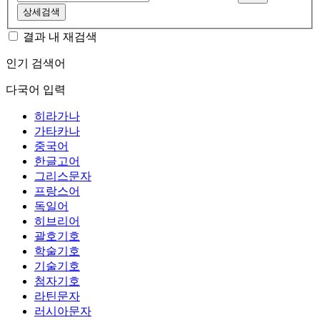
상세검색
결과 내 재검색
인기 검색어
다국어 입력
히라가나
가타카나
중국어
한글고어
그리스문자
프랑스어
독일어
히브리어
괄호기호
학술기호
기술기호
첨자기호
라틴문자
러시아문자