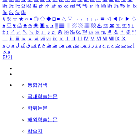
㎒
㎓
㎔
Ω
㏀
㏁
㎊
㎋
㎌
㏖
㏅
㎭
㎮
㎯
㏛
㎩
㎪
㎫
㎬
㏝
㏐
㏓
㏃
㏉
㏜
㏆
§
※
☆
★
○
●
◎
◇
◆
□
■
△
▽
→
←
↑
↓
↔
〓
◁
◀
▷
▶
♤
♠
♡
♥
♧
♣
⊙
◈
▣
◐
◑
▒
▤
▥
▨
▧
▦
▩
♨
☏
☎
☜
☞
¶
†
‡
↕
↗
↙
↖
↘
♭
♩
♪
♬
㉿
㈜
№
㏇
™
㏂
㏘
℡
＃
＆
＊
＠
ª
º
ⅰ
ⅱ
ⅲ
ⅳ
ⅴ
ⅵ
ⅶ
ⅷ
ⅸ
ⅹ
Ⅰ
Ⅱ
Ⅲ
Ⅳ
Ⅴ
Ⅵ
Ⅶ
Ⅷ
Ⅸ
Ⅹ
ا
ب
ت
ث
ج
ح
خ
د
ذ
ر
ز
س
ش
ص
ض
ط
ظ
ع
غ
ف
ق
ک
ل
م
ن
ه
و
ی
닫기
통합검색
국내학술논문
학위논문
해외학술논문
학술지