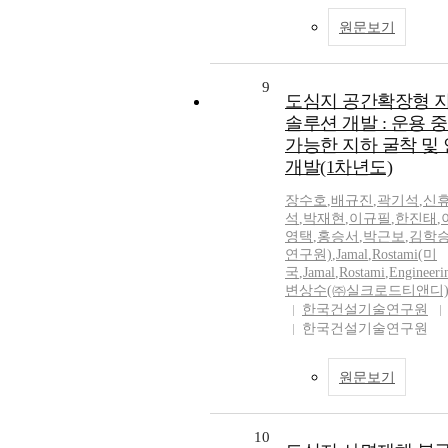
원문보기
9
도심지 공간확장형 
솔루션 개발 : 운용 
가능한 지하 굴착 및
개발(1차년도)
장수호
,
배규진
,
곽기석
,
신
석
,
박재현
,
이규필
,
한진태
,
영택
,
홍승서
,
박근보
,
김학
연구원)
,
Jamal
,
Rostami(미
국
,
Jamal
,
Rostami
,
Engineeri
변상수(㈜실크로드티앤디
한국건설기술연구원
한국건설기술연구원
원문보기
10