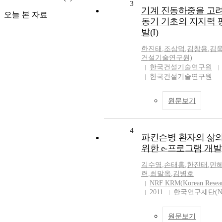
3
기계 진동하중을 고려
오늘 본 자료
동기 기초의 지지력 
발(I)
한진태
,
조삼덕
,
김창용
,
김
건설기술연구원)
한국건설기술연구원
한국건설기술연구원
원문보기
4
파킨슨병 환자의 삶의
위한 e-프로그램 개발
김수영
,
손태홍
,
한진태
,
민
련
,
최말옥
,
김병호
NRF KRM(Korean Resea
2011
한국연구재단(N
원문보기