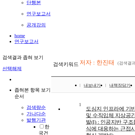
단행본
연구보고서
공개강의
home
연구보고서
검색결과 좁혀 보기
저자 : 한진태
(검색결
검색키워드
선택해제
내보내기
내책장담기
좁혀본 항목 보기
순서
1
검색량순
도심지 인프라에 기
가나다순
및 수직입체 지상공간
발행기관
발(I) : 인공지반 구
한
식에 대응하는 근접시
국건