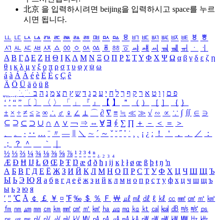
北京 을 입력하시려면
beijing
을 입력하시고 space를 누르
시면 됩니다.
ㅥ
ㅦ
ㅧ
ㅨ
ㅩ
ㅪ
ㅫ
ㅬ
ㅭ
ㅮ
ㅯ
ㅰ
ㅱ
ㅲ
ㅳ
ㅴ
ㅵ
ㅶ
ㅷ
ㅸ
ㅹ
ㅺ
ㅻ
ㅼ
ㅽ
ㅾ
ㅿ
ㆀ
ㆁ
ㆂ
ㆃ
ㆄ
ㆅ
ㆆ
ㆇ
ㆈ
ㆉ
ㆊ
ㆋ
ㆌ
ㆍ
ㆎ
Α
Β
Γ
Δ
Ε
Ζ
Η
Θ
Ι
Κ
Λ
Μ
Ν
Ξ
Ο
Π
Ρ
Σ
Τ
Υ
Φ
Χ
Ψ
Ω
α
β
γ
δ
ε
ζ
η
θ
ι
κ
λ
μ
ν
ξ
ο
π
ρ
σ
τ
υ
φ
χ
ψ
ω
á
à
Á
À
é
è
É
È
ç
Ç
ê
Ä
Ö
Ü
ä
ö
ü
ß
ְ
ֳ
ֲ
ֱ
ָ
ַ
ֵ
ֶ
ִ
ֹ
ּ
ֻ
ׂ
ׁ
ּ
ב
ה
נ
מ
צ
ת
ץ
ש
ד
ג
כ
ע
י
ח
ל
ך
ף
ק
ר
א
ט
ו
ן
ם
פ
‘
’
“
”
〔
〕
〈
〉
「
」
『
』
【
】
＂
（
）
［
］
｛
｝
±
×
÷
≠
≤
≥
∞
∴
♂
♀
∠
⊥
⌒
∂
∇
≡
≒
≪
≫
√
∽
∝
∵
∫
∬
∈
∋
⊆
⊇
⊂
⊃
∪
∩
∧
∨
￢
⇒
⇔
∀
∃
∮
∑
∏
＋
－
＜
＝
＞
、
。
·
‥
…
¨
〃
―
∥
＼
∼
´
～
ˇ
˘
˝
˚
˙
¸
˛
¡
¿
ː
！
＇
，
．
／
：
；
？
＾
＿
｀
｜
½
⅓
⅔
¼
¾
⅛
⅜
⅝
⅞
¹
²
³
⁴
ⁿ
₁
₂
₃
₄
Æ
Ð
Ħ
Ĳ
Ł
Ø
Œ
Þ
Ŧ
Ŋ
æ
đ
ð
ħ
ı
ĳ
ĸ
ŀ
ł
ø
œ
ß
þ
ŧ
ŋ
ŉ
А
Б
В
Г
Д
Е
Ё
Ж
З
И
Й
К
Л
М
Н
О
П
Р
С
Т
У
Ф
Х
Ц
Ч
Ш
Щ
Ъ
Ы
Ь
Э
Ю
Я
а
б
в
г
д
е
ё
ж
з
и
й
к
л
м
н
о
п
р
с
т
у
ф
х
ц
ч
ш
щ
ъ
ы
ь
э
ю
я
′
″
℃
Å
￠
￡
￥
¤
℉
‰
＄
％
Ｆ
￦
㎕
㎖
㎗
ℓ
㎘
㏄
㎣
㎤
㎥
㎦
㎙
㎚
㎛
㎜
㎝
㎞
㎟
㎠
㎡
㎢
㏊
㎍
㎎
㎏
㏏
㎈
㎉
㏈
㎧
㎨
㎰
㎱
㎲
㎳
㎴
㎵
㎶
㎷
㎸
㎹
㎀
㎁
㎂
㎃
㎄
㎺
㎻
㎽
㎾
㎿
㎐
㎑