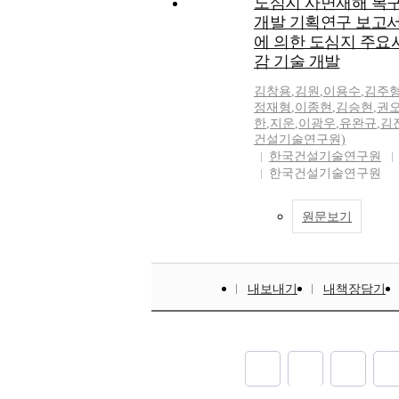
도심지 사면재해 복구
개발 기획연구 보고서
에 의한 도심지 주요
감 기술 개발
김창용
,
김원
,
이용수
,
김주
정재형
,
이종현
,
김승현
,
권
한
,
지운
,
이광우
,
유완규
,
김
건설기술연구원)
한국건설기술연구원
한국건설기술연구원
원문보기
내보내기
내책장담기