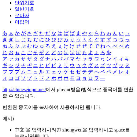
단위기호
일반기호
로마자
아랍어
あ
ぁ
か
が
さ
ざ
た
だ
な
は
ば
ぱ
ま
や
ゃ
ら
わ
ゎ
ん
い
ぃ
き
ぎ
し
じ
ち
ぢ
に
ひ
び
ぴ
み
り
う
ぅ
く
ぐ
す
ず
つ
づ
っ
ぬ
ふ
ぶ
ぷ
む
ゆ
ゅ
る
え
ぇ
け
げ
せ
ぜ
て
で
ね
へ
べ
ぺ
め
れ
お
ぉ
こ
ご
そ
ぞ
と
ど
の
ほ
ぼ
ぽ
も
よ
ょ
ろ
を
ア
ァ
カ
サ
ザ
タ
ダ
ナ
ハ
バ
パ
マ
ヤ
ャ
ラ
ワ
ヮ
ン
イ
ィ
キ
ギ
シ
ジ
チ
ヂ
ニ
ヒ
ビ
ピ
ミ
リ
ウ
ゥ
ク
グ
ス
ズ
ツ
ヅ
ッ
ヌ
フ
ブ
プ
ム
ユ
ュ
ル
エ
ェ
ケ
ゲ
セ
ゼ
テ
デ
ヘ
ベ
ペ
メ
レ
オ
ォ
コ
ゴ
ソ
ゾ
ト
ド
ノ
ホ
ボ
ポ
モ
ヨ
ョ
ロ
ヲ
―
http://chineseinput.net/
에서 pinyin(병음)방식으로 중국어를 변환
할 수 있습니다.
변환된 중국어를 복사하여 사용하시면 됩니다.
예시)
中文 을 입력하시려면
zhongwen
을 입력하시고 space를
누르시면됩니다.