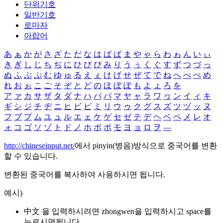
단위기호
일반기호
로마자
아랍어
あ
ぁ
か
が
さ
ざ
た
だ
な
は
ば
ぱ
ま
や
ゃ
ら
わ
ゎ
ん
い
ぃ
き
ぎ
し
じ
ち
ぢ
に
ひ
び
ぴ
み
り
う
ぅ
く
ぐ
す
ず
つ
づ
っ
ぬ
ふ
ぶ
ぷ
む
ゆ
ゅ
る
え
ぇ
け
げ
せ
ぜ
て
で
ね
へ
べ
ぺ
め
れ
お
ぉ
こ
ご
そ
ぞ
と
ど
の
ほ
ぼ
ぽ
も
よ
ょ
ろ
を
ア
ァ
カ
サ
ザ
タ
ダ
ナ
ハ
バ
パ
マ
ヤ
ャ
ラ
ワ
ヮ
ン
イ
ィ
キ
ギ
シ
ジ
チ
ヂ
ニ
ヒ
ビ
ピ
ミ
リ
ウ
ゥ
ク
グ
ス
ズ
ツ
ヅ
ッ
ヌ
フ
ブ
プ
ム
ユ
ュ
ル
エ
ェ
ケ
ゲ
セ
ゼ
テ
デ
ヘ
ベ
ペ
メ
レ
オ
ォ
コ
ゴ
ソ
ゾ
ト
ド
ノ
ホ
ボ
ポ
モ
ヨ
ョ
ロ
ヲ
―
http://chineseinput.net/
에서 pinyin(병음)방식으로 중국어를 변환
할 수 있습니다.
변환된 중국어를 복사하여 사용하시면 됩니다.
예시)
中文 을 입력하시려면
zhongwen
을 입력하시고 space를
누르시면됩니다.