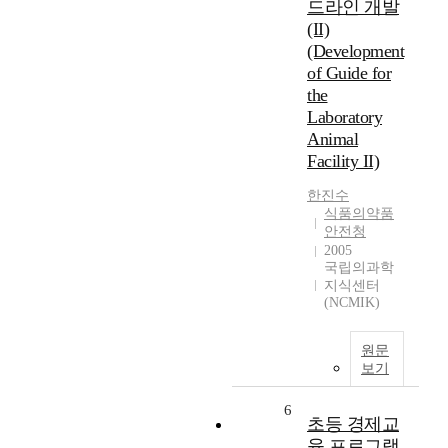
드라인 개발
(II)
(Development
of Guide for
the
Laboratory
Animal
Facility II)
한진수
식품의약품
안전청
2005
국립의과학
지식센터
(NCMIK)
원문
보기
6
초등 경제교
육 프로그램