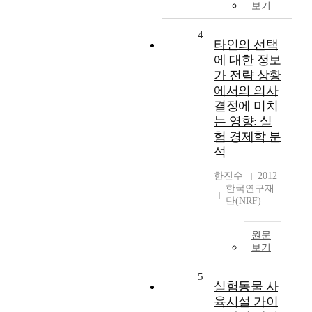
보기
4
타인의 선택
에 대한 정보
가 전략 상황
에서의 의사
결정에 미치
는 영향: 실
험 경제학 분
석
한진수
2012
한국연구재
단(NRF)
원문
보기
5
실험동물 사
육시설 가이