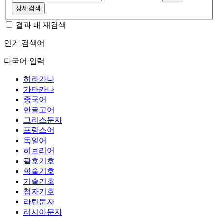
상세검색
결과 내 재검색
인기 검색어
다국어 입력
히라가나
가타카나
중국어
한글고어
그리스문자
프랑스어
독일어
히브리어
괄호기호
학술기호
기술기호
첨자기호
라틴문자
러시아문자