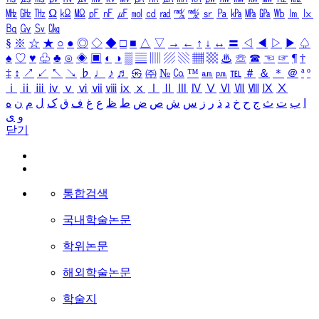
㎒
㎓
㎔
Ω
㏀
㏁
㎊
㎋
㎌
㏖
㏅
㎭
㎮
㎯
㏛
㎩
㎪
㎫
㎬
㏝
㏐
㏓
㏃
㏉
㏜
㏆
§
※
☆
★
○
●
◎
◇
◆
□
■
△
▽
→
←
↑
↓
↔
〓
◁
◀
▷
▶
♤
♠
♡
♥
♧
♣
⊙
◈
▣
◐
◑
▒
▤
▥
▨
▧
▦
▩
♨
☏
☎
☜
☞
¶
†
‡
↕
↗
↙
↖
↘
♭
♩
♪
♬
㉿
㈜
№
㏇
™
㏂
㏘
℡
＃
＆
＊
＠
ª
º
ⅰ
ⅱ
ⅲ
ⅳ
ⅴ
ⅵ
ⅶ
ⅷ
ⅸ
ⅹ
Ⅰ
Ⅱ
Ⅲ
Ⅳ
Ⅴ
Ⅵ
Ⅶ
Ⅷ
Ⅸ
Ⅹ
ا
ب
ت
ث
ج
ح
خ
د
ذ
ر
ز
س
ش
ص
ض
ط
ظ
ع
غ
ف
ق
ک
ل
م
ن
ه
و
ی
닫기
통합검색
국내학술논문
학위논문
해외학술논문
학술지