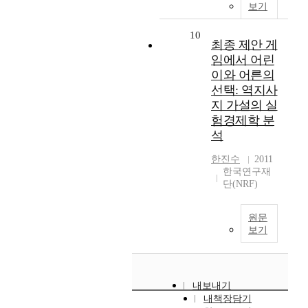
보기
10
최종 제안 게
임에서 어린
이와 어른의
선택: 역지사
지 가설의 실
험경제학 분
석
한진수
2011
한국연구재
단(NRF)
원문
보기
내보내기
내책장담기