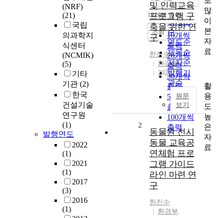
로
정확도
및 인력교육
(NRF)
많
순
(21)
10개씩 출력
프로그램 구
내림차순
이
인기도
국립
축을 위한 연
본
순
조회
의과학지
10개씩
구
자
연도순
식센터
출력
료
제목순
한진수
(NCMIK)
20개씩
저자순
(5)
환경부
출력
발행기
2021
기타
30개씩
관순
기관
(2)
활
출력
한국
용
50개씩
원문
건설기술
보기
도
출력
연구원
높
100개씩
(1)
2
은
출력
동물원 전시
발행연도
자
동물 교육공
2022
료
연체험 프로
(1)
2021
그램 가이드
(1)
라인 마련 연
2017
구
(3)
2016
한진수
(1)
환경부