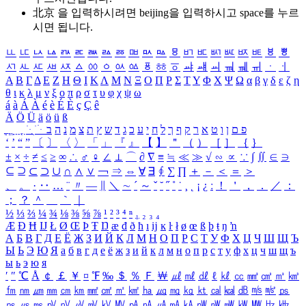
北京 을 입력하시려면
beijing
을 입력하시고 space를 누르
시면 됩니다.
ㅥ
ㅦ
ㅧ
ㅨ
ㅩ
ㅪ
ㅫ
ㅬ
ㅭ
ㅮ
ㅯ
ㅰ
ㅱ
ㅲ
ㅳ
ㅴ
ㅵ
ㅶ
ㅷ
ㅸ
ㅹ
ㅺ
ㅻ
ㅼ
ㅽ
ㅾ
ㅿ
ㆀ
ㆁ
ㆂ
ㆃ
ㆄ
ㆅ
ㆆ
ㆇ
ㆈ
ㆉ
ㆊ
ㆋ
ㆌ
ㆍ
ㆎ
Α
Β
Γ
Δ
Ε
Ζ
Η
Θ
Ι
Κ
Λ
Μ
Ν
Ξ
Ο
Π
Ρ
Σ
Τ
Υ
Φ
Χ
Ψ
Ω
α
β
γ
δ
ε
ζ
η
θ
ι
κ
λ
μ
ν
ξ
ο
π
ρ
σ
τ
υ
φ
χ
ψ
ω
á
à
Á
À
é
è
É
È
ç
Ç
ê
Ä
Ö
Ü
ä
ö
ü
ß
ְ
ֳ
ֲ
ֱ
ָ
ַ
ֵ
ֶ
ִ
ֹ
ּ
ֻ
ׂ
ׁ
ּ
ב
ה
נ
מ
צ
ת
ץ
ש
ד
ג
כ
ע
י
ח
ל
ך
ף
ק
ר
א
ט
ו
ן
ם
פ
‘
’
“
”
〔
〕
〈
〉
「
」
『
』
【
】
＂
（
）
［
］
｛
｝
±
×
÷
≠
≤
≥
∞
∴
♂
♀
∠
⊥
⌒
∂
∇
≡
≒
≪
≫
√
∽
∝
∵
∫
∬
∈
∋
⊆
⊇
⊂
⊃
∪
∩
∧
∨
￢
⇒
⇔
∀
∃
∮
∑
∏
＋
－
＜
＝
＞
、
。
·
‥
…
¨
〃
―
∥
＼
∼
´
～
ˇ
˘
˝
˚
˙
¸
˛
¡
¿
ː
！
＇
，
．
／
：
；
？
＾
＿
｀
｜
½
⅓
⅔
¼
¾
⅛
⅜
⅝
⅞
¹
²
³
⁴
ⁿ
₁
₂
₃
₄
Æ
Ð
Ħ
Ĳ
Ł
Ø
Œ
Þ
Ŧ
Ŋ
æ
đ
ð
ħ
ı
ĳ
ĸ
ŀ
ł
ø
œ
ß
þ
ŧ
ŋ
ŉ
А
Б
В
Г
Д
Е
Ё
Ж
З
И
Й
К
Л
М
Н
О
П
Р
С
Т
У
Ф
Х
Ц
Ч
Ш
Щ
Ъ
Ы
Ь
Э
Ю
Я
а
б
в
г
д
е
ё
ж
з
и
й
к
л
м
н
о
п
р
с
т
у
ф
х
ц
ч
ш
щ
ъ
ы
ь
э
ю
я
′
″
℃
Å
￠
￡
￥
¤
℉
‰
＄
％
Ｆ
￦
㎕
㎖
㎗
ℓ
㎘
㏄
㎣
㎤
㎥
㎦
㎙
㎚
㎛
㎜
㎝
㎞
㎟
㎠
㎡
㎢
㏊
㎍
㎎
㎏
㏏
㎈
㎉
㏈
㎧
㎨
㎰
㎱
㎲
㎳
㎴
㎵
㎶
㎷
㎸
㎹
㎀
㎁
㎂
㎃
㎄
㎺
㎻
㎽
㎾
㎿
㎐
㎑