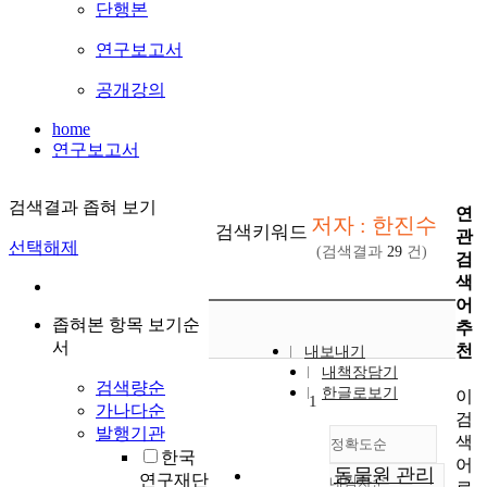
단행본
연구보고서
공개강의
home
연구보고서
검색결과 좁혀 보기
연
저자 : 한진수
검색키워드
관
선택해제
(검색결과
29
건)
검
색
어
좁혀본 항목 보기순
추
서
천
내보내기
내책장담기
검색량순
한글로보기
이
1
가나다순
검
발행기관
색
정확도순
한국
어
동물원 관리
연구재단
내림차순