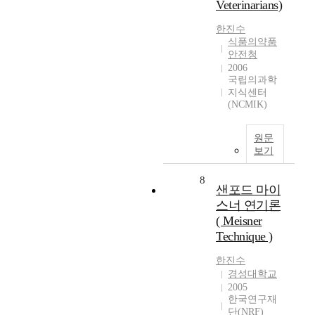
Veterinarians)
한진수
식품의약품
안전청
2006
국립의과학
지식센터
(NCMIK)
원문
보기
8
샌포드 마이
스너 연기론
( Meisner
Technique )
한진수
경성대학교
2005
한국연구재
단(NRF)