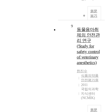
원문
보기
9
동물용마취
제의 안전관
리 연구
(Study for
safety control
of veterinary
anesthetics)
한진수
식품의약품
안전평가원
2011
국립의과학
지식센터
(NCMIK)
원문