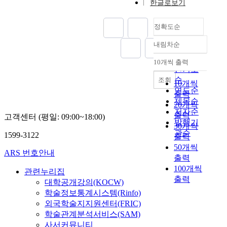
한글로보기
정확도순
내림차순
정확도
순
10개씩 출력
내림차순
인기도
순
조회
10개씩
연도순
출력
제목순
20개씩
저자순
출력
고객센터 (평일: 09:00~18:00)
발행기
30개씩
관순
1599-3122
출력
50개씩
ARS 번호안내
출력
100개씩
관련누리집
출력
대학공개강의(KOCW)
학술정보통계시스템(Rinfo)
외국학술지지원센터(FRIC)
학술관계분석서비스(SAM)
사서커뮤니티