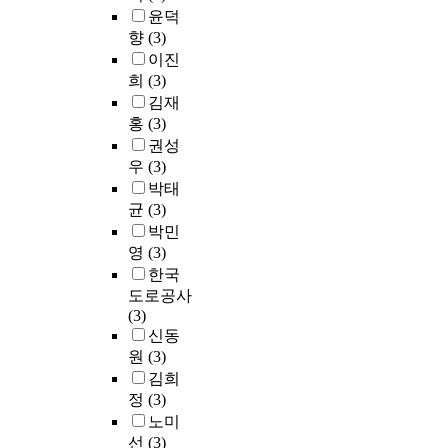
윤덕
향
(3)
이진
희
(3)
김재
홍
(3)
권성
우
(3)
박태
균
(3)
박민
영
(3)
한국
도로공사
(3)
신동
원
(3)
김희
정
(3)
노미
선
(3)