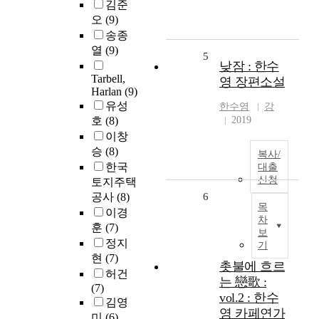
김준
오
(9)
송종
열
(9)
5
낮잠 : 한수
Tarbell,
영 장편소설
Harlan
(9)
유성
한수영
강
호
(8)
2019
이창
승
(8)
복사/
한국
대출
신청
토지주택
공사
(8)
6
목
이경
차
훈
(7)
보
정지
기
현
(7)
촛불에 흐르
허건
는 戀歌 :
(7)
vol.2 : 한수
김영
영 카페연가
미
(6)