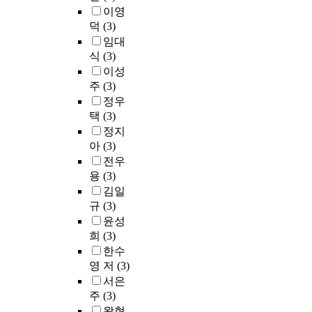
이영
덕
(3)
임대
식
(3)
이성
주
(3)
정우
택
(3)
정지
아
(3)
전우
용
(3)
김일
규
(3)
윤성
희
(3)
한수
영 저
(3)
서은
주
(3)
왕현