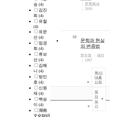
문학동네
승
(4)
2010
김진
희
(4)
유철
(4)
유문
10
선
(4)
문학과 현실
엄경
의 변증법
희
(4)
류보
한수영
새미
선
(4)
1997
김혜
니
(4)
복사/
방민
대출
호
(4)
신청
신원
목
재
(4)
차
백승
보
이
(4)
기
湖南
文化財硏