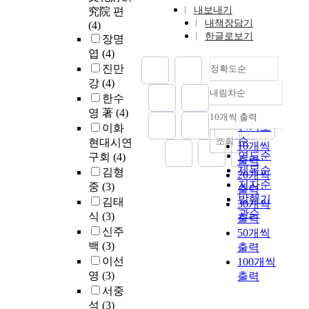
내보내기
究院 편
내책장담기
(4)
한글로보기
장명
엽
(4)
진만
정확도순
강
(4)
내림차순
정확도
한수
순
영 著
(4)
10개씩 출력
내림차순
인기도
이화
순
조회
현대시연
10개씩
연도순
구회
(4)
출력
제목순
김형
20개씩
저자순
중
(3)
출력
발행기
김태
30개씩
관순
식
(3)
출력
신주
50개씩
백
(3)
출력
이선
100개씩
영
(3)
출력
서중
석
(3)