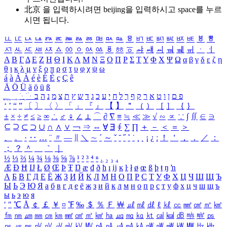
北京 을 입력하시려면
beijing
을 입력하시고 space를 누르
시면 됩니다.
ㅥ
ㅦ
ㅧ
ㅨ
ㅩ
ㅪ
ㅫ
ㅬ
ㅭ
ㅮ
ㅯ
ㅰ
ㅱ
ㅲ
ㅳ
ㅴ
ㅵ
ㅶ
ㅷ
ㅸ
ㅹ
ㅺ
ㅻ
ㅼ
ㅽ
ㅾ
ㅿ
ㆀ
ㆁ
ㆂ
ㆃ
ㆄ
ㆅ
ㆆ
ㆇ
ㆈ
ㆉ
ㆊ
ㆋ
ㆌ
ㆍ
ㆎ
Α
Β
Γ
Δ
Ε
Ζ
Η
Θ
Ι
Κ
Λ
Μ
Ν
Ξ
Ο
Π
Ρ
Σ
Τ
Υ
Φ
Χ
Ψ
Ω
α
β
γ
δ
ε
ζ
η
θ
ι
κ
λ
μ
ν
ξ
ο
π
ρ
σ
τ
υ
φ
χ
ψ
ω
á
à
Á
À
é
è
É
È
ç
Ç
ê
Ä
Ö
Ü
ä
ö
ü
ß
ְ
ֳ
ֲ
ֱ
ָ
ַ
ֵ
ֶ
ִ
ֹ
ּ
ֻ
ׂ
ׁ
ּ
ב
ה
נ
מ
צ
ת
ץ
ש
ד
ג
כ
ע
י
ח
ל
ך
ף
ק
ר
א
ט
ו
ן
ם
פ
‘
’
“
”
〔
〕
〈
〉
「
」
『
』
【
】
＂
（
）
［
］
｛
｝
±
×
÷
≠
≤
≥
∞
∴
♂
♀
∠
⊥
⌒
∂
∇
≡
≒
≪
≫
√
∽
∝
∵
∫
∬
∈
∋
⊆
⊇
⊂
⊃
∪
∩
∧
∨
￢
⇒
⇔
∀
∃
∮
∑
∏
＋
－
＜
＝
＞
、
。
·
‥
…
¨
〃
―
∥
＼
∼
´
～
ˇ
˘
˝
˚
˙
¸
˛
¡
¿
ː
！
＇
，
．
／
：
；
？
＾
＿
｀
｜
½
⅓
⅔
¼
¾
⅛
⅜
⅝
⅞
¹
²
³
⁴
ⁿ
₁
₂
₃
₄
Æ
Ð
Ħ
Ĳ
Ł
Ø
Œ
Þ
Ŧ
Ŋ
æ
đ
ð
ħ
ı
ĳ
ĸ
ŀ
ł
ø
œ
ß
þ
ŧ
ŋ
ŉ
А
Б
В
Г
Д
Е
Ё
Ж
З
И
Й
К
Л
М
Н
О
П
Р
С
Т
У
Ф
Х
Ц
Ч
Ш
Щ
Ъ
Ы
Ь
Э
Ю
Я
а
б
в
г
д
е
ё
ж
з
и
й
к
л
м
н
о
п
р
с
т
у
ф
х
ц
ч
ш
щ
ъ
ы
ь
э
ю
я
′
″
℃
Å
￠
￡
￥
¤
℉
‰
＄
％
Ｆ
￦
㎕
㎖
㎗
ℓ
㎘
㏄
㎣
㎤
㎥
㎦
㎙
㎚
㎛
㎜
㎝
㎞
㎟
㎠
㎡
㎢
㏊
㎍
㎎
㎏
㏏
㎈
㎉
㏈
㎧
㎨
㎰
㎱
㎲
㎳
㎴
㎵
㎶
㎷
㎸
㎹
㎀
㎁
㎂
㎃
㎄
㎺
㎻
㎽
㎾
㎿
㎐
㎑