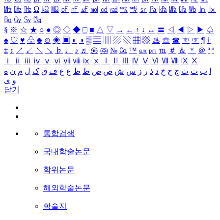
㎒
㎓
㎔
Ω
㏀
㏁
㎊
㎋
㎌
㏖
㏅
㎭
㎮
㎯
㏛
㎩
㎪
㎫
㎬
㏝
㏐
㏓
㏃
㏉
㏜
㏆
§
※
☆
★
○
●
◎
◇
◆
□
■
△
▽
→
←
↑
↓
↔
〓
◁
◀
▷
▶
♤
♠
♡
♥
♧
♣
⊙
◈
▣
◐
◑
▒
▤
▥
▨
▧
▦
▩
♨
☏
☎
☜
☞
¶
†
‡
↕
↗
↙
↖
↘
♭
♩
♪
♬
㉿
㈜
№
㏇
™
㏂
㏘
℡
＃
＆
＊
＠
ª
º
ⅰ
ⅱ
ⅲ
ⅳ
ⅴ
ⅵ
ⅶ
ⅷ
ⅸ
ⅹ
Ⅰ
Ⅱ
Ⅲ
Ⅳ
Ⅴ
Ⅵ
Ⅶ
Ⅷ
Ⅸ
Ⅹ
ا
ب
ت
ث
ج
ح
خ
د
ذ
ر
ز
س
ش
ص
ض
ط
ظ
ع
غ
ف
ق
ک
ل
م
ن
ه
و
ی
닫기
통합검색
국내학술논문
학위논문
해외학술논문
학술지