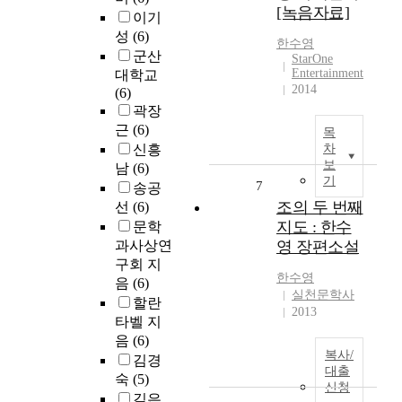
[녹음자료]
이기
성
(6)
한수영
군산
StarOne
Entertainment
대학교
2014
(6)
곽장
근
(6)
목
신흥
차
보
남
(6)
기
7
송공
조의 두 번째
선
(6)
지도 : 한수
문학
과사상연
영 장편소설
구회 지
한수영
음
(6)
실천문학사
할란
2013
타벨 지
음
(6)
복사/
김경
대출
숙
(5)
신청
김은