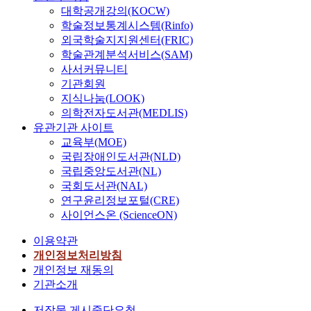
대학공개강의(KOCW)
학술정보통계시스템(Rinfo)
외국학술지지원센터(FRIC)
학술관계분석서비스(SAM)
사서커뮤니티
기관회원
지식나눔(LOOK)
의학전자도서관(MEDLIS)
유관기관 사이트
교육부(MOE)
국립장애인도서관(NLD)
국립중앙도서관(NL)
국회도서관(NAL)
연구윤리정보포털(CRE)
사이언스온 (ScienceON)
이용약관
개인정보처리방침
개인정보 재동의
기관소개
저작물 게시중단요청