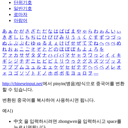
단위기호
일반기호
로마자
아랍어
あ
ぁ
か
が
さ
ざ
た
だ
な
は
ば
ぱ
ま
や
ゃ
ら
わ
ゎ
ん
い
ぃ
き
ぎ
し
じ
ち
ぢ
に
ひ
び
ぴ
み
り
う
ぅ
く
ぐ
す
ず
つ
づ
っ
ぬ
ふ
ぶ
ぷ
む
ゆ
ゅ
る
え
ぇ
け
げ
せ
ぜ
て
で
ね
へ
べ
ぺ
め
れ
お
ぉ
こ
ご
そ
ぞ
と
ど
の
ほ
ぼ
ぽ
も
よ
ょ
ろ
を
ア
ァ
カ
サ
ザ
タ
ダ
ナ
ハ
バ
パ
マ
ヤ
ャ
ラ
ワ
ヮ
ン
イ
ィ
キ
ギ
シ
ジ
チ
ヂ
ニ
ヒ
ビ
ピ
ミ
リ
ウ
ゥ
ク
グ
ス
ズ
ツ
ヅ
ッ
ヌ
フ
ブ
プ
ム
ユ
ュ
ル
エ
ェ
ケ
ゲ
セ
ゼ
テ
デ
ヘ
ベ
ペ
メ
レ
オ
ォ
コ
ゴ
ソ
ゾ
ト
ド
ノ
ホ
ボ
ポ
モ
ヨ
ョ
ロ
ヲ
―
http://chineseinput.net/
에서 pinyin(병음)방식으로 중국어를 변환
할 수 있습니다.
변환된 중국어를 복사하여 사용하시면 됩니다.
예시)
中文 을 입력하시려면
zhongwen
을 입력하시고 space를
누르시면됩니다.