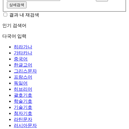
상세검색
결과 내 재검색
인기 검색어
다국어 입력
히라가나
가타카나
중국어
한글고어
그리스문자
프랑스어
독일어
히브리어
괄호기호
학술기호
기술기호
첨자기호
라틴문자
러시아문자