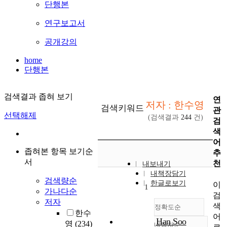
단행본
연구보고서
공개강의
home
단행본
검색결과 좁혀 보기
연
저자 : 한수영
검색키워드
관
선택해제
(검색결과
244
건)
검
색
어
좁혀본 항목 보기순
추
서
천
내보내기
내책장담기
검색량순
한글로보기
이
1
가나다순
검
저자
색
정확도순
한수
어
Han Soo
영
(234)
내림차순