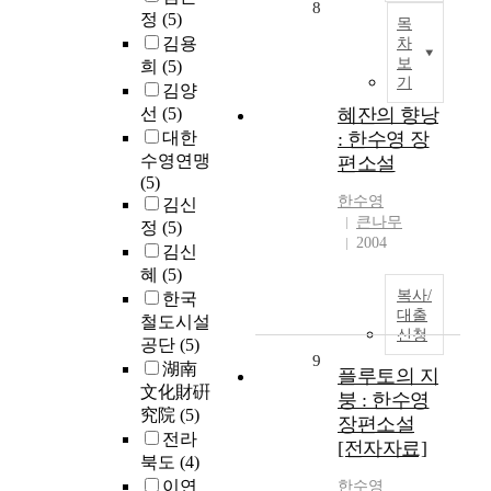
8
정
(5)
목
김용
차
보
희
(5)
기
김양
선
(5)
혜잔의 향낭
대한
: 한수영 장
수영연맹
편소설
(5)
한수영
김신
큰나무
정
(5)
2004
김신
혜
(5)
복사/
한국
대출
철도시설
신청
공단
(5)
9
湖南
플루토의 지
文化財硏
붕 : 한수영
究院
(5)
장편소설
전라
[전자자료]
북도
(4)
이연
한수영