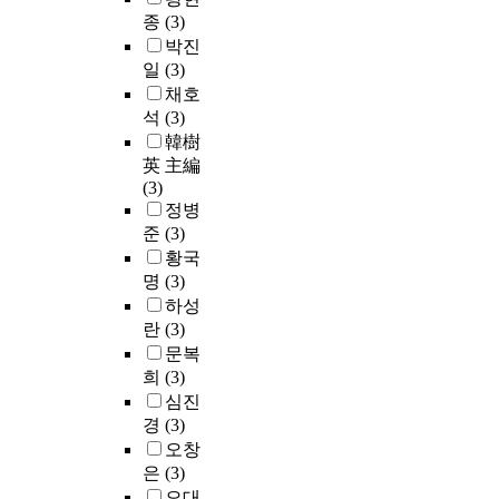
종
(3)
박진
일
(3)
채호
석
(3)
韓樹
英 主編
(3)
정병
준
(3)
황국
명
(3)
하성
란
(3)
문복
희
(3)
심진
경
(3)
오창
은
(3)
오대