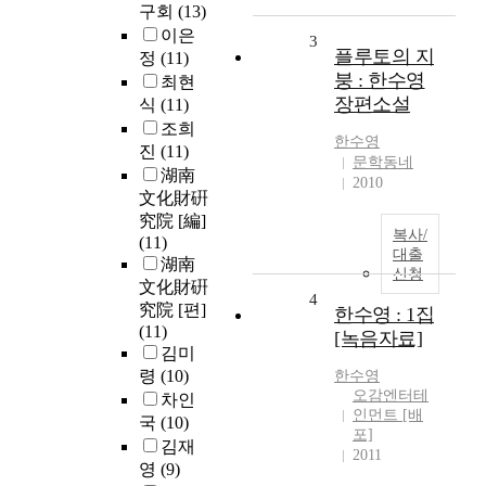
구회
(13)
이은
3
플루토의 지
정
(11)
붕 : 한수영
최현
장편소설
식
(11)
조희
한수영
진
(11)
문학동네
湖南
2010
文化財硏
究院 [編]
복사/
(11)
대출
湖南
신청
文化財硏
4
究院 [편]
한수영 : 1집
(11)
[녹음자료]
김미
령
(10)
한수영
오감엔터테
차인
인먼트 [배
국
(10)
포]
김재
2011
영
(9)