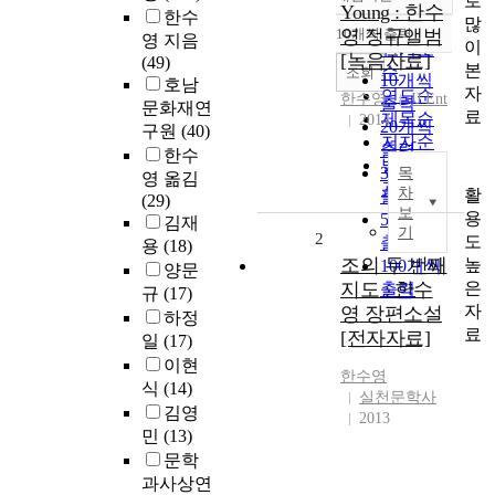
로
정확도
Young : 한수
한수
많
순
10개씩 출력
영 정규앨범
영 지음
내림차순
이
인기도
[녹음자료]
(49)
본
순
조회
10개씩
호남
자
연도순
한수영
JJ Ent
출력
문화재연
료
제목순
2014
20개씩
구원
(40)
저자순
출력
한수
발행기
30개씩
목
영 옮김
관순
차
활
출력
(29)
보
용
50개씩
김재
기
2
도
출력
용
(18)
조의 두 번째
높
100개씩
양문
은
지도 : 한수
출력
규
(17)
자
영 장편소설
하정
료
[전자자료]
일
(17)
이현
한수영
식
(14)
실천문학사
김영
2013
민
(13)
문학
과사상연