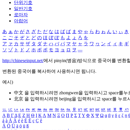
단위기호
일반기호
로마자
아랍어
あ
ぁ
か
が
さ
ざ
た
だ
な
は
ば
ぱ
ま
や
ゃ
ら
わ
ゎ
ん
い
ぃ
き
こ
ご
そ
ぞ
と
ど
の
ほ
ぼ
ぽ
も
よ
ょ
ろ
を
ア
ァ
カ
サ
ザ
タ
ダ
ナ
ハ
バ
パ
マ
ヤ
ャ
ラ
ワ
ヮ
ン
イ
ィ
キ
ギ
ソ
ゾ
ト
ド
ノ
ホ
ボ
ポ
モ
ヨ
ョ
ロ
ヲ
―
http://chineseinput.net/
에서 pinyin(병음)방식으로 중국어를 변환
변환된 중국어를 복사하여 사용하시면 됩니다.
예시)
中文 을 입력하시려면
zhongwen
을 입력하시고 space를
北京 을 입력하시려면
beijing
을 입력하시고 space를 누르
ㅥ
ㅦ
ㅧ
ㅨ
ㅩ
ㅪ
ㅫ
ㅬ
ㅭ
ㅮ
ㅯ
ㅰ
ㅱ
ㅲ
ㅳ
ㅴ
ㅵ
ㅶ
ㅷ
ㅸ
ㅹ
ㅺ
Α
Β
Γ
Δ
Ε
Ζ
Η
Θ
Ι
Κ
Λ
Μ
Ν
Ξ
Ο
Π
Ρ
Σ
Τ
Υ
Φ
Χ
Ψ
Ω
α
β
γ
δ
ε
ζ
η
á
à
Á
À
é
è
É
È
ç
Ç
ê
Ä
Ö
Ü
ä
ö
ü
ß