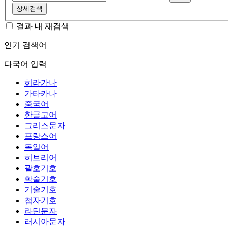
상세검색
결과 내 재검색
인기 검색어
다국어 입력
히라가나
가타카나
중국어
한글고어
그리스문자
프랑스어
독일어
히브리어
괄호기호
학술기호
기술기호
첨자기호
라틴문자
러시아문자