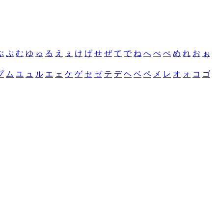
ぶ
ぷ
む
ゆ
ゅ
る
え
ぇ
け
げ
せ
ぜ
て
で
ね
へ
べ
ぺ
め
れ
お
ぉ
プ
ム
ユ
ュ
ル
エ
ェ
ケ
ゲ
セ
ゼ
テ
デ
ヘ
ベ
ペ
メ
レ
オ
ォ
コ
ゴ