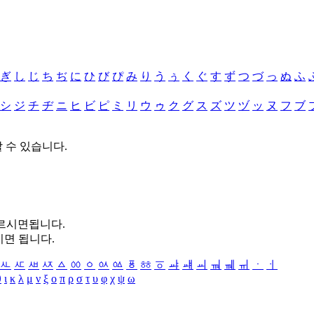
ぎ
し
じ
ち
ぢ
に
ひ
び
ぴ
み
り
う
ぅ
く
ぐ
す
ず
つ
づ
っ
ぬ
ふ
シ
ジ
チ
ヂ
ニ
ヒ
ビ
ピ
ミ
リ
ウ
ゥ
ク
グ
ス
ズ
ツ
ヅ
ッ
ヌ
フ
ブ
할 수 있습니다.
누르시면됩니다.
시면 됩니다.
ㅻ
ㅼ
ㅽ
ㅾ
ㅿ
ㆀ
ㆁ
ㆂ
ㆃ
ㆄ
ㆅ
ㆆ
ㆇ
ㆈ
ㆉ
ㆊ
ㆋ
ㆌ
ㆍ
ㆎ
θ
ι
κ
λ
μ
ν
ξ
ο
π
ρ
σ
τ
υ
φ
χ
ψ
ω