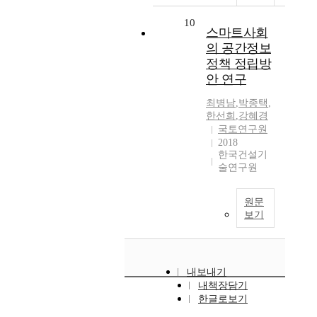
10
스마트사회
의 공간정보
정책 정립방
안 연구
최병남
,
박종택
,
한선희
,
강혜경
국토연구원
2018
한국건설기
술연구원
원문
보기
내보내기
내책장담기
한글로보기