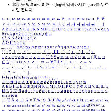
北京 을 입력하시려면
beijing
을 입력하시고 space를 누르
시면 됩니다.
ㅥ
ㅦ
ㅧ
ㅨ
ㅩ
ㅪ
ㅫ
ㅬ
ㅭ
ㅮ
ㅯ
ㅰ
ㅱ
ㅲ
ㅳ
ㅴ
ㅵ
ㅶ
ㅷ
ㅸ
ㅹ
ㅺ
ㅻ
ㅼ
ㅽ
ㅾ
ㅿ
ㆀ
ㆁ
ㆂ
ㆃ
ㆄ
ㆅ
ㆆ
ㆇ
ㆈ
ㆉ
ㆊ
ㆋ
ㆌ
ㆍ
ㆎ
Α
Β
Γ
Δ
Ε
Ζ
Η
Θ
Ι
Κ
Λ
Μ
Ν
Ξ
Ο
Π
Ρ
Σ
Τ
Υ
Φ
Χ
Ψ
Ω
α
β
γ
δ
ε
ζ
η
θ
ι
κ
λ
μ
ν
ξ
ο
π
ρ
σ
τ
υ
φ
χ
ψ
ω
á
à
Á
À
é
è
É
È
ç
Ç
ê
Ä
Ö
Ü
ä
ö
ü
ß
ְ
ֳ
ֲ
ֱ
ָ
ַ
ֵ
ֶ
ִ
ֹ
ּ
ֻ
ׂ
ׁ
ּ
ב
ה
נ
מ
צ
ת
ץ
ש
ד
ג
כ
ע
י
ח
ל
ך
ף
ק
ר
א
ט
ו
ן
ם
פ
‘
’
“
”
〔
〕
〈
〉
「
」
『
』
【
】
＂
（
）
［
］
｛
｝
±
×
÷
≠
≤
≥
∞
∴
♂
♀
∠
⊥
⌒
∂
∇
≡
≒
≪
≫
√
∽
∝
∵
∫
∬
∈
∋
⊆
⊇
⊂
⊃
∪
∩
∧
∨
￢
⇒
⇔
∀
∃
∮
∑
∏
＋
－
＜
＝
＞
、
。
·
‥
…
¨
〃
―
∥
＼
∼
´
～
ˇ
˘
˝
˚
˙
¸
˛
¡
¿
ː
！
＇
，
．
／
：
；
？
＾
＿
｀
｜
½
⅓
⅔
¼
¾
⅛
⅜
⅝
⅞
¹
²
³
⁴
ⁿ
₁
₂
₃
₄
Æ
Ð
Ħ
Ĳ
Ł
Ø
Œ
Þ
Ŧ
Ŋ
æ
đ
ð
ħ
ı
ĳ
ĸ
ŀ
ł
ø
œ
ß
þ
ŧ
ŋ
ŉ
А
Б
В
Г
Д
Е
Ё
Ж
З
И
Й
К
Л
М
Н
О
П
Р
С
Т
У
Ф
Х
Ц
Ч
Ш
Щ
Ъ
Ы
Ь
Э
Ю
Я
а
б
в
г
д
е
ё
ж
з
и
й
к
л
м
н
о
п
р
с
т
у
ф
х
ц
ч
ш
щ
ъ
ы
ь
э
ю
я
′
″
℃
Å
￠
￡
￥
¤
℉
‰
＄
％
Ｆ
￦
㎕
㎖
㎗
ℓ
㎘
㏄
㎣
㎤
㎥
㎦
㎙
㎚
㎛
㎜
㎝
㎞
㎟
㎠
㎡
㎢
㏊
㎍
㎎
㎏
㏏
㎈
㎉
㏈
㎧
㎨
㎰
㎱
㎲
㎳
㎴
㎵
㎶
㎷
㎸
㎹
㎀
㎁
㎂
㎃
㎄
㎺
㎻
㎽
㎾
㎿
㎐
㎑