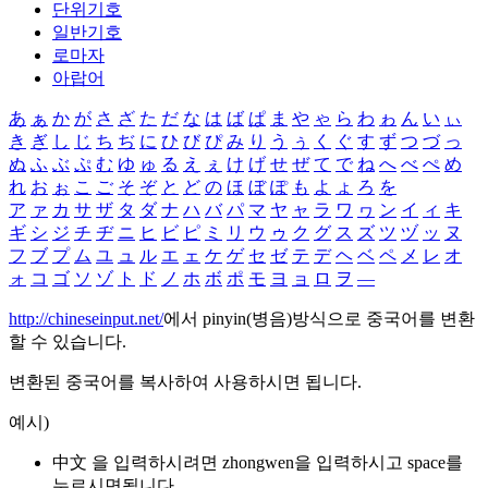
단위기호
일반기호
로마자
아랍어
あ
ぁ
か
が
さ
ざ
た
だ
な
は
ば
ぱ
ま
や
ゃ
ら
わ
ゎ
ん
い
ぃ
き
ぎ
し
じ
ち
ぢ
に
ひ
び
ぴ
み
り
う
ぅ
く
ぐ
す
ず
つ
づ
っ
ぬ
ふ
ぶ
ぷ
む
ゆ
ゅ
る
え
ぇ
け
げ
せ
ぜ
て
で
ね
へ
べ
ぺ
め
れ
お
ぉ
こ
ご
そ
ぞ
と
ど
の
ほ
ぼ
ぽ
も
よ
ょ
ろ
を
ア
ァ
カ
サ
ザ
タ
ダ
ナ
ハ
バ
パ
マ
ヤ
ャ
ラ
ワ
ヮ
ン
イ
ィ
キ
ギ
シ
ジ
チ
ヂ
ニ
ヒ
ビ
ピ
ミ
リ
ウ
ゥ
ク
グ
ス
ズ
ツ
ヅ
ッ
ヌ
フ
ブ
プ
ム
ユ
ュ
ル
エ
ェ
ケ
ゲ
セ
ゼ
テ
デ
ヘ
ベ
ペ
メ
レ
オ
ォ
コ
ゴ
ソ
ゾ
ト
ド
ノ
ホ
ボ
ポ
モ
ヨ
ョ
ロ
ヲ
―
http://chineseinput.net/
에서 pinyin(병음)방식으로 중국어를 변환
할 수 있습니다.
변환된 중국어를 복사하여 사용하시면 됩니다.
예시)
中文 을 입력하시려면
zhongwen
을 입력하시고 space를
누르시면됩니다.