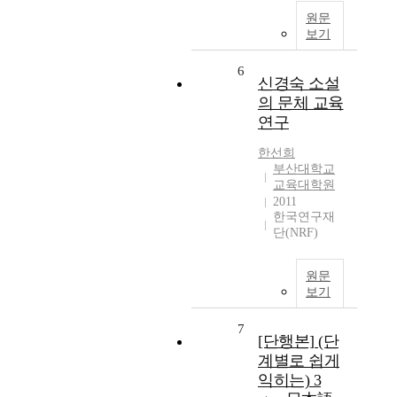
원문
보기
6
신경숙 소설
의 문체 교육
연구
한선희
부산대학교
교육대학원
2011
한국연구재
단(NRF)
원문
보기
7
[단행본] (단
계별로 쉽게
익히는) 3