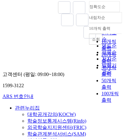
정확도순
내림차순
정확도
순
10개씩 출력
내림차순
인기도
순
조회
10개씩
연도순
출력
제목순
20개씩
저자순
출력
발행기
30개씩
관순
출력
고객센터 (평일: 09:00~18:00)
50개씩
1599-3122
출력
100개씩
ARS 번호안내
출력
관련누리집
대학공개강의(KOCW)
학술정보통계시스템(Rinfo)
외국학술지지원센터(FRIC)
학술관계분석서비스(SAM)