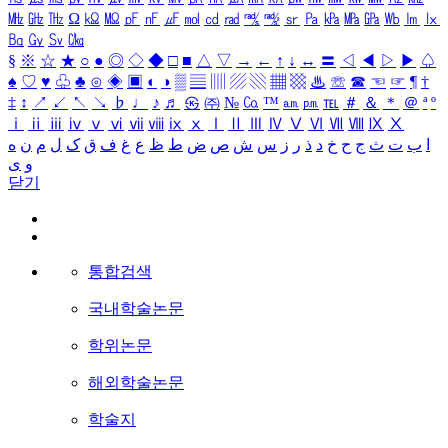
㎒
㎓
㎔
Ω
㏀
㏁
㎊
㎋
㎌
㏖
㏅
㎭
㎮
㎯
㏛
㎩
㎪
㎫
㎬
㏝
㏐
㏓
㏃
㏉
㏜
㏆
§
※
☆
★
○
●
◎
◇
◆
□
■
△
▽
→
←
↑
↓
↔
〓
◁
◀
▷
▶
♤
♠
♡
♥
♧
♣
⊙
◈
▣
◐
◑
▒
▤
▥
▨
▧
▦
▩
♨
☏
☎
☜
☞
¶
†
‡
↕
↗
↙
↖
↘
♭
♩
♪
♬
㉿
㈜
№
㏇
™
㏂
㏘
℡
＃
＆
＊
＠
ª
º
ⅰ
ⅱ
ⅲ
ⅳ
ⅴ
ⅵ
ⅶ
ⅷ
ⅸ
ⅹ
Ⅰ
Ⅱ
Ⅲ
Ⅳ
Ⅴ
Ⅵ
Ⅶ
Ⅷ
Ⅸ
Ⅹ
ا
ب
ت
ث
ج
ح
خ
د
ذ
ر
ز
س
ش
ص
ض
ط
ظ
ع
غ
ف
ق
ک
ل
م
ن
ه
و
ی
닫기
통합검색
국내학술논문
학위논문
해외학술논문
학술지