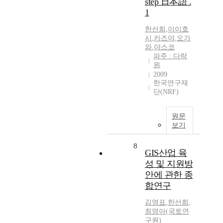
step 日本語 .
1
한선희
,
이이호
시
,
카즈야
,
오가
와
,
야스코
파주 : 다락
원
2009
한국연구재
단(NRF)
원문
보기
8
GIS산업 육
성 및 지원방
안에 관한 종
합연구
김영표
,
한선희
,
최영아(국토연
구원)