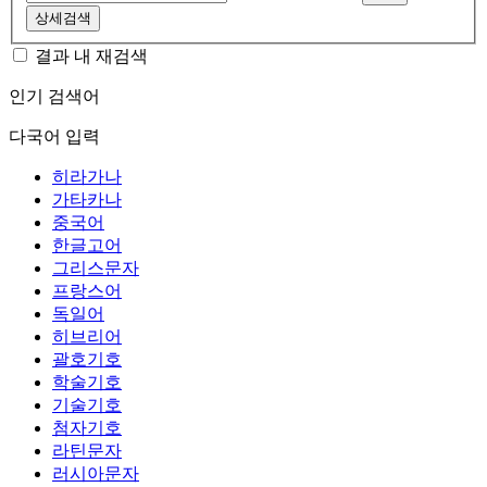
상세검색
결과 내 재검색
인기 검색어
다국어 입력
히라가나
가타카나
중국어
한글고어
그리스문자
프랑스어
독일어
히브리어
괄호기호
학술기호
기술기호
첨자기호
라틴문자
러시아문자