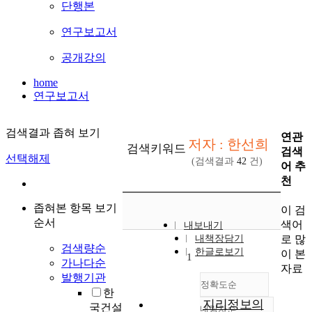
단행본
연구보고서
공개강의
home
연구보고서
검색결과 좁혀 보기
연관
저자 : 한선희
검색키워드
검색
선택해제
(검색결과
42
건)
어 추
천
좁혀본 항목 보기
이 검
순서
색어
내보내기
로 많
내책장담기
검색량순
한글로보기
이 본
1
가나다순
자료
발행기관
정확도순
한
지리정보의
국건설
내림차순