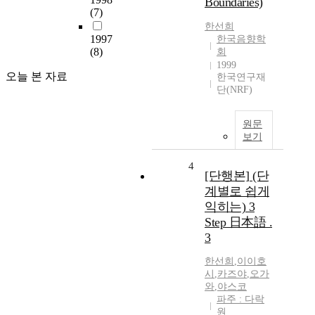
Boundaries)
(7)
한선희
1997
한국음향학
(8)
회
1999
오늘 본 자료
한국연구재
단(NRF)
원문
보기
4
[단행본] (단
계별로 쉽게
익히는) 3
Step 日本語 .
3
한선희
,
이이호
시
,
카즈야
,
오가
와
,
야스코
파주 : 다락
원