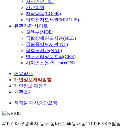
사서커뮤니티
기관회원
지식나눔(LOOK)
의학전자도서관(MEDLIS)
유관기관 사이트
교육부(MOE)
국립장애인도서관(NLD)
국립중앙도서관(NL)
국회도서관(NAL)
연구윤리정보포털(CRE)
사이언스온 (ScienceON)
이용약관
개인정보처리방침
개인정보 재동의
기관소개
저작물 게시중단요청
41061 대구광역시 동구 동내로 64(동내동1119) KERIS빌딩