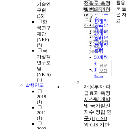
정확도
활용
정확도 측정
기술연
순
도 높
10개씩 출력
방법에 관한
구원
내림차순
인기도
은 자
연구
(35)
순
조회
료
10개씩
한
연도순
한선희
출력
국연구
제목순
국토연구원
20개씩
재단
2002
저자순
출력
(NRF)
국가정책연
발행기
(5)
30개씩
구포털
관순
국
출력
(NKIS)
가정책
50개씩
연구포
출력
원문
털
100개씩
보기
(NKIS)
출력
(2)
2
발행연도
재정투자 파
급효과 측정
2018
시스템 개발
(1)
및 국가발전
지수 정립 연
2011
(1)
구 (II) - SD
와 GIS 기반
2009