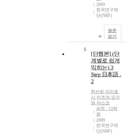
2009
한국연구재
단(NRF)
원문
보기
5
[단행본] (단
계별로 쉽게
익히는) 3
Step 日本語 .
2
한선희
,
이이호
시
,
카즈야
,
오가
와
,
야스코
파주 : 다락
원
2009
한국연구재
단(NRF)