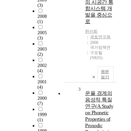
의 시공간 통
(3)
합시스템 개
발을 중심으
2008
로
(1)
한선희
2005
국토연구원
(3)
2008
국가정책연
2003
구포털
(2)
(NKIS)
2002
(4)
원문
보기
2001
(4)
3
운율 경계의
2000
음성적 특질
(7)
연구(A Study
on Phonetic
1999
Properties of
(1)
Prosodic
1998