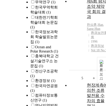
제6회 람
무역연구
(1)
조약 체약
한국무역학회
국 회의 결
학술대회
(1)
과
대한전기학회
학술대회 논문집
한상훈
,
Han
,
(1)
Sang
-
Hun
한국정보과학
환경보전
회 학술발표논문
회
집
(1)
1996
환경정보
Ocean and
Vol.18 No.
Polar Research
(1)
충북대학교 건
설기술연구소 논
원
문집
(1)
문
전산구조공학
보
(1)
5
기
환경정보
(1)
현장계측
한국자연공원
의한 조류
(1)
컴퓨터정보통
발전용 수
신연구
(1)
차의 효율
영남지역발전