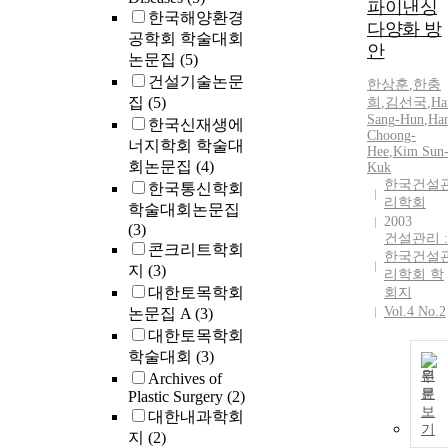
파이낸싱
한국해양환경
다양화 방
공학회 학술대회
안
논문집
(5)
건설기술논문
한상훈
,
한충
집
(5)
희
,
김선국
,
Ha
Sang
-
Hun
,
Ha
한국신재생에
Choong-
너지학회 학술대
Hee
,
Kim Sun
회논문집
(4)
Kuk
한국건설
한국통신학회
리학회
학술대회논문집
2003
(3)
건설관리 :
콘크리트학회
한국건설
지
(3)
리학회 학
대한토목학회
회지
Vol.4 No.2
논문집 A
(3)
대한토목학회
학술대회
(3)
원
Archives of
문
Plastic Surgery
(2)
보
대한내과학회
기
지
(2)