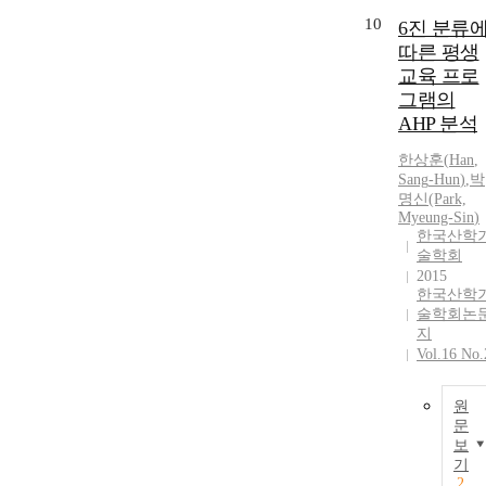
10
6진 분류
따른 평생
교육 프로
그램의
AHP 분석
한상훈
(
Han
,
Sang
-
Hun
)
,
박
명신(Park,
Myeung-
Sin
)
한국산학
술학회
2015
한국산학
술학회논
지
Vol.16 No.
원
문
보
기
2