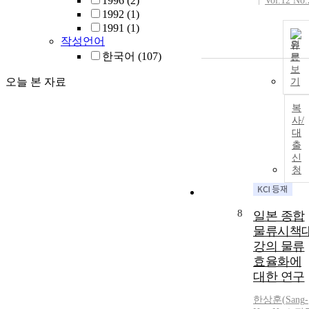
1996
(2)
Vol.12 No.
1992
(1)
1991
(1)
작성언어
원
한국어
(107)
문
보
오늘 본 자료
기
복
사/
대
출
신
청
8
일본 종합
물류시책
강의 물류
효율화에
대한 연구
한상훈
(
Sang
-