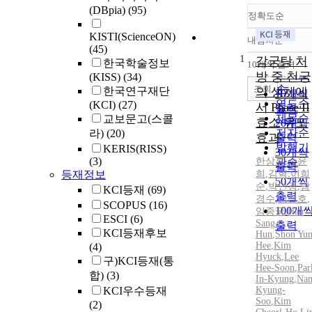
(DBpia)
(95)
정확도순
KISTI(ScienceON)
내림차순
정확도
(45)
1
순
감궁탕 처
한국학술정보
10개씩 출력
내림차
인기도
방 중 천궁
(KISS)
(34)
순
조회
한국연구재단
의 생체에
10개씩
연도순
(KCI)
(27)
서 Phase II
출력
제목순
교보문고(스콜
효소 유도
20개씩
저자순
라)
(20)
효과
출력
발행기
KERIS(RISS)
30개씩
(3)
한상훈
관순
,
손윤
출력
등재정보
희
,
김혁
,
이희
50개씩
순
,
박인경
,
남
KCI등재
(69)
출력
경수
,
김철호
,
SCOPUS
(16)
100개
임종국
,
Han
ESCI
(6)
Sang
-
출력
KCI등재후보
Hun
,
Shon Yun
Hee
,
Kim
(4)
Hyuck
,
Lee
구)KCI등재(통
Hee-Soon
,
Par
합)
(3)
In-Kyung
,
Na
KCI우수등재
Kyung-
Soo
,
Kim
(2)