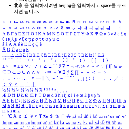
北京 을 입력하시려면
beijing
을 입력하시고 space를 누르
시면 됩니다.
ㅥ
ㅦ
ㅧ
ㅨ
ㅩ
ㅪ
ㅫ
ㅬ
ㅭ
ㅮ
ㅯ
ㅰ
ㅱ
ㅲ
ㅳ
ㅴ
ㅵ
ㅶ
ㅷ
ㅸ
ㅹ
ㅺ
ㅻ
ㅼ
ㅽ
ㅾ
ㅿ
ㆀ
ㆁ
ㆂ
ㆃ
ㆄ
ㆅ
ㆆ
ㆇ
ㆈ
ㆉ
ㆊ
ㆋ
ㆌ
ㆍ
ㆎ
Α
Β
Γ
Δ
Ε
Ζ
Η
Θ
Ι
Κ
Λ
Μ
Ν
Ξ
Ο
Π
Ρ
Σ
Τ
Υ
Φ
Χ
Ψ
Ω
α
β
γ
δ
ε
ζ
η
θ
ι
κ
λ
μ
ν
ξ
ο
π
ρ
σ
τ
υ
φ
χ
ψ
ω
á
à
Á
À
é
è
É
È
ç
Ç
ê
Ä
Ö
Ü
ä
ö
ü
ß
ְ
ֳ
ֲ
ֱ
ָ
ַ
ֵ
ֶ
ִ
ֹ
ּ
ֻ
ׂ
ׁ
ּ
ב
ה
נ
מ
צ
ת
ץ
ש
ד
ג
כ
ע
י
ח
ל
ך
ף
ק
ר
א
ט
ו
ן
ם
פ
‘
’
“
”
〔
〕
〈
〉
「
」
『
』
【
】
＂
（
）
［
］
｛
｝
±
×
÷
≠
≤
≥
∞
∴
♂
♀
∠
⊥
⌒
∂
∇
≡
≒
≪
≫
√
∽
∝
∵
∫
∬
∈
∋
⊆
⊇
⊂
⊃
∪
∩
∧
∨
￢
⇒
⇔
∀
∃
∮
∑
∏
＋
－
＜
＝
＞
、
。
·
‥
…
¨
〃
―
∥
＼
∼
´
～
ˇ
˘
˝
˚
˙
¸
˛
¡
¿
ː
！
＇
，
．
／
：
；
？
＾
＿
｀
｜
½
⅓
⅔
¼
¾
⅛
⅜
⅝
⅞
¹
²
³
⁴
ⁿ
₁
₂
₃
₄
Æ
Ð
Ħ
Ĳ
Ł
Ø
Œ
Þ
Ŧ
Ŋ
æ
đ
ð
ħ
ı
ĳ
ĸ
ŀ
ł
ø
œ
ß
þ
ŧ
ŋ
ŉ
А
Б
В
Г
Д
Е
Ё
Ж
З
И
Й
К
Л
М
Н
О
П
Р
С
Т
У
Ф
Х
Ц
Ч
Ш
Щ
Ъ
Ы
Ь
Э
Ю
Я
а
б
в
г
д
е
ё
ж
з
и
й
к
л
м
н
о
п
р
с
т
у
ф
х
ц
ч
ш
щ
ъ
ы
ь
э
ю
я
′
″
℃
Å
￠
￡
￥
¤
℉
‰
＄
％
Ｆ
￦
㎕
㎖
㎗
ℓ
㎘
㏄
㎣
㎤
㎥
㎦
㎙
㎚
㎛
㎜
㎝
㎞
㎟
㎠
㎡
㎢
㏊
㎍
㎎
㎏
㏏
㎈
㎉
㏈
㎧
㎨
㎰
㎱
㎲
㎳
㎴
㎵
㎶
㎷
㎸
㎹
㎀
㎁
㎂
㎃
㎄
㎺
㎻
㎽
㎾
㎿
㎐
㎑