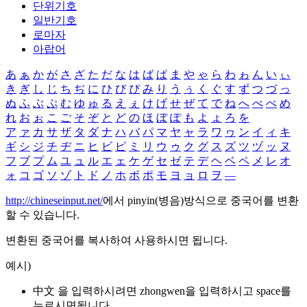
단위기호
일반기호
로마자
아랍어
あ
ぁ
か
が
さ
ざ
た
だ
な
は
ば
ぱ
ま
や
ゃ
ら
わ
ゎ
ん
い
ぃ
き
ぎ
し
じ
ち
ぢ
に
ひ
び
ぴ
み
り
う
ぅ
く
ぐ
す
ず
つ
づ
っ
ぬ
ふ
ぶ
ぷ
む
ゆ
ゅ
る
え
ぇ
け
げ
せ
ぜ
て
で
ね
へ
べ
ぺ
め
れ
お
ぉ
こ
ご
そ
ぞ
と
ど
の
ほ
ぼ
ぽ
も
よ
ょ
ろ
を
ア
ァ
カ
サ
ザ
タ
ダ
ナ
ハ
バ
パ
マ
ヤ
ャ
ラ
ワ
ヮ
ン
イ
ィ
キ
ギ
シ
ジ
チ
ヂ
ニ
ヒ
ビ
ピ
ミ
リ
ウ
ゥ
ク
グ
ス
ズ
ツ
ヅ
ッ
ヌ
フ
ブ
プ
ム
ユ
ュ
ル
エ
ェ
ケ
ゲ
セ
ゼ
テ
デ
ヘ
ベ
ペ
メ
レ
オ
ォ
コ
ゴ
ソ
ゾ
ト
ド
ノ
ホ
ボ
ポ
モ
ヨ
ョ
ロ
ヲ
―
http://chineseinput.net/
에서 pinyin(병음)방식으로 중국어를 변환
할 수 있습니다.
변환된 중국어를 복사하여 사용하시면 됩니다.
예시)
中文 을 입력하시려면
zhongwen
을 입력하시고 space를
누르시면됩니다.