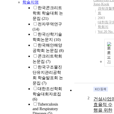
Cheorl-Ho
,
Li
학술지명
Jong-Kook
한국콘크리트
경락경혈
학회 학술대회 논
회
2003
문집
(21)
대한침구
전자무역연구
학회지
(14)
Vol.20 No.
한국산학기술
학회논문지
(10)
한국해안해양
원
공학회 논문집
(8)
문
콘크리트학회
보
논문집
(7)
기
한국구조물진
단유지관리공학
회 학술발표회 논
문집
(7)
대한조선학회
학술대회자료집
2
건설사업
(6)
Tuberculosis
효율적 수
and Respiratory
행을 위한
Diseases
(5)