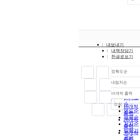
내보내기
내책장담기
한글로보기
정확도순
내림차순
정확도
순
10개씩 출력
내림차
인기도
순
조회
10개씩
연도순
출력
제목순
20개씩
저자순
출력
발행기
30개씩
관순
출력