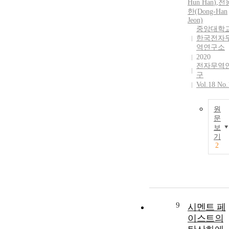
Hun
Han
)
,
전
한(Dong-
Han
Jeon)
중앙대학
한국전자
역연구소
2020
전자무역
구
Vol.18 No.
원
문
보
기
2
9
시멘트 페
이스트의