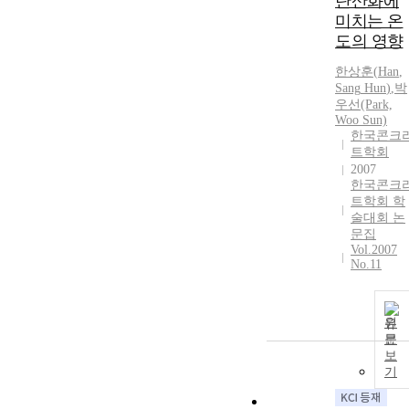
탄산화에
미치는 온
도의 영향
한상훈
(
Han
,
Sang
Hun
)
,
박
우선(Park,
Woo Sun)
한국콘크
트학회
2007
한국콘크
트학회 학
술대회 논
문집
Vol.2007
No.11
원
문
보
기