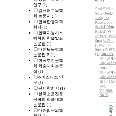
평가
연구
(1)
한상훈
(
Han
,
컴퓨터교육학
Sang
-
Hun
)
,
이
회 논문지
(1)
광수(Lee,
한국환경과학
Kwang-Soo)
,
회지
(1)
염기대(Yum,
Ki-Dai)
,
박우
한국지능시스
선(Park, Woo
템학회 학술발표
Sun)
,
박진순
논문집
(1)
(Park, Jin-
대한토목학회
Soon)
,
이진학
(Yi, Jin-Hak)
논문집 B
(1)
한국신재
한국추진공학
에너지학
회 학술대회논문
2006
집
(1)
한국신재
e-비즈니스 연
에너지학
학술대회
구
(1)
문집
관세학회지
(1)
Vol.2006
한국소음진동
No.06
공학회 학술대회
논문집
(1)
대한침구의학
원
회지
(1)