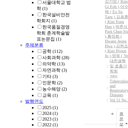
김기업 ( Kim
서울대학교 법
Gi Eob )
,
어
학
(1)
택 ( Eo Su
한국설비안전
Taeg )
,
김용
학회지
(1)
( Kim Yong
한국품질경영
Hun
)
,
박춘식 
Park Chun Si
학회 춘계학술발
)
,
황정화 (
표논문집
(1)
Hwang Jeong
주제분류
Hwa )
,
김현조
공학
(112)
( Kim Hyeon
Jo )
,
염욱 ( Ye
사회과학
(28)
대한결핵
의약학
(13)
및 호흡기
자연과학
(3)
학회
기타
(3)
2001
Tuberculos
인문학
(2)
and
농수해양
(2)
Respirator
교육
(1)
Diseases
Vol.51 No.
발행연도
2025
(1)
2024
(1)
원
2023
(1)
문
보
2022
(1)