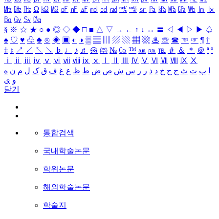
㎒
㎓
㎔
Ω
㏀
㏁
㎊
㎋
㎌
㏖
㏅
㎭
㎮
㎯
㏛
㎩
㎪
㎫
㎬
㏝
㏐
㏓
㏃
㏉
㏜
㏆
§
※
☆
★
○
●
◎
◇
◆
□
■
△
▽
→
←
↑
↓
↔
〓
◁
◀
▷
▶
♤
♠
♡
♥
♧
♣
⊙
◈
▣
◐
◑
▒
▤
▥
▨
▧
▦
▩
♨
☏
☎
☜
☞
¶
†
‡
↕
↗
↙
↖
↘
♭
♩
♪
♬
㉿
㈜
№
㏇
™
㏂
㏘
℡
＃
＆
＊
＠
ª
º
ⅰ
ⅱ
ⅲ
ⅳ
ⅴ
ⅵ
ⅶ
ⅷ
ⅸ
ⅹ
Ⅰ
Ⅱ
Ⅲ
Ⅳ
Ⅴ
Ⅵ
Ⅶ
Ⅷ
Ⅸ
Ⅹ
ا
ب
ت
ث
ج
ح
خ
د
ذ
ر
ز
س
ش
ص
ض
ط
ظ
ع
غ
ف
ق
ک
ل
م
ن
ه
و
ی
닫기
통합검색
국내학술논문
학위논문
해외학술논문
학술지