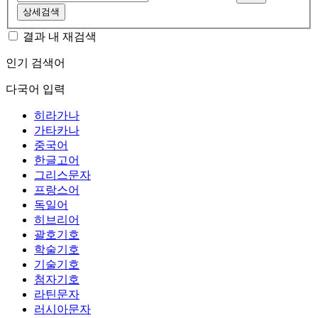
상세검색
결과 내 재검색
인기 검색어
다국어 입력
히라가나
가타카나
중국어
한글고어
그리스문자
프랑스어
독일어
히브리어
괄호기호
학술기호
기술기호
첨자기호
라틴문자
러시아문자