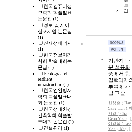
문
보
한국컴퓨터정
기
보학회 학술발표
논문집
(1)
정보 및 제어
심포지엄 논문집
(1)
신재생에너지
(1)
한국정보처리
6
기관지 탄
학회 학술대회논
분 섬유화
문집
(1)
중에서 항
Ecology and
resilient
결핵약제
infrastructure
(1)
투여에 관
한국연안방재
찰 고찰
학회 학술발표대
회 논문집
(1)
한상훈
(
Han
Sang
Hun
)
,
한국생태환경
건영 ( Cha
건축학회 학술발
Geon Yeong )
표대회 논문집
(1)
이영목 ( Lee
건설관리
(1)
Yeong Mog )
,