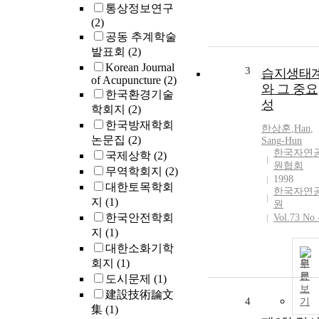
통상정보연구
(2)
공동 추계학술
발표회
(2)
Korean Journal
3
습지생태
of Acupuncture
(2)
와 그 중요
한국환경기술
성
학회지
(2)
한국방재학회
한상훈
,
Han
,
논문집
(2)
Sang
-
Hun
한국자연
국제상학
(2)
원협회
무역학회지
(2)
1998
대한토목학회
한국자연
지
(1)
원
한국안전학회
Vol.73 No.
지
(1)
대한소화기학
회지
(1)
원
문
도시문제
(1)
보
建設技術論文
4
기
集
(1)