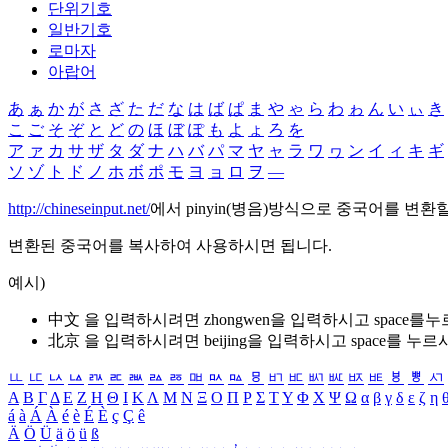
단위기호
일반기호
로마자
아랍어
あ
ぁ
か
が
さ
ざ
た
だ
な
は
ば
ぱ
ま
や
ゃ
ら
わ
ゎ
ん
い
ぃ
き
こ
ご
そ
ぞ
と
ど
の
ほ
ぼ
ぽ
も
よ
ょ
ろ
を
ア
ァ
カ
サ
ザ
タ
ダ
ナ
ハ
バ
パ
マ
ヤ
ャ
ラ
ワ
ヮ
ン
イ
ィ
キ
ギ
ソ
ゾ
ト
ド
ノ
ホ
ボ
ポ
モ
ヨ
ョ
ロ
ヲ
―
http://chineseinput.net/
에서 pinyin(병음)방식으로 중국어를 변환
변환된 중국어를 복사하여 사용하시면 됩니다.
예시)
中文 을 입력하시려면
zhongwen
을 입력하시고 space를
北京 을 입력하시려면
beijing
을 입력하시고 space를 누르
ㅥ
ㅦ
ㅧ
ㅨ
ㅩ
ㅪ
ㅫ
ㅬ
ㅭ
ㅮ
ㅯ
ㅰ
ㅱ
ㅲ
ㅳ
ㅴ
ㅵ
ㅶ
ㅷ
ㅸ
ㅹ
ㅺ
Α
Β
Γ
Δ
Ε
Ζ
Η
Θ
Ι
Κ
Λ
Μ
Ν
Ξ
Ο
Π
Ρ
Σ
Τ
Υ
Φ
Χ
Ψ
Ω
α
β
γ
δ
ε
ζ
η
á
à
Á
À
é
è
É
È
ç
Ç
ê
Ä
Ö
Ü
ä
ö
ü
ß