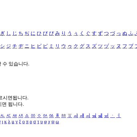
ぎ
し
じ
ち
ぢ
に
ひ
び
ぴ
み
り
う
ぅ
く
ぐ
す
ず
つ
づ
っ
ぬ
ふ
シ
ジ
チ
ヂ
ニ
ヒ
ビ
ピ
ミ
リ
ウ
ゥ
ク
グ
ス
ズ
ツ
ヅ
ッ
ヌ
フ
ブ
할 수 있습니다.
누르시면됩니다.
시면 됩니다.
ㅻ
ㅼ
ㅽ
ㅾ
ㅿ
ㆀ
ㆁ
ㆂ
ㆃ
ㆄ
ㆅ
ㆆ
ㆇ
ㆈ
ㆉ
ㆊ
ㆋ
ㆌ
ㆍ
ㆎ
θ
ι
κ
λ
μ
ν
ξ
ο
π
ρ
σ
τ
υ
φ
χ
ψ
ω