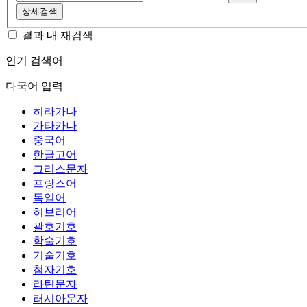
상세검색
결과 내 재검색
인기 검색어
다국어 입력
히라가나
가타카나
중국어
한글고어
그리스문자
프랑스어
독일어
히브리어
괄호기호
학술기호
기술기호
첨자기호
라틴문자
러시아문자