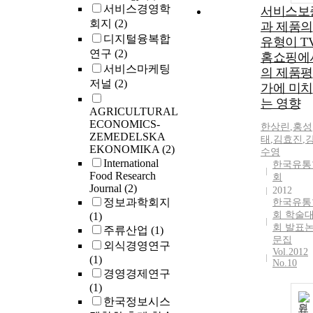
서비스경영학
서비스보
회지
(2)
과 제품의
디지털융복합
유형이 T
연구
(2)
홈쇼핑에
서비스마케팅
의 제품평
저널
(2)
가에 미치
는 영향
AGRICULTURAL
ECONOMICS-
한상린
,
홍성
ZEMEDELSKA
태
,
김효진
,
EKONOMIKA
(2)
수영
International
한국유통
Food Research
회
Journal
(2)
2012
정보과학회지
한국유통
회 학술
(1)
회 발표
주류산업
(1)
문집
외식경영연구
Vol.2012
(1)
No.10
경영경제연구
(1)
한국정보시스
원