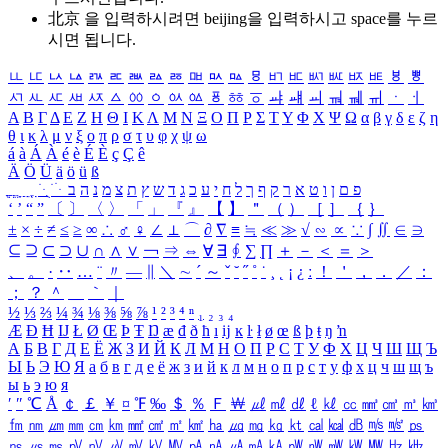
北京 을 입력하시려면
beijing
을 입력하시고 space를 누르
시면 됩니다.
ㅥ
ㅦ
ㅧ
ㅨ
ㅩ
ㅪ
ㅫ
ㅬ
ㅭ
ㅮ
ㅯ
ㅰ
ㅱ
ㅲ
ㅳ
ㅴ
ㅵ
ㅶ
ㅷ
ㅸ
ㅹ
ㅺ
ㅻ
ㅼ
ㅽ
ㅾ
ㅿ
ㆀ
ㆁ
ㆂ
ㆃ
ㆄ
ㆅ
ㆆ
ㆇ
ㆈ
ㆉ
ㆊ
ㆋ
ㆌ
ㆍ
ㆎ
Α
Β
Γ
Δ
Ε
Ζ
Η
Θ
Ι
Κ
Λ
Μ
Ν
Ξ
Ο
Π
Ρ
Σ
Τ
Υ
Φ
Χ
Ψ
Ω
α
β
γ
δ
ε
ζ
η
θ
ι
κ
λ
μ
ν
ξ
ο
π
ρ
σ
τ
υ
φ
χ
ψ
ω
á
à
Á
À
é
è
É
È
ç
Ç
ê
Ä
Ö
Ü
ä
ö
ü
ß
ְ
ֳ
ֲ
ֱ
ָ
ַ
ֵ
ֶ
ִ
ֹ
ּ
ֻ
ׂ
ׁ
ּ
ב
ה
נ
מ
צ
ת
ץ
ש
ד
ג
כ
ע
י
ח
ל
ך
ף
ק
ר
א
ט
ו
ן
ם
פ
‘
’
“
”
〔
〕
〈
〉
「
」
『
』
【
】
＂
（
）
［
］
｛
｝
±
×
÷
≠
≤
≥
∞
∴
♂
♀
∠
⊥
⌒
∂
∇
≡
≒
≪
≫
√
∽
∝
∵
∫
∬
∈
∋
⊆
⊇
⊂
⊃
∪
∩
∧
∨
￢
⇒
⇔
∀
∃
∮
∑
∏
＋
－
＜
＝
＞
、
。
·
‥
…
¨
〃
―
∥
＼
∼
´
～
ˇ
˘
˝
˚
˙
¸
˛
¡
¿
ː
！
＇
，
．
／
：
；
？
＾
＿
｀
｜
½
⅓
⅔
¼
¾
⅛
⅜
⅝
⅞
¹
²
³
⁴
ⁿ
₁
₂
₃
₄
Æ
Ð
Ħ
Ĳ
Ł
Ø
Œ
Þ
Ŧ
Ŋ
æ
đ
ð
ħ
ı
ĳ
ĸ
ŀ
ł
ø
œ
ß
þ
ŧ
ŋ
ŉ
А
Б
В
Г
Д
Е
Ё
Ж
З
И
Й
К
Л
М
Н
О
П
Р
С
Т
У
Ф
Х
Ц
Ч
Ш
Щ
Ъ
Ы
Ь
Э
Ю
Я
а
б
в
г
д
е
ё
ж
з
и
й
к
л
м
н
о
п
р
с
т
у
ф
х
ц
ч
ш
щ
ъ
ы
ь
э
ю
я
′
″
℃
Å
￠
￡
￥
¤
℉
‰
＄
％
Ｆ
￦
㎕
㎖
㎗
ℓ
㎘
㏄
㎣
㎤
㎥
㎦
㎙
㎚
㎛
㎜
㎝
㎞
㎟
㎠
㎡
㎢
㏊
㎍
㎎
㎏
㏏
㎈
㎉
㏈
㎧
㎨
㎰
㎱
㎲
㎳
㎴
㎵
㎶
㎷
㎸
㎹
㎀
㎁
㎂
㎃
㎄
㎺
㎻
㎽
㎾
㎿
㎐
㎑