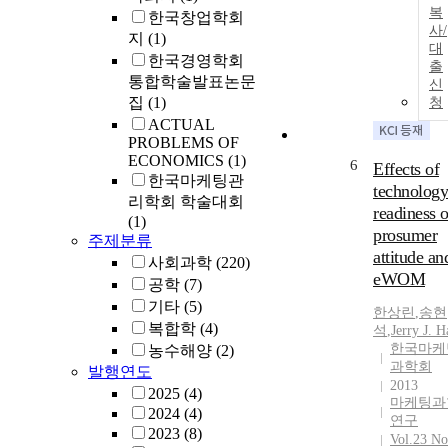
복
한국창업학회
사/
지
(1)
대
한국경영학회
출
통합학술발표논문
신
집
(1)
청
ACTUAL
PROBLEMS OF
ECONOMICS
(1)
6
Effects of
한국마케팅관
technology
리학회 학술대회
readiness 
(1)
prosumer
주제분류
attitude an
사회과학
(220)
eWOM
공학
(7)
기타
(5)
한상린
,
송현
복합학
(4)
석
,
Jerry J. H
한국마케
농수해양
(2)
과학회
발행연도
2013
2025
(4)
마케팅과
2024
(4)
연구
2023
(8)
Vol.23 No