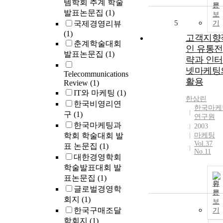
템학회 추계 학술
문
발표논문집
(1)
보
5
국제경영리뷰
기
(1)
고객지향
춘계학술대회
인 유통전
발표논문집
(1)
략과 인터
넷마케팅
Telecommunications
활용
Review
(1)
IT와 마케팅
(1)
한상린
한국비영리연
한국마케
구
(1)
연구원
한국마케팅과
2003
학회 학술대회 발
마케팅
Vol.37
표 논문집
(1)
No.11
대한경영학회
학술발표대회 발
표논문집
(1)
원
글로벌경영학
문
회지
(1)
보
한국구매조달
기
학회지
(1)