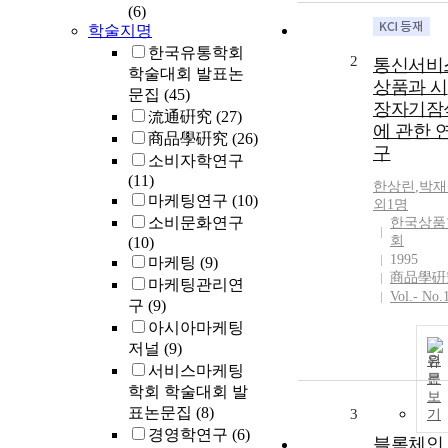
(6)
학술지명
한국유통학회
2
통신서비
학술대회 발표논
상품과 시
문집
(45)
장자기잠
流通硏究
(27)
에 관한 
商品學硏究
(26)
구
소비자학연구
(11)
한상린
,
박재
마케팅연구
(10)
외1명
소비문화연구
한국상품
회
(10)
1995
마케팅
(9)
商品學硏
마케팅관리연
Vol.- No.
구
(9)
아시아마케팅
저널
(9)
원
서비스마케팅
문
학회 학술대회 발
보
표논문집
(8)
3
기
경영학연구
(6)
블록체인