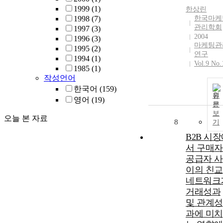
1999
(1)
한상린
1998
(7)
한국마케
관리학회
1997
(3)
2004
1996
(3)
마케팅관
1995
(2)
연구
1994
(1)
Vol.9 No.
1985
(1)
작성언어
한국어
(159)
원
영어
(19)
문
보
오늘 본 자료
8
기
B2B 시
서 구매자
공급자 사
이의 친교
네트워크
거래성과
및 관계성
과에 미치