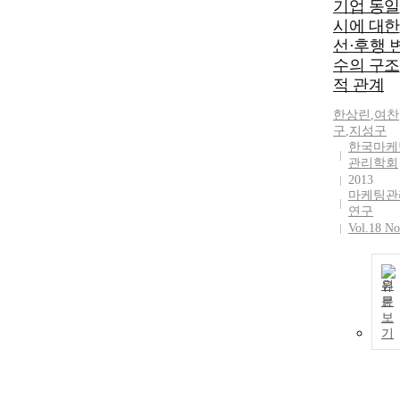
기업 동일
시에 대한
선·후행 
수의 구조
적 관계
한상린
,
여찬
구
,
지성구
한국마케
관리학회
2013
마케팅관
연구
Vol.18 No
원
문
보
기