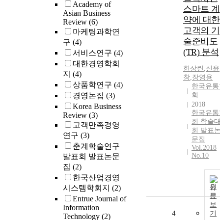
Academy of
스마트 계
Asian Business
약에 대한
Review
(6)
고객의 기
마케팅과학연
술준비도
구
(4)
(TR) 분석
서비스연구
(4)
대한경영학회
한상린
,
신윤
지
(4)
창
,
장영용
상품학연구
(4)
한국유통
경영논집
(3)
회
2018
Korea Business
한국유통
Review
(3)
회 학술
고객만족경영
회 발표
연구
(3)
문집
춘계학술연구
Vol.2018
No.10
발표회 발표논문
집
(2)
한국산업경영
원
시스템학회지
(2)
문
Entrue Journal of
보
Information
4
기
Technology
(2)