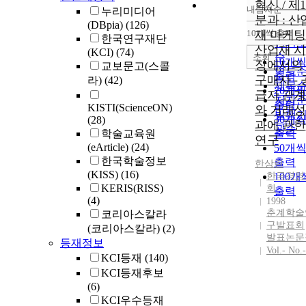
혁신 / 제1
내림차순
누리미디어
정확
분과 : 산
(DBpia)
(126)
순
10개씩 출력
재 마케팅 
내림
한국연구재단
인기
산업재 시
(KCI)
(74)
순
조회
10개
장에서의
교보문고(스콜
연도
출력
구매자 - 
라)
(42)
제목
20개
급자 관계
저자
출력
KISTI(ScienceON)
와 거래성
발행
30개
(28)
과에 관한
관순
학술교육원
출력
연구
(eArticle)
(24)
50개
한국학술정보
출력
한상린
(KISS)
(16)
한국경영
100개
KERIS(RISS)
회
출력
(4)
1998
춘계학술
코리아스칼라
구발표회
(코리아스칼라)
(2)
발표논문
등재정보
Vol.- No.-
KCI등재
(140)
KCI등재후보
(6)
KCI우수등재