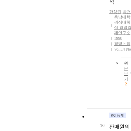
석
한상린
,
박천
충남대학
경상대학
설 경영
제연구소
1998
경영논집
Vol.14 No
원
문
보
기
2
10
판매원의