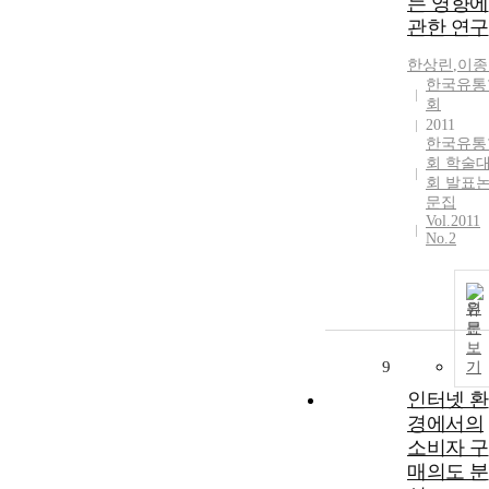
는 영향에
관한 연구
한상린
,
이종
한국유통
회
2011
한국유통
회 학술
회 발표
문집
Vol.2011
No.2
원
문
보
9
기
인터넷 환
경에서의
소비자 구
매의도 분