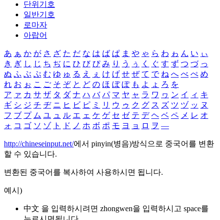
단위기호
일반기호
로마자
아랍어
あ
ぁ
か
が
さ
ざ
た
だ
な
は
ば
ぱ
ま
や
ゃ
ら
わ
ゎ
ん
い
ぃ
き
ぎ
し
じ
ち
ぢ
に
ひ
び
ぴ
み
り
う
ぅ
く
ぐ
す
ず
つ
づ
っ
ぬ
ふ
ぶ
ぷ
む
ゆ
ゅ
る
え
ぇ
け
げ
せ
ぜ
て
で
ね
へ
べ
ぺ
め
れ
お
ぉ
こ
ご
そ
ぞ
と
ど
の
ほ
ぼ
ぽ
も
よ
ょ
ろ
を
ア
ァ
カ
サ
ザ
タ
ダ
ナ
ハ
バ
パ
マ
ヤ
ャ
ラ
ワ
ヮ
ン
イ
ィ
キ
ギ
シ
ジ
チ
ヂ
ニ
ヒ
ビ
ピ
ミ
リ
ウ
ゥ
ク
グ
ス
ズ
ツ
ヅ
ッ
ヌ
フ
ブ
プ
ム
ユ
ュ
ル
エ
ェ
ケ
ゲ
セ
ゼ
テ
デ
ヘ
ベ
ペ
メ
レ
オ
ォ
コ
ゴ
ソ
ゾ
ト
ド
ノ
ホ
ボ
ポ
モ
ヨ
ョ
ロ
ヲ
―
http://chineseinput.net/
에서 pinyin(병음)방식으로 중국어를 변환
할 수 있습니다.
변환된 중국어를 복사하여 사용하시면 됩니다.
예시)
中文 을 입력하시려면
zhongwen
을 입력하시고 space를
누르시면됩니다.