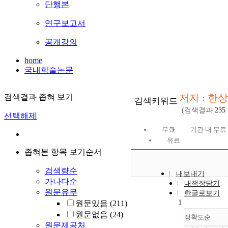
단행본
연구보고서
공개강의
home
국내학술논문
저자 : 한
검색결과 좁혀 보기
검색키워드
(검색결과
235
선택해제
무료
기관 내 무료
유료
좁혀본 항목 보기순서
검색량순
내보내기
가나다순
내책장담기
원문유무
한글로보기
1
원문있음
(211)
원문없음
(24)
정확도순
원문제공처