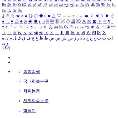
㎒
㎓
㎔
Ω
㏀
㏁
㎊
㎋
㎌
㏖
㏅
㎭
㎮
㎯
㏛
㎩
㎪
㎫
㎬
㏝
㏐
㏓
㏃
㏉
㏜
㏆
§
※
☆
★
○
●
◎
◇
◆
□
■
△
▽
→
←
↑
↓
↔
〓
◁
◀
▷
▶
♤
♠
♡
♥
♧
♣
⊙
◈
▣
◐
◑
▒
▤
▥
▨
▧
▦
▩
♨
☏
☎
☜
☞
¶
†
‡
↕
↗
↙
↖
↘
♭
♩
♪
♬
㉿
㈜
№
㏇
™
㏂
㏘
℡
＃
＆
＊
＠
ª
º
ⅰ
ⅱ
ⅲ
ⅳ
ⅴ
ⅵ
ⅶ
ⅷ
ⅸ
ⅹ
Ⅰ
Ⅱ
Ⅲ
Ⅳ
Ⅴ
Ⅵ
Ⅶ
Ⅷ
Ⅸ
Ⅹ
ا
ب
ت
ث
ج
ح
خ
د
ذ
ر
ز
س
ش
ص
ض
ط
ظ
ع
غ
ف
ق
ک
ل
م
ن
ه
و
ی
닫기
통합검색
국내학술논문
학위논문
해외학술논문
학술지