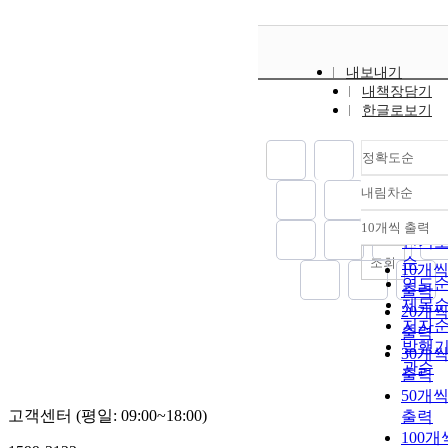
내보내기
내책장담기
한글로보기
정확도순
내림차순
정확
순
10개씩 출력
내림
인기
순
조회
10개
연도
출력
제목
20개
저자
출력
발행
30개
관순
출력
50개
고객센터 (평일: 09:00~18:00)
출력
100개