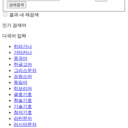
상세검색
결과 내 재검색
인기 검색어
다국어 입력
히라가나
가타카나
중국어
한글고어
그리스문자
프랑스어
독일어
히브리어
괄호기호
학술기호
기술기호
첨자기호
라틴문자
러시아문자