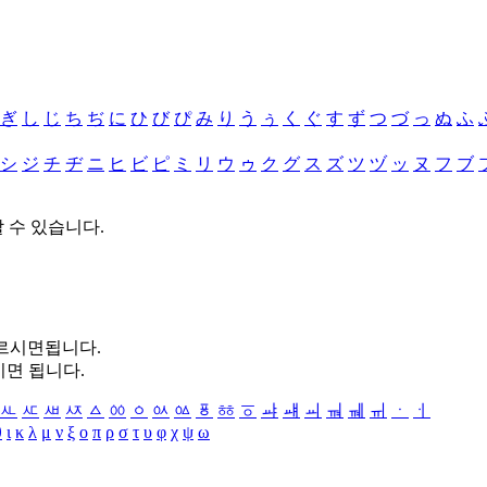
ぎ
し
じ
ち
ぢ
に
ひ
び
ぴ
み
り
う
ぅ
く
ぐ
す
ず
つ
づ
っ
ぬ
ふ
シ
ジ
チ
ヂ
ニ
ヒ
ビ
ピ
ミ
リ
ウ
ゥ
ク
グ
ス
ズ
ツ
ヅ
ッ
ヌ
フ
ブ
할 수 있습니다.
누르시면됩니다.
시면 됩니다.
ㅻ
ㅼ
ㅽ
ㅾ
ㅿ
ㆀ
ㆁ
ㆂ
ㆃ
ㆄ
ㆅ
ㆆ
ㆇ
ㆈ
ㆉ
ㆊ
ㆋ
ㆌ
ㆍ
ㆎ
θ
ι
κ
λ
μ
ν
ξ
ο
π
ρ
σ
τ
υ
φ
χ
ψ
ω