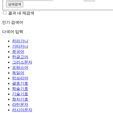
상세검색
결과 내 재검색
인기 검색어
다국어 입력
히라가나
가타카나
중국어
한글고어
그리스문자
프랑스어
독일어
히브리어
괄호기호
학술기호
기술기호
첨자기호
라틴문자
러시아문자