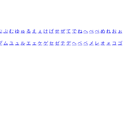
ぶ
ぷ
む
ゆ
ゅ
る
え
ぇ
け
げ
せ
ぜ
て
で
ね
へ
べ
ぺ
め
れ
お
ぉ
プ
ム
ユ
ュ
ル
エ
ェ
ケ
ゲ
セ
ゼ
テ
デ
ヘ
ベ
ペ
メ
レ
オ
ォ
コ
ゴ