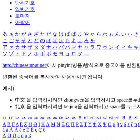
단위기호
일반기호
로마자
아랍어
あ
ぁ
か
が
さ
ざ
た
だ
な
は
ば
ぱ
ま
や
ゃ
ら
わ
ゎ
ん
い
ぃ
き
こ
ご
そ
ぞ
と
ど
の
ほ
ぼ
ぽ
も
よ
ょ
ろ
を
ア
ァ
カ
サ
ザ
タ
ダ
ナ
ハ
バ
パ
マ
ヤ
ャ
ラ
ワ
ヮ
ン
イ
ィ
キ
ギ
ソ
ゾ
ト
ド
ノ
ホ
ボ
ポ
モ
ヨ
ョ
ロ
ヲ
―
http://chineseinput.net/
에서 pinyin(병음)방식으로 중국어를 변환
변환된 중국어를 복사하여 사용하시면 됩니다.
예시)
中文 을 입력하시려면
zhongwen
을 입력하시고 space를
北京 을 입력하시려면
beijing
을 입력하시고 space를 누르
ㅥ
ㅦ
ㅧ
ㅨ
ㅩ
ㅪ
ㅫ
ㅬ
ㅭ
ㅮ
ㅯ
ㅰ
ㅱ
ㅲ
ㅳ
ㅴ
ㅵ
ㅶ
ㅷ
ㅸ
ㅹ
ㅺ
Α
Β
Γ
Δ
Ε
Ζ
Η
Θ
Ι
Κ
Λ
Μ
Ν
Ξ
Ο
Π
Ρ
Σ
Τ
Υ
Φ
Χ
Ψ
Ω
α
β
γ
δ
ε
ζ
η
á
à
Á
À
é
è
É
È
ç
Ç
ê
Ä
Ö
Ü
ä
ö
ü
ß