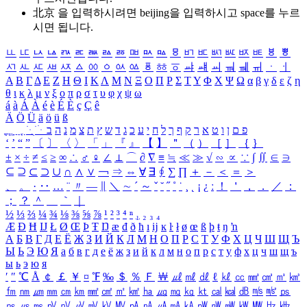
北京 을 입력하시려면
beijing
을 입력하시고 space를 누르
시면 됩니다.
ㅥ
ㅦ
ㅧ
ㅨ
ㅩ
ㅪ
ㅫ
ㅬ
ㅭ
ㅮ
ㅯ
ㅰ
ㅱ
ㅲ
ㅳ
ㅴ
ㅵ
ㅶ
ㅷ
ㅸ
ㅹ
ㅺ
ㅻ
ㅼ
ㅽ
ㅾ
ㅿ
ㆀ
ㆁ
ㆂ
ㆃ
ㆄ
ㆅ
ㆆ
ㆇ
ㆈ
ㆉ
ㆊ
ㆋ
ㆌ
ㆍ
ㆎ
Α
Β
Γ
Δ
Ε
Ζ
Η
Θ
Ι
Κ
Λ
Μ
Ν
Ξ
Ο
Π
Ρ
Σ
Τ
Υ
Φ
Χ
Ψ
Ω
α
β
γ
δ
ε
ζ
η
θ
ι
κ
λ
μ
ν
ξ
ο
π
ρ
σ
τ
υ
φ
χ
ψ
ω
á
à
Á
À
é
è
É
È
ç
Ç
ê
Ä
Ö
Ü
ä
ö
ü
ß
ְ
ֳ
ֲ
ֱ
ָ
ַ
ֵ
ֶ
ִ
ֹ
ּ
ֻ
ׂ
ׁ
ּ
ב
ה
נ
מ
צ
ת
ץ
ש
ד
ג
כ
ע
י
ח
ל
ך
ף
ק
ר
א
ט
ו
ן
ם
פ
‘
’
“
”
〔
〕
〈
〉
「
」
『
』
【
】
＂
（
）
［
］
｛
｝
±
×
÷
≠
≤
≥
∞
∴
♂
♀
∠
⊥
⌒
∂
∇
≡
≒
≪
≫
√
∽
∝
∵
∫
∬
∈
∋
⊆
⊇
⊂
⊃
∪
∩
∧
∨
￢
⇒
⇔
∀
∃
∮
∑
∏
＋
－
＜
＝
＞
、
。
·
‥
…
¨
〃
―
∥
＼
∼
´
～
ˇ
˘
˝
˚
˙
¸
˛
¡
¿
ː
！
＇
，
．
／
：
；
？
＾
＿
｀
｜
½
⅓
⅔
¼
¾
⅛
⅜
⅝
⅞
¹
²
³
⁴
ⁿ
₁
₂
₃
₄
Æ
Ð
Ħ
Ĳ
Ł
Ø
Œ
Þ
Ŧ
Ŋ
æ
đ
ð
ħ
ı
ĳ
ĸ
ŀ
ł
ø
œ
ß
þ
ŧ
ŋ
ŉ
А
Б
В
Г
Д
Е
Ё
Ж
З
И
Й
К
Л
М
Н
О
П
Р
С
Т
У
Ф
Х
Ц
Ч
Ш
Щ
Ъ
Ы
Ь
Э
Ю
Я
а
б
в
г
д
е
ё
ж
з
и
й
к
л
м
н
о
п
р
с
т
у
ф
х
ц
ч
ш
щ
ъ
ы
ь
э
ю
я
′
″
℃
Å
￠
￡
￥
¤
℉
‰
＄
％
Ｆ
￦
㎕
㎖
㎗
ℓ
㎘
㏄
㎣
㎤
㎥
㎦
㎙
㎚
㎛
㎜
㎝
㎞
㎟
㎠
㎡
㎢
㏊
㎍
㎎
㎏
㏏
㎈
㎉
㏈
㎧
㎨
㎰
㎱
㎲
㎳
㎴
㎵
㎶
㎷
㎸
㎹
㎀
㎁
㎂
㎃
㎄
㎺
㎻
㎽
㎾
㎿
㎐
㎑