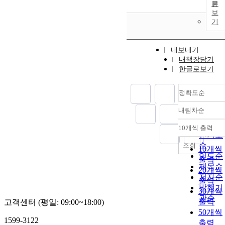
문
보
기
내보내기
내책장담기
한글로보기
정확도순
내림차순
정확도
순
10개씩 출력
내림차
인기도
순
조회
10개씩
연도순
출력
제목순
20개씩
저자순
출력
발행기
30개씩
관순
출력
고객센터 (평일: 09:00~18:00)
50개씩
1599-3122
출력