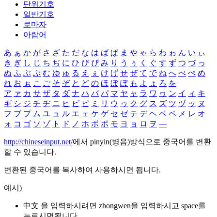
단위기호
일반기호
로마자
아랍어
あ
ぁ
か
が
さ
ざ
た
だ
な
は
ば
ぱ
ま
や
ゃ
ら
わ
ゎ
ん
い
ぃ
き
ぎ
し
じ
ち
ぢ
に
ひ
び
ぴ
み
り
う
ぅ
く
ぐ
す
ず
つ
づ
っ
ぬ
ふ
ぶ
ぷ
む
ゆ
ゅ
る
え
ぇ
け
げ
せ
ぜ
て
で
ね
へ
べ
ぺ
め
れ
お
ぉ
こ
ご
そ
ぞ
と
ど
の
ほ
ぼ
ぽ
も
よ
ょ
ろ
を
ア
ァ
カ
サ
ザ
タ
ダ
ナ
ハ
バ
パ
マ
ヤ
ャ
ラ
ワ
ヮ
ン
イ
ィ
キ
ギ
シ
ジ
チ
ヂ
ニ
ヒ
ビ
ピ
ミ
リ
ウ
ゥ
ク
グ
ス
ズ
ツ
ヅ
ッ
ヌ
フ
ブ
プ
ム
ユ
ュ
ル
エ
ェ
ケ
ゲ
セ
ゼ
テ
デ
ヘ
ベ
ペ
メ
レ
オ
ォ
コ
ゴ
ソ
ゾ
ト
ド
ノ
ホ
ボ
ポ
モ
ヨ
ョ
ロ
ヲ
―
http://chineseinput.net/
에서 pinyin(병음)방식으로 중국어를 변환
할 수 있습니다.
변환된 중국어를 복사하여 사용하시면 됩니다.
예시)
中文 을 입력하시려면
zhongwen
을 입력하시고 space를
누르시면됩니다.