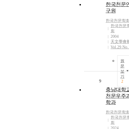
한국천문
구원
한국천문학
한국천문
회
2004
天文學會
Vol.29 No.
원
문
보
기
9
2
충남대학
천문우주
학과
한국천문학
한국천문
회
2024