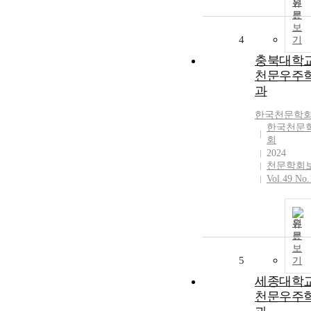
원
문
보
4
기
충북대학
천문우주
과
한국천문학
한국천문
회
2024
천문학회
Vol.49 No.
원
문
보
5
기
세종대학
천문우주