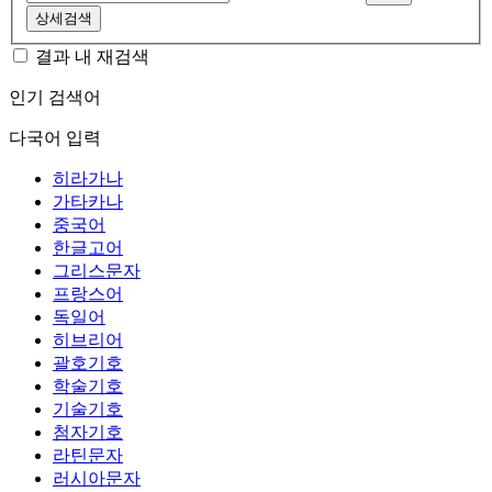
상세검색
결과 내 재검색
인기 검색어
다국어 입력
히라가나
가타카나
중국어
한글고어
그리스문자
프랑스어
독일어
히브리어
괄호기호
학술기호
기술기호
첨자기호
라틴문자
러시아문자