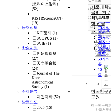
정확도순
(코리아스칼라)
서울대학
(52)
내림차순
정확도
물리․천문
순
10개씩 출력
학부 천문
KISTI(ScienceON)
내림차
인기도
(19)
학 전공
순
조회
등재정보
10개씩
연도순
한국천문학
KCI등재
(1)
출력
제목순
한국천문
SCOPUS
(1)
20개씩
회
저자순
SCIE
(1)
출력
2024
발행기
학술지명
30개씩
천문학회
관순
천문학회보
출력
Vol.49 No.
(27)
50개씩
天文學會報
출력
(24)
100개
원
Journal of The
출력
문
Korean
보
Astronomical
2
기
Society
(1)
한국천문
주제분류
구원
자연과학
(52)
발행연도
한국천문학
2025
(16)
한국천문