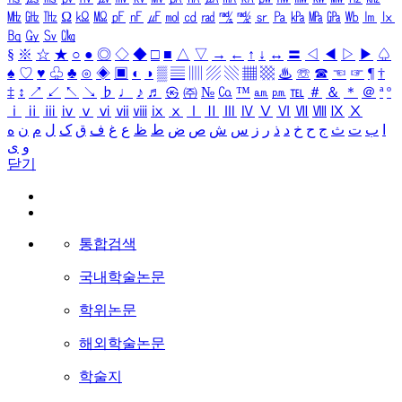
㎒
㎓
㎔
Ω
㏀
㏁
㎊
㎋
㎌
㏖
㏅
㎭
㎮
㎯
㏛
㎩
㎪
㎫
㎬
㏝
㏐
㏓
㏃
㏉
㏜
㏆
§
※
☆
★
○
●
◎
◇
◆
□
■
△
▽
→
←
↑
↓
↔
〓
◁
◀
▷
▶
♤
♠
♡
♥
♧
♣
⊙
◈
▣
◐
◑
▒
▤
▥
▨
▧
▦
▩
♨
☏
☎
☜
☞
¶
†
‡
↕
↗
↙
↖
↘
♭
♩
♪
♬
㉿
㈜
№
㏇
™
㏂
㏘
℡
＃
＆
＊
＠
ª
º
ⅰ
ⅱ
ⅲ
ⅳ
ⅴ
ⅵ
ⅶ
ⅷ
ⅸ
ⅹ
Ⅰ
Ⅱ
Ⅲ
Ⅳ
Ⅴ
Ⅵ
Ⅶ
Ⅷ
Ⅸ
Ⅹ
ا
ب
ت
ث
ج
ح
خ
د
ذ
ر
ز
س
ش
ص
ض
ط
ظ
ع
غ
ف
ق
ک
ل
م
ن
ه
و
ی
닫기
통합검색
국내학술논문
학위논문
해외학술논문
학술지