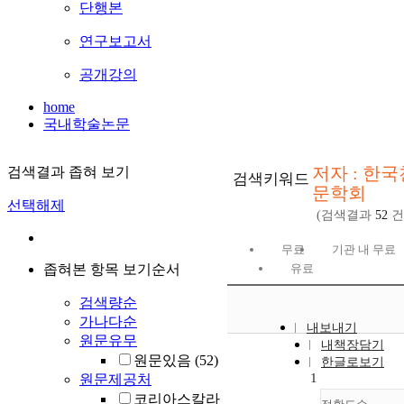
단행본
연구보고서
공개강의
home
국내학술논문
저자 : 한국
검색결과 좁혀 보기
검색키워드
문학회
선택해제
(검색결과
52
건
무료
기관 내 무료
좁혀본 항목 보기순서
유료
검색량순
가나다순
내보내기
원문유무
내책장담기
원문있음
(52)
한글로보기
1
원문제공처
코리아스칼라