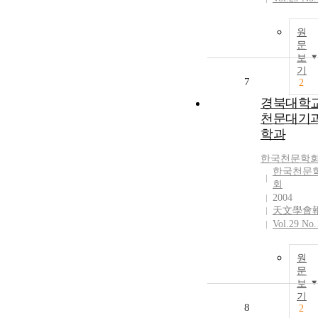
원
문
보
기
7
2
경북대학
천문대기
학과
한국천문학
한국천문
회
2004
天文學會
Vol.29 No.
원
문
보
기
8
2