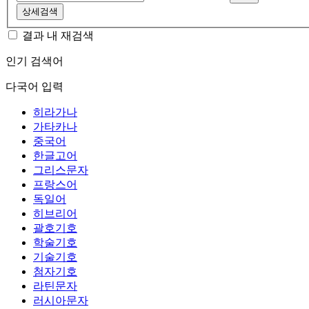
상세검색
결과 내 재검색
인기 검색어
다국어 입력
히라가나
가타카나
중국어
한글고어
그리스문자
프랑스어
독일어
히브리어
괄호기호
학술기호
기술기호
첨자기호
라틴문자
러시아문자