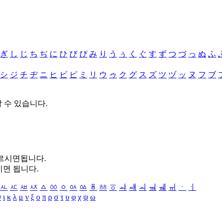
ぎ
し
じ
ち
ぢ
に
ひ
び
ぴ
み
り
う
ぅ
く
ぐ
す
ず
つ
づ
っ
ぬ
ふ
シ
ジ
チ
ヂ
ニ
ヒ
ビ
ピ
ミ
リ
ウ
ゥ
ク
グ
ス
ズ
ツ
ヅ
ッ
ヌ
フ
ブ
할 수 있습니다.
누르시면됩니다.
시면 됩니다.
ㅻ
ㅼ
ㅽ
ㅾ
ㅿ
ㆀ
ㆁ
ㆂ
ㆃ
ㆄ
ㆅ
ㆆ
ㆇ
ㆈ
ㆉ
ㆊ
ㆋ
ㆌ
ㆍ
ㆎ
θ
ι
κ
λ
μ
ν
ξ
ο
π
ρ
σ
τ
υ
φ
χ
ψ
ω