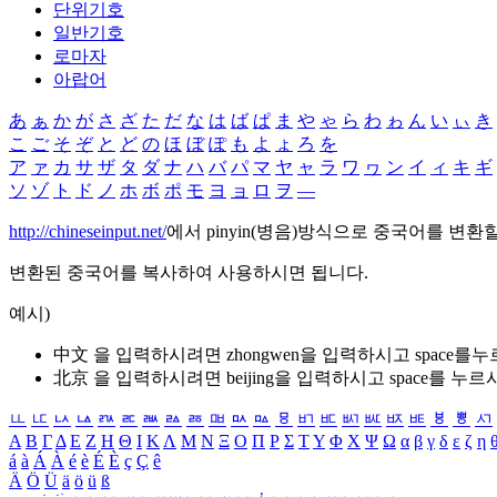
단위기호
일반기호
로마자
아랍어
あ
ぁ
か
が
さ
ざ
た
だ
な
は
ば
ぱ
ま
や
ゃ
ら
わ
ゎ
ん
い
ぃ
き
こ
ご
そ
ぞ
と
ど
の
ほ
ぼ
ぽ
も
よ
ょ
ろ
を
ア
ァ
カ
サ
ザ
タ
ダ
ナ
ハ
バ
パ
マ
ヤ
ャ
ラ
ワ
ヮ
ン
イ
ィ
キ
ギ
ソ
ゾ
ト
ド
ノ
ホ
ボ
ポ
モ
ヨ
ョ
ロ
ヲ
―
http://chineseinput.net/
에서 pinyin(병음)방식으로 중국어를 변환
변환된 중국어를 복사하여 사용하시면 됩니다.
예시)
中文 을 입력하시려면
zhongwen
을 입력하시고 space를
北京 을 입력하시려면
beijing
을 입력하시고 space를 누르
ㅥ
ㅦ
ㅧ
ㅨ
ㅩ
ㅪ
ㅫ
ㅬ
ㅭ
ㅮ
ㅯ
ㅰ
ㅱ
ㅲ
ㅳ
ㅴ
ㅵ
ㅶ
ㅷ
ㅸ
ㅹ
ㅺ
Α
Β
Γ
Δ
Ε
Ζ
Η
Θ
Ι
Κ
Λ
Μ
Ν
Ξ
Ο
Π
Ρ
Σ
Τ
Υ
Φ
Χ
Ψ
Ω
α
β
γ
δ
ε
ζ
η
á
à
Á
À
é
è
É
È
ç
Ç
ê
Ä
Ö
Ü
ä
ö
ü
ß