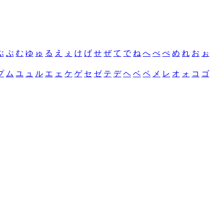
ぶ
ぷ
む
ゆ
ゅ
る
え
ぇ
け
げ
せ
ぜ
て
で
ね
へ
べ
ぺ
め
れ
お
ぉ
プ
ム
ユ
ュ
ル
エ
ェ
ケ
ゲ
セ
ゼ
テ
デ
ヘ
ベ
ペ
メ
レ
オ
ォ
コ
ゴ