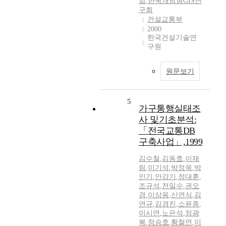
합
,
한국개방형GIS연
구회
건설교통부
2000
한국건설기술연
구원
원문보기
5
가구통행실태조
사 및기초분석:
「전국교통DB
구축사업」,1999
김수철
,
김동효
,
이재
림
,
이기석
,
박정욱
,
박
인기
,
안강기
,
정대훈
,
조규석
,
전일수
,
권오
경
,
이상용
,
신연식
,
김
연규
,
김경진
,
소윤종
,
이시연
,
노은석
,
정광
복
,
정승호
,
황철연
,
이