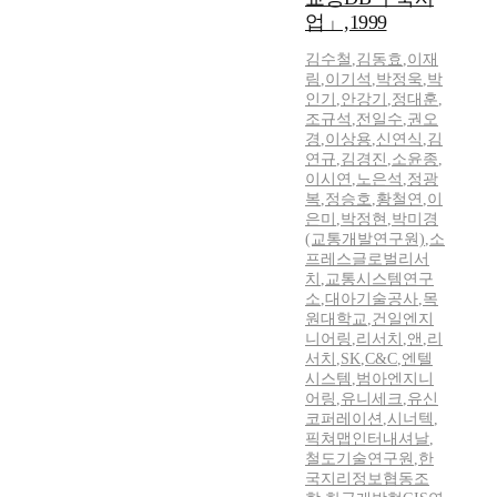
업」,1999
김수철
,
김동효
,
이재
림
,
이기석
,
박정욱
,
박
인기
,
안강기
,
정대훈
,
조규석
,
전일수
,
권오
경
,
이상용
,
신연식
,
김
연규
,
김경진
,
소윤종
,
이시연
,
노은석
,
정광
복
,
정승호
,
황철연
,
이
은미
,
박정현
,
박미경
(교통개발연구원)
,
소
프레스글로벌리서
치
,
교통시스템연구
소
,
대아기술공사
,
목
원대학교
,
건일엔지
니어링
,
리서치
,
앤
,
리
서치
,
SK
,
C&C
,
엔텔
시스템
,
범아엔지니
어링
,
유니세크
,
유신
코퍼레이션
,
시너텍
,
픽쳐맵인터내셔날
,
철도기술연구원
,
한
국지리정보협동조