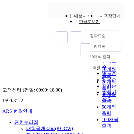
내보내기
내책장담기
한글로보기
정확도순
내림차순
정확도
순
10개씩 출력
내림차순
인기도
순
조회
10개씩
연도순
출력
제목순
20개씩
저자순
출력
고객센터 (평일: 09:00~18:00)
발행기
30개씩
관순
1599-3122
출력
50개씩
ARS 번호안내
출력
100개씩
관련누리집
출력
대학공개강의(KOCW)