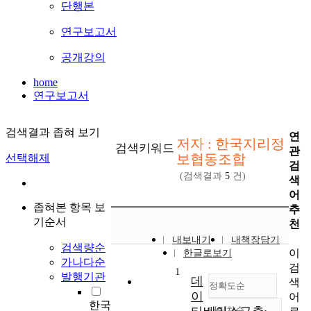
단행본
연구보고서
공개강의
home
연구보고서
검색결과 좁혀 보기
연
저자 : 한국지리정
검색키워드
관
보협동조합
선택해제
검
(검색결과
5
건)
색
어
좁혀본 항목 보
추
기순서
천
내보내기
내책장담기
검색량순
이
한글로보기
가나다순
검
1
발행기관
데
색
정확도순
이
어
한국
내림차순