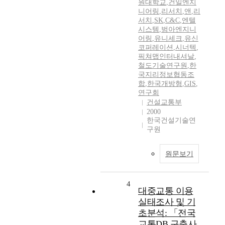
원대학교
,
건일엔지
니어링
,
리서치
,
앤
,
리
서치
,
SK
,
C&C
,
엔텔
시스템
,
범아엔지니
어링
,
유니세크
,
유신
코퍼레이션
,
시너텍
,
픽쳐맵인터내셔날
,
철도기술연구원
,
한
국지리정보협동조
합
,
한국개방형
,
GIS
,
연구회
건설교통부
2000
한국건설기술연
구원
원문보기
4
대중교통 이용
실태조사 및 기
초분석: 「전국
교통DB 구축사