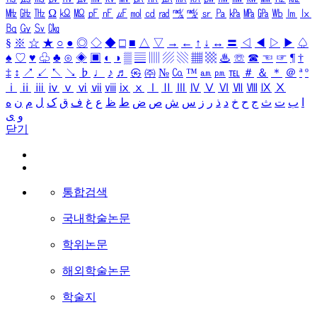
㎒
㎓
㎔
Ω
㏀
㏁
㎊
㎋
㎌
㏖
㏅
㎭
㎮
㎯
㏛
㎩
㎪
㎫
㎬
㏝
㏐
㏓
㏃
㏉
㏜
㏆
§
※
☆
★
○
●
◎
◇
◆
□
■
△
▽
→
←
↑
↓
↔
〓
◁
◀
▷
▶
♤
♠
♡
♥
♧
♣
⊙
◈
▣
◐
◑
▒
▤
▥
▨
▧
▦
▩
♨
☏
☎
☜
☞
¶
†
‡
↕
↗
↙
↖
↘
♭
♩
♪
♬
㉿
㈜
№
㏇
™
㏂
㏘
℡
＃
＆
＊
＠
ª
º
ⅰ
ⅱ
ⅲ
ⅳ
ⅴ
ⅵ
ⅶ
ⅷ
ⅸ
ⅹ
Ⅰ
Ⅱ
Ⅲ
Ⅳ
Ⅴ
Ⅵ
Ⅶ
Ⅷ
Ⅸ
Ⅹ
ا
ب
ت
ث
ج
ح
خ
د
ذ
ر
ز
س
ش
ص
ض
ط
ظ
ع
غ
ف
ق
ک
ل
م
ن
ه
و
ی
닫기
통합검색
국내학술논문
학위논문
해외학술논문
학술지