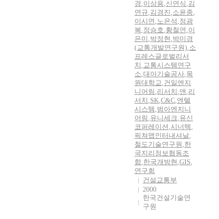
경
,
이상용
,
신연식
,
김
연규
,
김경진
,
소윤종
,
이시연
,
노은석
,
정광
복
,
정승호
,
황철연
,
이
은미
,
박정현
,
박미경
(교통개발연구원)
,
소
프레스글로벌리서
치
,
교통시스템연구
소
,
대아기술공사
,
목
원대학교
,
건일엔지
니어링
,
리서치
,
앤
,
리
서치
,
SK
,
C&C
,
엔텔
시스템
,
범아엔지니
어링
,
유니세크
,
유신
코퍼레이션
,
시너텍
,
픽쳐맵인터내셔날
,
철도기술연구원
,
한
국지리정보협동조
합
,
한국개방현
,
GIS
,
연구회
건설교통부
2000
한국건설기술연
구원