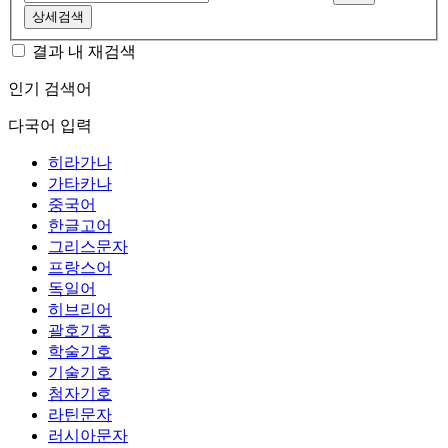
상세검색
결과 내 재검색
인기 검색어
다국어 입력
히라가나
가타카나
중국어
한글고어
그리스문자
프랑스어
독일어
히브리어
괄호기호
학술기호
기술기호
첨자기호
라틴문자
러시아문자