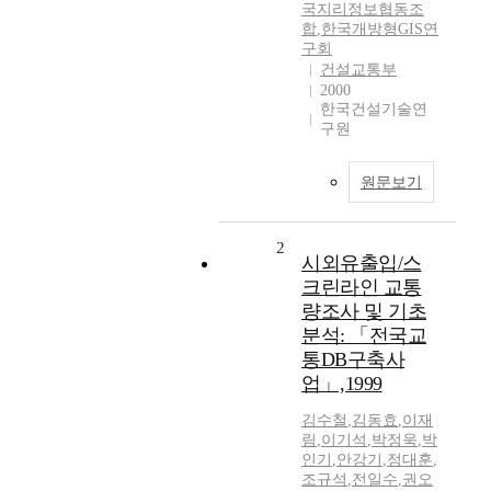
국지리정보협동조
합
,
한국개방형GIS연
구회
건설교통부
2000
한국건설기술연
구원
원문보기
2
시외유출입/스
크린라인 교통
량조사 및 기초
분석: 「전국교
통DB구축사
업」,1999
김수철
,
김동효
,
이재
림
,
이기석
,
박정욱
,
박
인기
,
안강기
,
정대훈
,
조규석
,
전일수
,
권오