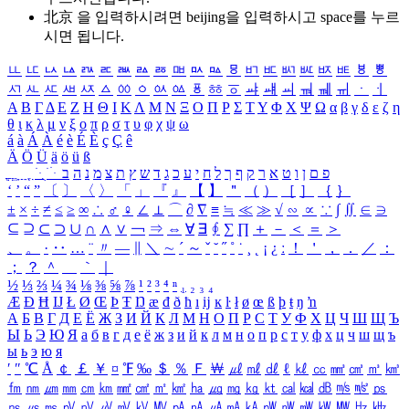
北京 을 입력하시려면
beijing
을 입력하시고 space를 누르
시면 됩니다.
ㅥ
ㅦ
ㅧ
ㅨ
ㅩ
ㅪ
ㅫ
ㅬ
ㅭ
ㅮ
ㅯ
ㅰ
ㅱ
ㅲ
ㅳ
ㅴ
ㅵ
ㅶ
ㅷ
ㅸ
ㅹ
ㅺ
ㅻ
ㅼ
ㅽ
ㅾ
ㅿ
ㆀ
ㆁ
ㆂ
ㆃ
ㆄ
ㆅ
ㆆ
ㆇ
ㆈ
ㆉ
ㆊ
ㆋ
ㆌ
ㆍ
ㆎ
Α
Β
Γ
Δ
Ε
Ζ
Η
Θ
Ι
Κ
Λ
Μ
Ν
Ξ
Ο
Π
Ρ
Σ
Τ
Υ
Φ
Χ
Ψ
Ω
α
β
γ
δ
ε
ζ
η
θ
ι
κ
λ
μ
ν
ξ
ο
π
ρ
σ
τ
υ
φ
χ
ψ
ω
á
à
Á
À
é
è
É
È
ç
Ç
ê
Ä
Ö
Ü
ä
ö
ü
ß
ְ
ֳ
ֲ
ֱ
ָ
ַ
ֵ
ֶ
ִ
ֹ
ּ
ֻ
ׂ
ׁ
ּ
ב
ה
נ
מ
צ
ת
ץ
ש
ד
ג
כ
ע
י
ח
ל
ך
ף
ק
ר
א
ט
ו
ן
ם
פ
‘
’
“
”
〔
〕
〈
〉
「
」
『
』
【
】
＂
（
）
［
］
｛
｝
±
×
÷
≠
≤
≥
∞
∴
♂
♀
∠
⊥
⌒
∂
∇
≡
≒
≪
≫
√
∽
∝
∵
∫
∬
∈
∋
⊆
⊇
⊂
⊃
∪
∩
∧
∨
￢
⇒
⇔
∀
∃
∮
∑
∏
＋
－
＜
＝
＞
、
。
·
‥
…
¨
〃
―
∥
＼
∼
´
～
ˇ
˘
˝
˚
˙
¸
˛
¡
¿
ː
！
＇
，
．
／
：
；
？
＾
＿
｀
｜
½
⅓
⅔
¼
¾
⅛
⅜
⅝
⅞
¹
²
³
⁴
ⁿ
₁
₂
₃
₄
Æ
Ð
Ħ
Ĳ
Ł
Ø
Œ
Þ
Ŧ
Ŋ
æ
đ
ð
ħ
ı
ĳ
ĸ
ŀ
ł
ø
œ
ß
þ
ŧ
ŋ
ŉ
А
Б
В
Г
Д
Е
Ё
Ж
З
И
Й
К
Л
М
Н
О
П
Р
С
Т
У
Ф
Х
Ц
Ч
Ш
Щ
Ъ
Ы
Ь
Э
Ю
Я
а
б
в
г
д
е
ё
ж
з
и
й
к
л
м
н
о
п
р
с
т
у
ф
х
ц
ч
ш
щ
ъ
ы
ь
э
ю
я
′
″
℃
Å
￠
￡
￥
¤
℉
‰
＄
％
Ｆ
￦
㎕
㎖
㎗
ℓ
㎘
㏄
㎣
㎤
㎥
㎦
㎙
㎚
㎛
㎜
㎝
㎞
㎟
㎠
㎡
㎢
㏊
㎍
㎎
㎏
㏏
㎈
㎉
㏈
㎧
㎨
㎰
㎱
㎲
㎳
㎴
㎵
㎶
㎷
㎸
㎹
㎀
㎁
㎂
㎃
㎄
㎺
㎻
㎽
㎾
㎿
㎐
㎑