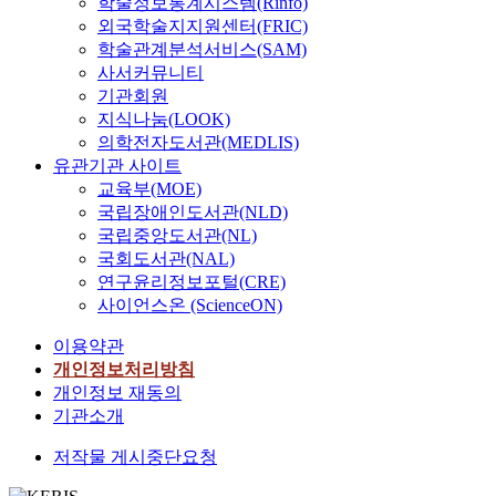
학술정보통계시스템(Rinfo)
외국학술지지원센터(FRIC)
학술관계분석서비스(SAM)
사서커뮤니티
기관회원
지식나눔(LOOK)
의학전자도서관(MEDLIS)
유관기관 사이트
교육부(MOE)
국립장애인도서관(NLD)
국립중앙도서관(NL)
국회도서관(NAL)
연구윤리정보포털(CRE)
사이언스온 (ScienceON)
이용약관
개인정보처리방침
개인정보 재동의
기관소개
저작물 게시중단요청