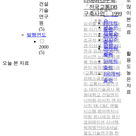
타베이스구축;
로
정확도
건설
많
「전국교통DB
순
기술
10개씩 출력
내림차순
이
구축사업」,1999
인기도
연구
본
순
조회
원
10개씩
김수철
,
김동효
,
이재
자
연도순
(5)
출력
림
,
이기석
,
박정욱
,
박
료
제목순
발행연도
인기
,
안강기
,
정대훈
,
20개씩
저자순
조규석
,
전일수
,
권오
출력
경
,
이상용
,
신연식
,
김
발행기
2000
30개씩
연규
,
김경진
,
소윤종
,
(5)
관순
활
출력
이시연
,
노은석
,
정광
용
50개씩
복
,
정승호
,
황철연
,
이
오늘 본 자료
도
출력
은미
,
박정현
,
박미경
높
(교통개발연구원)
,
소
100개씩
프레스글로벌리서
은
출력
치
,
교통시스템연구
자
소
,
대아기술공사
,
목
료
원대학교
,
건일엔지
니어링
,
리서치
,
앤
,
리
서치
,
SK
,
C&C
,
엔텔
시스템
,
범아엔지니
어링
,
유니세크
,
유신
코퍼레이션
,
시너텍
,
픽쳐맵인터내셔날
,
철도기술연구원
,
한