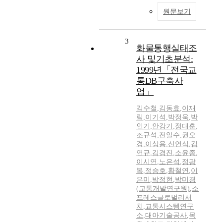
원문보기
3
화물통행실태조
사 및기초분석:
1999년「전국교
통DB구축사
업」
김수철
,
김동효
,
이재
림
,
이기석
,
박정욱
,
박
인기
,
안강기
,
정대훈
,
조규석
,
전일수
,
권오
경
,
이상용
,
신연식
,
김
연규
,
김경진
,
소윤종
,
이시연
,
노은석
,
정광
복
,
정승호
,
황철연
,
이
은미
,
박정현
,
박미경
(교통개발연구원)
,
소
프레스글로벌리서
치
,
교통시스템연구
소
,
대아기술공사
,
목