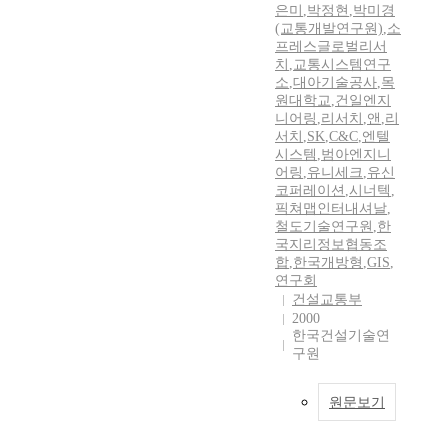
은미
,
박정현
,
박미경
(교통개발연구원)
,
소
프레스글로벌리서
치
,
교통시스템연구
소
,
대아기술공사
,
목
원대학교
,
건일엔지
니어링
,
리서치
,
앤
,
리
서치
,
SK
,
C&C
,
엔텔
시스템
,
범아엔지니
어링
,
유니세크
,
유신
코퍼레이션
,
시너텍
,
픽쳐맵인터내셔날
,
철도기술연구원
,
한
국지리정보협동조
합
,
한국개방형
,
GIS
,
연구회
건설교통부
2000
한국건설기술연
구원
원문보기