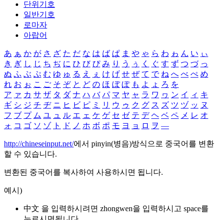
단위기호
일반기호
로마자
아랍어
あ
ぁ
か
が
さ
ざ
た
だ
な
は
ば
ぱ
ま
や
ゃ
ら
わ
ゎ
ん
い
ぃ
き
ぎ
し
じ
ち
ぢ
に
ひ
び
ぴ
み
り
う
ぅ
く
ぐ
す
ず
つ
づ
っ
ぬ
ふ
ぶ
ぷ
む
ゆ
ゅ
る
え
ぇ
け
げ
せ
ぜ
て
で
ね
へ
べ
ぺ
め
れ
お
ぉ
こ
ご
そ
ぞ
と
ど
の
ほ
ぼ
ぽ
も
よ
ょ
ろ
を
ア
ァ
カ
サ
ザ
タ
ダ
ナ
ハ
バ
パ
マ
ヤ
ャ
ラ
ワ
ヮ
ン
イ
ィ
キ
ギ
シ
ジ
チ
ヂ
ニ
ヒ
ビ
ピ
ミ
リ
ウ
ゥ
ク
グ
ス
ズ
ツ
ヅ
ッ
ヌ
フ
ブ
プ
ム
ユ
ュ
ル
エ
ェ
ケ
ゲ
セ
ゼ
テ
デ
ヘ
ベ
ペ
メ
レ
オ
ォ
コ
ゴ
ソ
ゾ
ト
ド
ノ
ホ
ボ
ポ
モ
ヨ
ョ
ロ
ヲ
―
http://chineseinput.net/
에서 pinyin(병음)방식으로 중국어를 변환
할 수 있습니다.
변환된 중국어를 복사하여 사용하시면 됩니다.
예시)
中文 을 입력하시려면
zhongwen
을 입력하시고 space를
누르시면됩니다.