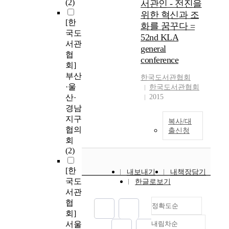
(2)
서관인 - 전진을
위한 혁신과 조
[한
화를 꿈꾸다 =
국도
52nd KLA
서관
general
협
conference
회]
부산
한국
도서관
협회
·울
한국도서관협회
산·
2015
경남
지구
복사/대
협의
출신청
회
(2)
[한
내보내기
내책장담기
국도
한글로보기
서관
협
정확도순
회]
서울
내림차순
정확도