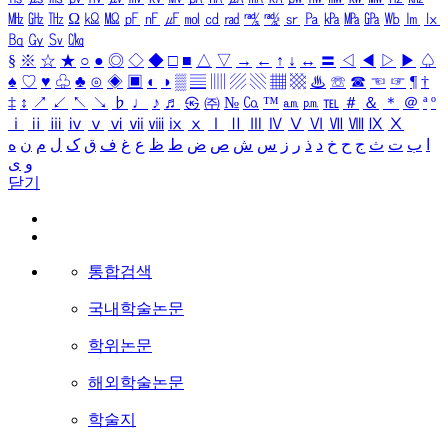
㎒
㎓
㎔
Ω
㏀
㏁
㎊
㎋
㎌
㏖
㏅
㎭
㎮
㎯
㏛
㎩
㎪
㎫
㎬
㏝
㏐
㏓
㏃
㏉
㏜
㏆
§
※
☆
★
○
●
◎
◇
◆
□
■
△
▽
→
←
↑
↓
↔
〓
◁
◀
▷
▶
♤
♠
♡
♥
♧
♣
⊙
◈
▣
◐
◑
▒
▤
▥
▨
▧
▦
▩
♨
☏
☎
☜
☞
¶
†
‡
↕
↗
↙
↖
↘
♭
♩
♪
♬
㉿
㈜
№
㏇
™
㏂
㏘
℡
＃
＆
＊
＠
ª
º
ⅰ
ⅱ
ⅲ
ⅳ
ⅴ
ⅵ
ⅶ
ⅷ
ⅸ
ⅹ
Ⅰ
Ⅱ
Ⅲ
Ⅳ
Ⅴ
Ⅵ
Ⅶ
Ⅷ
Ⅸ
Ⅹ
ا
ب
ت
ث
ج
ح
خ
د
ذ
ر
ز
س
ش
ص
ض
ط
ظ
ع
غ
ف
ق
ک
ل
م
ن
ه
و
ی
닫기
통합검색
국내학술논문
학위논문
해외학술논문
학술지