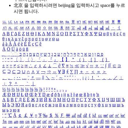
北京 을 입력하시려면
beijing
을 입력하시고 space를 누르
시면 됩니다.
ㅥ
ㅦ
ㅧ
ㅨ
ㅩ
ㅪ
ㅫ
ㅬ
ㅭ
ㅮ
ㅯ
ㅰ
ㅱ
ㅲ
ㅳ
ㅴ
ㅵ
ㅶ
ㅷ
ㅸ
ㅹ
ㅺ
ㅻ
ㅼ
ㅽ
ㅾ
ㅿ
ㆀ
ㆁ
ㆂ
ㆃ
ㆄ
ㆅ
ㆆ
ㆇ
ㆈ
ㆉ
ㆊ
ㆋ
ㆌ
ㆍ
ㆎ
Α
Β
Γ
Δ
Ε
Ζ
Η
Θ
Ι
Κ
Λ
Μ
Ν
Ξ
Ο
Π
Ρ
Σ
Τ
Υ
Φ
Χ
Ψ
Ω
α
β
γ
δ
ε
ζ
η
θ
ι
κ
λ
μ
ν
ξ
ο
π
ρ
σ
τ
υ
φ
χ
ψ
ω
á
à
Á
À
é
è
É
È
ç
Ç
ê
Ä
Ö
Ü
ä
ö
ü
ß
ְ
ֳ
ֲ
ֱ
ָ
ַ
ֵ
ֶ
ִ
ֹ
ּ
ֻ
ׂ
ׁ
ּ
ב
ה
נ
מ
צ
ת
ץ
ש
ד
ג
כ
ע
י
ח
ל
ך
ף
ק
ר
א
ט
ו
ן
ם
פ
‘
’
“
”
〔
〕
〈
〉
「
」
『
』
【
】
＂
（
）
［
］
｛
｝
±
×
÷
≠
≤
≥
∞
∴
♂
♀
∠
⊥
⌒
∂
∇
≡
≒
≪
≫
√
∽
∝
∵
∫
∬
∈
∋
⊆
⊇
⊂
⊃
∪
∩
∧
∨
￢
⇒
⇔
∀
∃
∮
∑
∏
＋
－
＜
＝
＞
、
。
·
‥
…
¨
〃
―
∥
＼
∼
´
～
ˇ
˘
˝
˚
˙
¸
˛
¡
¿
ː
！
＇
，
．
／
：
；
？
＾
＿
｀
｜
½
⅓
⅔
¼
¾
⅛
⅜
⅝
⅞
¹
²
³
⁴
ⁿ
₁
₂
₃
₄
Æ
Ð
Ħ
Ĳ
Ł
Ø
Œ
Þ
Ŧ
Ŋ
æ
đ
ð
ħ
ı
ĳ
ĸ
ŀ
ł
ø
œ
ß
þ
ŧ
ŋ
ŉ
А
Б
В
Г
Д
Е
Ё
Ж
З
И
Й
К
Л
М
Н
О
П
Р
С
Т
У
Ф
Х
Ц
Ч
Ш
Щ
Ъ
Ы
Ь
Э
Ю
Я
а
б
в
г
д
е
ё
ж
з
и
й
к
л
м
н
о
п
р
с
т
у
ф
х
ц
ч
ш
щ
ъ
ы
ь
э
ю
я
′
″
℃
Å
￠
￡
￥
¤
℉
‰
＄
％
Ｆ
￦
㎕
㎖
㎗
ℓ
㎘
㏄
㎣
㎤
㎥
㎦
㎙
㎚
㎛
㎜
㎝
㎞
㎟
㎠
㎡
㎢
㏊
㎍
㎎
㎏
㏏
㎈
㎉
㏈
㎧
㎨
㎰
㎱
㎲
㎳
㎴
㎵
㎶
㎷
㎸
㎹
㎀
㎁
㎂
㎃
㎄
㎺
㎻
㎽
㎾
㎿
㎐
㎑