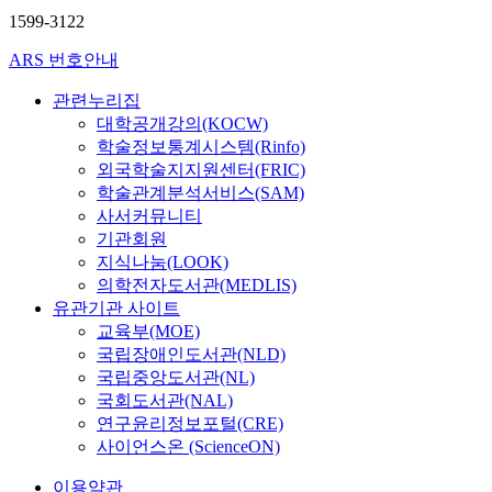
1599-3122
ARS 번호안내
관련누리집
대학공개강의(KOCW)
학술정보통계시스템(Rinfo)
외국학술지지원센터(FRIC)
학술관계분석서비스(SAM)
사서커뮤니티
기관회원
지식나눔(LOOK)
의학전자도서관(MEDLIS)
유관기관 사이트
교육부(MOE)
국립장애인도서관(NLD)
국립중앙도서관(NL)
국회도서관(NAL)
연구윤리정보포털(CRE)
사이언스온 (ScienceON)
이용약관