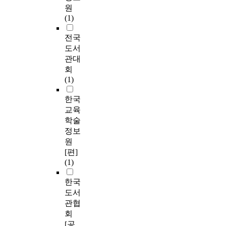
원
(1)
전국
도서
관대
회
(1)
한국
교육
학술
정보
원
[편]
(1)
한국
도서
관협
회
[공