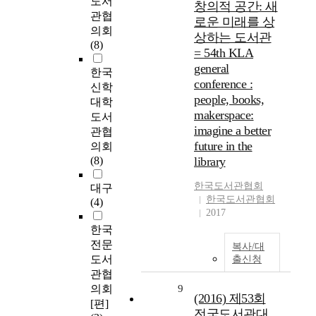
도서
창의적 공간: 새
관협
로운 미래를 상
의회
상하는 도서관
(8)
= 54th KLA
general
한국
conference :
신학
people, books,
대학
makerspace:
도서
imagine a better
관협
future in the
의회
(8)
library
한국
도서관
협회
대구
한국도서관협회
(4)
2017
한국
전문
복사/대
도서
출신청
관협
의회
9
(2016) 제53회
[편]
전국도서관대