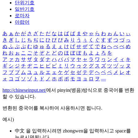
단위기호
일반기호
로마자
아랍어
あ
ぁ
か
が
さ
ざ
た
だ
な
は
ば
ぱ
ま
や
ゃ
ら
わ
ゎ
ん
い
ぃ
き
ぎ
し
じ
ち
ぢ
に
ひ
び
ぴ
み
り
う
ぅ
く
ぐ
す
ず
つ
づ
っ
ぬ
ふ
ぶ
ぷ
む
ゆ
ゅ
る
え
ぇ
け
げ
せ
ぜ
て
で
ね
へ
べ
ぺ
め
れ
お
ぉ
こ
ご
そ
ぞ
と
ど
の
ほ
ぼ
ぽ
も
よ
ょ
ろ
を
ア
ァ
カ
サ
ザ
タ
ダ
ナ
ハ
バ
パ
マ
ヤ
ャ
ラ
ワ
ヮ
ン
イ
ィ
キ
ギ
シ
ジ
チ
ヂ
ニ
ヒ
ビ
ピ
ミ
リ
ウ
ゥ
ク
グ
ス
ズ
ツ
ヅ
ッ
ヌ
フ
ブ
プ
ム
ユ
ュ
ル
エ
ェ
ケ
ゲ
セ
ゼ
テ
デ
ヘ
ベ
ペ
メ
レ
オ
ォ
コ
ゴ
ソ
ゾ
ト
ド
ノ
ホ
ボ
ポ
モ
ヨ
ョ
ロ
ヲ
―
http://chineseinput.net/
에서 pinyin(병음)방식으로 중국어를 변환
할 수 있습니다.
변환된 중국어를 복사하여 사용하시면 됩니다.
예시)
中文 을 입력하시려면
zhongwen
을 입력하시고 space를
누르시면됩니다.