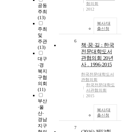
협의회
공동
2012
주최
(13)
복사/대
주최
출신청
및
6
주관
책·꿈·길 : 한국
(13)
전문대학도서
관협의회 20년
대구
사 . 1996-2015
·경
북지
한국전문
대학
도서
구협
관협의회
의회
한국전문대학도
(11)
서관협의회
2015
부산
·울
복사/대
산·
출신청
경남
지구
7
(2016) 제53회
협의