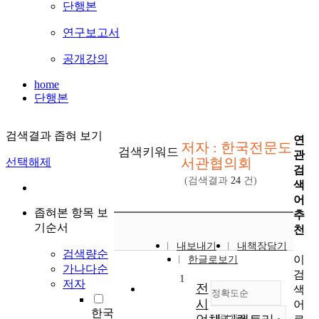
단행본
연구보고서
공개강의
home
단행본
검색결과 좁혀 보기
연
저자 : 한국전문도
검색키워드
관
서관협의회
선택해제
검
(검색결과
24
건)
색
어
좁혀본 항목 보
추
기순서
천
내보내기
내책장담기
검색량순
이
한글로보기
가나다순
검
1
저자
전
색
정확도순
시
어
한국
내림차순