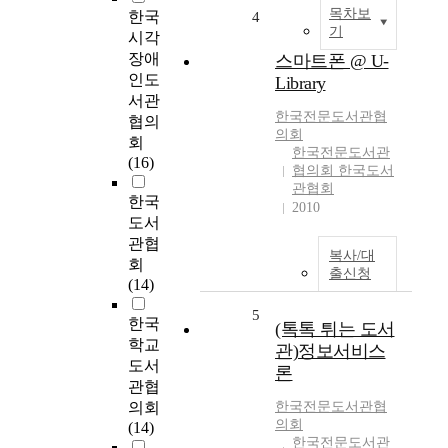
목차보
한국
4
기
시각
장애
스마트폰 @ U-
인도
Library
서관
한국전문도서관협
협의
의회
회
한국전문도서관
(16)
협의회 한국도서
관협회
한국
2010
도서
관협
복사/대
회
출신청
(14)
5
한국
(톡톡 튀는 도서
학교
관)정보서비스
도서
론
관협
의회
한국전문도서관협
의회
(14)
한국전문도서관