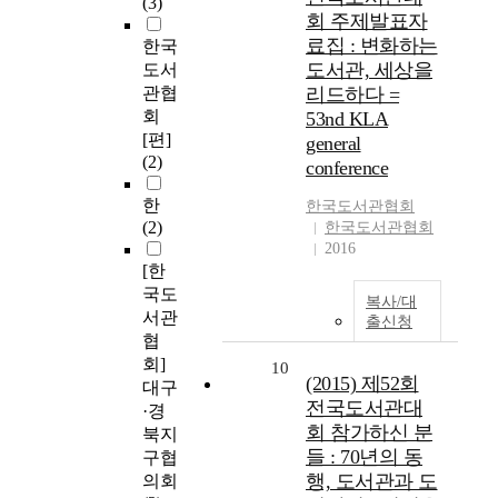
(3)
회 주제발표자
료집 : 변화하는
한국
도서관, 세상을
도서
관협
리드하다 =
회
53nd KLA
[편]
general
(2)
conference
한
한국
도서관
협회
(2)
한국도서관협회
2016
[한
국도
복사/대
서관
출신청
협
회]
10
(2015) 제52회
대구
전국도서관대
·경
회 참가하신 분
북지
들 : 70년의 동
구협
행, 도서관과 도
의회