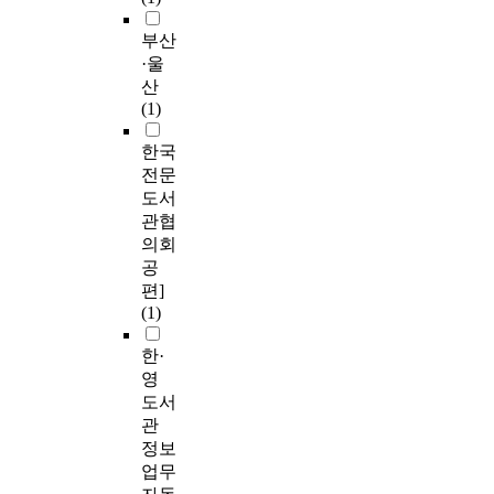
부산
·울
산
(1)
한국
전문
도서
관협
의회
공
편]
(1)
한·
영
도서
관
정보
업무