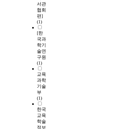
서관
협회
편]
(1)
[한
국과
학기
술연
구원
(1)
교육
과학
기술
부
(1)
한국
교육
학술
정보