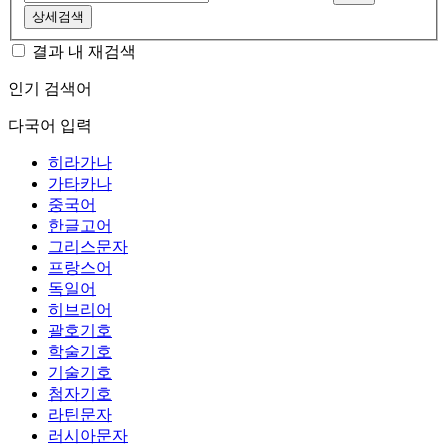
상세검색
결과 내 재검색
인기 검색어
다국어 입력
히라가나
가타카나
중국어
한글고어
그리스문자
프랑스어
독일어
히브리어
괄호기호
학술기호
기술기호
첨자기호
라틴문자
러시아문자