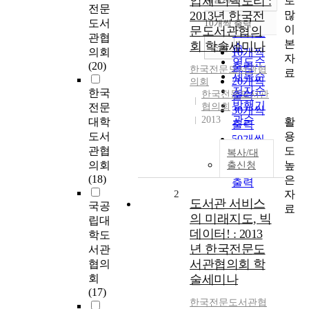
업체 디렉토리 :
로
정확도
전문
많
2013년 한국전
순
도서
10개씩 출력
내림차순
이
문도서관협의
인기도
관협
본
회 학술세미나
순
조회
의회
10개씩
자
연도순
(20)
출력
한국전문도서관협
료
제목순
20개씩
의회
저자순
한국
한국전문도서관
출력
발행기
전문
협의회
30개씩
관순
2013
활
대학
출력
용
도서
50개씩
도
관협
복사/대
출력
높
의회
출신청
100개씩
(18)
은
출력
자
2
도서관 서비스
국공
료
의 미래지도, 빅
립대
데이터! : 2013
학도
년 한국전문도
서관
서관협의회 학
협의
회
술세미나
(17)
한국전문도서관협