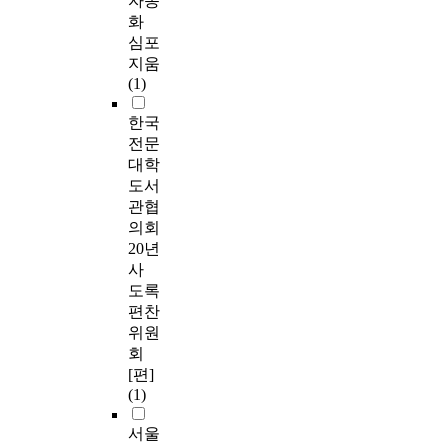
자동
화
심포
지움
(1)
한국
전문
대학
도서
관협
의회
20년
사
도록
편찬
위원
회
[편]
(1)
서울