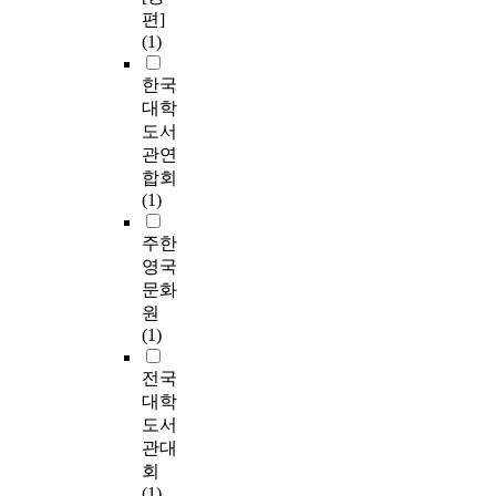
편]
(1)
한국
대학
도서
관연
합회
(1)
주한
영국
문화
원
(1)
전국
대학
도서
관대
회
(1)