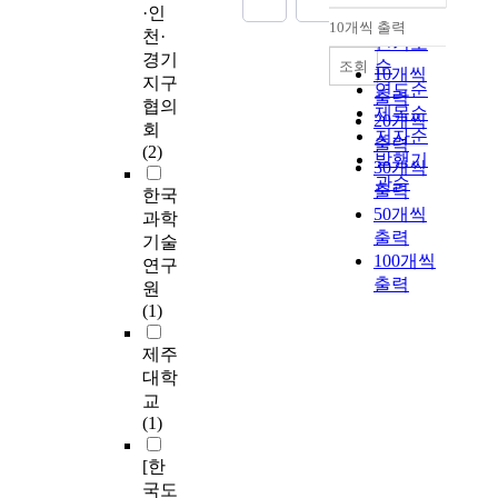
·인
순
10개씩 출력
내림차순
천·
인기도
경기
순
조회
10개씩
지구
연도순
출력
협의
제목순
20개씩
회
저자순
출력
(2)
발행기
30개씩
관순
출력
한국
50개씩
과학
출력
기술
100개씩
연구
출력
원
(1)
제주
대학
교
(1)
[한
국도