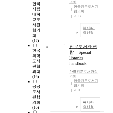
의회
한국
한국전문도서관
사립
협의회
대학
2013
교도
서관
복사/대
협의
출신청
회
(17)
3
전문도서관 편
한국
람 = Special
의학
libraries
도서
handbook
관협
의회
한국전문도서관협
(16)
의회
한국전문도서관
협의회
공공
2011
도서
관협
의회
복사/대
출신청
(16)