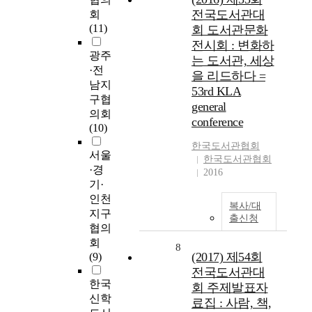
전국도서관대
회
(11)
회 도서관문화
전시회 : 변화하
광주
는 도서관, 세상
·전
을 리드하다 =
남지
53rd KLA
구협
general
의회
conference
(10)
한국
도서관
협회
서울
한국도서관협회
·경
2016
기·
인천
복사/대
지구
출신청
협의
회
8
(2017) 제54회
(9)
전국도서관대
한국
회 주제발표자
신학
료집 : 사람, 책,