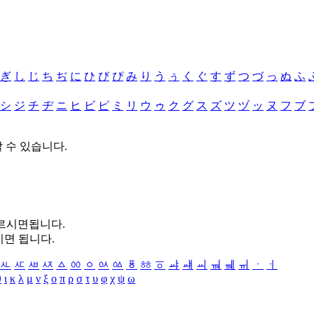
ぎ
し
じ
ち
ぢ
に
ひ
び
ぴ
み
り
う
ぅ
く
ぐ
す
ず
つ
づ
っ
ぬ
ふ
シ
ジ
チ
ヂ
ニ
ヒ
ビ
ピ
ミ
リ
ウ
ゥ
ク
グ
ス
ズ
ツ
ヅ
ッ
ヌ
フ
ブ
할 수 있습니다.
누르시면됩니다.
시면 됩니다.
ㅻ
ㅼ
ㅽ
ㅾ
ㅿ
ㆀ
ㆁ
ㆂ
ㆃ
ㆄ
ㆅ
ㆆ
ㆇ
ㆈ
ㆉ
ㆊ
ㆋ
ㆌ
ㆍ
ㆎ
θ
ι
κ
λ
μ
ν
ξ
ο
π
ρ
σ
τ
υ
φ
χ
ψ
ω