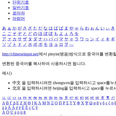
단위기호
일반기호
로마자
아랍어
あ
ぁ
か
が
さ
ざ
た
だ
な
は
ば
ぱ
ま
や
ゃ
ら
わ
ゎ
ん
い
ぃ
き
こ
ご
そ
ぞ
と
ど
の
ほ
ぼ
ぽ
も
よ
ょ
ろ
を
ア
ァ
カ
サ
ザ
タ
ダ
ナ
ハ
バ
パ
マ
ヤ
ャ
ラ
ワ
ヮ
ン
イ
ィ
キ
ギ
ソ
ゾ
ト
ド
ノ
ホ
ボ
ポ
モ
ヨ
ョ
ロ
ヲ
―
http://chineseinput.net/
에서 pinyin(병음)방식으로 중국어를 변환
변환된 중국어를 복사하여 사용하시면 됩니다.
예시)
中文 을 입력하시려면
zhongwen
을 입력하시고 space를
北京 을 입력하시려면
beijing
을 입력하시고 space를 누르
ㅥ
ㅦ
ㅧ
ㅨ
ㅩ
ㅪ
ㅫ
ㅬ
ㅭ
ㅮ
ㅯ
ㅰ
ㅱ
ㅲ
ㅳ
ㅴ
ㅵ
ㅶ
ㅷ
ㅸ
ㅹ
ㅺ
Α
Β
Γ
Δ
Ε
Ζ
Η
Θ
Ι
Κ
Λ
Μ
Ν
Ξ
Ο
Π
Ρ
Σ
Τ
Υ
Φ
Χ
Ψ
Ω
α
β
γ
δ
ε
ζ
η
á
à
Á
À
é
è
É
È
ç
Ç
ê
Ä
Ö
Ü
ä
ö
ü
ß