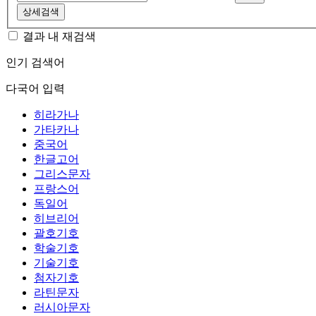
상세검색
결과 내 재검색
인기 검색어
다국어 입력
히라가나
가타카나
중국어
한글고어
그리스문자
프랑스어
독일어
히브리어
괄호기호
학술기호
기술기호
첨자기호
라틴문자
러시아문자