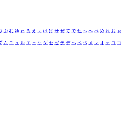
ぶ
ぷ
む
ゆ
ゅ
る
え
ぇ
け
げ
せ
ぜ
て
で
ね
へ
べ
ぺ
め
れ
お
ぉ
プ
ム
ユ
ュ
ル
エ
ェ
ケ
ゲ
セ
ゼ
テ
デ
ヘ
ベ
ペ
メ
レ
オ
ォ
コ
ゴ