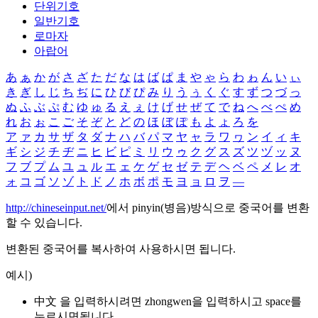
단위기호
일반기호
로마자
아랍어
あ
ぁ
か
が
さ
ざ
た
だ
な
は
ば
ぱ
ま
や
ゃ
ら
わ
ゎ
ん
い
ぃ
き
ぎ
し
じ
ち
ぢ
に
ひ
び
ぴ
み
り
う
ぅ
く
ぐ
す
ず
つ
づ
っ
ぬ
ふ
ぶ
ぷ
む
ゆ
ゅ
る
え
ぇ
け
げ
せ
ぜ
て
で
ね
へ
べ
ぺ
め
れ
お
ぉ
こ
ご
そ
ぞ
と
ど
の
ほ
ぼ
ぽ
も
よ
ょ
ろ
を
ア
ァ
カ
サ
ザ
タ
ダ
ナ
ハ
バ
パ
マ
ヤ
ャ
ラ
ワ
ヮ
ン
イ
ィ
キ
ギ
シ
ジ
チ
ヂ
ニ
ヒ
ビ
ピ
ミ
リ
ウ
ゥ
ク
グ
ス
ズ
ツ
ヅ
ッ
ヌ
フ
ブ
プ
ム
ユ
ュ
ル
エ
ェ
ケ
ゲ
セ
ゼ
テ
デ
ヘ
ベ
ペ
メ
レ
オ
ォ
コ
ゴ
ソ
ゾ
ト
ド
ノ
ホ
ボ
ポ
モ
ヨ
ョ
ロ
ヲ
―
http://chineseinput.net/
에서 pinyin(병음)방식으로 중국어를 변환
할 수 있습니다.
변환된 중국어를 복사하여 사용하시면 됩니다.
예시)
中文 을 입력하시려면
zhongwen
을 입력하시고 space를
누르시면됩니다.