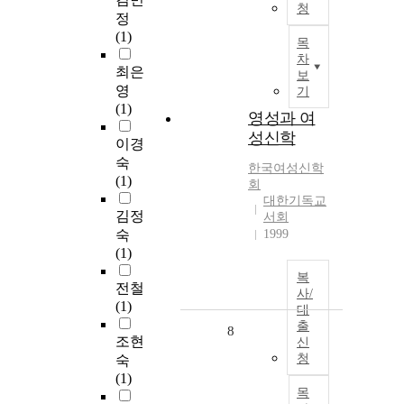
청
정
(1)
목
차
최은
보
영
기
(1)
영성과 여
성신학
이경
숙
한국여성신학
(1)
회
대한기독교
김정
서회
숙
1999
(1)
복
전철
사/
(1)
대
출
8
조현
신
청
숙
(1)
목