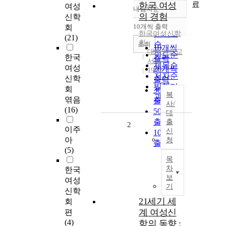
료
한국 여성
여성
내림차순
정확도
의 경험
신학
순
10개씩 출력
회
내림차순
인기도
한국여성신학
(21)
회
순
조회
10개씩
대한기독교
연도순
한국
출력
서회
제목순
여성
20개씩
1994
저자순
신학
출력
발행기
회
30개씩
복
관순
엮음
출력
사/
(16)
50개씩
대
출력
출
2
이주
신
100개씩
아
청
출력
(5)
목
차
한국
보
여성
기
신학
21세기 세
회
계 여성신
편
(4)
학의 동향 :