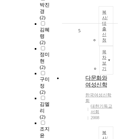
박진
경
복
(2)
사/
대
출
김혜
5
신
령
청
(2)
목
정미
차
현
보
(2)
기
다문화와
구미
여성신학
정
(2)
한국여성신학
회
김엘
대한기독교
리
서회
(2)
2008
조지
복
윤
사/