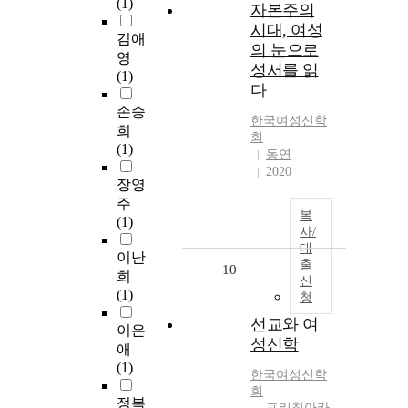
(1)
자본주의
시대, 여성
김애
의 눈으로
영
성서를 읽
(1)
다
손승
한국여성신학
희
회
(1)
동연
2020
장영
주
복
(1)
사/
대
이난
출
10
희
신
(1)
청
선교와 여
이은
성신학
애
(1)
한국여성신학
회
정복
프리칭아카