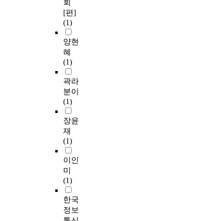
회
[편]
(1)
양현
혜
(1)
곽라
분이
(1)
장윤
재
(1)
이인
미
(1)
한국
정보
통신