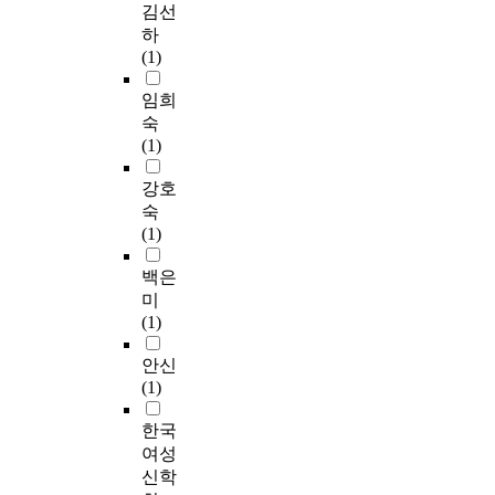
김선
하
(1)
임희
숙
(1)
강호
숙
(1)
백은
미
(1)
안신
(1)
한국
여성
신학