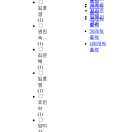
출력
제목순
20개씩
김호
저자순
출력
경
발행기
30개씩
(1)
관순
출력
50개씩
권진
출력
숙
(1)
100개씩
출력
김은
혜
(1)
임효
명
(1)
조민
아
(1)
양미
강