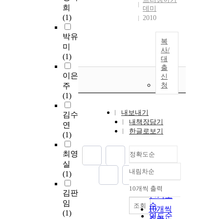
희
데미
(1)
2010
박유
복
미
사/
(1)
대
출
이은
신
주
청
(1)
내보내기
김수
내책장담기
연
한글로보기
(1)
최영
정확도순
실
내림차순
(1)
정확도
순
10개씩 출력
내림차순
김판
인기도
임
순
조회
10개씩
(1)
연도순