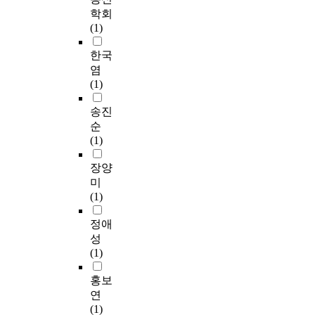
학회
(1)
한국
염
(1)
송진
순
(1)
장양
미
(1)
정애
성
(1)
홍보
연
(1)