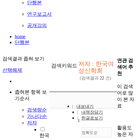
단행본
연구보고서
공개강의
home
단행본
검색결과 좁혀 보기
연관 검
저자 : 한국여
검색키워드
색어 추
성신학회
선택해제
천
(검색결과
22
건)
이 검색
좁혀본 항목 보
어로 많
기순서
이 본 자
료
내보내기
검색량순
내책장담기
가나다순
한글로보기
1
저자
활용도
정확도순
높은 자
한국