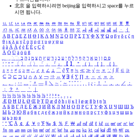
北京 을 입력하시려면
beijing
을 입력하시고 space를 누르
시면 됩니다.
ㅥ
ㅦ
ㅧ
ㅨ
ㅩ
ㅪ
ㅫ
ㅬ
ㅭ
ㅮ
ㅯ
ㅰ
ㅱ
ㅲ
ㅳ
ㅴ
ㅵ
ㅶ
ㅷ
ㅸ
ㅹ
ㅺ
ㅻ
ㅼ
ㅽ
ㅾ
ㅿ
ㆀ
ㆁ
ㆂ
ㆃ
ㆄ
ㆅ
ㆆ
ㆇ
ㆈ
ㆉ
ㆊ
ㆋ
ㆌ
ㆍ
ㆎ
Α
Β
Γ
Δ
Ε
Ζ
Η
Θ
Ι
Κ
Λ
Μ
Ν
Ξ
Ο
Π
Ρ
Σ
Τ
Υ
Φ
Χ
Ψ
Ω
α
β
γ
δ
ε
ζ
η
θ
ι
κ
λ
μ
ν
ξ
ο
π
ρ
σ
τ
υ
φ
χ
ψ
ω
á
à
Á
À
é
è
É
È
ç
Ç
ê
Ä
Ö
Ü
ä
ö
ü
ß
ְ
ֳ
ֲ
ֱ
ָ
ַ
ֵ
ֶ
ִ
ֹ
ּ
ֻ
ׂ
ׁ
ּ
ב
ה
נ
מ
צ
ת
ץ
ש
ד
ג
כ
ע
י
ח
ל
ך
ף
ק
ר
א
ט
ו
ן
ם
פ
‘
’
“
”
〔
〕
〈
〉
「
」
『
』
【
】
＂
（
）
［
］
｛
｝
±
×
÷
≠
≤
≥
∞
∴
♂
♀
∠
⊥
⌒
∂
∇
≡
≒
≪
≫
√
∽
∝
∵
∫
∬
∈
∋
⊆
⊇
⊂
⊃
∪
∩
∧
∨
￢
⇒
⇔
∀
∃
∮
∑
∏
＋
－
＜
＝
＞
、
。
·
‥
…
¨
〃
―
∥
＼
∼
´
～
ˇ
˘
˝
˚
˙
¸
˛
¡
¿
ː
！
＇
，
．
／
：
；
？
＾
＿
｀
｜
½
⅓
⅔
¼
¾
⅛
⅜
⅝
⅞
¹
²
³
⁴
ⁿ
₁
₂
₃
₄
Æ
Ð
Ħ
Ĳ
Ł
Ø
Œ
Þ
Ŧ
Ŋ
æ
đ
ð
ħ
ı
ĳ
ĸ
ŀ
ł
ø
œ
ß
þ
ŧ
ŋ
ŉ
А
Б
В
Г
Д
Е
Ё
Ж
З
И
Й
К
Л
М
Н
О
П
Р
С
Т
У
Ф
Х
Ц
Ч
Ш
Щ
Ъ
Ы
Ь
Э
Ю
Я
а
б
в
г
д
е
ё
ж
з
и
й
к
л
м
н
о
п
р
с
т
у
ф
х
ц
ч
ш
щ
ъ
ы
ь
э
ю
я
′
″
℃
Å
￠
￡
￥
¤
℉
‰
＄
％
Ｆ
￦
㎕
㎖
㎗
ℓ
㎘
㏄
㎣
㎤
㎥
㎦
㎙
㎚
㎛
㎜
㎝
㎞
㎟
㎠
㎡
㎢
㏊
㎍
㎎
㎏
㏏
㎈
㎉
㏈
㎧
㎨
㎰
㎱
㎲
㎳
㎴
㎵
㎶
㎷
㎸
㎹
㎀
㎁
㎂
㎃
㎄
㎺
㎻
㎽
㎾
㎿
㎐
㎑