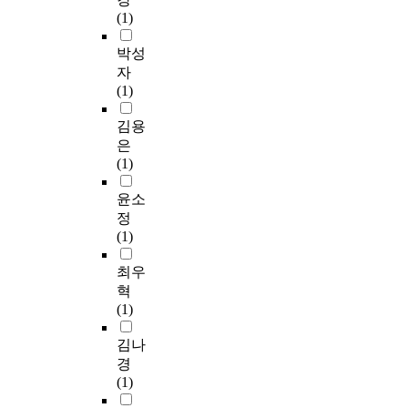
(1)
박성
자
(1)
김용
은
(1)
윤소
정
(1)
최우
혁
(1)
김나
경
(1)