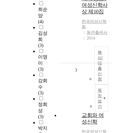
여성신학사
최순
상 제10집
양
(4)
한국여성신학
회
동연출판사
김성
2014
희
(3)
복
이영
사/
미
대
출
(3)
3
신
청
강희
수
목
(3)
차
보
정희
기
성
교회와 여
(3)
성신학
박지
한국여성신학