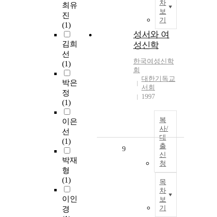
차
최유
보
진
기
(1)
성서와 여
김희
성신학
선
한국여성신학
(1)
회
대한기독교
박은
서회
정
1997
(1)
복
이은
사/
선
대
(1)
출
9
신
박재
청
형
(1)
목
차
이인
보
기
경