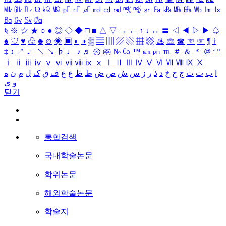
㎒
㎓
㎔
Ω
㏀
㏁
㎊
㎋
㎌
㏖
㏅
㎭
㎮
㎯
㏛
㎩
㎪
㎫
㎬
㏝
㏐
㏓
㏃
㏉
㏜
㏆
§
※
☆
★
○
●
◎
◇
◆
□
■
△
▽
→
←
↑
↓
↔
〓
◁
◀
▷
▶
♤
♠
♡
♥
♧
♣
⊙
◈
▣
◐
◑
▒
▤
▥
▨
▧
▦
▩
♨
☏
☎
☜
☞
¶
†
‡
↕
↗
↙
↖
↘
♭
♩
♪
♬
㉿
㈜
№
㏇
™
㏂
㏘
℡
＃
＆
＊
＠
ª
º
ⅰ
ⅱ
ⅲ
ⅳ
ⅴ
ⅵ
ⅶ
ⅷ
ⅸ
ⅹ
Ⅰ
Ⅱ
Ⅲ
Ⅳ
Ⅴ
Ⅵ
Ⅶ
Ⅷ
Ⅸ
Ⅹ
ا
ب
ت
ث
ج
ح
خ
د
ذ
ر
ز
س
ش
ص
ض
ط
ظ
ع
غ
ف
ق
ک
ل
م
ن
ه
و
ی
닫기
통합검색
국내학술논문
학위논문
해외학술논문
학술지