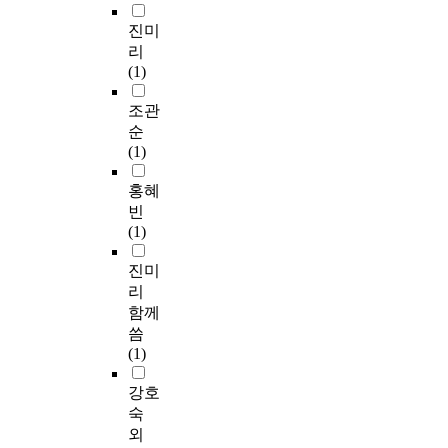
진미
리
(1)
조관
순
(1)
홍혜
빈
(1)
진미
리
함께
씀
(1)
강호
숙
외