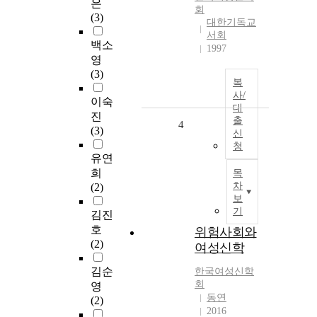
은
회
(3)
대한기독교
서회
백소
1997
영
(3)
복
사/
이숙
대
진
출
4
(3)
신
청
유연
희
목
차
(2)
보
기
김진
호
위험사회와
(2)
여성신학
김순
한국여성신학
회
영
동연
(2)
2016