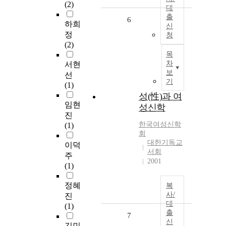
(2)
대
출
6
하희
신
정
청
(2)
목
차
서현
보
선
기
(1)
성(性)과 여
임현
성신학
진
한국여성신학
(1)
회
대한기독교
이덕
서회
주
2001
(1)
정혜
복
사/
진
대
(1)
출
7
신
김민