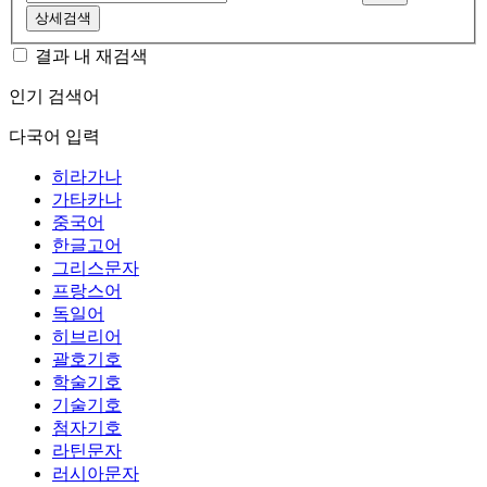
상세검색
결과 내 재검색
인기 검색어
다국어 입력
히라가나
가타카나
중국어
한글고어
그리스문자
프랑스어
독일어
히브리어
괄호기호
학술기호
기술기호
첨자기호
라틴문자
러시아문자