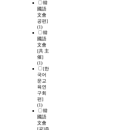
韓
國語
文會
공편]
(1)
韓
國語
文會
[共 主
催]
(1)
[한
국어
문교
육연
구회
편]
(1)
韓
國語
文會
[공]주