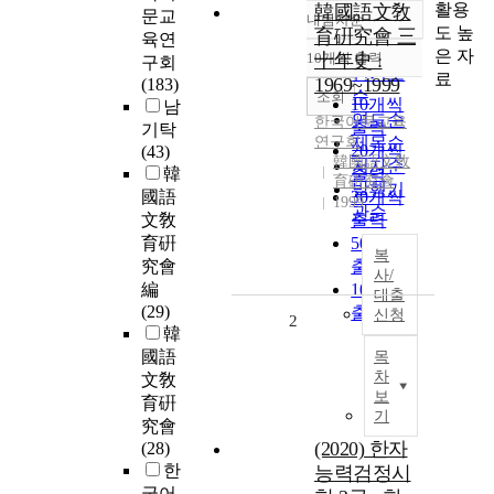
활용
韓國語文敎
문교
내림차순
정확도
도 높
育硏究會 三
육연
순
은 자
10개씩 출력
十年史 :
구회
내림차순
인기도
료
1969~1999
(183)
순
조회
10개씩
남
연도순
한국어문교육
출력
기탁
연구회
제목순
20개씩
(43)
韓國語文敎
저자순
韓
출력
育硏究會
발행기
國語
30개씩
1999
관순
文敎
출력
育硏
50개씩
복
究會
출력
사/
編
100개씩
대출
(29)
출력
신청
2
韓
國語
목
차
文敎
보
育硏
기
究會
(2020) 한자
(28)
한
능력검정시
국어