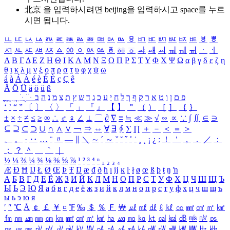
北京 을 입력하시려면
beijing
을 입력하시고 space를 누르
시면 됩니다.
ㅥ
ㅦ
ㅧ
ㅨ
ㅩ
ㅪ
ㅫ
ㅬ
ㅭ
ㅮ
ㅯ
ㅰ
ㅱ
ㅲ
ㅳ
ㅴ
ㅵ
ㅶ
ㅷ
ㅸ
ㅹ
ㅺ
ㅻ
ㅼ
ㅽ
ㅾ
ㅿ
ㆀ
ㆁ
ㆂ
ㆃ
ㆄ
ㆅ
ㆆ
ㆇ
ㆈ
ㆉ
ㆊ
ㆋ
ㆌ
ㆍ
ㆎ
Α
Β
Γ
Δ
Ε
Ζ
Η
Θ
Ι
Κ
Λ
Μ
Ν
Ξ
Ο
Π
Ρ
Σ
Τ
Υ
Φ
Χ
Ψ
Ω
α
β
γ
δ
ε
ζ
η
θ
ι
κ
λ
μ
ν
ξ
ο
π
ρ
σ
τ
υ
φ
χ
ψ
ω
á
à
Á
À
é
è
É
È
ç
Ç
ê
Ä
Ö
Ü
ä
ö
ü
ß
ְ
ֳ
ֲ
ֱ
ָ
ַ
ֵ
ֶ
ִ
ֹ
ּ
ֻ
ׂ
ׁ
ּ
ב
ה
נ
מ
צ
ת
ץ
ש
ד
ג
כ
ע
י
ח
ל
ך
ף
ק
ר
א
ט
ו
ן
ם
פ
‘
’
“
”
〔
〕
〈
〉
「
」
『
』
【
】
＂
（
）
［
］
｛
｝
±
×
÷
≠
≤
≥
∞
∴
♂
♀
∠
⊥
⌒
∂
∇
≡
≒
≪
≫
√
∽
∝
∵
∫
∬
∈
∋
⊆
⊇
⊂
⊃
∪
∩
∧
∨
￢
⇒
⇔
∀
∃
∮
∑
∏
＋
－
＜
＝
＞
、
。
·
‥
…
¨
〃
―
∥
＼
∼
´
～
ˇ
˘
˝
˚
˙
¸
˛
¡
¿
ː
！
＇
，
．
／
：
；
？
＾
＿
｀
｜
½
⅓
⅔
¼
¾
⅛
⅜
⅝
⅞
¹
²
³
⁴
ⁿ
₁
₂
₃
₄
Æ
Ð
Ħ
Ĳ
Ł
Ø
Œ
Þ
Ŧ
Ŋ
æ
đ
ð
ħ
ı
ĳ
ĸ
ŀ
ł
ø
œ
ß
þ
ŧ
ŋ
ŉ
А
Б
В
Г
Д
Е
Ё
Ж
З
И
Й
К
Л
М
Н
О
П
Р
С
Т
У
Ф
Х
Ц
Ч
Ш
Щ
Ъ
Ы
Ь
Э
Ю
Я
а
б
в
г
д
е
ё
ж
з
и
й
к
л
м
н
о
п
р
с
т
у
ф
х
ц
ч
ш
щ
ъ
ы
ь
э
ю
я
′
″
℃
Å
￠
￡
￥
¤
℉
‰
＄
％
Ｆ
￦
㎕
㎖
㎗
ℓ
㎘
㏄
㎣
㎤
㎥
㎦
㎙
㎚
㎛
㎜
㎝
㎞
㎟
㎠
㎡
㎢
㏊
㎍
㎎
㎏
㏏
㎈
㎉
㏈
㎧
㎨
㎰
㎱
㎲
㎳
㎴
㎵
㎶
㎷
㎸
㎹
㎀
㎁
㎂
㎃
㎄
㎺
㎻
㎽
㎾
㎿
㎐
㎑