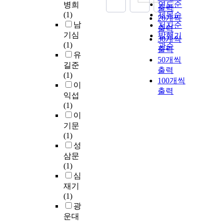
연도순
병희
출력
(1)
제목순
20개씩
남
저자순
출력
기심
발행기
30개씩
(1)
관순
출력
유
50개씩
길준
출력
(1)
100개씩
이
출력
익섭
(1)
이
기문
(1)
성
삼문
(1)
심
재기
(1)
광
운대