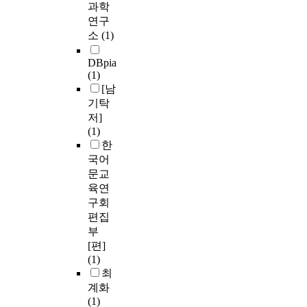
과학
연구
소
(1)
DBpia
(1)
[남
기탁
저]
(1)
한
국어
문교
육연
구회
편집
부
[편]
(1)
최
계화
(1)