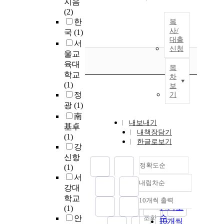
지음
(2)
한
복
사/
국
(1)
대출
서
신청
울교
육대
목
학교
차
(1)
보
정
기
광
(1)
南
내보내기
基卓
내책장담기
(1)
한글로보기
강
신항
정확도순
(1)
서
내림차순
정확도
강대
순
학교
10개씩 출력
내림차순
인기도
(1)
순
조회
안
10개씩