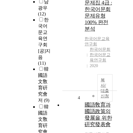
남
문제집 4급 :
광우
한국어문회
(12)
문제유형
한
100% 완전
국어
분석
문교
육연
한국어문교육
연구회
구회
한국어문회
[공]지
한국어문교
음
육연구회
(11)
2020
韓
國語
복
文敎
사/
育硏
대출
究會
신청
4
저
(9)
國語敎育과
韓
國語政策의
國語
發展을 위한
文敎
硏究發表會
育硏
究會