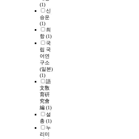
(1)
신
승운
(1)
최
항
(1)
국
립 국
어연
구소
(일본)
(1)
語
文敎
育硏
究會
編
(1)
설
총
(1)
누
리미