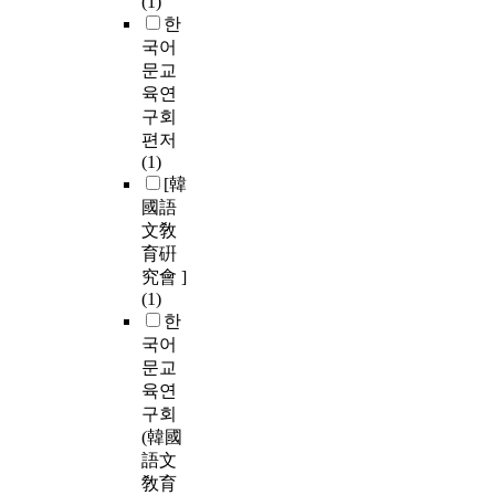
(1)
한
국어
문교
육연
구회
편저
(1)
[韓
國語
文敎
育硏
究會 ]
(1)
한
국어
문교
육연
구회
(韓國
語文
敎育