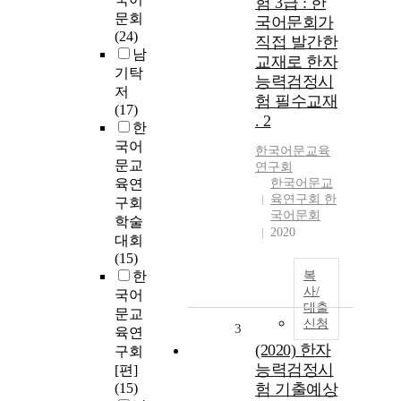
험 3급 : 한
문회
국어문회가
(24)
직접 발간한
남
교재로 한자
기탁
능력검정시
저
험 필수교재
(17)
. 2
한
국어
한국어문교육
문교
연구회
육연
한국어문교
육연구회 한
구회
국어문회
학술
2020
대회
(15)
한
복
사/
국어
대출
문교
신청
3
육연
(2020) 한자
구회
능력검정시
[편]
(15)
험 기출예상