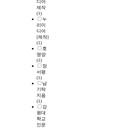
디어
제작
(1)
누
리미
디어
[제작]
(1)
호
명양
(1)
장
서평
(1)
남
기탁
지음
(1)
강
원대
학교
인문