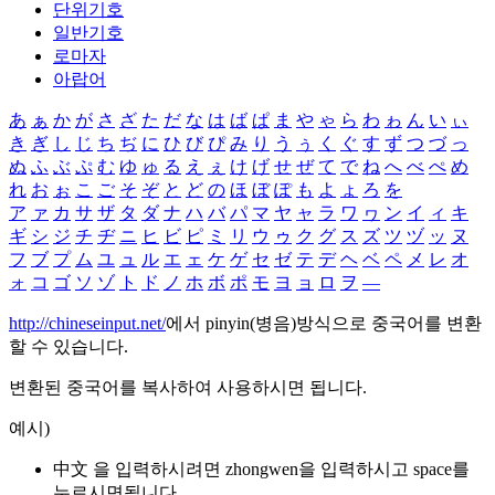
단위기호
일반기호
로마자
아랍어
あ
ぁ
か
が
さ
ざ
た
だ
な
は
ば
ぱ
ま
や
ゃ
ら
わ
ゎ
ん
い
ぃ
き
ぎ
し
じ
ち
ぢ
に
ひ
び
ぴ
み
り
う
ぅ
く
ぐ
す
ず
つ
づ
っ
ぬ
ふ
ぶ
ぷ
む
ゆ
ゅ
る
え
ぇ
け
げ
せ
ぜ
て
で
ね
へ
べ
ぺ
め
れ
お
ぉ
こ
ご
そ
ぞ
と
ど
の
ほ
ぼ
ぽ
も
よ
ょ
ろ
を
ア
ァ
カ
サ
ザ
タ
ダ
ナ
ハ
バ
パ
マ
ヤ
ャ
ラ
ワ
ヮ
ン
イ
ィ
キ
ギ
シ
ジ
チ
ヂ
ニ
ヒ
ビ
ピ
ミ
リ
ウ
ゥ
ク
グ
ス
ズ
ツ
ヅ
ッ
ヌ
フ
ブ
プ
ム
ユ
ュ
ル
エ
ェ
ケ
ゲ
セ
ゼ
テ
デ
ヘ
ベ
ペ
メ
レ
オ
ォ
コ
ゴ
ソ
ゾ
ト
ド
ノ
ホ
ボ
ポ
モ
ヨ
ョ
ロ
ヲ
―
http://chineseinput.net/
에서 pinyin(병음)방식으로 중국어를 변환
할 수 있습니다.
변환된 중국어를 복사하여 사용하시면 됩니다.
예시)
中文 을 입력하시려면
zhongwen
을 입력하시고 space를
누르시면됩니다.