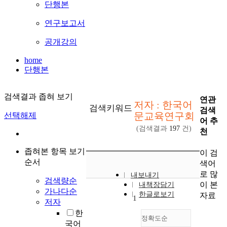
단행본
연구보고서
공개강의
home
단행본
검색결과 좁혀 보기
연관
저자 : 한국어
검색키워드
검색
문교육연구회
선택해제
어 추
(검색결과
197
건)
천
좁혀본 항목 보기
이 검
순서
색어
로 많
내보내기
검색량순
이 본
내책장담기
가나다순
한글로보기
자료
1
저자
한
정확도순
국어