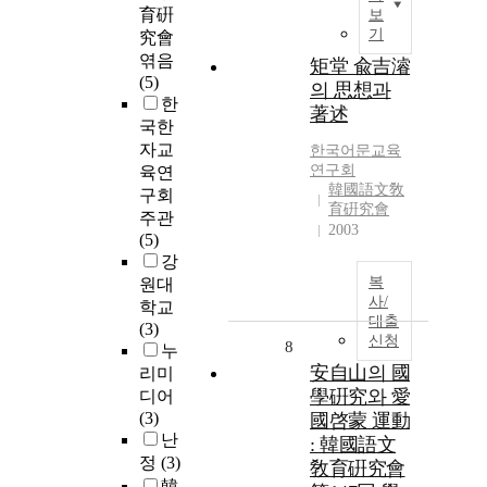
育硏
보
기
究會
엮음
矩堂 兪吉濬
(5)
의 思想과
한
著述
국한
자교
한국어문교육
연구회
육연
韓國語文敎
구회
育硏究會
주관
2003
(5)
강
복
원대
사/
학교
대출
(3)
신청
8
누
安自山의 國
리미
學硏究와 愛
디어
(3)
國啓蒙 運動
난
: 韓國語文
정
(3)
敎育硏究會
韓