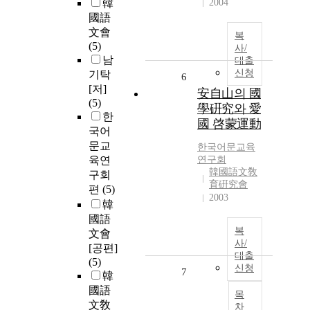
韓
2004
國語
文會
복
(5)
사/
남
대출
신청
기탁
6
[저]
安自山의 國
(5)
學硏究와 愛
한
國 啓蒙運動
국어
문교
한국어문교육
육연
연구회
韓國語文敎
구회
育硏究會
편
(5)
2003
韓
國語
복
文會
사/
[공편]
대출
(5)
신청
7
韓
國語
목
文敎
차