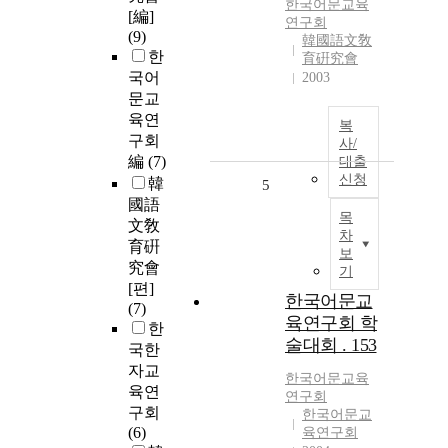
한국어문교육
[編]
연구회
(9)
韓國語文敎
한
育硏究會
국어
2003
문교
육연
복
구회
사/
編
(7)
대출
신청
韓
5
國語
목
文敎
차
育硏
보
究會
기
[편]
한국어문교
(7)
육연구회 학
한
술대회 . 153
국한
자교
한국어문교육
육연
연구회
구회
한국어문교
(6)
육연구회