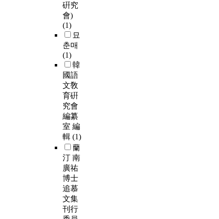
硏究
會)
(1)
묘
춘매
(1)
韓
國語
文敎
育硏
究會
編纂
室 編
輯
(1)
蘭
汀 南
廣祐
博士
追慕
文集
刊行