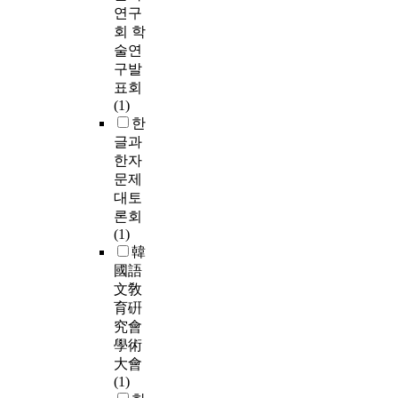
연구
회 학
술연
구발
표회
(1)
한
글과
한자
문제
대토
론회
(1)
韓
國語
文敎
育硏
究會
學術
大會
(1)