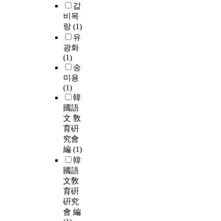
갑
비목
랑
(1)
유
광화
(1)
송
미용
(1)
韓
國語
文 敎
育硏
究會
編
(1)
韓
國語
文敎
育硏
硏究
會 編