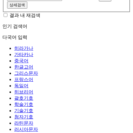
상세검색
결과 내 재검색
인기 검색어
다국어 입력
히라가나
가타카나
중국어
한글고어
그리스문자
프랑스어
독일어
히브리어
괄호기호
학술기호
기술기호
첨자기호
라틴문자
러시아문자