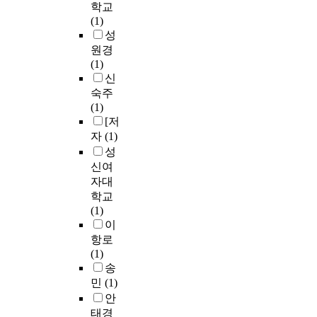
학교
(1)
성
원경
(1)
신
숙주
(1)
[저
자
(1)
성
신여
자대
학교
(1)
이
항로
(1)
송
민
(1)
안
태경