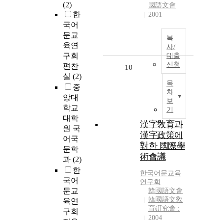
(2)
國語文會
한
2001
국어
문교
복
육연
사/
구회
대출
신청
편찬
10
실
(2)
목
중
차
앙대
보
학교
기
대학
漢字敎育과
원 국
漢字政策에
어국
對한 國際學
문학
術會議
과
(2)
한
한국어문교육
국어
연구회
문교
韓國語文會
韓國語文敎
육연
育硏究會 :
구회
2004