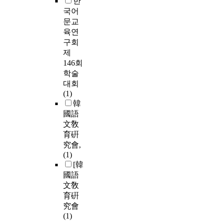
한
국어
문교
육연
구회
제
146회
학술
대회
(1)
韓
國語
文敎
育硏
究會,
(1)
[韓
國語
文敎
育硏
究會
(1)