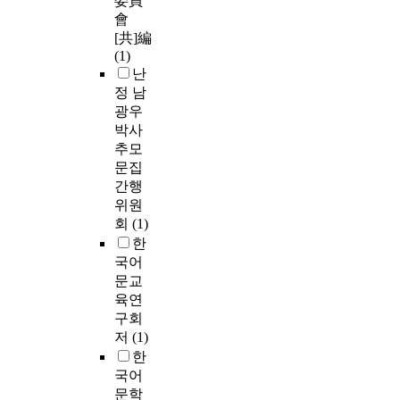
委員
會
[共]編
(1)
난
정 남
광우
박사
추모
문집
간행
위원
회
(1)
한
국어
문교
육연
구회
저
(1)
한
국어
문학