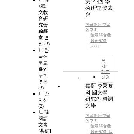
第147回 學
國語
術硏究 發表
文敎
會
育硏
究會
한국어문교육
연구회
編纂
韓國語文敎
室 편
育硏究會
집
(3)
2003
한
국어
복
문교
사/
육연
대출
구회
신청
9
엮음
嘉藍 李秉岐
(3)
의 國文學
안
硏究와 時調
자산
文學
(2)
韓
한국어문교육
國語
연구회
文會
韓國語文敎
[共編]
育硏究會·韓