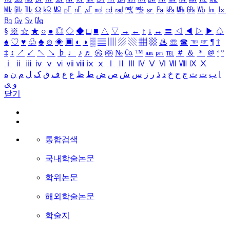
㎒
㎓
㎔
Ω
㏀
㏁
㎊
㎋
㎌
㏖
㏅
㎭
㎮
㎯
㏛
㎩
㎪
㎫
㎬
㏝
㏐
㏓
㏃
㏉
㏜
㏆
§
※
☆
★
○
●
◎
◇
◆
□
■
△
▽
→
←
↑
↓
↔
〓
◁
◀
▷
▶
♤
♠
♡
♥
♧
♣
⊙
◈
▣
◐
◑
▒
▤
▥
▨
▧
▦
▩
♨
☏
☎
☜
☞
¶
†
‡
↕
↗
↙
↖
↘
♭
♩
♪
♬
㉿
㈜
№
㏇
™
㏂
㏘
℡
＃
＆
＊
＠
ª
º
ⅰ
ⅱ
ⅲ
ⅳ
ⅴ
ⅵ
ⅶ
ⅷ
ⅸ
ⅹ
Ⅰ
Ⅱ
Ⅲ
Ⅳ
Ⅴ
Ⅵ
Ⅶ
Ⅷ
Ⅸ
Ⅹ
ا
ب
ت
ث
ج
ح
خ
د
ذ
ر
ز
س
ش
ص
ض
ط
ظ
ع
غ
ف
ق
ک
ل
م
ن
ه
و
ی
닫기
통합검색
국내학술논문
학위논문
해외학술논문
학술지