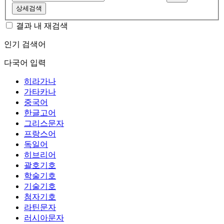
상세검색
결과 내 재검색
인기 검색어
다국어 입력
히라가나
가타카나
중국어
한글고어
그리스문자
프랑스어
독일어
히브리어
괄호기호
학술기호
기술기호
첨자기호
라틴문자
러시아문자