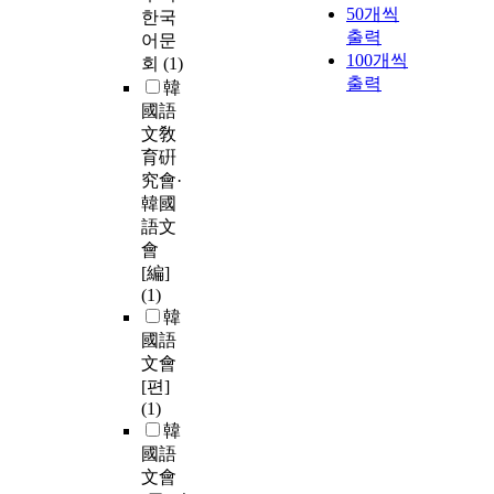
50개씩
한국
출력
어문
100개씩
회
(1)
출력
韓
國語
文敎
育硏
究會·
韓國
語文
會
[編]
(1)
韓
國語
文會
[편]
(1)
韓
國語
文會