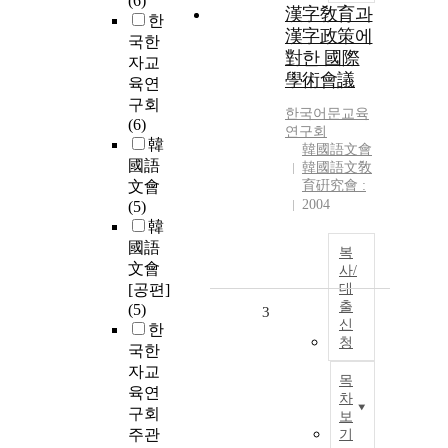
(6)
漢字敎育과
한
漢字政策에
국한
對한 國際
자교
學術會議
육연
구회
한국어문교육
(6)
연구회
韓
韓國語文會
國語
韓國語文敎
文會
育硏究會 :
2004
(5)
韓
國語
복
文會
사/
[공편]
대
출
(5)
3
신
한
청
국한
자교
목
육연
차
구회
보
주관
기