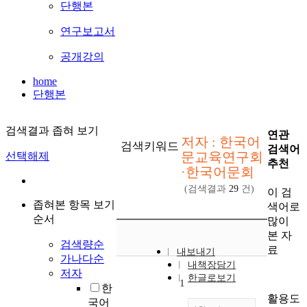
단행본
연구보고서
공개강의
home
단행본
검색결과 좁혀 보기
연관
저자 : 한국어
검색키워드
검색어
문교육연구회
선택해제
추천
·한국어문회
(검색결과
29
건)
이 검
좁혀본 항목 보기
색어로
순서
많이
본 자
검색량순
료
내보내기
가나다순
내책장담기
저자
한글로보기
1
한
활용도
국어