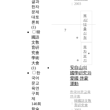
글과
2003
한자
문제
복
대토
사/
론회
대
(1)
출
7
韓
신
國語
청
文敎
목
育硏
차
究會
보
學術
기
大會
安自山의
(1)
國學硏究와
한
국어
愛國 啓蒙
문교
運動
육연
한국어문교육
구회
연구회
제
韓國語文敎
146회
育硏究會
학술
2003