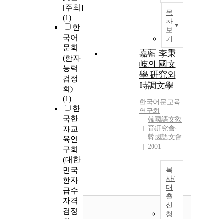
[주최]
목
(1)
차
한
보
국어
기
문회
嘉藍 李秉
(한자
岐의 國文
능력
學 硏究와
검정
時調文學
회)
(1)
한국어문교육
한
연구회
국한
韓國語文敎
자교
育硏究會·
韓國語文會
육연
2001
구회
(대한
민국
복
사/
한자
대
급수
출
자격
신
검정
청