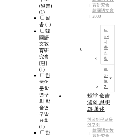
育硏究會·
(일본)
韓國語文會
(1)
2000
설
총
(1)
韓
복
사/
國語
대
文敎
출
6
育硏
신
究會
청
[편]
(1)
목
한
차
보
국어
기
문학
연구
矩堂 兪吉
회 학
濬의 思想
술연
과 著述
구발
한국어문교육
표회
연구회
(1)
韓國語文敎
한
育硏究會