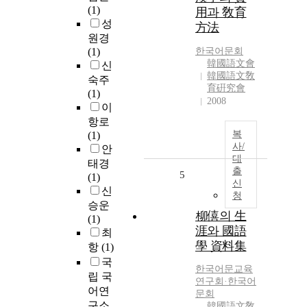
(1)
用과 敎育
성
方法
원경
(1)
한국어문회
韓國語文會
신
韓國語文敎
숙주
育硏究會
(1)
2008
이
항로
복
(1)
사/
안
대
태경
출
5
(1)
신
신
청
승운
柳僖의 生
(1)
涯와 國語
최
學 資料集
항
(1)
국
한국어문교육
립 국
연구회·한국어
어연
문회
구소
韓國語文敎