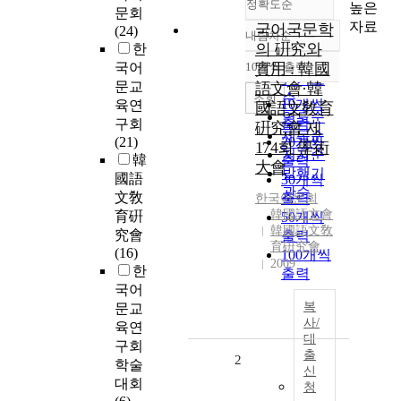
정확도순
높은
문회
자료
국어국문학
(24)
내림차순
정확도
의 硏究와
한
순
국어
10개씩 출력
實用 : 韓國
내림차순
인기도
문교
語文會·韓
순
조회
10개씩
육연
國語文敎育
연도순
출력
구회
硏究會 제
제목순
(21)
20개씩
174회 學術
저자순
韓
출력
大會
발행기
國語
30개씩
관순
文敎
출력
한국어문회
韓國語文會
育硏
50개씩
韓國語文敎
究會
출력
育硏究會
(16)
100개씩
2009
한
출력
국어
복
문교
사/
육연
대
구회
출
2
학술
신
대회
청