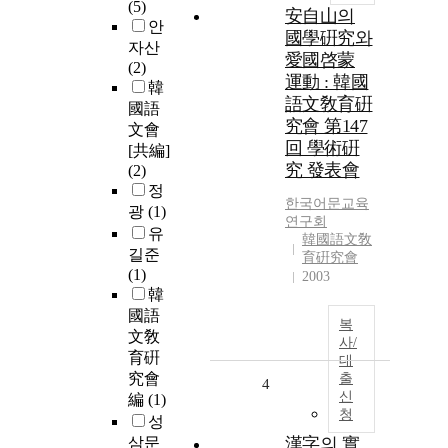
(5)
安自山의
안
國學硏究와
자산
愛國啓蒙
(2)
運動 : 韓國
韓
語文敎育硏
國語
究會 第147
文會
回 學術硏
[共編]
究 發表會
(2)
정
한국어문교육
광
(1)
연구회
유
韓國語文敎
길준
育硏究會
(1)
2003
韓
國語
복
文敎
사/
育硏
대
究會
출
4
신
編
(1)
청
성
삼문
漢字의 實