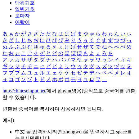
단위기호
일반기호
로마자
아랍어
あ
ぁ
か
が
さ
ざ
た
だ
な
は
ば
ぱ
ま
や
ゃ
ら
わ
ゎ
ん
い
ぃ
き
ぎ
し
じ
ち
ぢ
に
ひ
び
ぴ
み
り
う
ぅ
く
ぐ
す
ず
つ
づ
っ
ぬ
ふ
ぶ
ぷ
む
ゆ
ゅ
る
え
ぇ
け
げ
せ
ぜ
て
で
ね
へ
べ
ぺ
め
れ
お
ぉ
こ
ご
そ
ぞ
と
ど
の
ほ
ぼ
ぽ
も
よ
ょ
ろ
を
ア
ァ
カ
サ
ザ
タ
ダ
ナ
ハ
バ
パ
マ
ヤ
ャ
ラ
ワ
ヮ
ン
イ
ィ
キ
ギ
シ
ジ
チ
ヂ
ニ
ヒ
ビ
ピ
ミ
リ
ウ
ゥ
ク
グ
ス
ズ
ツ
ヅ
ッ
ヌ
フ
ブ
プ
ム
ユ
ュ
ル
エ
ェ
ケ
ゲ
セ
ゼ
テ
デ
ヘ
ベ
ペ
メ
レ
オ
ォ
コ
ゴ
ソ
ゾ
ト
ド
ノ
ホ
ボ
ポ
モ
ヨ
ョ
ロ
ヲ
―
http://chineseinput.net/
에서 pinyin(병음)방식으로 중국어를 변환
할 수 있습니다.
변환된 중국어를 복사하여 사용하시면 됩니다.
예시)
中文 을 입력하시려면
zhongwen
을 입력하시고 space를
누르시면됩니다.