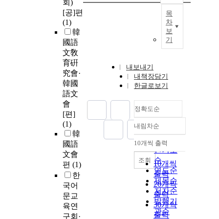
회)
[공]편
목
(1)
차
보
韓
기
國語
文敎
育硏
내보내기
究會·
내책장담기
韓國
한글로보기
語文
會
정확도순
[편]
(1)
내림차순
정확도
韓
순
10개씩 출력
國語
내림차순
인기도
文會
순
조회
10개씩
편
(1)
연도순
출력
한
제목순
20개씩
국어
저자순
출력
문교
발행기
30개씩
육연
관순
출력
구회·