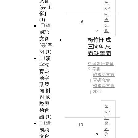
文會
복
[共 主
사/
催]
대
(1)
출
9
신
韓
청
國語
文會
梅竹軒 成
[공]주
三問의 忠
최
(1)
義와 學問
漢
한국어문교육
字敎
연구회
育과
韓國語文敎
漢字
育硏究會
政策
韓國語文會
에 對
2002
한 國
際學
복
術會
사/
議
(1)
대
韓
출
10
신
國語
청
文會