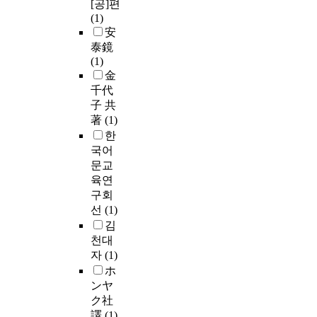
[공]편
(1)
安
泰鏡
(1)
金
千代
子 共
著
(1)
한
국어
문교
육연
구회
선
(1)
김
천대
자
(1)
ホ
ンヤ
ク社
譯
(1)