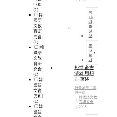
대회
(1)
복
韓
사/
國語
대
文敎
출
8
育硏
신
청
究會,
(1)
목
[韓
차
國語
보
文敎
기
育硏
矩堂 兪吉
究會
濬의 思想
(1)
과 著述
韓
國語
한국어문교육
文會
연구회
공편]
韓國語文敎
(1)
育硏究會
韓
2003
國語