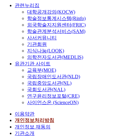
관련누리집
대학공개강의(KOCW)
학술정보통계시스템(Rinfo)
외국학술지지원센터(FRIC)
학술관계분석서비스(SAM)
사서커뮤니티
기관회원
지식나눔(LOOK)
의학전자도서관(MEDLIS)
유관기관 사이트
교육부(MOE)
국립장애인도서관(NLD)
국립중앙도서관(NL)
국회도서관(NAL)
연구윤리정보포털(CRE)
사이언스온 (ScienceON)
이용약관
개인정보처리방침
개인정보 재동의
기관소개