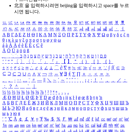
北京 을 입력하시려면
beijing
을 입력하시고 space를 누르
시면 됩니다.
ㅥ
ㅦ
ㅧ
ㅨ
ㅩ
ㅪ
ㅫ
ㅬ
ㅭ
ㅮ
ㅯ
ㅰ
ㅱ
ㅲ
ㅳ
ㅴ
ㅵ
ㅶ
ㅷ
ㅸ
ㅹ
ㅺ
ㅻ
ㅼ
ㅽ
ㅾ
ㅿ
ㆀ
ㆁ
ㆂ
ㆃ
ㆄ
ㆅ
ㆆ
ㆇ
ㆈ
ㆉ
ㆊ
ㆋ
ㆌ
ㆍ
ㆎ
Α
Β
Γ
Δ
Ε
Ζ
Η
Θ
Ι
Κ
Λ
Μ
Ν
Ξ
Ο
Π
Ρ
Σ
Τ
Υ
Φ
Χ
Ψ
Ω
α
β
γ
δ
ε
ζ
η
θ
ι
κ
λ
μ
ν
ξ
ο
π
ρ
σ
τ
υ
φ
χ
ψ
ω
á
à
Á
À
é
è
É
È
ç
Ç
ê
Ä
Ö
Ü
ä
ö
ü
ß
ְ
ֳ
ֲ
ֱ
ָ
ַ
ֵ
ֶ
ִ
ֹ
ּ
ֻ
ׂ
ׁ
ּ
ב
ה
נ
מ
צ
ת
ץ
ש
ד
ג
כ
ע
י
ח
ל
ך
ף
ק
ר
א
ט
ו
ן
ם
פ
‘
’
“
”
〔
〕
〈
〉
「
」
『
』
【
】
＂
（
）
［
］
｛
｝
±
×
÷
≠
≤
≥
∞
∴
♂
♀
∠
⊥
⌒
∂
∇
≡
≒
≪
≫
√
∽
∝
∵
∫
∬
∈
∋
⊆
⊇
⊂
⊃
∪
∩
∧
∨
￢
⇒
⇔
∀
∃
∮
∑
∏
＋
－
＜
＝
＞
、
。
·
‥
…
¨
〃
―
∥
＼
∼
´
～
ˇ
˘
˝
˚
˙
¸
˛
¡
¿
ː
！
＇
，
．
／
：
；
？
＾
＿
｀
｜
½
⅓
⅔
¼
¾
⅛
⅜
⅝
⅞
¹
²
³
⁴
ⁿ
₁
₂
₃
₄
Æ
Ð
Ħ
Ĳ
Ł
Ø
Œ
Þ
Ŧ
Ŋ
æ
đ
ð
ħ
ı
ĳ
ĸ
ŀ
ł
ø
œ
ß
þ
ŧ
ŋ
ŉ
А
Б
В
Г
Д
Е
Ё
Ж
З
И
Й
К
Л
М
Н
О
П
Р
С
Т
У
Ф
Х
Ц
Ч
Ш
Щ
Ъ
Ы
Ь
Э
Ю
Я
а
б
в
г
д
е
ё
ж
з
и
й
к
л
м
н
о
п
р
с
т
у
ф
х
ц
ч
ш
щ
ъ
ы
ь
э
ю
я
′
″
℃
Å
￠
￡
￥
¤
℉
‰
＄
％
Ｆ
￦
㎕
㎖
㎗
ℓ
㎘
㏄
㎣
㎤
㎥
㎦
㎙
㎚
㎛
㎜
㎝
㎞
㎟
㎠
㎡
㎢
㏊
㎍
㎎
㎏
㏏
㎈
㎉
㏈
㎧
㎨
㎰
㎱
㎲
㎳
㎴
㎵
㎶
㎷
㎸
㎹
㎀
㎁
㎂
㎃
㎄
㎺
㎻
㎽
㎾
㎿
㎐
㎑