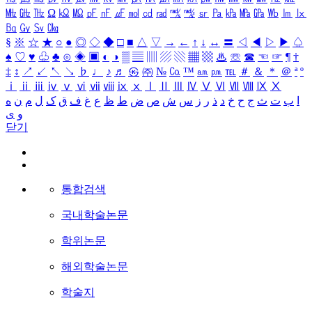
㎒
㎓
㎔
Ω
㏀
㏁
㎊
㎋
㎌
㏖
㏅
㎭
㎮
㎯
㏛
㎩
㎪
㎫
㎬
㏝
㏐
㏓
㏃
㏉
㏜
㏆
§
※
☆
★
○
●
◎
◇
◆
□
■
△
▽
→
←
↑
↓
↔
〓
◁
◀
▷
▶
♤
♠
♡
♥
♧
♣
⊙
◈
▣
◐
◑
▒
▤
▥
▨
▧
▦
▩
♨
☏
☎
☜
☞
¶
†
‡
↕
↗
↙
↖
↘
♭
♩
♪
♬
㉿
㈜
№
㏇
™
㏂
㏘
℡
＃
＆
＊
＠
ª
º
ⅰ
ⅱ
ⅲ
ⅳ
ⅴ
ⅵ
ⅶ
ⅷ
ⅸ
ⅹ
Ⅰ
Ⅱ
Ⅲ
Ⅳ
Ⅴ
Ⅵ
Ⅶ
Ⅷ
Ⅸ
Ⅹ
ا
ب
ت
ث
ج
ح
خ
د
ذ
ر
ز
س
ش
ص
ض
ط
ظ
ع
غ
ف
ق
ک
ل
م
ن
ه
و
ی
닫기
통합검색
국내학술논문
학위논문
해외학술논문
학술지