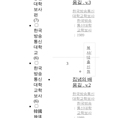
움길 . v.3
대학
보사
한국방송통신
편
대학교
학보사
(7)
한국방송
통신대학
한국
교학보사
1989
방송
통신
대학
복
교
사/
대
(6)
출
3
신
한국
청
방송
집념의 배
통신
대학
움길 . v.2
교학
한국방송통신
보사
대학교
학보사
(6)
한국방송
통신대학
韓國
교학보사
放送
1989