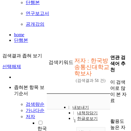
단행본
연구보고서
공개강의
home
단행본
검색결과 좁혀 보기
연관 검
저자 : 한국방
검색키워드
색어 추
송통신대학교
선택해제
천
학보사
(검색결과
51
건)
이 검색
좁혀본 항목 보
어로 많
기순서
이 본 자
료
검색량순
내보내기
가나다순
내책장담기
저자
한글로보기
1
활용도
높은 자
한국