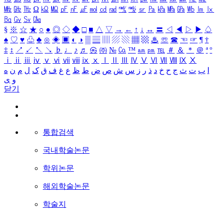
㎒
㎓
㎔
Ω
㏀
㏁
㎊
㎋
㎌
㏖
㏅
㎭
㎮
㎯
㏛
㎩
㎪
㎫
㎬
㏝
㏐
㏓
㏃
㏉
㏜
㏆
§
※
☆
★
○
●
◎
◇
◆
□
■
△
▽
→
←
↑
↓
↔
〓
◁
◀
▷
▶
♤
♠
♡
♥
♧
♣
⊙
◈
▣
◐
◑
▒
▤
▥
▨
▧
▦
▩
♨
☏
☎
☜
☞
¶
†
‡
↕
↗
↙
↖
↘
♭
♩
♪
♬
㉿
㈜
№
㏇
™
㏂
㏘
℡
＃
＆
＊
＠
ª
º
ⅰ
ⅱ
ⅲ
ⅳ
ⅴ
ⅵ
ⅶ
ⅷ
ⅸ
ⅹ
Ⅰ
Ⅱ
Ⅲ
Ⅳ
Ⅴ
Ⅵ
Ⅶ
Ⅷ
Ⅸ
Ⅹ
ا
ب
ت
ث
ج
ح
خ
د
ذ
ر
ز
س
ش
ص
ض
ط
ظ
ع
غ
ف
ق
ک
ل
م
ن
ه
و
ی
닫기
통합검색
국내학술논문
학위논문
해외학술논문
학술지