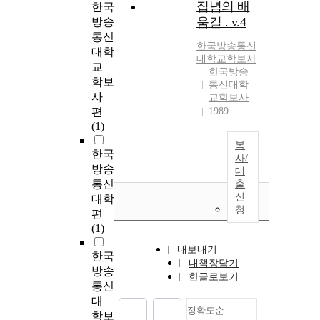
집념의 배
한국
움길 . v.4
방송
통신
한국방송통신
대학
대학교
학보사
교
한국방송
학보
통신대학
사
교학보사
편
1989
(1)
복
한국
사/
방송
대
통신
출
신
대학
청
편
(1)
내보내기
한국
내책장담기
방송
한글로보기
통신
대
정확도순
학보