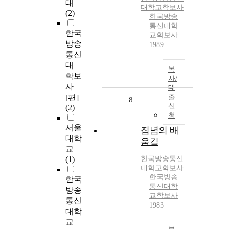
대
대학교
학보사
(2)
한국방송
통신대학
한국
교학보사
방송
1989
통신
대
복
학보
사/
사
대
[편]
출
8
신
(2)
청
서울
집념의 배
대학
움길
교
(1)
한국방송통신
대학교
학보사
한국방송
한국
통신대학
방송
교학보사
통신
1983
대학
교