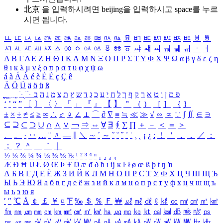
北京 을 입력하시려면
beijing
을 입력하시고 space를 누르
시면 됩니다.
ㅥ
ㅦ
ㅧ
ㅨ
ㅩ
ㅪ
ㅫ
ㅬ
ㅭ
ㅮ
ㅯ
ㅰ
ㅱ
ㅲ
ㅳ
ㅴ
ㅵ
ㅶ
ㅷ
ㅸ
ㅹ
ㅺ
ㅻ
ㅼ
ㅽ
ㅾ
ㅿ
ㆀ
ㆁ
ㆂ
ㆃ
ㆄ
ㆅ
ㆆ
ㆇ
ㆈ
ㆉ
ㆊ
ㆋ
ㆌ
ㆍ
ㆎ
Α
Β
Γ
Δ
Ε
Ζ
Η
Θ
Ι
Κ
Λ
Μ
Ν
Ξ
Ο
Π
Ρ
Σ
Τ
Υ
Φ
Χ
Ψ
Ω
α
β
γ
δ
ε
ζ
η
θ
ι
κ
λ
μ
ν
ξ
ο
π
ρ
σ
τ
υ
φ
χ
ψ
ω
á
à
Á
À
é
è
É
È
ç
Ç
ê
Ä
Ö
Ü
ä
ö
ü
ß
ְ
ֳ
ֲ
ֱ
ָ
ַ
ֵ
ֶ
ִ
ֹ
ּ
ֻ
ׂ
ׁ
ּ
ב
ה
נ
מ
צ
ת
ץ
ש
ד
ג
כ
ע
י
ח
ל
ך
ף
ק
ר
א
ט
ו
ן
ם
פ
‘
’
“
”
〔
〕
〈
〉
「
」
『
』
【
】
＂
（
）
［
］
｛
｝
±
×
÷
≠
≤
≥
∞
∴
♂
♀
∠
⊥
⌒
∂
∇
≡
≒
≪
≫
√
∽
∝
∵
∫
∬
∈
∋
⊆
⊇
⊂
⊃
∪
∩
∧
∨
￢
⇒
⇔
∀
∃
∮
∑
∏
＋
－
＜
＝
＞
、
。
·
‥
…
¨
〃
―
∥
＼
∼
´
～
ˇ
˘
˝
˚
˙
¸
˛
¡
¿
ː
！
＇
，
．
／
：
；
？
＾
＿
｀
｜
½
⅓
⅔
¼
¾
⅛
⅜
⅝
⅞
¹
²
³
⁴
ⁿ
₁
₂
₃
₄
Æ
Ð
Ħ
Ĳ
Ł
Ø
Œ
Þ
Ŧ
Ŋ
æ
đ
ð
ħ
ı
ĳ
ĸ
ŀ
ł
ø
œ
ß
þ
ŧ
ŋ
ŉ
А
Б
В
Г
Д
Е
Ё
Ж
З
И
Й
К
Л
М
Н
О
П
Р
С
Т
У
Ф
Х
Ц
Ч
Ш
Щ
Ъ
Ы
Ь
Э
Ю
Я
а
б
в
г
д
е
ё
ж
з
и
й
к
л
м
н
о
п
р
с
т
у
ф
х
ц
ч
ш
щ
ъ
ы
ь
э
ю
я
′
″
℃
Å
￠
￡
￥
¤
℉
‰
＄
％
Ｆ
￦
㎕
㎖
㎗
ℓ
㎘
㏄
㎣
㎤
㎥
㎦
㎙
㎚
㎛
㎜
㎝
㎞
㎟
㎠
㎡
㎢
㏊
㎍
㎎
㎏
㏏
㎈
㎉
㏈
㎧
㎨
㎰
㎱
㎲
㎳
㎴
㎵
㎶
㎷
㎸
㎹
㎀
㎁
㎂
㎃
㎄
㎺
㎻
㎽
㎾
㎿
㎐
㎑