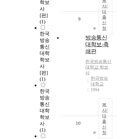
복
학보
사/
사
대
[편]
출
9
(1)
신
청
한국
방송통신
방송
대학보-축
통신
쇄판
대학
학보
한국방송통신
사
대학교
학보
[편]
사
한국방송
(1)
대학교
1994
한국
방송
통신
복
대학
사/
대
학보
출
10
사
신
(1)
청