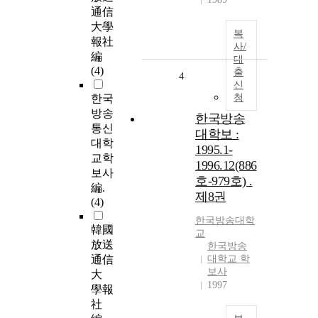
通信
大學
복
報社
사/
編
대
(4)
출
4
신
한국
청
방송
한국방송
통신
대학보 :
대학
1995.1-
교학
1996.12(886
보사
호-979호) .
編.
제8권
(4)
한국방송
대학
韓國
교
放送
한국방송
通信
대학교 학
보사
大
1997
學報
社