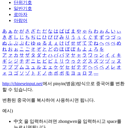
단위기호
일반기호
로마자
아랍어
あ
ぁ
か
が
さ
ざ
た
だ
な
は
ば
ぱ
ま
や
ゃ
ら
わ
ゎ
ん
い
ぃ
き
ぎ
し
じ
ち
ぢ
に
ひ
び
ぴ
み
り
う
ぅ
く
ぐ
す
ず
つ
づ
っ
ぬ
ふ
ぶ
ぷ
む
ゆ
ゅ
る
え
ぇ
け
げ
せ
ぜ
て
で
ね
へ
べ
ぺ
め
れ
お
ぉ
こ
ご
そ
ぞ
と
ど
の
ほ
ぼ
ぽ
も
よ
ょ
ろ
を
ア
ァ
カ
サ
ザ
タ
ダ
ナ
ハ
バ
パ
マ
ヤ
ャ
ラ
ワ
ヮ
ン
イ
ィ
キ
ギ
シ
ジ
チ
ヂ
ニ
ヒ
ビ
ピ
ミ
リ
ウ
ゥ
ク
グ
ス
ズ
ツ
ヅ
ッ
ヌ
フ
ブ
プ
ム
ユ
ュ
ル
エ
ェ
ケ
ゲ
セ
ゼ
テ
デ
ヘ
ベ
ペ
メ
レ
オ
ォ
コ
ゴ
ソ
ゾ
ト
ド
ノ
ホ
ボ
ポ
モ
ヨ
ョ
ロ
ヲ
―
http://chineseinput.net/
에서 pinyin(병음)방식으로 중국어를 변환
할 수 있습니다.
변환된 중국어를 복사하여 사용하시면 됩니다.
예시)
中文 을 입력하시려면
zhongwen
을 입력하시고 space를
누르시면됩니다.