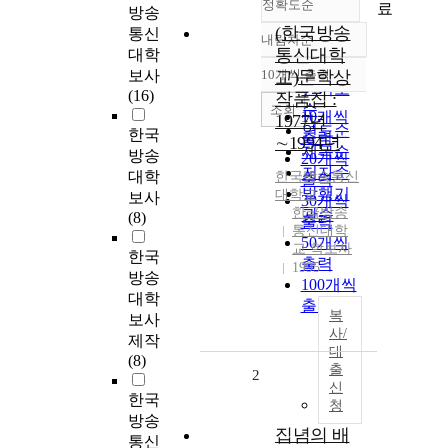
정확도순
료
방송
(한국방송
통신
내림차순
정확도
통신대학
대학
순
보사
10개씩 출력
교)문학상
내림차순
인기도
(16)
작품집 :
순
조회
10개씩
1977년
연도순
한국
출력
∼1994년
제목순
방송
20개씩
저자순
대학
한국방송통신
출력
발행기
대학교
보사
30개씩
한국방송
관순
(8)
출력
통신대학
50개씩
교 학보사
한국
출력
1995
방송
100개씩
대학
출력
복
보사
사/
제작
대
(8)
출
2
신
한국
청
방송
집념의 배
통신