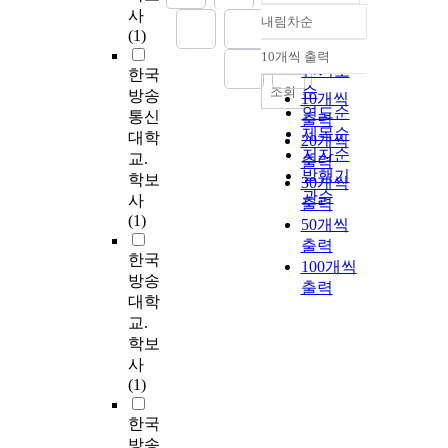
사
내림차순
정확도
(1)
순
10개씩 출력
내림차순
인기도
한국
순
조회
방송
10개씩
연도순
통신
출력
제목순
대학
20개씩
저자순
교.
출력
발행기
학보
30개씩
관순
사
출력
(1)
50개씩
출력
한국
100개씩
방송
출력
대학
교.
학보
사
(1)
한국
방송