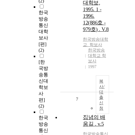
(2)
대학보,
1995. 1 -
한국
1996.
방송
12(886호 -
통신
979호) . V.8
대학
보사
한국방송
대학
[편]
교
.
학보사
(2)
한국방송
대학교 학
보사
[한
1997
국방
송통
신대
복
사/
학보
대
사
출
7
편]
신
(2)
청
집념의 배
한국
움길 . v.5
방송
통신
한국방송통신