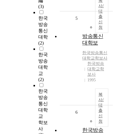
編
복
사/
(3)
대
출
한국
5
신
방송
청
통신
방송통신
대학
대학보
(2)
한국방송통신
한국
대학교
학보사
방송
한국방송
대학
대학교학
교
보사
(2)
1995
한국
복
방송
사/
통신
대
대학
출
6
교
신
청
학보
사
한국방송