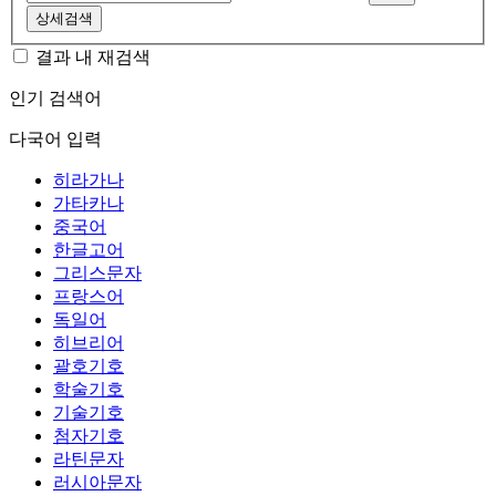
상세검색
결과 내 재검색
인기 검색어
다국어 입력
히라가나
가타카나
중국어
한글고어
그리스문자
프랑스어
독일어
히브리어
괄호기호
학술기호
기술기호
첨자기호
라틴문자
러시아문자