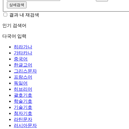
상세검색
결과 내 재검색
인기 검색어
다국어 입력
히라가나
가타카나
중국어
한글고어
그리스문자
프랑스어
독일어
히브리어
괄호기호
학술기호
기술기호
첨자기호
라틴문자
러시아문자