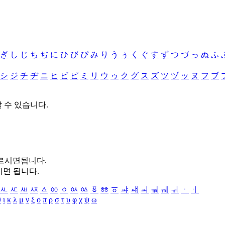
ぎ
し
じ
ち
ぢ
に
ひ
び
ぴ
み
り
う
ぅ
く
ぐ
す
ず
つ
づ
っ
ぬ
ふ
シ
ジ
チ
ヂ
ニ
ヒ
ビ
ピ
ミ
リ
ウ
ゥ
ク
グ
ス
ズ
ツ
ヅ
ッ
ヌ
フ
ブ
할 수 있습니다.
누르시면됩니다.
시면 됩니다.
ㅻ
ㅼ
ㅽ
ㅾ
ㅿ
ㆀ
ㆁ
ㆂ
ㆃ
ㆄ
ㆅ
ㆆ
ㆇ
ㆈ
ㆉ
ㆊ
ㆋ
ㆌ
ㆍ
ㆎ
θ
ι
κ
λ
μ
ν
ξ
ο
π
ρ
σ
τ
υ
φ
χ
ψ
ω