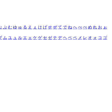
ぶ
ぷ
む
ゆ
ゅ
る
え
ぇ
け
げ
せ
ぜ
て
で
ね
へ
べ
ぺ
め
れ
お
ぉ
プ
ム
ユ
ュ
ル
エ
ェ
ケ
ゲ
セ
ゼ
テ
デ
ヘ
ベ
ペ
メ
レ
オ
ォ
コ
ゴ