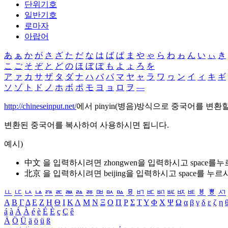
단위기호
일반기호
로마자
아랍어
あ
ぁ
か
が
さ
ざ
た
だ
な
は
ば
ぱ
ま
や
ゃ
ら
わ
ゎ
ん
い
ぃ
き
こ
ご
そ
ぞ
と
ど
の
ほ
ぼ
ぽ
も
よ
ょ
ろ
を
ア
ァ
カ
サ
ザ
タ
ダ
ナ
ハ
バ
パ
マ
ヤ
ャ
ラ
ワ
ヮ
ン
イ
ィ
キ
ギ
ソ
ゾ
ト
ド
ノ
ホ
ボ
ポ
モ
ヨ
ョ
ロ
ヲ
―
http://chineseinput.net/
에서 pinyin(병음)방식으로 중국어를 변환
변환된 중국어를 복사하여 사용하시면 됩니다.
예시)
中文 을 입력하시려면
zhongwen
을 입력하시고 space를
北京 을 입력하시려면
beijing
을 입력하시고 space를 누르
ㅥ
ㅦ
ㅧ
ㅨ
ㅩ
ㅪ
ㅫ
ㅬ
ㅭ
ㅮ
ㅯ
ㅰ
ㅱ
ㅲ
ㅳ
ㅴ
ㅵ
ㅶ
ㅷ
ㅸ
ㅹ
ㅺ
Α
Β
Γ
Δ
Ε
Ζ
Η
Θ
Ι
Κ
Λ
Μ
Ν
Ξ
Ο
Π
Ρ
Σ
Τ
Υ
Φ
Χ
Ψ
Ω
α
β
γ
δ
ε
ζ
η
á
à
Á
À
é
è
É
È
ç
Ç
ê
Ä
Ö
Ü
ä
ö
ü
ß