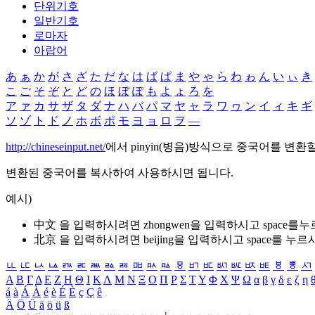
단위기호
일반기호
로마자
아랍어
あ
ぁ
か
が
さ
ざ
た
だ
な
は
ば
ぱ
ま
や
ゃ
ら
わ
ゎ
ん
い
ぃ
き
こ
ご
そ
ぞ
と
ど
の
ほ
ぼ
ぽ
も
よ
ょ
ろ
を
ア
ァ
カ
サ
ザ
タ
ダ
ナ
ハ
バ
パ
マ
ヤ
ャ
ラ
ワ
ヮ
ン
イ
ィ
キ
ギ
ソ
ゾ
ト
ド
ノ
ホ
ボ
ポ
モ
ヨ
ョ
ロ
ヲ
―
http://chineseinput.net/
에서 pinyin(병음)방식으로 중국어를 변환
변환된 중국어를 복사하여 사용하시면 됩니다.
예시)
中文 을 입력하시려면
zhongwen
을 입력하시고 space를
北京 을 입력하시려면
beijing
을 입력하시고 space를 누르
ㅥ
ㅦ
ㅧ
ㅨ
ㅩ
ㅪ
ㅫ
ㅬ
ㅭ
ㅮ
ㅯ
ㅰ
ㅱ
ㅲ
ㅳ
ㅴ
ㅵ
ㅶ
ㅷ
ㅸ
ㅹ
ㅺ
Α
Β
Γ
Δ
Ε
Ζ
Η
Θ
Ι
Κ
Λ
Μ
Ν
Ξ
Ο
Π
Ρ
Σ
Τ
Υ
Φ
Χ
Ψ
Ω
α
β
γ
δ
ε
ζ
η
á
à
Á
À
é
è
É
È
ç
Ç
ê
Ä
Ö
Ü
ä
ö
ü
ß