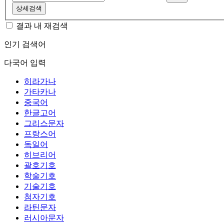
상세검색
결과 내 재검색
인기 검색어
다국어 입력
히라가나
가타카나
중국어
한글고어
그리스문자
프랑스어
독일어
히브리어
괄호기호
학술기호
기술기호
첨자기호
라틴문자
러시아문자