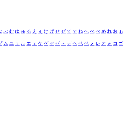
ぶ
ぷ
む
ゆ
ゅ
る
え
ぇ
け
げ
せ
ぜ
て
で
ね
へ
べ
ぺ
め
れ
お
ぉ
プ
ム
ユ
ュ
ル
エ
ェ
ケ
ゲ
セ
ゼ
テ
デ
ヘ
ベ
ペ
メ
レ
オ
ォ
コ
ゴ