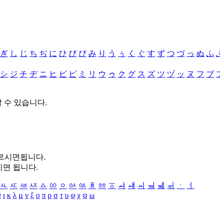
ぎ
し
じ
ち
ぢ
に
ひ
び
ぴ
み
り
う
ぅ
く
ぐ
す
ず
つ
づ
っ
ぬ
ふ
シ
ジ
チ
ヂ
ニ
ヒ
ビ
ピ
ミ
リ
ウ
ゥ
ク
グ
ス
ズ
ツ
ヅ
ッ
ヌ
フ
ブ
할 수 있습니다.
누르시면됩니다.
시면 됩니다.
ㅻ
ㅼ
ㅽ
ㅾ
ㅿ
ㆀ
ㆁ
ㆂ
ㆃ
ㆄ
ㆅ
ㆆ
ㆇ
ㆈ
ㆉ
ㆊ
ㆋ
ㆌ
ㆍ
ㆎ
θ
ι
κ
λ
μ
ν
ξ
ο
π
ρ
σ
τ
υ
φ
χ
ψ
ω