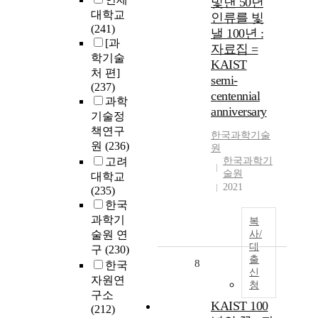
빛낸 50년
대학교
인류를 빛
(241)
낼 100년 :
[과
자료집 =
학기술
KAIST
처 편]
semi-
(237)
centennial
과학
anniversary
기술정
책연구
한국과학기술
원
(236)
원
고려
한국과학기
술원
대학교
2021
(235)
한국
과학기
복
술원 연
사/
대
구
(230)
출
8
한국
신
자원연
청
구소
KAIST 100
(212)