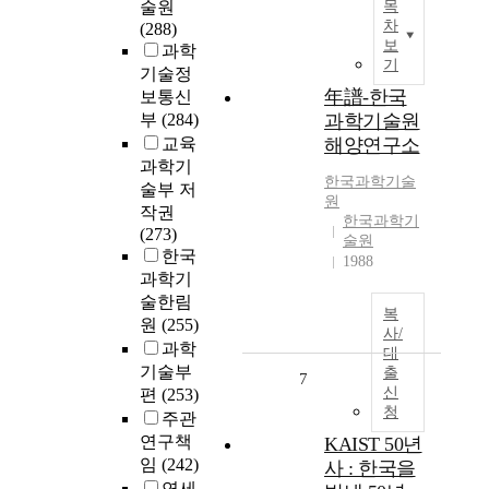
술원
목
차
(288)
보
과학
기
기술정
年譜-한국
보통신
부
(284)
과학기술원
교육
해양연구소
과학기
한국과학기술
술부 저
원
작권
한국과학기
(273)
술원
한국
1988
과학기
술한림
복
원
(255)
사/
과학
대
기술부
출
7
신
편
(253)
청
주관
연구책
KAIST 50년
임
(242)
사 : 한국을
연세