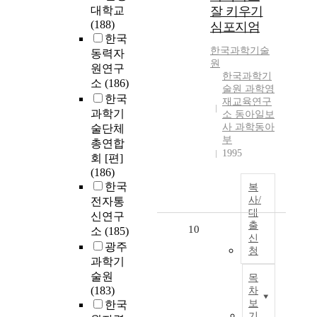
대학교
잘 키우기
(188)
심포지엄
한국
한국과학기술
동력자
원
원연구
한국과학기
소
(186)
술원 과학영
한국
재교육연구
과학기
소 동아일보
사 과학동아
술단체
부
총연합
1995
회 [편]
(186)
한국
복
사/
전자통
대
신연구
출
10
소
(185)
신
광주
청
과학기
술원
목
(183)
차
보
한국
기