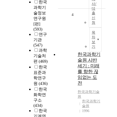
한국
사/
과학기
대
술정보
출
4
신
연구원
청
[편]
(593)
목
연구
차
기관
보
(547)
기
과학
한국과학기
기술처
술원 사반
편
(469)
세기 : 미래
한국
를 향한 끊
표준과
임없는 도
학연구
전
원
(436)
한국
한국과학기술
화학연
원
구소
한국과학기
(434)
술원
한국
1996
기계연