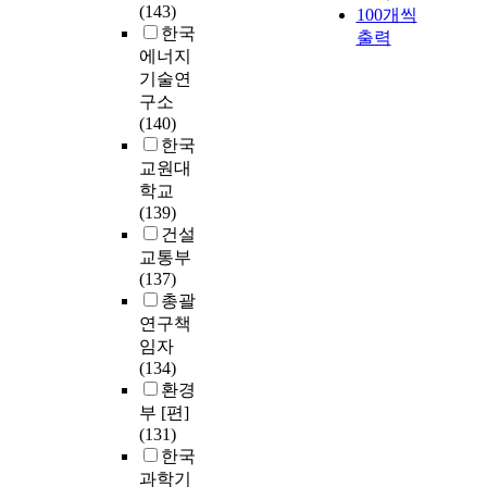
(143)
100개씩
한국
출력
에너지
기술연
구소
(140)
한국
교원대
학교
(139)
건설
교통부
(137)
총괄
연구책
임자
(134)
환경
부 [편]
(131)
한국
과학기