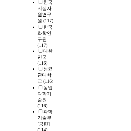
한국
지질자
원연구
원
(117)
한국
화학연
구원
(117)
대한
민국
(116)
성균
관대학
교
(116)
농업
과학기
술원
(116)
과학
기술부
[공편]
(114)