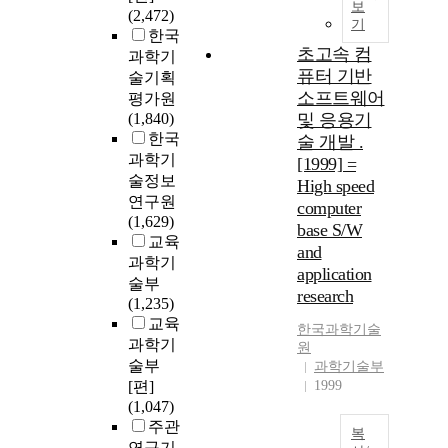
보
(2,472)
기
한국
초고속 컴
과학기
퓨터 기반
술기획
소프트웨어
평가원
(1,840)
및 응용기
한국
술 개발 .
과학기
[1999] =
술정보
High speed
연구원
computer
(1,629)
base S/W
교육
and
과학기
application
술부
research
(1,235)
교육
한국과학기술
과학기
원
술부
과학기술부
[편]
1999
(1,047)
주관
복
연구기