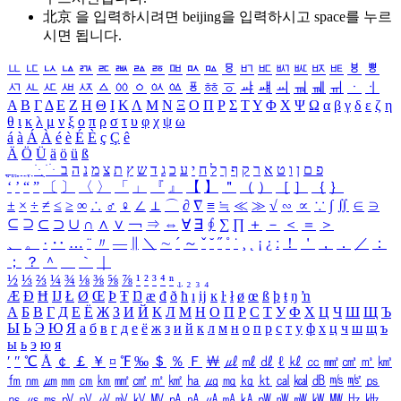
北京 을 입력하시려면
beijing
을 입력하시고 space를 누르
시면 됩니다.
ㅥ
ㅦ
ㅧ
ㅨ
ㅩ
ㅪ
ㅫ
ㅬ
ㅭ
ㅮ
ㅯ
ㅰ
ㅱ
ㅲ
ㅳ
ㅴ
ㅵ
ㅶ
ㅷ
ㅸ
ㅹ
ㅺ
ㅻ
ㅼ
ㅽ
ㅾ
ㅿ
ㆀ
ㆁ
ㆂ
ㆃ
ㆄ
ㆅ
ㆆ
ㆇ
ㆈ
ㆉ
ㆊ
ㆋ
ㆌ
ㆍ
ㆎ
Α
Β
Γ
Δ
Ε
Ζ
Η
Θ
Ι
Κ
Λ
Μ
Ν
Ξ
Ο
Π
Ρ
Σ
Τ
Υ
Φ
Χ
Ψ
Ω
α
β
γ
δ
ε
ζ
η
θ
ι
κ
λ
μ
ν
ξ
ο
π
ρ
σ
τ
υ
φ
χ
ψ
ω
á
à
Á
À
é
è
É
È
ç
Ç
ê
Ä
Ö
Ü
ä
ö
ü
ß
ְ
ֳ
ֲ
ֱ
ָ
ַ
ֵ
ֶ
ִ
ֹ
ּ
ֻ
ׂ
ׁ
ּ
ב
ה
נ
מ
צ
ת
ץ
ש
ד
ג
כ
ע
י
ח
ל
ך
ף
ק
ר
א
ט
ו
ן
ם
פ
‘
’
“
”
〔
〕
〈
〉
「
」
『
』
【
】
＂
（
）
［
］
｛
｝
±
×
÷
≠
≤
≥
∞
∴
♂
♀
∠
⊥
⌒
∂
∇
≡
≒
≪
≫
√
∽
∝
∵
∫
∬
∈
∋
⊆
⊇
⊂
⊃
∪
∩
∧
∨
￢
⇒
⇔
∀
∃
∮
∑
∏
＋
－
＜
＝
＞
、
。
·
‥
…
¨
〃
―
∥
＼
∼
´
～
ˇ
˘
˝
˚
˙
¸
˛
¡
¿
ː
！
＇
，
．
／
：
；
？
＾
＿
｀
｜
½
⅓
⅔
¼
¾
⅛
⅜
⅝
⅞
¹
²
³
⁴
ⁿ
₁
₂
₃
₄
Æ
Ð
Ħ
Ĳ
Ł
Ø
Œ
Þ
Ŧ
Ŋ
æ
đ
ð
ħ
ı
ĳ
ĸ
ŀ
ł
ø
œ
ß
þ
ŧ
ŋ
ŉ
А
Б
В
Г
Д
Е
Ё
Ж
З
И
Й
К
Л
М
Н
О
П
Р
С
Т
У
Ф
Х
Ц
Ч
Ш
Щ
Ъ
Ы
Ь
Э
Ю
Я
а
б
в
г
д
е
ё
ж
з
и
й
к
л
м
н
о
п
р
с
т
у
ф
х
ц
ч
ш
щ
ъ
ы
ь
э
ю
я
′
″
℃
Å
￠
￡
￥
¤
℉
‰
＄
％
Ｆ
￦
㎕
㎖
㎗
ℓ
㎘
㏄
㎣
㎤
㎥
㎦
㎙
㎚
㎛
㎜
㎝
㎞
㎟
㎠
㎡
㎢
㏊
㎍
㎎
㎏
㏏
㎈
㎉
㏈
㎧
㎨
㎰
㎱
㎲
㎳
㎴
㎵
㎶
㎷
㎸
㎹
㎀
㎁
㎂
㎃
㎄
㎺
㎻
㎽
㎾
㎿
㎐
㎑