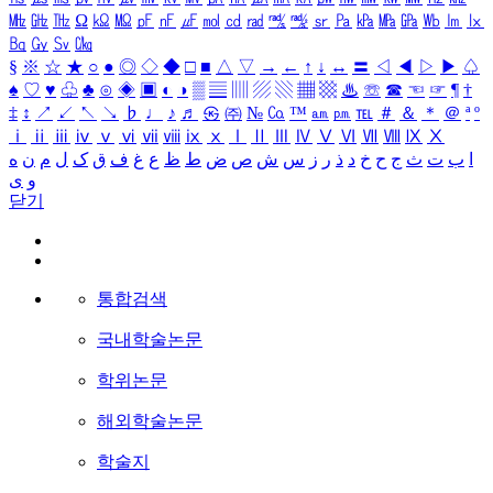
㎒
㎓
㎔
Ω
㏀
㏁
㎊
㎋
㎌
㏖
㏅
㎭
㎮
㎯
㏛
㎩
㎪
㎫
㎬
㏝
㏐
㏓
㏃
㏉
㏜
㏆
§
※
☆
★
○
●
◎
◇
◆
□
■
△
▽
→
←
↑
↓
↔
〓
◁
◀
▷
▶
♤
♠
♡
♥
♧
♣
⊙
◈
▣
◐
◑
▒
▤
▥
▨
▧
▦
▩
♨
☏
☎
☜
☞
¶
†
‡
↕
↗
↙
↖
↘
♭
♩
♪
♬
㉿
㈜
№
㏇
™
㏂
㏘
℡
＃
＆
＊
＠
ª
º
ⅰ
ⅱ
ⅲ
ⅳ
ⅴ
ⅵ
ⅶ
ⅷ
ⅸ
ⅹ
Ⅰ
Ⅱ
Ⅲ
Ⅳ
Ⅴ
Ⅵ
Ⅶ
Ⅷ
Ⅸ
Ⅹ
ا
ب
ت
ث
ج
ح
خ
د
ذ
ر
ز
س
ش
ص
ض
ط
ظ
ع
غ
ف
ق
ک
ل
م
ن
ه
و
ی
닫기
통합검색
국내학술논문
학위논문
해외학술논문
학술지