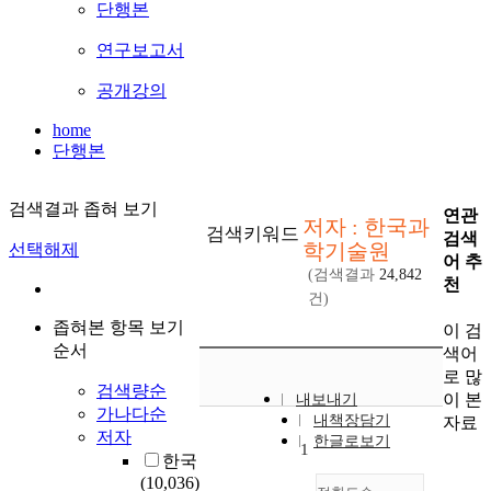
단행본
연구보고서
공개강의
home
단행본
검색결과 좁혀 보기
연관
저자 : 한국과
검색키워드
검색
학기술원
선택해제
어 추
(검색결과
24,842
천
건)
좁혀본 항목 보기
이 검
순서
색어
로 많
검색량순
이 본
내보내기
가나다순
내책장담기
자료
저자
한글로보기
1
한국
(10,036)