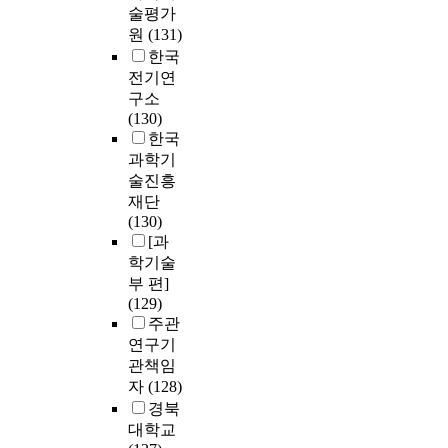
술평가
원
(131)
한국
전기연
구소
(130)
한국
과학기
술진흥
재단
(130)
[과
학기술
부 편]
(129)
주관
연구기
관책임
자
(128)
경북
대학교