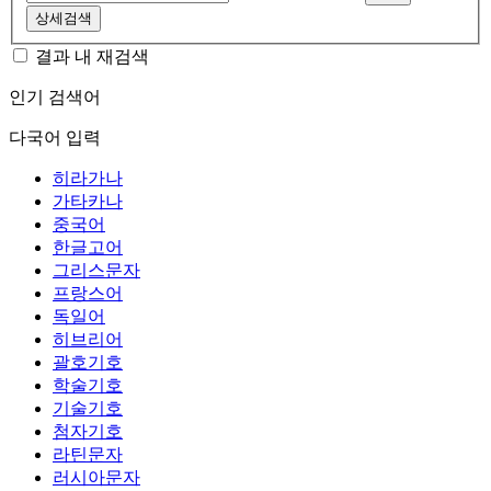
상세검색
결과 내 재검색
인기 검색어
다국어 입력
히라가나
가타카나
중국어
한글고어
그리스문자
프랑스어
독일어
히브리어
괄호기호
학술기호
기술기호
첨자기호
라틴문자
러시아문자