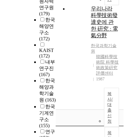
원자력
연구원
우리나라
(179)
科學技術發
한국
達史에 관
해양연
한 硏究 : 電
구소
氣分野
(172)
한국과학기술
KAIST
원
(172)
韓國科學技
내부
術院 科學技
術政策硏究
연구진
評價센터
(167)
1987
한국
해양과
학기술
복
사/
원
(163)
대
한국
출
기계연
신
구소
청
(155)
연구
목