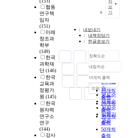
(153)
차
협동
보
기
연구책
임자
(151)
내보내기
미래
내책장담기
창조과
한글로보기
학부
(149)
정확도순
한국
과학재
내림차순
정확도
단
(146)
순
한국
10개씩 출력
내림차순
인기도
교육과
순
조회
정평가
10개씩
연도순
원
(145)
출력
제목순
한국
20개씩
저자순
원자력
출력
발행기
연구소
30개씩
관순
연구
출력
(144)
50개씩
강사
출력