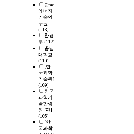
한국
에너지
기술연
구원
(113)
환경
부
(112)
충남
대학교
(110)
[한
국과학
기술원]
(109)
한국
과학기
술한림
원 [편]
(105)
[한
국과학