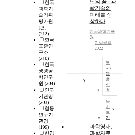
년의 꿈 : 과
한국
학기술의
과학기
미래를 상
술기획
상하다
평가원
[편]
한국과학기술
(212)
원
한국
지식공감
표준연
2022
구소
(210)
복
한국
사/
생명공
대
학연구
출
9
원
(204)
신
연구
청
기관명
목
(203)
차
협동
보
연구기
기
관명
과학영재,
(199)
과학자로
한양