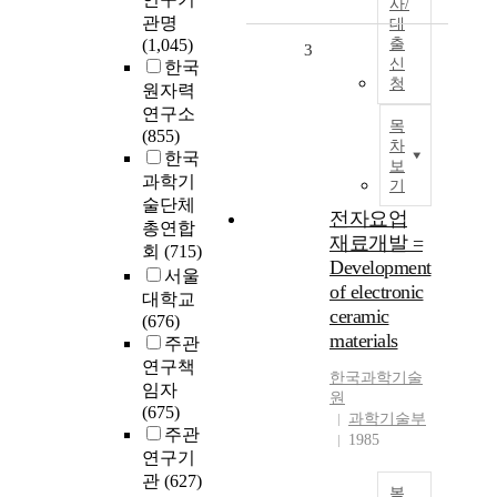
사/
관명
대
(1,045)
출
3
신
한국
청
원자력
연구소
목
(855)
차
한국
보
과학기
기
술단체
전자요업
총연합
재료개발 =
회
(715)
Development
서울
of electronic
대학교
ceramic
(676)
materials
주관
연구책
한국과학기술
임자
원
(675)
과학기술부
주관
1985
연구기
관
(627)
복