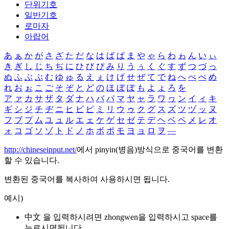
단위기호
일반기호
로마자
아랍어
あ
ぁ
か
が
さ
ざ
た
だ
な
は
ば
ぱ
ま
や
ゃ
ら
わ
ゎ
ん
い
ぃ
き
ぎ
し
じ
ち
ぢ
に
ひ
び
ぴ
み
り
う
ぅ
く
ぐ
す
ず
つ
づ
っ
ぬ
ふ
ぶ
ぷ
む
ゆ
ゅ
る
え
ぇ
け
げ
せ
ぜ
て
で
ね
へ
べ
ぺ
め
れ
お
ぉ
こ
ご
そ
ぞ
と
ど
の
ほ
ぼ
ぽ
も
よ
ょ
ろ
を
ア
ァ
カ
サ
ザ
タ
ダ
ナ
ハ
バ
パ
マ
ヤ
ャ
ラ
ワ
ヮ
ン
イ
ィ
キ
ギ
シ
ジ
チ
ヂ
ニ
ヒ
ビ
ピ
ミ
リ
ウ
ゥ
ク
グ
ス
ズ
ツ
ヅ
ッ
ヌ
フ
ブ
プ
ム
ユ
ュ
ル
エ
ェ
ケ
ゲ
セ
ゼ
テ
デ
ヘ
ベ
ペ
メ
レ
オ
ォ
コ
ゴ
ソ
ゾ
ト
ド
ノ
ホ
ボ
ポ
モ
ヨ
ョ
ロ
ヲ
―
http://chineseinput.net/
에서 pinyin(병음)방식으로 중국어를 변환
할 수 있습니다.
변환된 중국어를 복사하여 사용하시면 됩니다.
예시)
中文 을 입력하시려면
zhongwen
을 입력하시고 space를
누르시면됩니다.