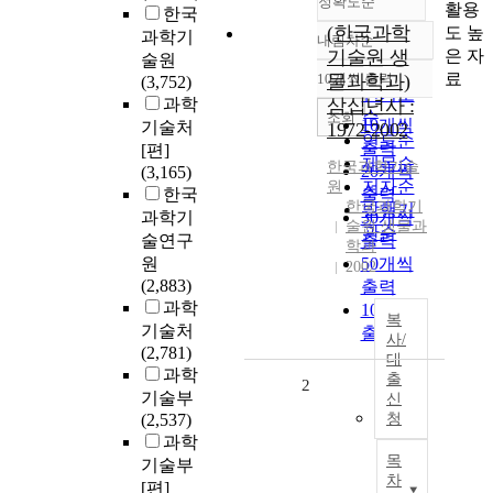
정확도순
활용
한국
(한국과학
도 높
과학기
내림차순
정확도
은 자
기술원 생
술원
순
료
10개씩 출력
물과학과)
(3,752)
내림차순
인기도
과학
삼십년사 :
순
조회
10개씩
기술처
1972-2002
연도순
출력
[편]
제목순
한국과학기술
20개씩
(3,165)
저자순
원
한국
출력
한국과학기
발행기
과학기
30개씩
술원 생물과
관순
술연구
출력
학과
원
50개씩
2002
(2,883)
출력
과학
100개씩
복
기술처
출력
사/
(2,781)
대
과학
출
2
기술부
신
(2,537)
청
과학
목
기술부
차
[편]