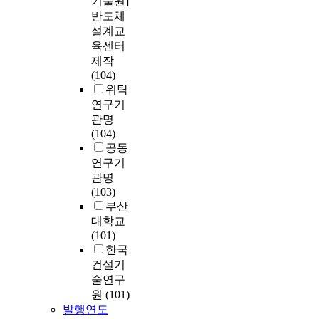
기술원]
반도체
설계교
육센터
제작
(104)
위탁
연구기
관명
(104)
공동
연구기
관명
(103)
부산
대학교
(101)
한국
건설기
술연구
원
(101)
발행연도