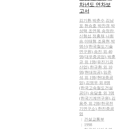
차년도 연차보
고서
김기환
,
박춘수
,
김남
포
,
현승호
,
박찬경
,
박
성택
,
조연옥
,
송정란
,
신형섭
,
정흥채
,
나희
승
,
이태형
,
조용현
,
박
명신(한국철도기술
연구원)
,
송진
,
외
,
40
명(대우중공업)
,
박훈
규
,
외
,
1명(유진기공
산업)
,
한규환
,
외
,
10
명(현대정공)
,
임준
석
,
외
,
1명(현대중공
업)
,
김영우
,
외
,
8명
(한국고속철도건설
공단)
,
송달호
,
외
,
3명
(한국기계연구원)
,
김
용주
,
외
,
2명(한국전
기연구소)
,
한진중공
업
건설교통부
1998