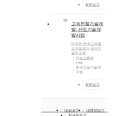
원문보기
10
고속전철기술개
발: 선도기술개
발사업
이우현
,
한국고속철
도건설공단
,
생산기
술연구원
건설교통부
1996
한국건설기술연
구원
원문보기
내보내기
내책장담기
한글로보기