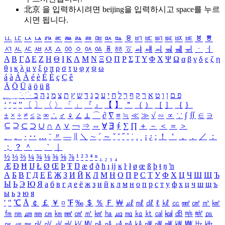
北京 을 입력하시려면
beijing
을 입력하시고 space를 누르
시면 됩니다.
ㅥ
ㅦ
ㅧ
ㅨ
ㅩ
ㅪ
ㅫ
ㅬ
ㅭ
ㅮ
ㅯ
ㅰ
ㅱ
ㅲ
ㅳ
ㅴ
ㅵ
ㅶ
ㅷ
ㅸ
ㅹ
ㅺ
ㅻ
ㅼ
ㅽ
ㅾ
ㅿ
ㆀ
ㆁ
ㆂ
ㆃ
ㆄ
ㆅ
ㆆ
ㆇ
ㆈ
ㆉ
ㆊ
ㆋ
ㆌ
ㆍ
ㆎ
Α
Β
Γ
Δ
Ε
Ζ
Η
Θ
Ι
Κ
Λ
Μ
Ν
Ξ
Ο
Π
Ρ
Σ
Τ
Υ
Φ
Χ
Ψ
Ω
α
β
γ
δ
ε
ζ
η
θ
ι
κ
λ
μ
ν
ξ
ο
π
ρ
σ
τ
υ
φ
χ
ψ
ω
á
à
Á
À
é
è
É
È
ç
Ç
ê
Ä
Ö
Ü
ä
ö
ü
ß
ְ
ֳ
ֲ
ֱ
ָ
ַ
ֵ
ֶ
ִ
ֹ
ּ
ֻ
ׂ
ׁ
ּ
ב
ה
נ
מ
צ
ת
ץ
ש
ד
ג
כ
ע
י
ח
ל
ך
ף
ק
ר
א
ט
ו
ן
ם
פ
‘
’
“
”
〔
〕
〈
〉
「
」
『
』
【
】
＂
（
）
［
］
｛
｝
±
×
÷
≠
≤
≥
∞
∴
♂
♀
∠
⊥
⌒
∂
∇
≡
≒
≪
≫
√
∽
∝
∵
∫
∬
∈
∋
⊆
⊇
⊂
⊃
∪
∩
∧
∨
￢
⇒
⇔
∀
∃
∮
∑
∏
＋
－
＜
＝
＞
、
。
·
‥
…
¨
〃
―
∥
＼
∼
´
～
ˇ
˘
˝
˚
˙
¸
˛
¡
¿
ː
！
＇
，
．
／
：
；
？
＾
＿
｀
｜
½
⅓
⅔
¼
¾
⅛
⅜
⅝
⅞
¹
²
³
⁴
ⁿ
₁
₂
₃
₄
Æ
Ð
Ħ
Ĳ
Ł
Ø
Œ
Þ
Ŧ
Ŋ
æ
đ
ð
ħ
ı
ĳ
ĸ
ŀ
ł
ø
œ
ß
þ
ŧ
ŋ
ŉ
А
Б
В
Г
Д
Е
Ё
Ж
З
И
Й
К
Л
М
Н
О
П
Р
С
Т
У
Ф
Х
Ц
Ч
Ш
Щ
Ъ
Ы
Ь
Э
Ю
Я
а
б
в
г
д
е
ё
ж
з
и
й
к
л
м
н
о
п
р
с
т
у
ф
х
ц
ч
ш
щ
ъ
ы
ь
э
ю
я
′
″
℃
Å
￠
￡
￥
¤
℉
‰
＄
％
Ｆ
￦
㎕
㎖
㎗
ℓ
㎘
㏄
㎣
㎤
㎥
㎦
㎙
㎚
㎛
㎜
㎝
㎞
㎟
㎠
㎡
㎢
㏊
㎍
㎎
㎏
㏏
㎈
㎉
㏈
㎧
㎨
㎰
㎱
㎲
㎳
㎴
㎵
㎶
㎷
㎸
㎹
㎀
㎁
㎂
㎃
㎄
㎺
㎻
㎽
㎾
㎿
㎐
㎑