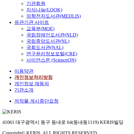
기관회원
지식나눔(LOOK)
의학전자도서관(MEDLIS)
유관기관 사이트
교육부(MOE)
국립장애인도서관(NLD)
국립중앙도서관(NL)
국회도서관(NAL)
연구윤리정보포털(CRE)
사이언스온 (ScienceON)
이용약관
개인정보처리방침
개인정보 재동의
기관소개
저작물 게시중단요청
41061 대구광역시 동구 동내로 64(동내동1119) KERIS빌딩
Copyright© KERIS. ALL RIGHTS RESERVED