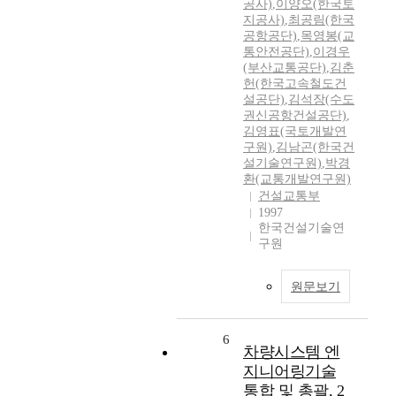
공사)
,
이양오(한국토
지공사)
,
최공림(한국
공항공단)
,
목영봉(교
통안전공단)
,
이경우
(부산교통공단)
,
김춘
헌(한국고속철도건
설공단)
,
김석장(수도
권신공항건설공단)
,
김영표(국토개발연
구원)
,
김남곤(한국건
설기술연구원)
,
박경
환(교통개발연구원)
건설교통부
1997
한국건설기술연
구원
원문보기
6
차량시스템 엔
지니어링기술
통합 및 총괄, 2