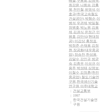
배철
,
구동회
,
김영국
,
최강윤
,
나희승
,
강홍
묵
,
천민철
,
유영석
,
이
호규(한국고속철도
건설공단)
,
박형순
,
이
병석
,
우관제
,
박일철
,
정병호
,
박노원
,
김용
제
,
김권식
,
온정근
,
민
평호
,
강만식(현대정
공)
,
이갑상
,
홍정표
,
박정준
,
손재용
,
김정
현
,
장공화(대우중공
업)
,
장승찬
,
한성용
,
김달수
,
강인규
,
방균
숙
,
김종우
,
이성규
,
이
용주
,
박성태
,
심영보
,
이철수
,
김정훈(한진
중공업)
,
철도기술연
구원
,
한국생산기술
연구원
,
아주대학교
건설교통부
1997
한국건설기술연
구원