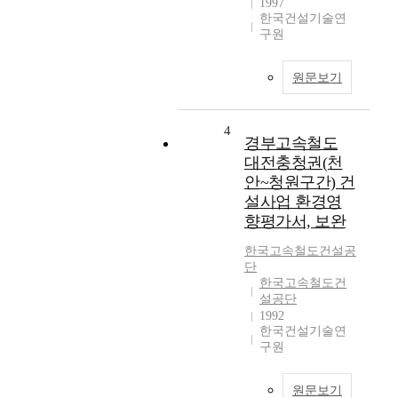
1997
한국건설기술연
구원
원문보기
4
경부고속철도
대전충청권(천
안~청원구간) 건
설사업 환경영
향평가서, 보완
한국고속철도건설공
단
한국고속철도건
설공단
1992
한국건설기술연
구원
원문보기