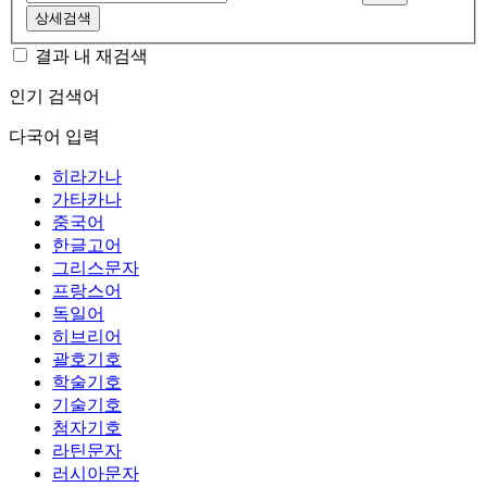
상세검색
결과 내 재검색
인기 검색어
다국어 입력
히라가나
가타카나
중국어
한글고어
그리스문자
프랑스어
독일어
히브리어
괄호기호
학술기호
기술기호
첨자기호
라틴문자
러시아문자