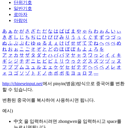
단위기호
일반기호
로마자
아랍어
あ
ぁ
か
が
さ
ざ
た
だ
な
は
ば
ぱ
ま
や
ゃ
ら
わ
ゎ
ん
い
ぃ
き
ぎ
し
じ
ち
ぢ
に
ひ
び
ぴ
み
り
う
ぅ
く
ぐ
す
ず
つ
づ
っ
ぬ
ふ
ぶ
ぷ
む
ゆ
ゅ
る
え
ぇ
け
げ
せ
ぜ
て
で
ね
へ
べ
ぺ
め
れ
お
ぉ
こ
ご
そ
ぞ
と
ど
の
ほ
ぼ
ぽ
も
よ
ょ
ろ
を
ア
ァ
カ
サ
ザ
タ
ダ
ナ
ハ
バ
パ
マ
ヤ
ャ
ラ
ワ
ヮ
ン
イ
ィ
キ
ギ
シ
ジ
チ
ヂ
ニ
ヒ
ビ
ピ
ミ
リ
ウ
ゥ
ク
グ
ス
ズ
ツ
ヅ
ッ
ヌ
フ
ブ
プ
ム
ユ
ュ
ル
エ
ェ
ケ
ゲ
セ
ゼ
テ
デ
ヘ
ベ
ペ
メ
レ
オ
ォ
コ
ゴ
ソ
ゾ
ト
ド
ノ
ホ
ボ
ポ
モ
ヨ
ョ
ロ
ヲ
―
http://chineseinput.net/
에서 pinyin(병음)방식으로 중국어를 변환
할 수 있습니다.
변환된 중국어를 복사하여 사용하시면 됩니다.
예시)
中文 을 입력하시려면
zhongwen
을 입력하시고 space를
누르시면됩니다.