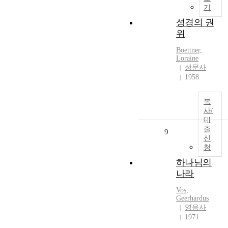
기
성경의 권
위
Boettner,
Loraine
성문사
1958
복
사/
대
출
9
신
청
하나님의
나라
Vos,
Geerhardus
영음사
1971