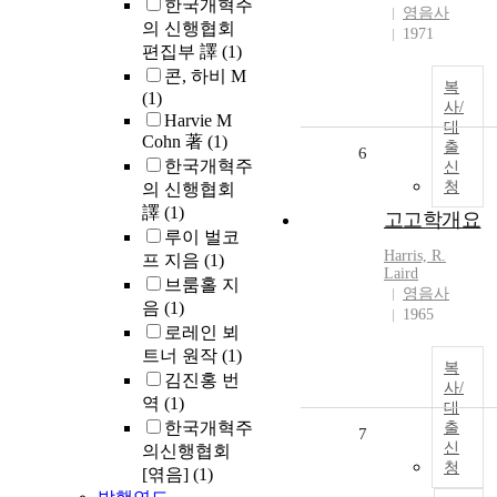
한국개혁주
영음사
의 신행협회
1971
편집부 譯
(1)
콘, 하비 M
복
(1)
사/
Harvie M
대
Cohn 著
(1)
출
6
한국개혁주
신
청
의 신행협회
譯
(1)
고고학개요
루이 벌코
Harris, R.
프 지음
(1)
Laird
브룸홀 지
영음사
음
(1)
1965
로레인 뵈
트너 원작
(1)
복
김진홍 번
사/
역
(1)
대
한국개혁주
출
7
신
의신행협회
청
[엮음]
(1)