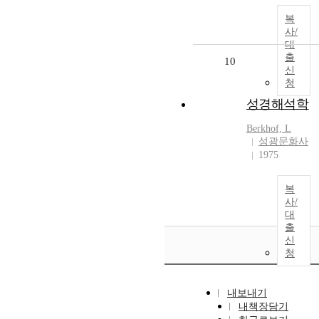
복
사/
대
출
10
신
청
성경해석학
Berkhof, L
성광문화사
1975
복
사/
대
출
신
청
내보내기
내책장담기