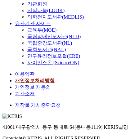
기관회원
지식나눔(LOOK)
의학전자도서관(MEDLIS)
유관기관 사이트
교육부(MOE)
국립장애인도서관(NLD)
국립중앙도서관(NL)
국회도서관(NAL)
연구윤리정보포털(CRE)
사이언스온 (ScienceON)
이용약관
개인정보처리방침
개인정보 재동의
기관소개
저작물 게시중단요청
41061 대구광역시 동구 동내로 64(동내동1119) KERIS빌딩
Copyright© KERIS. ALL RIGHTS RESERVED