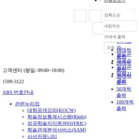
한글로보기
정확도순
내림차순
정확도
순
10개씩 출력
내림차순
인기도
순
조회
10개씩
연도순
출력
제목순
20개씩
저자순
출력
고객센터 (평일: 09:00~18:00)
발행기
30개씩
관순
1599-3122
출력
50개씩
ARS 번호안내
출력
100개씩
관련누리집
출력
대학공개강의(KOCW)
학술정보통계시스템(Rinfo)
외국학술지지원센터(FRIC)
학술관계분석서비스(SAM)
사서커뮤니티