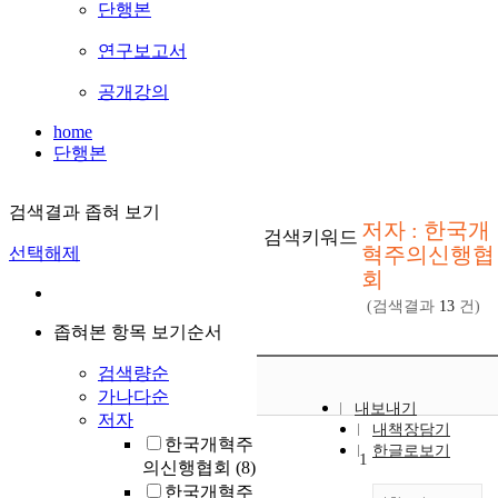
단행본
연구보고서
공개강의
home
단행본
검색결과 좁혀 보기
저자 : 한국개
검색키워드
혁주의신행협
선택해제
회
(검색결과
13
건)
좁혀본 항목 보기순서
검색량순
가나다순
내보내기
저자
내책장담기
한국개혁주
한글로보기
1
의신행협회
(8)
한국개혁주