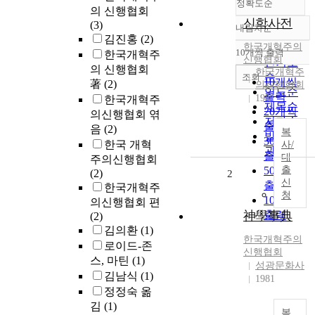
정확도순
의 신행협회
신학사전
(3)
내림차순
정확도
김진홍
(2)
한국개혁주의
순
10개씩 출력
한국개혁주
내림차순
신행협회
인기도
의 신행협회
한국개혁주
순
조회
10개씩
著
(2)
의신행협회
연도순
출력
1981
한국개혁주
제목순
20개씩
의신행협회 엮
저자순
출력
음
(2)
복
발행기
30개씩
한국 개혁
사/
관순
출력
대
주의신행협회
50개씩
출
(2)
2
신
출력
한국개혁주
청
100개씩
의신행협회 편
神學事典
출력
(2)
김의환
(1)
한국개혁주의
로이드-존
신행협회
스, 마틴
(1)
성광문화사
김남식
(1)
1981
정정숙 옮
김
(1)
복