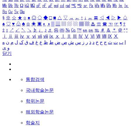
㎒
㎓
㎔
Ω
㏀
㏁
㎊
㎋
㎌
㏖
㏅
㎭
㎮
㎯
㏛
㎩
㎪
㎫
㎬
㏝
㏐
㏓
㏃
㏉
㏜
㏆
§
※
☆
★
○
●
◎
◇
◆
□
■
△
▽
→
←
↑
↓
↔
〓
◁
◀
▷
▶
♤
♠
♡
♥
♧
♣
⊙
◈
▣
◐
◑
▒
▤
▥
▨
▧
▦
▩
♨
☏
☎
☜
☞
¶
†
‡
↕
↗
↙
↖
↘
♭
♩
♪
♬
㉿
㈜
№
㏇
™
㏂
㏘
℡
＃
＆
＊
＠
ª
º
ⅰ
ⅱ
ⅲ
ⅳ
ⅴ
ⅵ
ⅶ
ⅷ
ⅸ
ⅹ
Ⅰ
Ⅱ
Ⅲ
Ⅳ
Ⅴ
Ⅵ
Ⅶ
Ⅷ
Ⅸ
Ⅹ
ا
ب
ت
ث
ج
ح
خ
د
ذ
ر
ز
س
ش
ص
ض
ط
ظ
ع
غ
ف
ق
ک
ل
م
ن
ه
و
ی
닫기
통합검색
국내학술논문
학위논문
해외학술논문
학술지