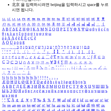
北京 을 입력하시려면
beijing
을 입력하시고 space를 누르
시면 됩니다.
ㅥ
ㅦ
ㅧ
ㅨ
ㅩ
ㅪ
ㅫ
ㅬ
ㅭ
ㅮ
ㅯ
ㅰ
ㅱ
ㅲ
ㅳ
ㅴ
ㅵ
ㅶ
ㅷ
ㅸ
ㅹ
ㅺ
ㅻ
ㅼ
ㅽ
ㅾ
ㅿ
ㆀ
ㆁ
ㆂ
ㆃ
ㆄ
ㆅ
ㆆ
ㆇ
ㆈ
ㆉ
ㆊ
ㆋ
ㆌ
ㆍ
ㆎ
Α
Β
Γ
Δ
Ε
Ζ
Η
Θ
Ι
Κ
Λ
Μ
Ν
Ξ
Ο
Π
Ρ
Σ
Τ
Υ
Φ
Χ
Ψ
Ω
α
β
γ
δ
ε
ζ
η
θ
ι
κ
λ
μ
ν
ξ
ο
π
ρ
σ
τ
υ
φ
χ
ψ
ω
á
à
Á
À
é
è
É
È
ç
Ç
ê
Ä
Ö
Ü
ä
ö
ü
ß
ְ
ֳ
ֲ
ֱ
ָ
ַ
ֵ
ֶ
ִ
ֹ
ּ
ֻ
ׂ
ׁ
ּ
ב
ה
נ
מ
צ
ת
ץ
ש
ד
ג
כ
ע
י
ח
ל
ך
ף
ק
ר
א
ט
ו
ן
ם
פ
‘
’
“
”
〔
〕
〈
〉
「
」
『
』
【
】
＂
（
）
［
］
｛
｝
±
×
÷
≠
≤
≥
∞
∴
♂
♀
∠
⊥
⌒
∂
∇
≡
≒
≪
≫
√
∽
∝
∵
∫
∬
∈
∋
⊆
⊇
⊂
⊃
∪
∩
∧
∨
￢
⇒
⇔
∀
∃
∮
∑
∏
＋
－
＜
＝
＞
、
。
·
‥
…
¨
〃
―
∥
＼
∼
´
～
ˇ
˘
˝
˚
˙
¸
˛
¡
¿
ː
！
＇
，
．
／
：
；
？
＾
＿
｀
｜
½
⅓
⅔
¼
¾
⅛
⅜
⅝
⅞
¹
²
³
⁴
ⁿ
₁
₂
₃
₄
Æ
Ð
Ħ
Ĳ
Ł
Ø
Œ
Þ
Ŧ
Ŋ
æ
đ
ð
ħ
ı
ĳ
ĸ
ŀ
ł
ø
œ
ß
þ
ŧ
ŋ
ŉ
А
Б
В
Г
Д
Е
Ё
Ж
З
И
Й
К
Л
М
Н
О
П
Р
С
Т
У
Ф
Х
Ц
Ч
Ш
Щ
Ъ
Ы
Ь
Э
Ю
Я
а
б
в
г
д
е
ё
ж
з
и
й
к
л
м
н
о
п
р
с
т
у
ф
х
ц
ч
ш
щ
ъ
ы
ь
э
ю
я
′
″
℃
Å
￠
￡
￥
¤
℉
‰
＄
％
Ｆ
￦
㎕
㎖
㎗
ℓ
㎘
㏄
㎣
㎤
㎥
㎦
㎙
㎚
㎛
㎜
㎝
㎞
㎟
㎠
㎡
㎢
㏊
㎍
㎎
㎏
㏏
㎈
㎉
㏈
㎧
㎨
㎰
㎱
㎲
㎳
㎴
㎵
㎶
㎷
㎸
㎹
㎀
㎁
㎂
㎃
㎄
㎺
㎻
㎽
㎾
㎿
㎐
㎑