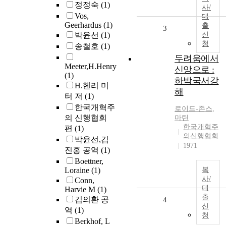
정정숙
(1)
사/
Vos,
대
Geerhardus
(1)
출
3
박윤선
(1)
신
청
송철호
(1)
두려움에서
Meeter,H.Henry
신앙으로 :
(1)
하박국서강
H.헨리 미
해
터 저
(1)
한국개혁주
로이드-존스,
의 신행협회
마틴
한국개혁주
편
(1)
의신행협회
박윤선,김
1971
진홍 공역
(1)
Boettner,
Loraine
(1)
복
사/
Conn,
대
Harvie M
(1)
출
김의환 공
4
신
역
(1)
청
Berkhof, L