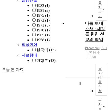
발행연도
목
1983
(1)
차
1981
(2)
보
1975
(1)
기
1973
(1)
나를 보내
1971
(5)
소서 : 세계
1970
(1)
를 향한 선
1965
(1)
교의 책임
1958
(1)
작성언어
Broomhall, A. J
한국어
(13)
영음사
자료형태
1970
단행본
(13)
복
오늘 본 자료
사/
대
출
8
신
청
목
차
보