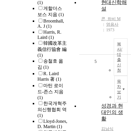
현대신학해
(1)
게할더스
설
보스 지음
(1)
콘, 하비 M
Broomhall,
영음사
A. J
(1)
1973
Harris, R.
Laird
(1)
韓國改革主
복
義信行協會 編
사/
대
(1)
출
송철호 옮
5
신
김
(1)
청
R. Laird
Harris 著
(1)
목
마틴 로이
차
드-존스 지음
보
(1)
기
한국개혁주
성경과 현
의신행협회 역
대인의 생
(1)
활
Lloyd-Jones,
D. Martin
(1)
김남식