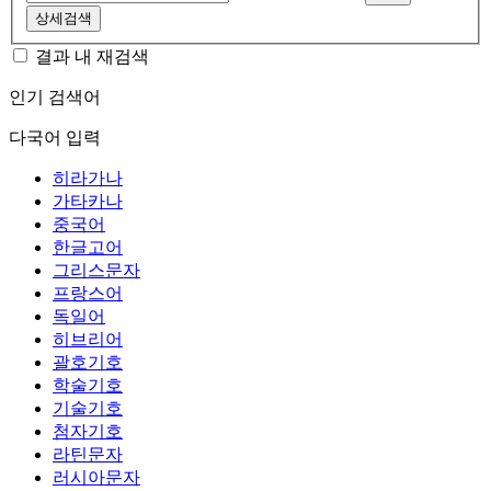
상세검색
결과 내 재검색
인기 검색어
다국어 입력
히라가나
가타카나
중국어
한글고어
그리스문자
프랑스어
독일어
히브리어
괄호기호
학술기호
기술기호
첨자기호
라틴문자
러시아문자