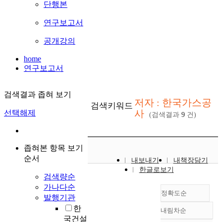
단행본
연구보고서
공개강의
home
연구보고서
검색결과 좁혀 보기
저자 : 한국가스공
검색키워드
사
선택해제
(검색결과
9
건)
좁혀본 항목 보기
순서
내보내기
내책장담기
한글로보기
검색량순
가나다순
정확도순
발행기관
한
내림차순
정확도
국건설