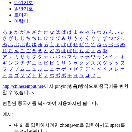
단위기호
일반기호
로마자
아랍어
あ
ぁ
か
が
さ
ざ
た
だ
な
は
ば
ぱ
ま
や
ゃ
ら
わ
ゎ
ん
い
ぃ
き
ぎ
し
じ
ち
ぢ
に
ひ
び
ぴ
み
り
う
ぅ
く
ぐ
す
ず
つ
づ
っ
ぬ
ふ
ぶ
ぷ
む
ゆ
ゅ
る
え
ぇ
け
げ
せ
ぜ
て
で
ね
へ
べ
ぺ
め
れ
お
ぉ
こ
ご
そ
ぞ
と
ど
の
ほ
ぼ
ぽ
も
よ
ょ
ろ
を
ア
ァ
カ
サ
ザ
タ
ダ
ナ
ハ
バ
パ
マ
ヤ
ャ
ラ
ワ
ヮ
ン
イ
ィ
キ
ギ
シ
ジ
チ
ヂ
ニ
ヒ
ビ
ピ
ミ
リ
ウ
ゥ
ク
グ
ス
ズ
ツ
ヅ
ッ
ヌ
フ
ブ
プ
ム
ユ
ュ
ル
エ
ェ
ケ
ゲ
セ
ゼ
テ
デ
ヘ
ベ
ペ
メ
レ
オ
ォ
コ
ゴ
ソ
ゾ
ト
ド
ノ
ホ
ボ
ポ
モ
ヨ
ョ
ロ
ヲ
―
http://chineseinput.net/
에서 pinyin(병음)방식으로 중국어를 변환
할 수 있습니다.
변환된 중국어를 복사하여 사용하시면 됩니다.
예시)
中文 을 입력하시려면
zhongwen
을 입력하시고 space를
누르시면됩니다.