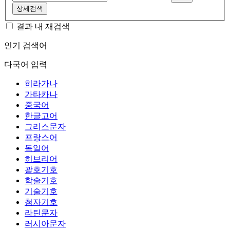
상세검색
결과 내 재검색
인기 검색어
다국어 입력
히라가나
가타카나
중국어
한글고어
그리스문자
프랑스어
독일어
히브리어
괄호기호
학술기호
기술기호
첨자기호
라틴문자
러시아문자