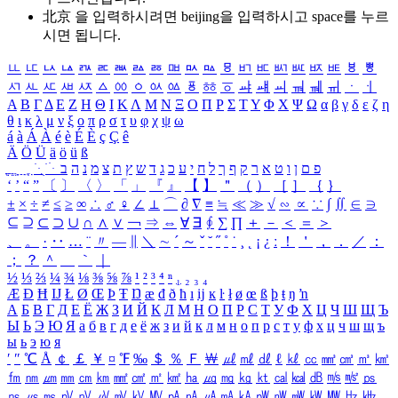
北京 을 입력하시려면
beijing
을 입력하시고 space를 누르
시면 됩니다.
ㅥ
ㅦ
ㅧ
ㅨ
ㅩ
ㅪ
ㅫ
ㅬ
ㅭ
ㅮ
ㅯ
ㅰ
ㅱ
ㅲ
ㅳ
ㅴ
ㅵ
ㅶ
ㅷ
ㅸ
ㅹ
ㅺ
ㅻ
ㅼ
ㅽ
ㅾ
ㅿ
ㆀ
ㆁ
ㆂ
ㆃ
ㆄ
ㆅ
ㆆ
ㆇ
ㆈ
ㆉ
ㆊ
ㆋ
ㆌ
ㆍ
ㆎ
Α
Β
Γ
Δ
Ε
Ζ
Η
Θ
Ι
Κ
Λ
Μ
Ν
Ξ
Ο
Π
Ρ
Σ
Τ
Υ
Φ
Χ
Ψ
Ω
α
β
γ
δ
ε
ζ
η
θ
ι
κ
λ
μ
ν
ξ
ο
π
ρ
σ
τ
υ
φ
χ
ψ
ω
á
à
Á
À
é
è
É
È
ç
Ç
ê
Ä
Ö
Ü
ä
ö
ü
ß
ְ
ֳ
ֲ
ֱ
ָ
ַ
ֵ
ֶ
ִ
ֹ
ּ
ֻ
ׂ
ׁ
ּ
ב
ה
נ
מ
צ
ת
ץ
ש
ד
ג
כ
ע
י
ח
ל
ך
ף
ק
ר
א
ט
ו
ן
ם
פ
‘
’
“
”
〔
〕
〈
〉
「
」
『
』
【
】
＂
（
）
［
］
｛
｝
±
×
÷
≠
≤
≥
∞
∴
♂
♀
∠
⊥
⌒
∂
∇
≡
≒
≪
≫
√
∽
∝
∵
∫
∬
∈
∋
⊆
⊇
⊂
⊃
∪
∩
∧
∨
￢
⇒
⇔
∀
∃
∮
∑
∏
＋
－
＜
＝
＞
、
。
·
‥
…
¨
〃
―
∥
＼
∼
´
～
ˇ
˘
˝
˚
˙
¸
˛
¡
¿
ː
！
＇
，
．
／
：
；
？
＾
＿
｀
｜
½
⅓
⅔
¼
¾
⅛
⅜
⅝
⅞
¹
²
³
⁴
ⁿ
₁
₂
₃
₄
Æ
Ð
Ħ
Ĳ
Ł
Ø
Œ
Þ
Ŧ
Ŋ
æ
đ
ð
ħ
ı
ĳ
ĸ
ŀ
ł
ø
œ
ß
þ
ŧ
ŋ
ŉ
А
Б
В
Г
Д
Е
Ё
Ж
З
И
Й
К
Л
М
Н
О
П
Р
С
Т
У
Ф
Х
Ц
Ч
Ш
Щ
Ъ
Ы
Ь
Э
Ю
Я
а
б
в
г
д
е
ё
ж
з
и
й
к
л
м
н
о
п
р
с
т
у
ф
х
ц
ч
ш
щ
ъ
ы
ь
э
ю
я
′
″
℃
Å
￠
￡
￥
¤
℉
‰
＄
％
Ｆ
￦
㎕
㎖
㎗
ℓ
㎘
㏄
㎣
㎤
㎥
㎦
㎙
㎚
㎛
㎜
㎝
㎞
㎟
㎠
㎡
㎢
㏊
㎍
㎎
㎏
㏏
㎈
㎉
㏈
㎧
㎨
㎰
㎱
㎲
㎳
㎴
㎵
㎶
㎷
㎸
㎹
㎀
㎁
㎂
㎃
㎄
㎺
㎻
㎽
㎾
㎿
㎐
㎑