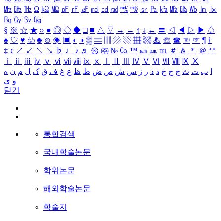
㎒
㎓
㎔
Ω
㏀
㏁
㎊
㎋
㎌
㏖
㏅
㎭
㎮
㎯
㏛
㎩
㎪
㎫
㎬
㏝
㏐
㏓
㏃
㏉
㏜
㏆
§
※
☆
★
○
●
◎
◇
◆
□
■
△
▽
→
←
↑
↓
↔
〓
◁
◀
▷
▶
♤
♠
♡
♥
♧
♣
⊙
◈
▣
◐
◑
▒
▤
▥
▨
▧
▦
▩
♨
☏
☎
☜
☞
¶
†
‡
↕
↗
↙
↖
↘
♭
♩
♪
♬
㉿
㈜
№
㏇
™
㏂
㏘
℡
＃
＆
＊
＠
ª
º
ⅰ
ⅱ
ⅲ
ⅳ
ⅴ
ⅵ
ⅶ
ⅷ
ⅸ
ⅹ
Ⅰ
Ⅱ
Ⅲ
Ⅳ
Ⅴ
Ⅵ
Ⅶ
Ⅷ
Ⅸ
Ⅹ
ا
ب
ت
ث
ج
ح
خ
د
ذ
ر
ز
س
ش
ص
ض
ط
ظ
ع
غ
ف
ق
ک
ل
م
ن
ه
و
ی
닫기
통합검색
국내학술논문
학위논문
해외학술논문
학술지