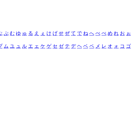
ぶ
ぷ
む
ゆ
ゅ
る
え
ぇ
け
げ
せ
ぜ
て
で
ね
へ
べ
ぺ
め
れ
お
ぉ
プ
ム
ユ
ュ
ル
エ
ェ
ケ
ゲ
セ
ゼ
テ
デ
ヘ
ベ
ペ
メ
レ
オ
ォ
コ
ゴ