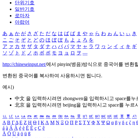
단위기호
일반기호
로마자
아랍어
あ
ぁ
か
が
さ
ざ
た
だ
な
は
ば
ぱ
ま
や
ゃ
ら
わ
ゎ
ん
い
ぃ
き
こ
ご
そ
ぞ
と
ど
の
ほ
ぼ
ぽ
も
よ
ょ
ろ
を
ア
ァ
カ
サ
ザ
タ
ダ
ナ
ハ
バ
パ
マ
ヤ
ャ
ラ
ワ
ヮ
ン
イ
ィ
キ
ギ
ソ
ゾ
ト
ド
ノ
ホ
ボ
ポ
モ
ヨ
ョ
ロ
ヲ
―
http://chineseinput.net/
에서 pinyin(병음)방식으로 중국어를 변환
변환된 중국어를 복사하여 사용하시면 됩니다.
예시)
中文 을 입력하시려면
zhongwen
을 입력하시고 space를
北京 을 입력하시려면
beijing
을 입력하시고 space를 누르
ㅥ
ㅦ
ㅧ
ㅨ
ㅩ
ㅪ
ㅫ
ㅬ
ㅭ
ㅮ
ㅯ
ㅰ
ㅱ
ㅲ
ㅳ
ㅴ
ㅵ
ㅶ
ㅷ
ㅸ
ㅹ
ㅺ
Α
Β
Γ
Δ
Ε
Ζ
Η
Θ
Ι
Κ
Λ
Μ
Ν
Ξ
Ο
Π
Ρ
Σ
Τ
Υ
Φ
Χ
Ψ
Ω
α
β
γ
δ
ε
ζ
η
á
à
Á
À
é
è
É
È
ç
Ç
ê
Ä
Ö
Ü
ä
ö
ü
ß