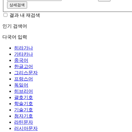
상세검색
결과 내 재검색
인기 검색어
다국어 입력
히라가나
가타카나
중국어
한글고어
그리스문자
프랑스어
독일어
히브리어
괄호기호
학술기호
기술기호
첨자기호
라틴문자
러시아문자