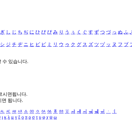
ぎ
し
じ
ち
ぢ
に
ひ
び
ぴ
み
り
う
ぅ
く
ぐ
す
ず
つ
づ
っ
ぬ
ふ
シ
ジ
チ
ヂ
ニ
ヒ
ビ
ピ
ミ
リ
ウ
ゥ
ク
グ
ス
ズ
ツ
ヅ
ッ
ヌ
フ
ブ
할 수 있습니다.
누르시면됩니다.
시면 됩니다.
ㅻ
ㅼ
ㅽ
ㅾ
ㅿ
ㆀ
ㆁ
ㆂ
ㆃ
ㆄ
ㆅ
ㆆ
ㆇ
ㆈ
ㆉ
ㆊ
ㆋ
ㆌ
ㆍ
ㆎ
θ
ι
κ
λ
μ
ν
ξ
ο
π
ρ
σ
τ
υ
φ
χ
ψ
ω