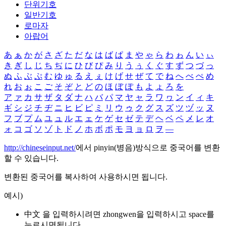
단위기호
일반기호
로마자
아랍어
あ
ぁ
か
が
さ
ざ
た
だ
な
は
ば
ぱ
ま
や
ゃ
ら
わ
ゎ
ん
い
ぃ
き
ぎ
し
じ
ち
ぢ
に
ひ
び
ぴ
み
り
う
ぅ
く
ぐ
す
ず
つ
づ
っ
ぬ
ふ
ぶ
ぷ
む
ゆ
ゅ
る
え
ぇ
け
げ
せ
ぜ
て
で
ね
へ
べ
ぺ
め
れ
お
ぉ
こ
ご
そ
ぞ
と
ど
の
ほ
ぼ
ぽ
も
よ
ょ
ろ
を
ア
ァ
カ
サ
ザ
タ
ダ
ナ
ハ
バ
パ
マ
ヤ
ャ
ラ
ワ
ヮ
ン
イ
ィ
キ
ギ
シ
ジ
チ
ヂ
ニ
ヒ
ビ
ピ
ミ
リ
ウ
ゥ
ク
グ
ス
ズ
ツ
ヅ
ッ
ヌ
フ
ブ
プ
ム
ユ
ュ
ル
エ
ェ
ケ
ゲ
セ
ゼ
テ
デ
ヘ
ベ
ペ
メ
レ
オ
ォ
コ
ゴ
ソ
ゾ
ト
ド
ノ
ホ
ボ
ポ
モ
ヨ
ョ
ロ
ヲ
―
http://chineseinput.net/
에서 pinyin(병음)방식으로 중국어를 변환
할 수 있습니다.
변환된 중국어를 복사하여 사용하시면 됩니다.
예시)
中文 을 입력하시려면
zhongwen
을 입력하시고 space를
누르시면됩니다.