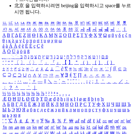
北京 을 입력하시려면
beijing
을 입력하시고 space를 누르
시면 됩니다.
ㅥ
ㅦ
ㅧ
ㅨ
ㅩ
ㅪ
ㅫ
ㅬ
ㅭ
ㅮ
ㅯ
ㅰ
ㅱ
ㅲ
ㅳ
ㅴ
ㅵ
ㅶ
ㅷ
ㅸ
ㅹ
ㅺ
ㅻ
ㅼ
ㅽ
ㅾ
ㅿ
ㆀ
ㆁ
ㆂ
ㆃ
ㆄ
ㆅ
ㆆ
ㆇ
ㆈ
ㆉ
ㆊ
ㆋ
ㆌ
ㆍ
ㆎ
Α
Β
Γ
Δ
Ε
Ζ
Η
Θ
Ι
Κ
Λ
Μ
Ν
Ξ
Ο
Π
Ρ
Σ
Τ
Υ
Φ
Χ
Ψ
Ω
α
β
γ
δ
ε
ζ
η
θ
ι
κ
λ
μ
ν
ξ
ο
π
ρ
σ
τ
υ
φ
χ
ψ
ω
á
à
Á
À
é
è
É
È
ç
Ç
ê
Ä
Ö
Ü
ä
ö
ü
ß
ְ
ֳ
ֲ
ֱ
ָ
ַ
ֵ
ֶ
ִ
ֹ
ּ
ֻ
ׂ
ׁ
ּ
ב
ה
נ
מ
צ
ת
ץ
ש
ד
ג
כ
ע
י
ח
ל
ך
ף
ק
ר
א
ט
ו
ן
ם
פ
‘
’
“
”
〔
〕
〈
〉
「
」
『
』
【
】
＂
（
）
［
］
｛
｝
±
×
÷
≠
≤
≥
∞
∴
♂
♀
∠
⊥
⌒
∂
∇
≡
≒
≪
≫
√
∽
∝
∵
∫
∬
∈
∋
⊆
⊇
⊂
⊃
∪
∩
∧
∨
￢
⇒
⇔
∀
∃
∮
∑
∏
＋
－
＜
＝
＞
、
。
·
‥
…
¨
〃
―
∥
＼
∼
´
～
ˇ
˘
˝
˚
˙
¸
˛
¡
¿
ː
！
＇
，
．
／
：
；
？
＾
＿
｀
｜
½
⅓
⅔
¼
¾
⅛
⅜
⅝
⅞
¹
²
³
⁴
ⁿ
₁
₂
₃
₄
Æ
Ð
Ħ
Ĳ
Ł
Ø
Œ
Þ
Ŧ
Ŋ
æ
đ
ð
ħ
ı
ĳ
ĸ
ŀ
ł
ø
œ
ß
þ
ŧ
ŋ
ŉ
А
Б
В
Г
Д
Е
Ё
Ж
З
И
Й
К
Л
М
Н
О
П
Р
С
Т
У
Ф
Х
Ц
Ч
Ш
Щ
Ъ
Ы
Ь
Э
Ю
Я
а
б
в
г
д
е
ё
ж
з
и
й
к
л
м
н
о
п
р
с
т
у
ф
х
ц
ч
ш
щ
ъ
ы
ь
э
ю
я
′
″
℃
Å
￠
￡
￥
¤
℉
‰
＄
％
Ｆ
￦
㎕
㎖
㎗
ℓ
㎘
㏄
㎣
㎤
㎥
㎦
㎙
㎚
㎛
㎜
㎝
㎞
㎟
㎠
㎡
㎢
㏊
㎍
㎎
㎏
㏏
㎈
㎉
㏈
㎧
㎨
㎰
㎱
㎲
㎳
㎴
㎵
㎶
㎷
㎸
㎹
㎀
㎁
㎂
㎃
㎄
㎺
㎻
㎽
㎾
㎿
㎐
㎑