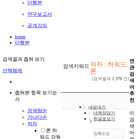
단행본
연구보고서
공개강의
home
단행본
검색결과 좁혀 보기
연
저자 : 하워드,
검색키워드
관
론
선택해제
검
(검색결과
1,370
건)
색
어
좁혀본 항목 보기순
추
서
천
내보내기
검색량순
이
내책장담기
가나다순
한글로보기
검
1
저자
색
론 하
어
정확도순
워드 감독