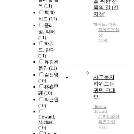
을 위한 선
독
(11)
택의 길 [전
최 하
자책]
워드
(11)
하워드
, 버논
플레
자유로운상
밍, 빅터
상
(11)
2008
하워
드, 린다
(11)
유강은
옮김
(11)
9
김선영
사고뭉치
(10)
하워드는
林春甲
귀만 크대
譯
(10)
요
박근원
(10)
Binkow,
Howard
Howard,
디씨티와이
Michael
맑은가람
(10)
2007
Taylor,