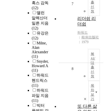
출
혹스 감독
7
신
(12)
청
앨런
알렉산더
리더쉽 리
밀른 지음
더쉽
(12)
하워드
유강은
桂원出版社
(12)
1979
Milne,
Alan
Alexander
복
(11)
사/
Snyder,
대
Howard A
출
8
(11)
신
하워드
청
헨드릭스
(11)
목
하워드
차
보
파일 지음
기
(11)
빅터
또 다른 삶
플레밍 감