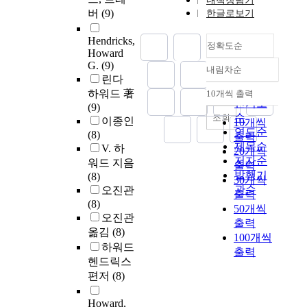
내책장담기
버
(9)
한글로보기
Hendricks,
정확도순
Howard
G.
(9)
내림차순
정확도
린다
순
하워드 著
10개씩 출력
내림차순
인기도
(9)
순
조회
이종인
10개씩
연도순
(8)
출력
제목순
V. 하
20개씩
저자순
워드 지음
출력
발행기
(8)
30개씩
관순
오진관
출력
(8)
50개씩
오진관
출력
옮김
(8)
100개씩
하워드
출력
헨드릭스
편저
(8)
Howard,