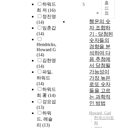
출
하워드
5
신
최 저
(16)
청
정진영
행운의 숫
(14)
자 조합하
임춘갑
(14)
기 : 당첨된
숫자들의
Hendricks,
경향을 분
Howard G
석하여 다
(14)
음 추첨에
김한영
서 당첨될
(14)
가능성이
파일,
가장 높은
하워드
(14)
로또 숫자
하워드
들을 고르
최 著
(14)
는 과학적
강요섭
인 방법
(13)
하워
Howard, Gail
한국스마트
드, 레슬
럭
리
(13)