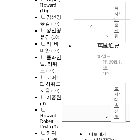
Howard
복
(10)
사/
김선영
대
옮김
(10)
출
10
정진영
신
청
옮김
(10)
리, 비
萬國通史
비안
(10)
하워드
클라인
[刊寫者未
벨, 하워
詳]
드
(10)
1874
로버트
E. 하워드
복
지음
(10)
사/
이종헌
대
(9)
출
신
Howard,
청
Robert
Ervin
(9)
하워
내보내기
드, 트레