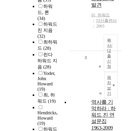
발견
하워
드, 론
리,
하워드
(34)
다산출판사
하워드
2003
진 지음
(32)
복
최하워
사/
드
(28)
대
린다
출
3
하워드 지
신
음
(28)
청
Yoder,
목
John
차
Howard
보
(19)
기
최, 하
워드
(19)
역사를 기
억하라 : 하
Hendricks,
워드 진 연
Howard
설문집
(19)
1963-2009
하워드