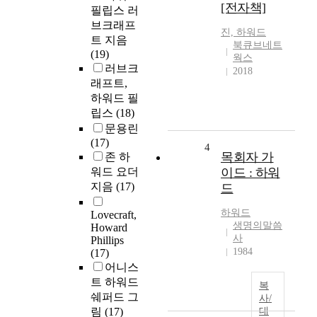
[전자책]
필립스 러
브크래프
진,
하워드
트 지음
북큐브네트
(19)
웍스
러브크
2018
래프트,
하워드 필
립스
(18)
문용린
(17)
4
목회자 가
존 하
워드 요더
이드 : 하워
지음
(17)
드
하워드
Lovecraft,
생명의말씀
Howard
사
Phillips
1984
(17)
어니스
트 하워드
복
쉐퍼드 그
사/
림
(17)
대