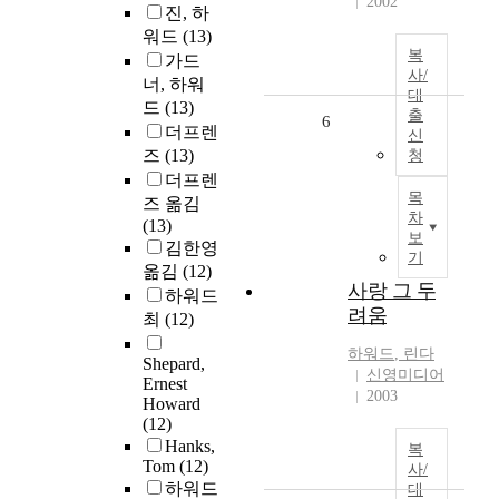
2002
진, 하
워드
(13)
복
가드
사/
너, 하워
대
드
(13)
출
6
더프렌
신
즈
(13)
청
더프렌
목
즈 옮김
차
(13)
보
김한영
기
옮김
(12)
사랑 그 두
하워드
려움
최
(12)
하워드
, 린다
Shepard,
신영미디어
Ernest
2003
Howard
(12)
Hanks,
복
Tom
(12)
사/
하워드
대