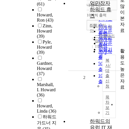
로
억만장자
(61)
내림차순
많
정확도
하워드 휴
이
순
Howard,
10개씩 출력
즈
내림차순
본
인기도
Ron
(43)
자
순
조회
Zinn,
디트리히, 노
10개씩
료
Howard
아
연도순
출력
(39)
一信書籍出
제목순
20개씩
版社
Pyle,
저자순
출력
1993
Howard
발행기
활
30개씩
(39)
관순
용
출력
복
도
Gardner,
50개씩
사/
Howard
높
출력
대
(37)
은
100개씩
출
2
자
신
출력
Marshall,
청
료
I. Howard
(36)
목
차
Howard,
보
Linda
(36)
기
하워드
하워드의
가드너 지
유럽 IT 재
음
(35)