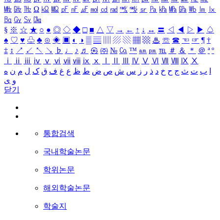
㎒
㎓
㎔
Ω
㏀
㏁
㎊
㎋
㎌
㏖
㏅
㎭
㎮
㎯
㏛
㎩
㎪
㎫
㎬
㏝
㏐
㏓
㏃
㏉
㏜
㏆
§
※
☆
★
○
●
◎
◇
◆
□
■
△
▽
→
←
↑
↓
↔
〓
◁
◀
▷
▶
♤
♠
♡
♥
♧
♣
⊙
◈
▣
◐
◑
▒
▤
▥
▨
▧
▦
▩
♨
☏
☎
☜
☞
¶
†
‡
↕
↗
↙
↖
↘
♭
♩
♪
♬
㉿
㈜
№
㏇
™
㏂
㏘
℡
＃
＆
＊
＠
ª
º
ⅰ
ⅱ
ⅲ
ⅳ
ⅴ
ⅵ
ⅶ
ⅷ
ⅸ
ⅹ
Ⅰ
Ⅱ
Ⅲ
Ⅳ
Ⅴ
Ⅵ
Ⅶ
Ⅷ
Ⅸ
Ⅹ
ا
ب
ت
ث
ج
ح
خ
د
ذ
ر
ز
س
ش
ص
ض
ط
ظ
ع
غ
ف
ق
ک
ل
م
ن
ه
و
ی
닫기
통합검색
국내학술논문
학위논문
해외학술논문
학술지