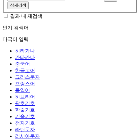
상세검색
결과 내 재검색
인기 검색어
다국어 입력
히라가나
가타카나
중국어
한글고어
그리스문자
프랑스어
독일어
히브리어
괄호기호
학술기호
기술기호
첨자기호
라틴문자
러시아문자