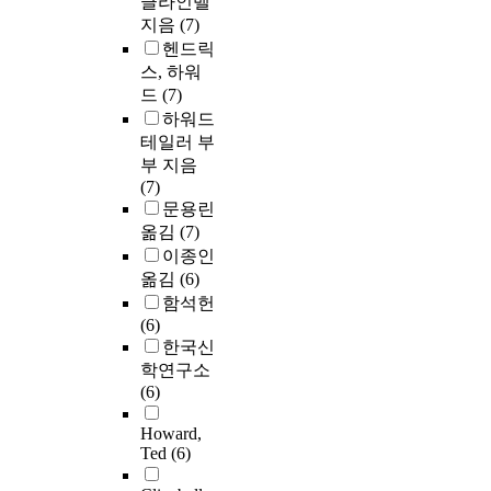
클라인벨
지음
(7)
헨드릭
스, 하워
드
(7)
하워드
테일러 부
부 지음
(7)
문용린
옮김
(7)
이종인
옮김
(6)
함석헌
(6)
한국신
학연구소
(6)
Howard,
Ted
(6)