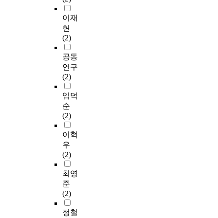
이재
현
(2)
공동
연구
(2)
임덕
순
(2)
이혁
우
(2)
최영
준
(2)
정철