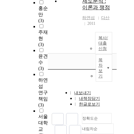
제도분석 :
이론과 쟁점
홍순
만
하연섭
다산
(3)
2011
주재
복사/
현
대출
(3)
신청
윤견
목
수
차
(3)
보
기
하연
섭
연구
내보내기
책임
내책장담기
한글로보기
(3)
서울
정확도순
대학
교
내림차순
정확도