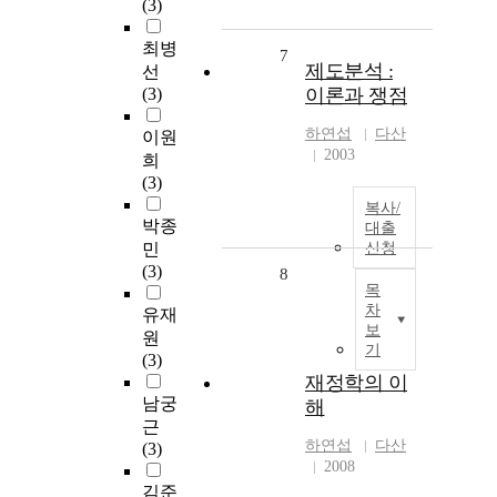
(3)
최병
7
제도분석 :
선
(3)
이론과 쟁점
하연섭
다산
이원
2003
희
(3)
복사/
박종
대출
민
신청
(3)
8
목
차
유재
보
원
기
(3)
재정학의 이
남궁
해
근
하연섭
다산
(3)
2008
김준