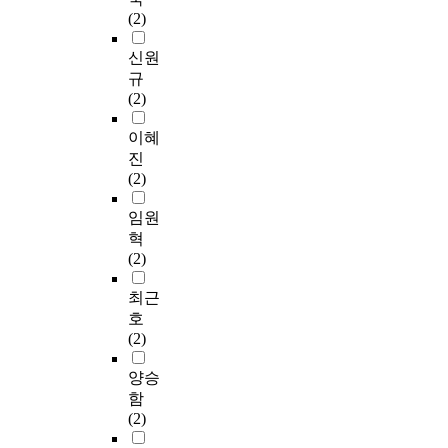
(2)
신원
규
(2)
이혜
진
(2)
임원
혁
(2)
최근
호
(2)
양승
함
(2)