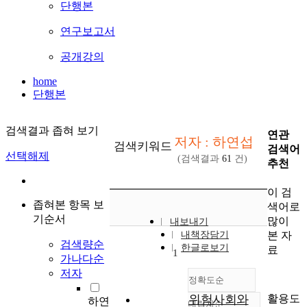
단행본
연구보고서
공개강의
home
단행본
검색결과 좁혀 보기
연관
저자 : 하연섭
검색키워드
검색어
선택해제
(검색결과
61
건)
추천
이 검
좁혀본 항목 보
색어로
기순서
많이
내보내기
본 자
내책장담기
검색량순
한글로보기
료
1
가나다순
저자
정확도순
활용도
위험사회와
하연
내림차순