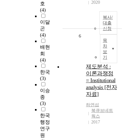
2020
호
(4)
복사/
이달
대출
곤
신청
(4)
6
목
차
배현
보
회
기
(4)
제도분석 :
한국
이론과쟁점
(3)
= Institutional
analysis [전자
이승
자료]
종
(3)
하연섭
북큐브네트
한국
웍스
행정
2017
연구
원