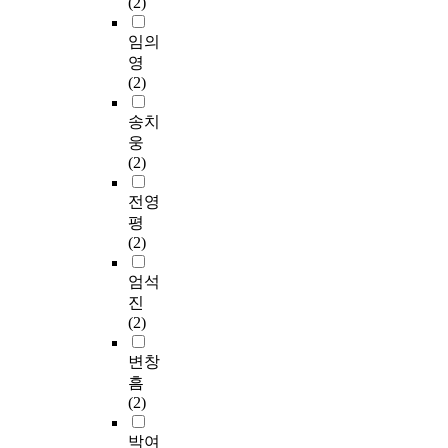
(2)
임의
영
(2)
송치
웅
(2)
전영
평
(2)
엄석
진
(2)
변창
흠
(2)
박여