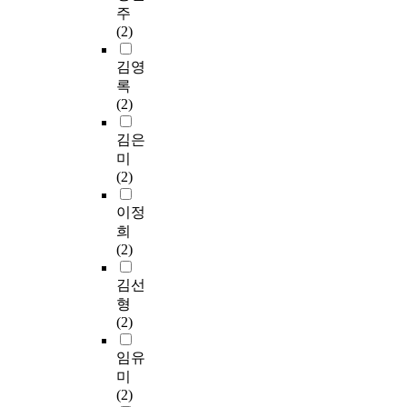
주
(2)
김영
록
(2)
김은
미
(2)
이정
희
(2)
김선
형
(2)
임유
미
(2)