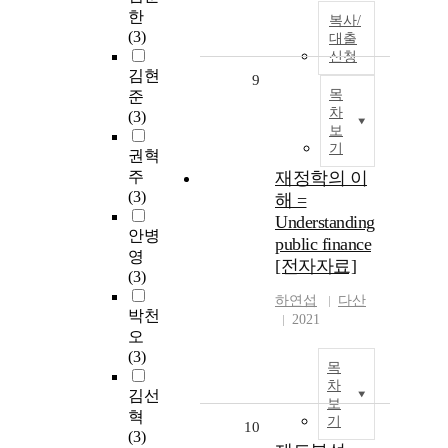
한
복사/
(3)
대출
신청
김현
9
목
준
차
(3)
보
기
권혁
주
재정학의 이
(3)
해 =
Understanding
안병
public finance
영
[전자자료]
(3)
하연섭
다산
박천
2021
오
(3)
목
차
김선
보
혁
기
10
(3)