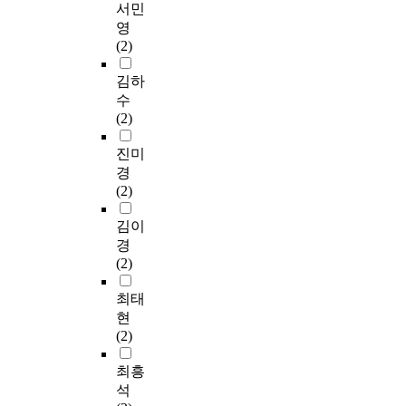
서민
영
(2)
김하
수
(2)
진미
경
(2)
김이
경
(2)
최태
현
(2)
최흥
석