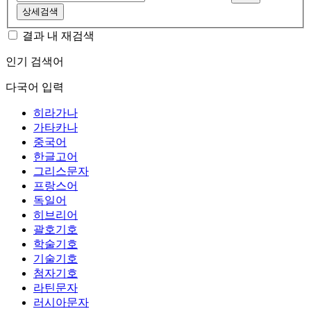
상세검색
결과 내 재검색
인기 검색어
다국어 입력
히라가나
가타카나
중국어
한글고어
그리스문자
프랑스어
독일어
히브리어
괄호기호
학술기호
기술기호
첨자기호
라틴문자
러시아문자