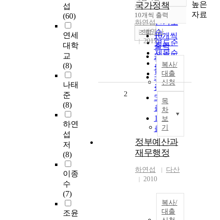
정확도
높은
국가정책
섭
순
자료
10개씩 출력
(60)
내림차순
인기도
하연섭
박영사
순
조회
연세
10개씩
2015
연도순
대학
출력
제목순
교
20개씩
저자순
복사/
(8)
출력
발행기
대출
30개씩
신청
관순
나태
출력
2
준
50개씩
목
(8)
출력
차
100개씩
보
하연
기
출력
섭
정부예산과
저
재무행정
(8)
하연섭
다산
이종
2010
수
(7)
복사/
대출
조윤