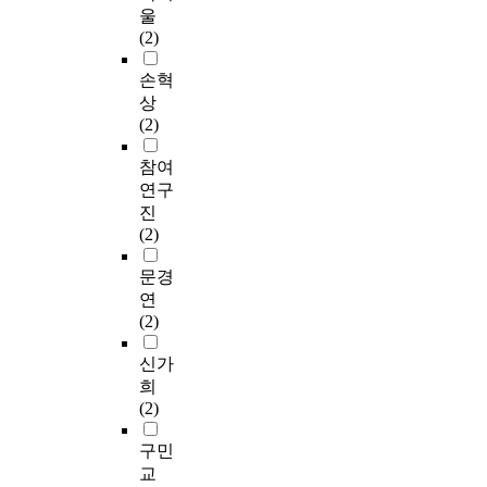
울
(2)
손혁
상
(2)
참여
연구
진
(2)
문경
연
(2)
신가
희
(2)
구민
교