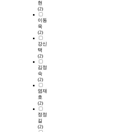
현
(2)
이동
욱
(2)
강신
택
(2)
김정
숙
(2)
염재
호
(2)
정정
길
(2)