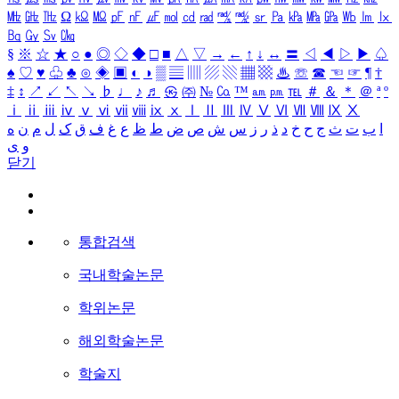
㎒
㎓
㎔
Ω
㏀
㏁
㎊
㎋
㎌
㏖
㏅
㎭
㎮
㎯
㏛
㎩
㎪
㎫
㎬
㏝
㏐
㏓
㏃
㏉
㏜
㏆
§
※
☆
★
○
●
◎
◇
◆
□
■
△
▽
→
←
↑
↓
↔
〓
◁
◀
▷
▶
♤
♠
♡
♥
♧
♣
⊙
◈
▣
◐
◑
▒
▤
▥
▨
▧
▦
▩
♨
☏
☎
☜
☞
¶
†
‡
↕
↗
↙
↖
↘
♭
♩
♪
♬
㉿
㈜
№
㏇
™
㏂
㏘
℡
＃
＆
＊
＠
ª
º
ⅰ
ⅱ
ⅲ
ⅳ
ⅴ
ⅵ
ⅶ
ⅷ
ⅸ
ⅹ
Ⅰ
Ⅱ
Ⅲ
Ⅳ
Ⅴ
Ⅵ
Ⅶ
Ⅷ
Ⅸ
Ⅹ
ا
ب
ت
ث
ج
ح
خ
د
ذ
ر
ز
س
ش
ص
ض
ط
ظ
ع
غ
ف
ق
ک
ل
م
ن
ه
و
ی
닫기
통합검색
국내학술논문
학위논문
해외학술논문
학술지