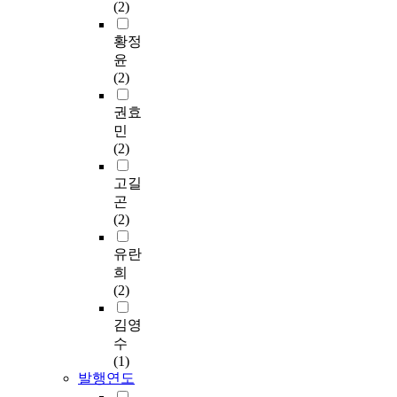
(2)
황정
윤
(2)
권효
민
(2)
고길
곤
(2)
유란
희
(2)
김영
수
(1)
발행연도