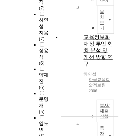
신청
직
3
(7)
목
차
하연
보
섭
기
지음
교육정보화
(7)
재정 투입 현
황 분석 및
장용
개선 방향 연
석
(6)
구
하연섭
양재
한국교육학
진
술정보원
(6)
2006
문명
재
복사/
대출
(5)
신청
임도
4
목
빈
차
(5)