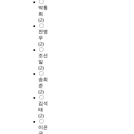
박통
희
(2)
전병
우
(2)
조선
일
(2)
송희
준
(2)
김석
태
(2)
이은
국