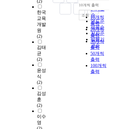
(2)
순
10개씩 출력
내림차순
인기도
한국
순
조회
10개씩
교육
연도순
출력
개발
제목순
20개씩
원
저자순
출력
(2)
발행기
30개씩
관순
김태
출력
균
50개씩
(2)
출력
100개씩
윤성
출력
식
(2)
김성
훈
(2)
이수
영
(2)