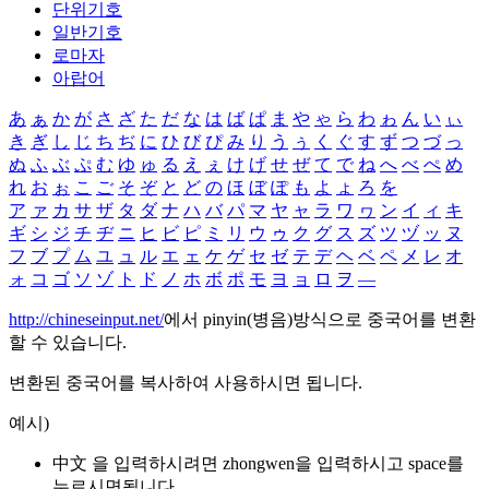
단위기호
일반기호
로마자
아랍어
あ
ぁ
か
が
さ
ざ
た
だ
な
は
ば
ぱ
ま
や
ゃ
ら
わ
ゎ
ん
い
ぃ
き
ぎ
し
じ
ち
ぢ
に
ひ
び
ぴ
み
り
う
ぅ
く
ぐ
す
ず
つ
づ
っ
ぬ
ふ
ぶ
ぷ
む
ゆ
ゅ
る
え
ぇ
け
げ
せ
ぜ
て
で
ね
へ
べ
ぺ
め
れ
お
ぉ
こ
ご
そ
ぞ
と
ど
の
ほ
ぼ
ぽ
も
よ
ょ
ろ
を
ア
ァ
カ
サ
ザ
タ
ダ
ナ
ハ
バ
パ
マ
ヤ
ャ
ラ
ワ
ヮ
ン
イ
ィ
キ
ギ
シ
ジ
チ
ヂ
ニ
ヒ
ビ
ピ
ミ
リ
ウ
ゥ
ク
グ
ス
ズ
ツ
ヅ
ッ
ヌ
フ
ブ
プ
ム
ユ
ュ
ル
エ
ェ
ケ
ゲ
セ
ゼ
テ
デ
ヘ
ベ
ペ
メ
レ
オ
ォ
コ
ゴ
ソ
ゾ
ト
ド
ノ
ホ
ボ
ポ
モ
ヨ
ョ
ロ
ヲ
―
http://chineseinput.net/
에서 pinyin(병음)방식으로 중국어를 변환
할 수 있습니다.
변환된 중국어를 복사하여 사용하시면 됩니다.
예시)
中文 을 입력하시려면
zhongwen
을 입력하시고 space를
누르시면됩니다.