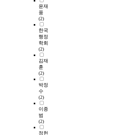
윤재
풍
(2)
한국
행정
학회
(2)
김재
훈
(2)
박정
수
(2)
이종
범
(2)
정헌