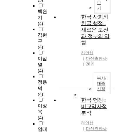
보
기
백완
한국 사회와
기
한국 행정 :
(4)
새로운 도전
김현
과 정부의 역
구
할
(4)
하연섭
이삼
다산출판사
2019
열
(4)
복사/
정용
대출
덕
신청
(4)
5
한국 행정 :
이정
비교역사적
욱
분석
(4)
하연섭
다산출판사
엄태