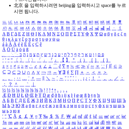
北京 을 입력하시려면
beijing
을 입력하시고 space를 누르
시면 됩니다.
ㅥ
ㅦ
ㅧ
ㅨ
ㅩ
ㅪ
ㅫ
ㅬ
ㅭ
ㅮ
ㅯ
ㅰ
ㅱ
ㅲ
ㅳ
ㅴ
ㅵ
ㅶ
ㅷ
ㅸ
ㅹ
ㅺ
ㅻ
ㅼ
ㅽ
ㅾ
ㅿ
ㆀ
ㆁ
ㆂ
ㆃ
ㆄ
ㆅ
ㆆ
ㆇ
ㆈ
ㆉ
ㆊ
ㆋ
ㆌ
ㆍ
ㆎ
Α
Β
Γ
Δ
Ε
Ζ
Η
Θ
Ι
Κ
Λ
Μ
Ν
Ξ
Ο
Π
Ρ
Σ
Τ
Υ
Φ
Χ
Ψ
Ω
α
β
γ
δ
ε
ζ
η
θ
ι
κ
λ
μ
ν
ξ
ο
π
ρ
σ
τ
υ
φ
χ
ψ
ω
á
à
Á
À
é
è
É
È
ç
Ç
ê
Ä
Ö
Ü
ä
ö
ü
ß
ְ
ֳ
ֲ
ֱ
ָ
ַ
ֵ
ֶ
ִ
ֹ
ּ
ֻ
ׂ
ׁ
ּ
ב
ה
נ
מ
צ
ת
ץ
ש
ד
ג
כ
ע
י
ח
ל
ך
ף
ק
ר
א
ט
ו
ן
ם
פ
‘
’
“
”
〔
〕
〈
〉
「
」
『
』
【
】
＂
（
）
［
］
｛
｝
±
×
÷
≠
≤
≥
∞
∴
♂
♀
∠
⊥
⌒
∂
∇
≡
≒
≪
≫
√
∽
∝
∵
∫
∬
∈
∋
⊆
⊇
⊂
⊃
∪
∩
∧
∨
￢
⇒
⇔
∀
∃
∮
∑
∏
＋
－
＜
＝
＞
、
。
·
‥
…
¨
〃
―
∥
＼
∼
´
～
ˇ
˘
˝
˚
˙
¸
˛
¡
¿
ː
！
＇
，
．
／
：
；
？
＾
＿
｀
｜
½
⅓
⅔
¼
¾
⅛
⅜
⅝
⅞
¹
²
³
⁴
ⁿ
₁
₂
₃
₄
Æ
Ð
Ħ
Ĳ
Ł
Ø
Œ
Þ
Ŧ
Ŋ
æ
đ
ð
ħ
ı
ĳ
ĸ
ŀ
ł
ø
œ
ß
þ
ŧ
ŋ
ŉ
А
Б
В
Г
Д
Е
Ё
Ж
З
И
Й
К
Л
М
Н
О
П
Р
С
Т
У
Ф
Х
Ц
Ч
Ш
Щ
Ъ
Ы
Ь
Э
Ю
Я
а
б
в
г
д
е
ё
ж
з
и
й
к
л
м
н
о
п
р
с
т
у
ф
х
ц
ч
ш
щ
ъ
ы
ь
э
ю
я
′
″
℃
Å
￠
￡
￥
¤
℉
‰
＄
％
Ｆ
￦
㎕
㎖
㎗
ℓ
㎘
㏄
㎣
㎤
㎥
㎦
㎙
㎚
㎛
㎜
㎝
㎞
㎟
㎠
㎡
㎢
㏊
㎍
㎎
㎏
㏏
㎈
㎉
㏈
㎧
㎨
㎰
㎱
㎲
㎳
㎴
㎵
㎶
㎷
㎸
㎹
㎀
㎁
㎂
㎃
㎄
㎺
㎻
㎽
㎾
㎿
㎐
㎑