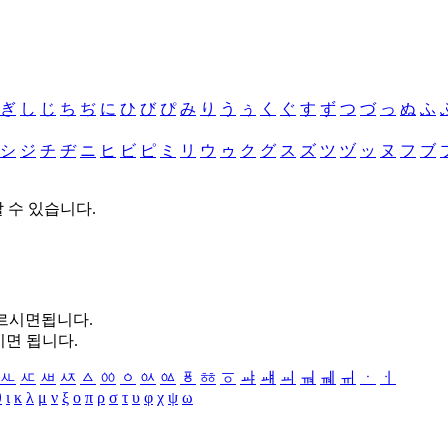
ぎ
し
じ
ち
ぢ
に
ひ
び
ぴ
み
り
う
ぅ
く
ぐ
す
ず
つ
づ
っ
ぬ
ふ
シ
ジ
チ
ヂ
ニ
ヒ
ビ
ピ
ミ
リ
ウ
ゥ
ク
グ
ス
ズ
ツ
ヅ
ッ
ヌ
フ
ブ
할 수 있습니다.
누르시면됩니다.
시면 됩니다.
ㅻ
ㅼ
ㅽ
ㅾ
ㅿ
ㆀ
ㆁ
ㆂ
ㆃ
ㆄ
ㆅ
ㆆ
ㆇ
ㆈ
ㆉ
ㆊ
ㆋ
ㆌ
ㆍ
ㆎ
θ
ι
κ
λ
μ
ν
ξ
ο
π
ρ
σ
τ
υ
φ
χ
ψ
ω