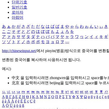
단위기호
일반기호
로마자
아랍어
あ
ぁ
か
が
さ
ざ
た
だ
な
は
ば
ぱ
ま
や
ゃ
ら
わ
ゎ
ん
い
ぃ
き
こ
ご
そ
ぞ
と
ど
の
ほ
ぼ
ぽ
も
よ
ょ
ろ
を
ア
ァ
カ
サ
ザ
タ
ダ
ナ
ハ
バ
パ
マ
ヤ
ャ
ラ
ワ
ヮ
ン
イ
ィ
キ
ギ
ソ
ゾ
ト
ド
ノ
ホ
ボ
ポ
モ
ヨ
ョ
ロ
ヲ
―
http://chineseinput.net/
에서 pinyin(병음)방식으로 중국어를 변환
변환된 중국어를 복사하여 사용하시면 됩니다.
예시)
中文 을 입력하시려면
zhongwen
을 입력하시고 space를
北京 을 입력하시려면
beijing
을 입력하시고 space를 누르
ㅥ
ㅦ
ㅧ
ㅨ
ㅩ
ㅪ
ㅫ
ㅬ
ㅭ
ㅮ
ㅯ
ㅰ
ㅱ
ㅲ
ㅳ
ㅴ
ㅵ
ㅶ
ㅷ
ㅸ
ㅹ
ㅺ
Α
Β
Γ
Δ
Ε
Ζ
Η
Θ
Ι
Κ
Λ
Μ
Ν
Ξ
Ο
Π
Ρ
Σ
Τ
Υ
Φ
Χ
Ψ
Ω
α
β
γ
δ
ε
ζ
η
á
à
Á
À
é
è
É
È
ç
Ç
ê
Ä
Ö
Ü
ä
ö
ü
ß