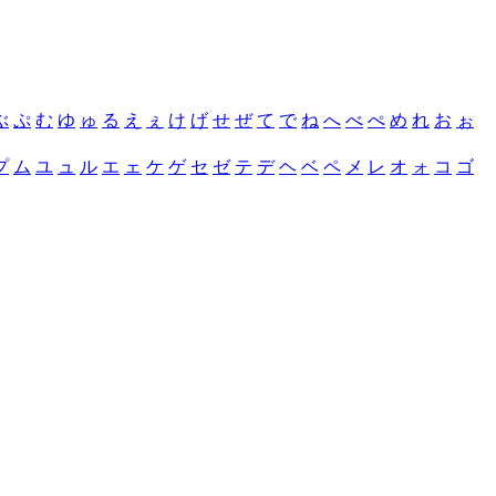
ぶ
ぷ
む
ゆ
ゅ
る
え
ぇ
け
げ
せ
ぜ
て
で
ね
へ
べ
ぺ
め
れ
お
ぉ
プ
ム
ユ
ュ
ル
エ
ェ
ケ
ゲ
セ
ゼ
テ
デ
ヘ
ベ
ペ
メ
レ
オ
ォ
コ
ゴ