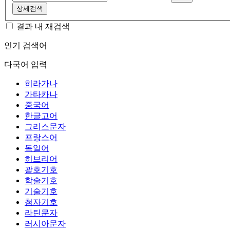
상세검색
결과 내 재검색
인기 검색어
다국어 입력
히라가나
가타카나
중국어
한글고어
그리스문자
프랑스어
독일어
히브리어
괄호기호
학술기호
기술기호
첨자기호
라틴문자
러시아문자