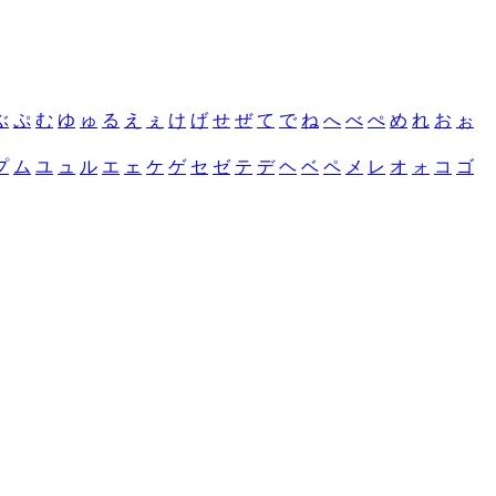
ぶ
ぷ
む
ゆ
ゅ
る
え
ぇ
け
げ
せ
ぜ
て
で
ね
へ
べ
ぺ
め
れ
お
ぉ
プ
ム
ユ
ュ
ル
エ
ェ
ケ
ゲ
セ
ゼ
テ
デ
ヘ
ベ
ペ
メ
レ
オ
ォ
コ
ゴ