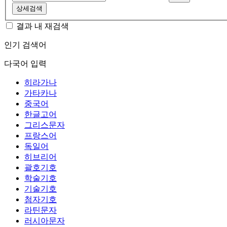
상세검색
결과 내 재검색
인기 검색어
다국어 입력
히라가나
가타카나
중국어
한글고어
그리스문자
프랑스어
독일어
히브리어
괄호기호
학술기호
기술기호
첨자기호
라틴문자
러시아문자