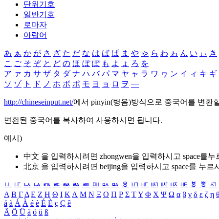
단위기호
일반기호
로마자
아랍어
あ
ぁ
か
が
さ
ざ
た
だ
な
は
ば
ぱ
ま
や
ゃ
ら
わ
ゎ
ん
い
ぃ
き
こ
ご
そ
ぞ
と
ど
の
ほ
ぼ
ぽ
も
よ
ょ
ろ
を
ア
ァ
カ
サ
ザ
タ
ダ
ナ
ハ
バ
パ
マ
ヤ
ャ
ラ
ワ
ヮ
ン
イ
ィ
キ
ギ
ソ
ゾ
ト
ド
ノ
ホ
ボ
ポ
モ
ヨ
ョ
ロ
ヲ
―
http://chineseinput.net/
에서 pinyin(병음)방식으로 중국어를 변환
변환된 중국어를 복사하여 사용하시면 됩니다.
예시)
中文 을 입력하시려면
zhongwen
을 입력하시고 space를
北京 을 입력하시려면
beijing
을 입력하시고 space를 누르
ㅥ
ㅦ
ㅧ
ㅨ
ㅩ
ㅪ
ㅫ
ㅬ
ㅭ
ㅮ
ㅯ
ㅰ
ㅱ
ㅲ
ㅳ
ㅴ
ㅵ
ㅶ
ㅷ
ㅸ
ㅹ
ㅺ
Α
Β
Γ
Δ
Ε
Ζ
Η
Θ
Ι
Κ
Λ
Μ
Ν
Ξ
Ο
Π
Ρ
Σ
Τ
Υ
Φ
Χ
Ψ
Ω
α
β
γ
δ
ε
ζ
η
á
à
Á
À
é
è
É
È
ç
Ç
ê
Ä
Ö
Ü
ä
ö
ü
ß