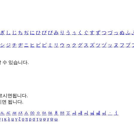
ぎ
し
じ
ち
ぢ
に
ひ
び
ぴ
み
り
う
ぅ
く
ぐ
す
ず
つ
づ
っ
ぬ
ふ
シ
ジ
チ
ヂ
ニ
ヒ
ビ
ピ
ミ
リ
ウ
ゥ
ク
グ
ス
ズ
ツ
ヅ
ッ
ヌ
フ
ブ
할 수 있습니다.
누르시면됩니다.
시면 됩니다.
ㅻ
ㅼ
ㅽ
ㅾ
ㅿ
ㆀ
ㆁ
ㆂ
ㆃ
ㆄ
ㆅ
ㆆ
ㆇ
ㆈ
ㆉ
ㆊ
ㆋ
ㆌ
ㆍ
ㆎ
θ
ι
κ
λ
μ
ν
ξ
ο
π
ρ
σ
τ
υ
φ
χ
ψ
ω