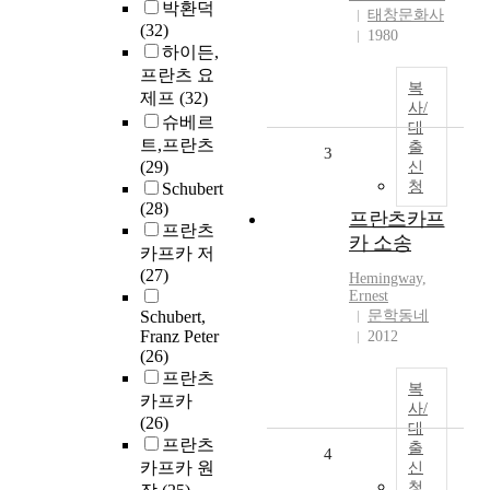
박환덕
태창문화사
(32)
1980
하이든,
프란츠 요
복
제프
(32)
사/
슈베르
대
트,프란츠
출
3
(29)
신
청
Schubert
(28)
프란츠카프
프란츠
카 소송
카프카 저
(27)
Hemingway,
Ernest
Schubert,
문학동네
Franz Peter
2012
(26)
프란츠
복
카프카
사/
(26)
대
프란츠
출
4
카프카 원
신
청