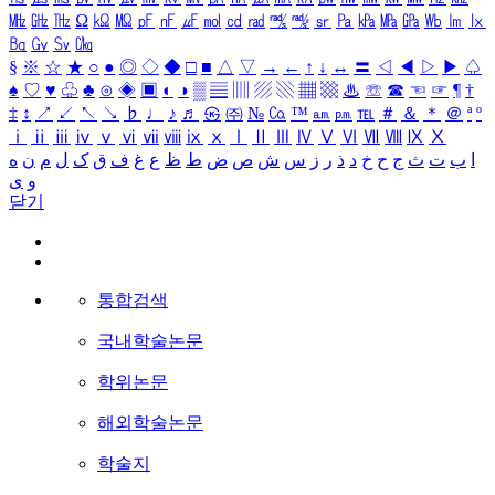
㎒
㎓
㎔
Ω
㏀
㏁
㎊
㎋
㎌
㏖
㏅
㎭
㎮
㎯
㏛
㎩
㎪
㎫
㎬
㏝
㏐
㏓
㏃
㏉
㏜
㏆
§
※
☆
★
○
●
◎
◇
◆
□
■
△
▽
→
←
↑
↓
↔
〓
◁
◀
▷
▶
♤
♠
♡
♥
♧
♣
⊙
◈
▣
◐
◑
▒
▤
▥
▨
▧
▦
▩
♨
☏
☎
☜
☞
¶
†
‡
↕
↗
↙
↖
↘
♭
♩
♪
♬
㉿
㈜
№
㏇
™
㏂
㏘
℡
＃
＆
＊
＠
ª
º
ⅰ
ⅱ
ⅲ
ⅳ
ⅴ
ⅵ
ⅶ
ⅷ
ⅸ
ⅹ
Ⅰ
Ⅱ
Ⅲ
Ⅳ
Ⅴ
Ⅵ
Ⅶ
Ⅷ
Ⅸ
Ⅹ
ا
ب
ت
ث
ج
ح
خ
د
ذ
ر
ز
س
ش
ص
ض
ط
ظ
ع
غ
ف
ق
ک
ل
م
ن
ه
و
ی
닫기
통합검색
국내학술논문
학위논문
해외학술논문
학술지