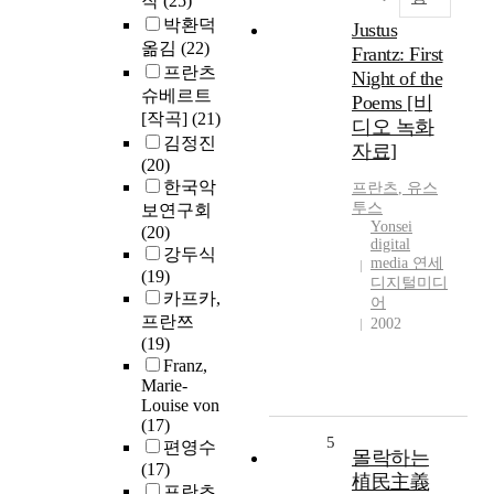
작
(25)
박환덕
Justus
옮김
(22)
Frantz: First
프란츠
Night of the
슈베르트
Poems [비
[작곡]
(21)
디오 녹화
김정진
자료]
(20)
한국악
프란츠
, 유스
투스
보연구회
Yonsei
(20)
digital
강두식
media 연세
(19)
디지털미디
카프카,
어
프란쯔
2002
(19)
Franz,
Marie-
Louise von
(17)
5
편영수
몰락하는
(17)
植民主義
프란츠