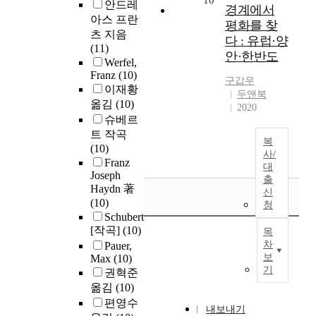
10
안드레
경계에서
아스 프란
평화를 찾
츠 지음
다 : 유럽·양
(11)
안·한반도
Werfel,
Franz
(10)
구갑우
이재황
두앤북
옮김
(10)
2020
슈베르
트 작곡
복
(10)
사/
Franz
대
Joseph
출
Haydn 著
신
(10)
청
Schubert
[작곡]
(10)
목
차
Pauer,
보
Max
(10)
기
권혁준
옮김
(10)
편영수
내보내기