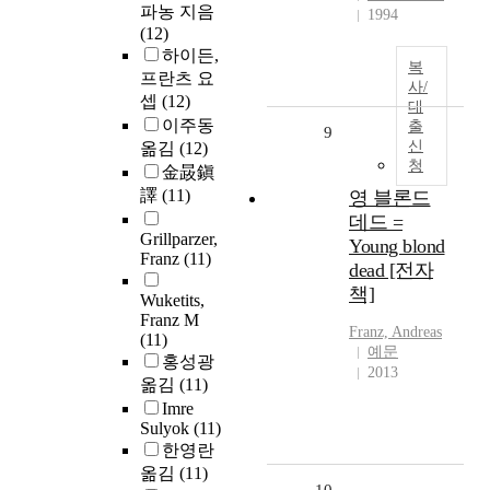
파농 지음
1994
(12)
하이든,
복
프란츠 요
사/
셉
(12)
대
이주동
출
9
신
옮김
(12)
청
金晸鎭
譯
(11)
영 블론드
데드 =
Grillparzer,
Young blond
Franz
(11)
dead [전자
책]
Wuketits,
Franz M
Franz, Andreas
(11)
예문
홍성광
2013
옮김
(11)
Imre
Sulyok
(11)
한영란
옮김
(11)