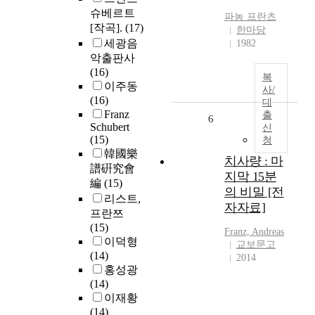
슈베르트
파농
프란츠
[작곡].
(17)
한마당
세광음
1982
악출판사
(16)
복
이주동
사/
(16)
대
Franz
출
6
Schubert
신
(15)
청
韓國樂
치사량 : 마
譜硏究會
지막 15분
編
(15)
의 비밀 [전
리스트,
자자료]
프란쯔
(15)
Franz, Andreas
이덕형
교보문고
(14)
2014
홍성광
(14)
이재황
(14)