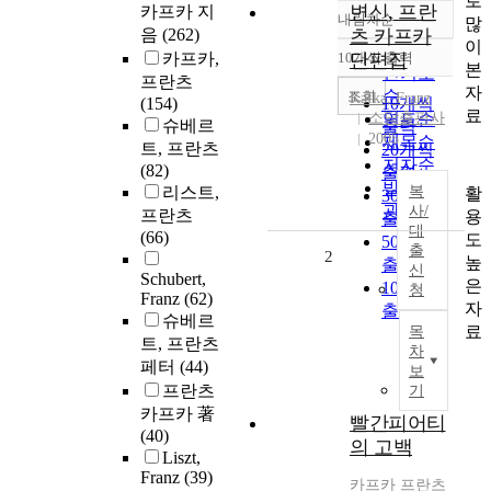
로
변신, 프란
카프카 지
내림차순
많
정확도
음
(262)
츠 카프카
이
순
카프카,
10개씩 출력
단편집
내림차순
본
인기도
프란츠
자
순
조회
Kafka, Franz
(154)
10개씩
료
소담출판사
연도순
슈베르
출력
2005
제목순
트, 프란츠
20개씩
저자순
(82)
출력
발행기
리스트,
복
활
30개씩
관순
사/
프란츠
용
출력
대
(66)
도
50개씩
출
2
높
출력
신
Schubert,
은
100개씩
청
Franz
(62)
자
출력
슈베르
료
목
트, 프란츠
차
페터
(44)
보
프란츠
기
카프카 著
빨간피어티
(40)
의 고백
Liszt,
Franz
(39)
카프카
프란츠