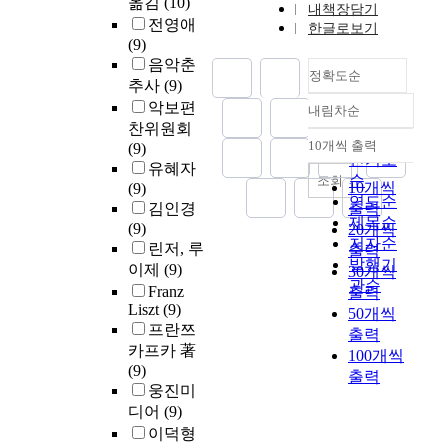
옮김
(10)
내책장담기
전영애
한글로보기
(9)
음악춘
정확도순
추사
(9)
악보편
내림차순
정확도
찬위원회
순
10개씩 출력
(9)
내림차순
인기도
유혜자
순
조회
10개씩
(9)
연도순
김인경
출력
제목순
(9)
20개씩
저자순
린저, 루
출력
발행기
이제
(9)
30개씩
관순
Franz
출력
Liszt
(9)
50개씩
프란쯔
출력
카프카 著
100개씩
(9)
출력
웅진미
디어
(9)
이덕형