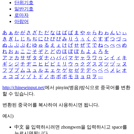
단위기호
일반기호
로마자
아랍어
あ
ぁ
か
が
さ
ざ
た
だ
な
は
ば
ぱ
ま
や
ゃ
ら
わ
ゎ
ん
い
ぃ
き
ぎ
し
じ
ち
ぢ
に
ひ
び
ぴ
み
り
う
ぅ
く
ぐ
す
ず
つ
づ
っ
ぬ
ふ
ぶ
ぷ
む
ゆ
ゅ
る
え
ぇ
け
げ
せ
ぜ
て
で
ね
へ
べ
ぺ
め
れ
お
ぉ
こ
ご
そ
ぞ
と
ど
の
ほ
ぼ
ぽ
も
よ
ょ
ろ
を
ア
ァ
カ
サ
ザ
タ
ダ
ナ
ハ
バ
パ
マ
ヤ
ャ
ラ
ワ
ヮ
ン
イ
ィ
キ
ギ
シ
ジ
チ
ヂ
ニ
ヒ
ビ
ピ
ミ
リ
ウ
ゥ
ク
グ
ス
ズ
ツ
ヅ
ッ
ヌ
フ
ブ
プ
ム
ユ
ュ
ル
エ
ェ
ケ
ゲ
セ
ゼ
テ
デ
ヘ
ベ
ペ
メ
レ
オ
ォ
コ
ゴ
ソ
ゾ
ト
ド
ノ
ホ
ボ
ポ
モ
ヨ
ョ
ロ
ヲ
―
http://chineseinput.net/
에서 pinyin(병음)방식으로 중국어를 변환
할 수 있습니다.
변환된 중국어를 복사하여 사용하시면 됩니다.
예시)
中文 을 입력하시려면
zhongwen
을 입력하시고 space를
누르시면됩니다.