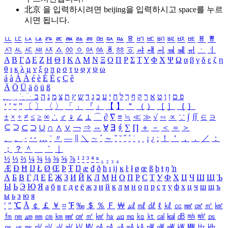
北京 을 입력하시려면
beijing
을 입력하시고 space를 누르
시면 됩니다.
ㅥ
ㅦ
ㅧ
ㅨ
ㅩ
ㅪ
ㅫ
ㅬ
ㅭ
ㅮ
ㅯ
ㅰ
ㅱ
ㅲ
ㅳ
ㅴ
ㅵ
ㅶ
ㅷ
ㅸ
ㅹ
ㅺ
ㅻ
ㅼ
ㅽ
ㅾ
ㅿ
ㆀ
ㆁ
ㆂ
ㆃ
ㆄ
ㆅ
ㆆ
ㆇ
ㆈ
ㆉ
ㆊ
ㆋ
ㆌ
ㆍ
ㆎ
Α
Β
Γ
Δ
Ε
Ζ
Η
Θ
Ι
Κ
Λ
Μ
Ν
Ξ
Ο
Π
Ρ
Σ
Τ
Υ
Φ
Χ
Ψ
Ω
α
β
γ
δ
ε
ζ
η
θ
ι
κ
λ
μ
ν
ξ
ο
π
ρ
σ
τ
υ
φ
χ
ψ
ω
á
à
Á
À
é
è
É
È
ç
Ç
ê
Ä
Ö
Ü
ä
ö
ü
ß
ְ
ֳ
ֲ
ֱ
ָ
ַ
ֵ
ֶ
ִ
ֹ
ּ
ֻ
ׂ
ׁ
ּ
ב
ה
נ
מ
צ
ת
ץ
ש
ד
ג
כ
ע
י
ח
ל
ך
ף
ק
ר
א
ט
ו
ן
ם
פ
‘
’
“
”
〔
〕
〈
〉
「
」
『
』
【
】
＂
（
）
［
］
｛
｝
±
×
÷
≠
≤
≥
∞
∴
♂
♀
∠
⊥
⌒
∂
∇
≡
≒
≪
≫
√
∽
∝
∵
∫
∬
∈
∋
⊆
⊇
⊂
⊃
∪
∩
∧
∨
￢
⇒
⇔
∀
∃
∮
∑
∏
＋
－
＜
＝
＞
、
。
·
‥
…
¨
〃
―
∥
＼
∼
´
～
ˇ
˘
˝
˚
˙
¸
˛
¡
¿
ː
！
＇
，
．
／
：
；
？
＾
＿
｀
｜
½
⅓
⅔
¼
¾
⅛
⅜
⅝
⅞
¹
²
³
⁴
ⁿ
₁
₂
₃
₄
Æ
Ð
Ħ
Ĳ
Ł
Ø
Œ
Þ
Ŧ
Ŋ
æ
đ
ð
ħ
ı
ĳ
ĸ
ŀ
ł
ø
œ
ß
þ
ŧ
ŋ
ŉ
А
Б
В
Г
Д
Е
Ё
Ж
З
И
Й
К
Л
М
Н
О
П
Р
С
Т
У
Ф
Х
Ц
Ч
Ш
Щ
Ъ
Ы
Ь
Э
Ю
Я
а
б
в
г
д
е
ё
ж
з
и
й
к
л
м
н
о
п
р
с
т
у
ф
х
ц
ч
ш
щ
ъ
ы
ь
э
ю
я
′
″
℃
Å
￠
￡
￥
¤
℉
‰
＄
％
Ｆ
￦
㎕
㎖
㎗
ℓ
㎘
㏄
㎣
㎤
㎥
㎦
㎙
㎚
㎛
㎜
㎝
㎞
㎟
㎠
㎡
㎢
㏊
㎍
㎎
㎏
㏏
㎈
㎉
㏈
㎧
㎨
㎰
㎱
㎲
㎳
㎴
㎵
㎶
㎷
㎸
㎹
㎀
㎁
㎂
㎃
㎄
㎺
㎻
㎽
㎾
㎿
㎐
㎑