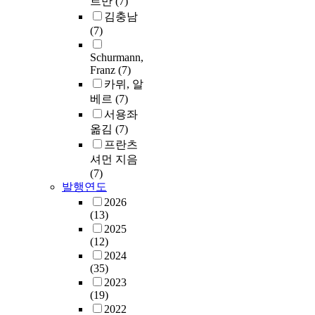
르만
(7)
김충남
(7)
Schurmann,
Franz
(7)
카뮈, 알
베르
(7)
서용좌
옮김
(7)
프란츠
셔먼 지음
(7)
발행연도
2026
(13)
2025
(12)
2024
(35)
2023
(19)
2022