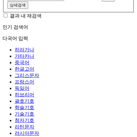
상세검색
결과 내 재검색
인기 검색어
다국어 입력
히라가나
가타카나
중국어
한글고어
그리스문자
프랑스어
독일어
히브리어
괄호기호
학술기호
기술기호
첨자기호
라틴문자
러시아문자