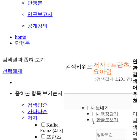
단행본
연구보고서
공개강의
home
단행본
검색결과 좁혀 보기
연
저자 : 프란츠,
검색키워드
관
요아힘
선택해제
검
(검색결과
1,291
건)
색
어
좁혀본 항목 보기순서
추
천
검색량순
내보내기
가나다순
이
내책장담기
저자
한글로보기
검
1
Kafka,
색
Franz
(413)
어
정확도순
프란츠