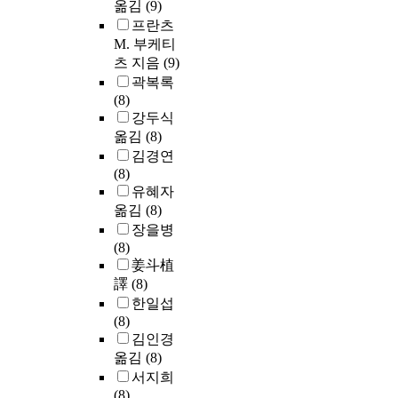
옮김
(9)
프란츠
M. 부케티
츠 지음
(9)
곽복록
(8)
강두식
옮김
(8)
김경연
(8)
유혜자
옮김
(8)
장을병
(8)
姜斗植
譯
(8)
한일섭
(8)
김인경
옮김
(8)
서지희
(8)