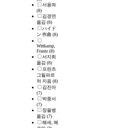
서용좌
(8)
김경연
옮김
(8)
ハイド
ン 作曲
(8)
Wittkamp,
Frantz
(8)
서지희
옮김
(8)
프란츠
그릴파르
처 지음
(8)
김진아
(7)
박종서
(7)
장을병
옮김
(7)
헤세, 헤