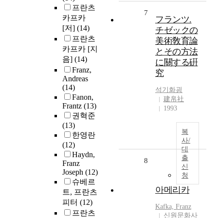
프란츠
7
카프카
フランツ.
[저]
(14)
チゼックの
프란츠
美術敎育論
카프카 [지
とその方法
음]
(14)
に關する硏
Franz,
究
Andreas
(14)
석기화굉
Fanon,
建帛社
Frantz
(13)
1993
권혁준
(13)
복
한영란
사/
(12)
대
Haydn,
출
8
Franz
신
Joseph
(12)
청
슈베르
아메리카
트, 프란츠
피터
(12)
Kafka, Franz
프란츠
신원문화사