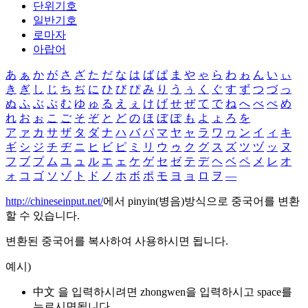
단위기호
일반기호
로마자
아랍어
あ
ぁ
か
が
さ
ざ
た
だ
な
は
ば
ぱ
ま
や
ゃ
ら
わ
ゎ
ん
い
ぃ
き
ぎ
し
じ
ち
ぢ
に
ひ
び
ぴ
み
り
う
ぅ
く
ぐ
す
ず
つ
づ
っ
ぬ
ふ
ぶ
ぷ
む
ゆ
ゅ
る
え
ぇ
け
げ
せ
ぜ
て
で
ね
へ
べ
ぺ
め
れ
お
ぉ
こ
ご
そ
ぞ
と
ど
の
ほ
ぼ
ぽ
も
よ
ょ
ろ
を
ア
ァ
カ
サ
ザ
タ
ダ
ナ
ハ
バ
パ
マ
ヤ
ャ
ラ
ワ
ヮ
ン
イ
ィ
キ
ギ
シ
ジ
チ
ヂ
ニ
ヒ
ビ
ピ
ミ
リ
ウ
ゥ
ク
グ
ス
ズ
ツ
ヅ
ッ
ヌ
フ
ブ
プ
ム
ユ
ュ
ル
エ
ェ
ケ
ゲ
セ
ゼ
テ
デ
ヘ
ベ
ペ
メ
レ
オ
ォ
コ
ゴ
ソ
ゾ
ト
ド
ノ
ホ
ボ
ポ
モ
ヨ
ョ
ロ
ヲ
―
http://chineseinput.net/
에서 pinyin(병음)방식으로 중국어를 변환
할 수 있습니다.
변환된 중국어를 복사하여 사용하시면 됩니다.
예시)
中文 을 입력하시려면
zhongwen
을 입력하시고 space를
누르시면됩니다.