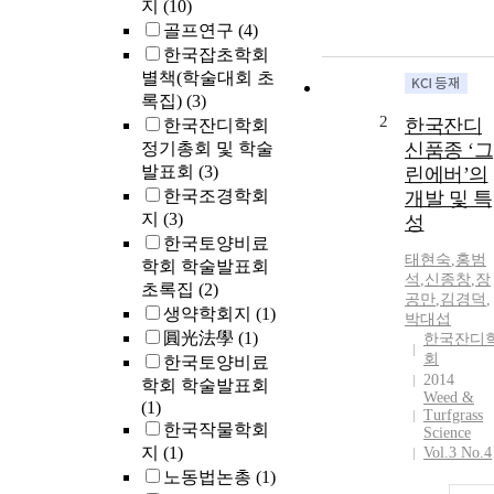
지
(10)
골프연구
(4)
한국잡초학회
별책(학술대회 초
록집)
(3)
2
한국잔디
한국잔디학회
정기총회 및 학술
신품종 ‘그
발표회
(3)
린에버’의
한국조경학회
개발 및 특
지
(3)
성
한국토양비료
태현숙
,
홍범
학회 학술발표회
석
,
신종창
,
장
초록집
(2)
공만
,
김경덕
,
생약학회지
(1)
박대섭
圓光法學
(1)
한국잔디
회
한국토양비료
2014
학회 학술발표회
Weed &
(1)
Turfgrass
한국작물학회
Science
지
(1)
Vol.3 No.4
노동법논총
(1)