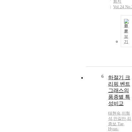
회지
Vol.24 No.
원
문
보
기
6
하절기 크
리핑 벤트
그래스의
품종별 특
성비교
태현숙
,
이형
석
,
안길만
,
김
종보
,
Tae,
Hyun-