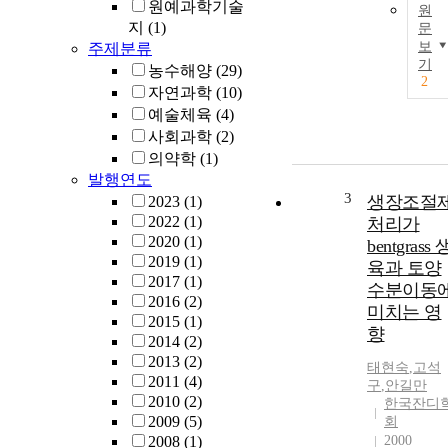
원예과학기술
원
지
(1)
문
보
주제분류
기
농수해양
(29)
2
자연과학
(10)
예술체육
(4)
사회과학
(2)
의약학
(1)
발행연도
3
생장조절
2023
(1)
2022
(1)
처리가
2020
(1)
bentgrass 
2019
(1)
육과 토양
2017
(1)
수분이동
2016
(2)
미치는 영
2015
(1)
향
2014
(2)
2013
(2)
태현숙
,
고석
2011
(4)
구
,
안길만
2010
(2)
한국잔디
2009
(5)
회
2008
(1)
2000