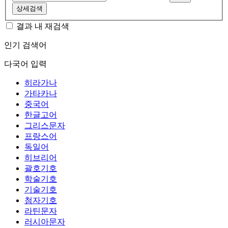
상세검색
결과 내 재검색
인기 검색어
다국어 입력
히라가나
가타카나
중국어
한글고어
그리스문자
프랑스어
독일어
히브리어
괄호기호
학술기호
기술기호
첨자기호
라틴문자
러시아문자