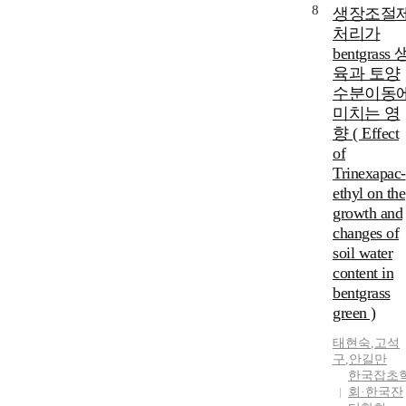
8
생장조절
처리가
bentgrass 
육과 토양
수분이동
미치는 영
향 ( Effect
of
Trinexapac-
ethyl on the
growth and
changes of
soil water
content in
bentgrass
green )
태현숙
,
고석
구
,
안길만
한국잡초
회·한국잔