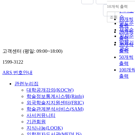
순
10개씩 출력
내림차
인기도
순
조회
10개씩
연도순
출력
제목순
20개씩
저자순
출력
발행기
30개씩
관순
출력
고객센터 (평일: 09:00~18:00)
50개씩
1599-3122
출력
100개
ARS 번호안내
출력
관련누리집
대학공개강의(KOCW)
학술정보통계시스템(Rinfo)
외국학술지지원센터(FRIC)
학술관계분석서비스(SAM)
사서커뮤니티
기관회원
지식나눔(LOOK)
의학전자도서관(MEDLIS)