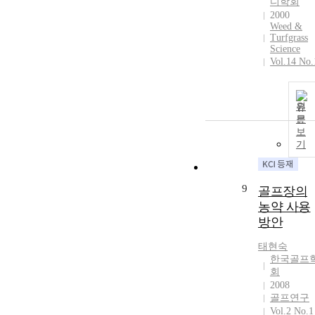
디학회
2000
Weed &
Turfgrass
Science
Vol.14 No.
원
문
보
기
9
골프장의
농약 사용
방안
태현숙
한국골프
회
2008
골프연구
Vol.2 No.1