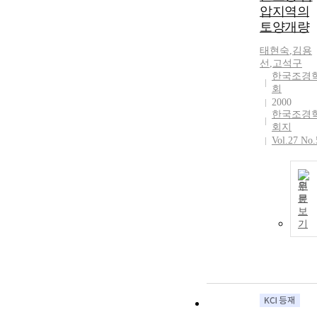
압지역의
토양개량
태현숙
,
김용
선
,
고석구
한국조경
회
2000
한국조경
회지
Vol.27 No.
원
문
보
기