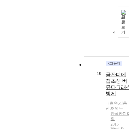
원
문
보
기
10
금잔디에
잡초성 버
뮤다그래
방제
태현숙
,
김용
선
,
허영두
한국잔디
회
2013
Weed &