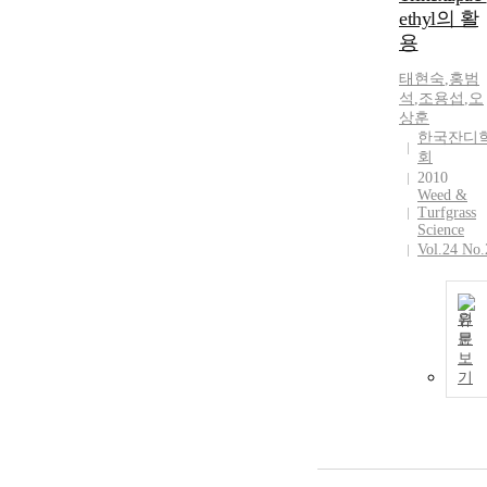
ethyl의 활
용
태현숙
,
홍범
석
,
조용섭
,
오
상훈
한국잔디
회
2010
Weed &
Turfgrass
Science
Vol.24 No.
원
문
보
기