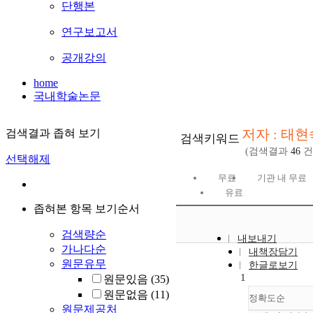
단행본
연구보고서
공개강의
home
국내학술논문
저자 : 태현
검색결과 좁혀 보기
검색키워드
(검색결과
46
건
선택해제
무료
기관 내 무료
유료
좁혀본 항목 보기순서
검색량순
내보내기
가나다순
내책장담기
원문유무
한글로보기
1
원문있음
(35)
원문없음
(11)
정확도순
원문제공처