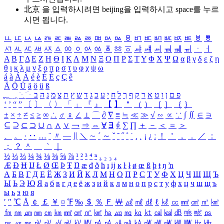
北京 을 입력하시려면
beijing
을 입력하시고 space를 누르
시면 됩니다.
ㅥ
ㅦ
ㅧ
ㅨ
ㅩ
ㅪ
ㅫ
ㅬ
ㅭ
ㅮ
ㅯ
ㅰ
ㅱ
ㅲ
ㅳ
ㅴ
ㅵ
ㅶ
ㅷ
ㅸ
ㅹ
ㅺ
ㅻ
ㅼ
ㅽ
ㅾ
ㅿ
ㆀ
ㆁ
ㆂ
ㆃ
ㆄ
ㆅ
ㆆ
ㆇ
ㆈ
ㆉ
ㆊ
ㆋ
ㆌ
ㆍ
ㆎ
Α
Β
Γ
Δ
Ε
Ζ
Η
Θ
Ι
Κ
Λ
Μ
Ν
Ξ
Ο
Π
Ρ
Σ
Τ
Υ
Φ
Χ
Ψ
Ω
α
β
γ
δ
ε
ζ
η
θ
ι
κ
λ
μ
ν
ξ
ο
π
ρ
σ
τ
υ
φ
χ
ψ
ω
á
à
Á
À
é
è
É
È
ç
Ç
ê
Ä
Ö
Ü
ä
ö
ü
ß
ְ
ֳ
ֲ
ֱ
ָ
ַ
ֵ
ֶ
ִ
ֹ
ּ
ֻ
ׂ
ׁ
ּ
ב
ה
נ
מ
צ
ת
ץ
ש
ד
ג
כ
ע
י
ח
ל
ך
ף
ק
ר
א
ט
ו
ן
ם
פ
‘
’
“
”
〔
〕
〈
〉
「
」
『
』
【
】
＂
（
）
［
］
｛
｝
±
×
÷
≠
≤
≥
∞
∴
♂
♀
∠
⊥
⌒
∂
∇
≡
≒
≪
≫
√
∽
∝
∵
∫
∬
∈
∋
⊆
⊇
⊂
⊃
∪
∩
∧
∨
￢
⇒
⇔
∀
∃
∮
∑
∏
＋
－
＜
＝
＞
、
。
·
‥
…
¨
〃
―
∥
＼
∼
´
～
ˇ
˘
˝
˚
˙
¸
˛
¡
¿
ː
！
＇
，
．
／
：
；
？
＾
＿
｀
｜
½
⅓
⅔
¼
¾
⅛
⅜
⅝
⅞
¹
²
³
⁴
ⁿ
₁
₂
₃
₄
Æ
Ð
Ħ
Ĳ
Ł
Ø
Œ
Þ
Ŧ
Ŋ
æ
đ
ð
ħ
ı
ĳ
ĸ
ŀ
ł
ø
œ
ß
þ
ŧ
ŋ
ŉ
А
Б
В
Г
Д
Е
Ё
Ж
З
И
Й
К
Л
М
Н
О
П
Р
С
Т
У
Ф
Х
Ц
Ч
Ш
Щ
Ъ
Ы
Ь
Э
Ю
Я
а
б
в
г
д
е
ё
ж
з
и
й
к
л
м
н
о
п
р
с
т
у
ф
х
ц
ч
ш
щ
ъ
ы
ь
э
ю
я
′
″
℃
Å
￠
￡
￥
¤
℉
‰
＄
％
Ｆ
￦
㎕
㎖
㎗
ℓ
㎘
㏄
㎣
㎤
㎥
㎦
㎙
㎚
㎛
㎜
㎝
㎞
㎟
㎠
㎡
㎢
㏊
㎍
㎎
㎏
㏏
㎈
㎉
㏈
㎧
㎨
㎰
㎱
㎲
㎳
㎴
㎵
㎶
㎷
㎸
㎹
㎀
㎁
㎂
㎃
㎄
㎺
㎻
㎽
㎾
㎿
㎐
㎑