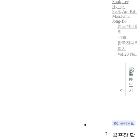
Sook
,
Lee,
Hyung-
Seok
,
An, Kil-
Man
,
Kim,
Jong-Bo
한국잔디
회
2006
한국잔디
회지
Vol.20 No.
원
문
보
기
7
골프장 답