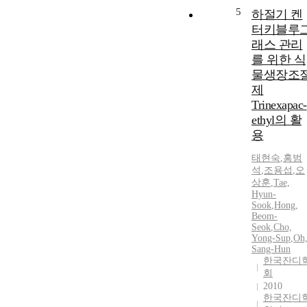
5
하절기 켄
터키블루
래스 관리
를 위한 식
물생장조
제
Trinexapac-
ethyl의 활
용
태현숙
,
홍범
석
,
조용섭
,
오
상훈
,
Tae,
Hyun-
Sook
,
Hong,
Beom-
Seok
,
Cho,
Yong-Sup
,
Oh
Sang-Hun
한국잔디
회
2010
한국잔디