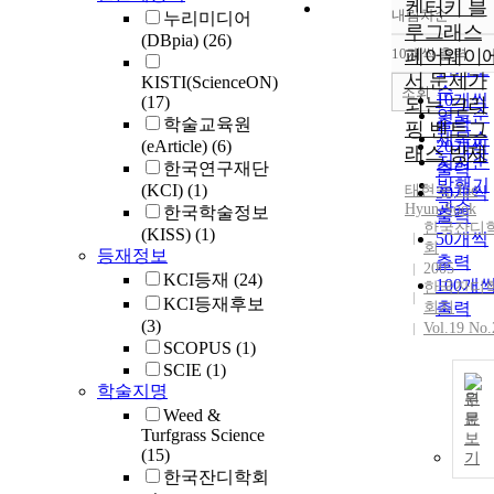
켄터키 블
내림차순
누리미디어
정확도
루그래스
(DBpia)
(26)
순
10개씩 출력
페어웨이
내림차
인기도
서 문제가
KISTI(ScienceON)
순
조회
10개씩
(17)
되는 크리
연도순
출력
학술교육원
핑 벤트그
제목순
(eArticle)
(6)
20개씩
래스 방제
저자순
한국연구재단
출력
발행기
(KCI)
(1)
태현숙
,
Tae
30개씩
관순
Hyun-Sook
한국학술정보
출력
한국잔디
(KISS)
(1)
50개씩
회
등재정보
출력
2005
KCI등재
(24)
100개
한국잔디
KCI등재후보
회지
출력
(3)
Vol.19 No.
SCOPUS
(1)
SCIE
(1)
학술지명
원
Weed &
문
Turfgrass Science
보
(15)
기
한국잔디학회