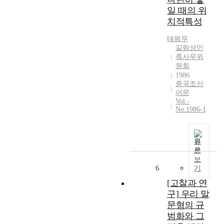
일 때의 위
치적특성
태평무
길림성민
족사무위
원회
1986
중국조선
어문
Vol.-
No.1986-1
원
문
보
6
기
[고찰과 연
구] 우리 말
문형의 규
범화와 그