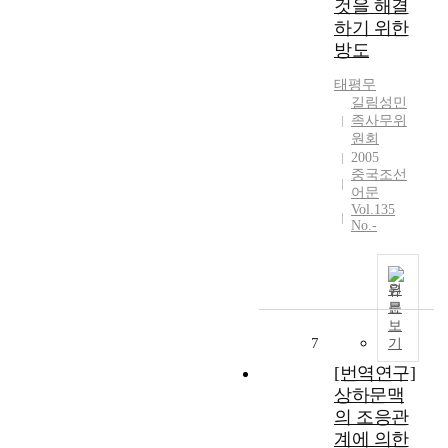
것을 해결
하기 위한
방도
태평무
길림성민
족사무위
원회
2005
중국조선
어문
Vol.135
No.-
원
문
보
7
기
[번역연구]
상하문맥
의 조응관
계에 의한