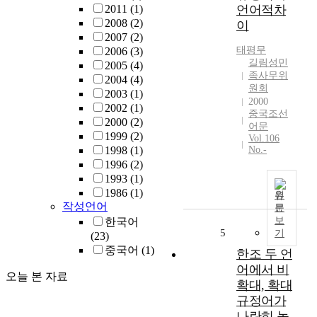
2011
(1)
언어적차
2008
(2)
이
2007
(2)
태평무
2006
(3)
길림성민
2005
(4)
족사무위
2004
(4)
원회
2003
(1)
2000
2002
(1)
중국조선
2000
(2)
어문
1999
(2)
Vol.106
1998
(1)
No.-
1996
(2)
1993
(1)
1986
(1)
원
작성언어
문
보
한국어
5
기
(23)
중국어
(1)
한조 두 언
어에서 비
오늘 본 자료
확대, 확대
규정어가
나란히 놓