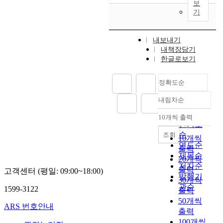
보
기
내보내기
내책장담기
한글로보기
정확도순
내림차순
정확도
순
10개씩 출력
내림차순
인기도
순
조회
10개씩
연도순
출력
제목순
20개씩
저자순
출력
고객센터 (평일: 09:00~18:00)
발행기
30개씩
관순
1599-3122
출력
50개씩
ARS 번호안내
출력
100개씩