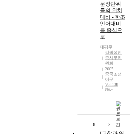
문장단위
들의 위치
대비 - 한조
언어대비
를 중심으
로
태평무
길림성민
족사무위
원회
2005
중국조선
어문
Vol.138
No.-
원
문
보
8
기
[고찰과 연