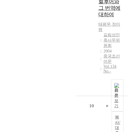
헐후어와
그 번역에
대하여
태평무
,
정미
령
길림성민
족사무위
원회
2004
중국조선
어문
Vol.134
No.-
원
문
보
10
기
복
사/
대