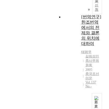
출
신
청
[번역연구]
한조번역
에서의 전
제와 결론
의 위치에
대하여
태평무
길림성민
족사무위
원회
2005
중국조선
어문
Vol.137
No.-
원
문