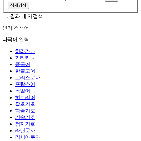
상세검색
결과 내 재검색
인기 검색어
다국어 입력
히라가나
가타카나
중국어
한글고어
그리스문자
프랑스어
독일어
히브리어
괄호기호
학술기호
기술기호
첨자기호
라틴문자
러시아문자