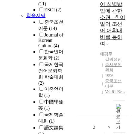
(11)
어 식별방
ESCI
(2)
법에 관한
학술지명
소견 - 한어
중국조선
일어 조선
어문
(14)
어 어휘대
Journal of
비를 통하
Korean
여 -
Culture
(4)
한국언어
태평무
문화학
(2)
길림성민
국제한국
족사무위
원회
언어문화학
1996
회 학술대회
중국조선
(2)
어문
이중언어
Vol.81 No.-
학
(1)
中國學論
叢
(1)
원
국제학술
문
대회
(1)
보
3
語文論集
기
(1)