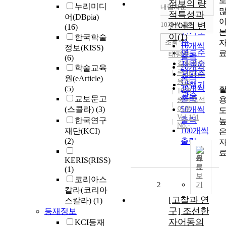
정보의 량
누리미디
내림차순
정확도
적특성과
어(DBpia)
순
10개씩 출력
언어의 변
(16)
내림차순
인기도
이(1)
한국학술
순
조회
10개씩
정보(KISS)
연도순
태평무
출력
(6)
제목순
길림성민
20개씩
학술교육
족사무위
저자순
출력
원(eArticle)
원회
발행기
30개씩
(5)
1999
관순
교보문고
출력
중국조선
(스콜라)
(3)
어문
50개씩
Vol.101
출력
한국연구
No.-
100개씩
재단(KCI)
(2)
출력
원
KERIS(RISS)
문
(1)
보
코리아스
2
기
칼라(코리아
[고찰과 연
스칼라)
(1)
구] 조선한
등재정보
자어동의
KCI등재