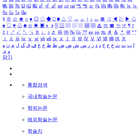
㎒
㎓
㎔
Ω
㏀
㏁
㎊
㎋
㎌
㏖
㏅
㎭
㎮
㎯
㏛
㎩
㎪
㎫
㎬
㏝
㏐
㏓
㏃
㏉
㏜
㏆
§
※
☆
★
○
●
◎
◇
◆
□
■
△
▽
→
←
↑
↓
↔
〓
◁
◀
▷
▶
♤
♠
♡
♥
♧
♣
⊙
◈
▣
◐
◑
▒
▤
▥
▨
▧
▦
▩
♨
☏
☎
☜
☞
¶
†
‡
↕
↗
↙
↖
↘
♭
♩
♪
♬
㉿
㈜
№
㏇
™
㏂
㏘
℡
＃
＆
＊
＠
ª
º
ⅰ
ⅱ
ⅲ
ⅳ
ⅴ
ⅵ
ⅶ
ⅷ
ⅸ
ⅹ
Ⅰ
Ⅱ
Ⅲ
Ⅳ
Ⅴ
Ⅵ
Ⅶ
Ⅷ
Ⅸ
Ⅹ
ا
ب
ت
ث
ج
ح
خ
د
ذ
ر
ز
س
ش
ص
ض
ط
ظ
ع
غ
ف
ق
ک
ل
م
ن
ه
و
ی
닫기
통합검색
국내학술논문
학위논문
해외학술논문
학술지