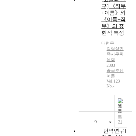
구] 《직무
+이름》와
《이름+직
무》의 표
현적 특성
태평무
길림성민
족사무위
원회
2003
중국조선
어문
Vol.123
No.-
원
문
보
9
기
[번역연구]