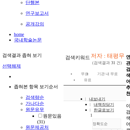
단행본
연구보고서
공개강의
home
국내학술논문
저자 : 태평무
검색결과 좁혀 보기
검색키워드
(검색결과
31
건)
선택해제
무료
기관 내 무료
유료
좁혀본 항목 보기순서
검색량순
내보내기
가나다순
내책장담기
원문유무
한글로보기
1
원문있음
(31)
정확도순
원문제공처