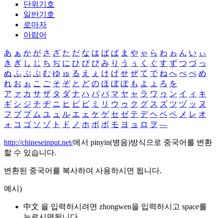
단위기호
일반기호
로마자
아랍어
あ
ぁ
か
が
さ
ざ
た
だ
な
は
ば
ぱ
ま
や
ゃ
ら
わ
ゎ
ん
い
ぃ
き
ぎ
し
じ
ち
ぢ
に
ひ
び
ぴ
み
り
う
ぅ
く
ぐ
す
ず
つ
づ
っ
ぬ
ふ
ぶ
ぷ
む
ゆ
ゅ
る
え
ぇ
け
げ
せ
ぜ
て
で
ね
へ
べ
ぺ
め
れ
お
ぉ
こ
ご
そ
ぞ
と
ど
の
ほ
ぼ
ぽ
も
よ
ょ
ろ
を
ア
ァ
カ
サ
ザ
タ
ダ
ナ
ハ
バ
パ
マ
ヤ
ャ
ラ
ワ
ヮ
ン
イ
ィ
キ
ギ
シ
ジ
チ
ヂ
ニ
ヒ
ビ
ピ
ミ
リ
ウ
ゥ
ク
グ
ス
ズ
ツ
ヅ
ッ
ヌ
フ
ブ
プ
ム
ユ
ュ
ル
エ
ェ
ケ
ゲ
セ
ゼ
テ
デ
ヘ
ベ
ペ
メ
レ
オ
ォ
コ
ゴ
ソ
ゾ
ト
ド
ノ
ホ
ボ
ポ
モ
ヨ
ョ
ロ
ヲ
―
http://chineseinput.net/
에서 pinyin(병음)방식으로 중국어를 변환
할 수 있습니다.
변환된 중국어를 복사하여 사용하시면 됩니다.
예시)
中文 을 입력하시려면
zhongwen
을 입력하시고 space를
누르시면됩니다.