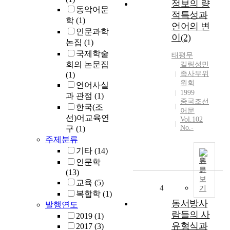
정보의 량
동악어문
적특성과
학
(1)
언어의 변
인문과학
이(2)
논집
(1)
국제학술
태평무
회의 논문집
길림성민
족사무위
(1)
원회
언어사실
1999
과 관점
(1)
중국조선
한국(조
어문
선)어교육연
Vol.102
No.-
구
(1)
주제분류
기타
(14)
원
인문학
문
(13)
보
교육
(5)
4
기
복합학
(1)
동서방사
발행연도
람들의 사
2019
(1)
유형식과
2017
(3)