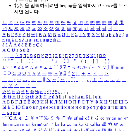
北京 을 입력하시려면
beijing
을 입력하시고 space를 누르
시면 됩니다.
ㅥ
ㅦ
ㅧ
ㅨ
ㅩ
ㅪ
ㅫ
ㅬ
ㅭ
ㅮ
ㅯ
ㅰ
ㅱ
ㅲ
ㅳ
ㅴ
ㅵ
ㅶ
ㅷ
ㅸ
ㅹ
ㅺ
ㅻ
ㅼ
ㅽ
ㅾ
ㅿ
ㆀ
ㆁ
ㆂ
ㆃ
ㆄ
ㆅ
ㆆ
ㆇ
ㆈ
ㆉ
ㆊ
ㆋ
ㆌ
ㆍ
ㆎ
Α
Β
Γ
Δ
Ε
Ζ
Η
Θ
Ι
Κ
Λ
Μ
Ν
Ξ
Ο
Π
Ρ
Σ
Τ
Υ
Φ
Χ
Ψ
Ω
α
β
γ
δ
ε
ζ
η
θ
ι
κ
λ
μ
ν
ξ
ο
π
ρ
σ
τ
υ
φ
χ
ψ
ω
á
à
Á
À
é
è
É
È
ç
Ç
ê
Ä
Ö
Ü
ä
ö
ü
ß
ְ
ֳ
ֲ
ֱ
ָ
ַ
ֵ
ֶ
ִ
ֹ
ּ
ֻ
ׂ
ׁ
ּ
ב
ה
נ
מ
צ
ת
ץ
ש
ד
ג
כ
ע
י
ח
ל
ך
ף
ק
ר
א
ט
ו
ן
ם
פ
‘
’
“
”
〔
〕
〈
〉
「
」
『
』
【
】
＂
（
）
［
］
｛
｝
±
×
÷
≠
≤
≥
∞
∴
♂
♀
∠
⊥
⌒
∂
∇
≡
≒
≪
≫
√
∽
∝
∵
∫
∬
∈
∋
⊆
⊇
⊂
⊃
∪
∩
∧
∨
￢
⇒
⇔
∀
∃
∮
∑
∏
＋
－
＜
＝
＞
、
。
·
‥
…
¨
〃
―
∥
＼
∼
´
～
ˇ
˘
˝
˚
˙
¸
˛
¡
¿
ː
！
＇
，
．
／
：
；
？
＾
＿
｀
｜
½
⅓
⅔
¼
¾
⅛
⅜
⅝
⅞
¹
²
³
⁴
ⁿ
₁
₂
₃
₄
Æ
Ð
Ħ
Ĳ
Ł
Ø
Œ
Þ
Ŧ
Ŋ
æ
đ
ð
ħ
ı
ĳ
ĸ
ŀ
ł
ø
œ
ß
þ
ŧ
ŋ
ŉ
А
Б
В
Г
Д
Е
Ё
Ж
З
И
Й
К
Л
М
Н
О
П
Р
С
Т
У
Ф
Х
Ц
Ч
Ш
Щ
Ъ
Ы
Ь
Э
Ю
Я
а
б
в
г
д
е
ё
ж
з
и
й
к
л
м
н
о
п
р
с
т
у
ф
х
ц
ч
ш
щ
ъ
ы
ь
э
ю
я
′
″
℃
Å
￠
￡
￥
¤
℉
‰
＄
％
Ｆ
￦
㎕
㎖
㎗
ℓ
㎘
㏄
㎣
㎤
㎥
㎦
㎙
㎚
㎛
㎜
㎝
㎞
㎟
㎠
㎡
㎢
㏊
㎍
㎎
㎏
㏏
㎈
㎉
㏈
㎧
㎨
㎰
㎱
㎲
㎳
㎴
㎵
㎶
㎷
㎸
㎹
㎀
㎁
㎂
㎃
㎄
㎺
㎻
㎽
㎾
㎿
㎐
㎑