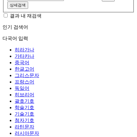
상세검색
결과 내 재검색
인기 검색어
다국어 입력
히라가나
가타카나
중국어
한글고어
그리스문자
프랑스어
독일어
히브리어
괄호기호
학술기호
기술기호
첨자기호
라틴문자
러시아문자