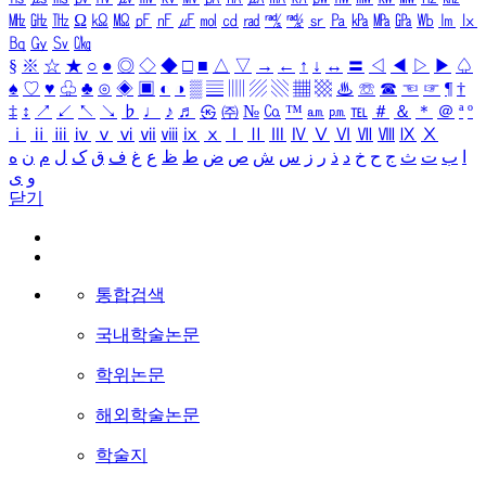
㎒
㎓
㎔
Ω
㏀
㏁
㎊
㎋
㎌
㏖
㏅
㎭
㎮
㎯
㏛
㎩
㎪
㎫
㎬
㏝
㏐
㏓
㏃
㏉
㏜
㏆
§
※
☆
★
○
●
◎
◇
◆
□
■
△
▽
→
←
↑
↓
↔
〓
◁
◀
▷
▶
♤
♠
♡
♥
♧
♣
⊙
◈
▣
◐
◑
▒
▤
▥
▨
▧
▦
▩
♨
☏
☎
☜
☞
¶
†
‡
↕
↗
↙
↖
↘
♭
♩
♪
♬
㉿
㈜
№
㏇
™
㏂
㏘
℡
＃
＆
＊
＠
ª
º
ⅰ
ⅱ
ⅲ
ⅳ
ⅴ
ⅵ
ⅶ
ⅷ
ⅸ
ⅹ
Ⅰ
Ⅱ
Ⅲ
Ⅳ
Ⅴ
Ⅵ
Ⅶ
Ⅷ
Ⅸ
Ⅹ
ا
ب
ت
ث
ج
ح
خ
د
ذ
ر
ز
س
ش
ص
ض
ط
ظ
ع
غ
ف
ق
ک
ل
م
ن
ه
و
ی
닫기
통합검색
국내학술논문
학위논문
해외학술논문
학술지