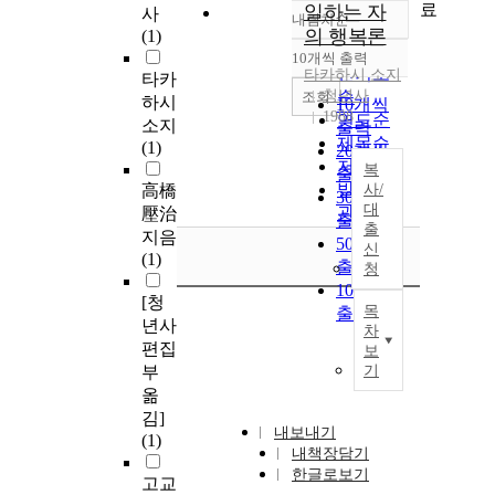
료
일하는 자
사
내림차순
정확도
의 행복론
(1)
순
10개씩 출력
내림차순
인기도
타카하시
소지
타카
청년사
순
조회
하시
10개씩
1988
연도순
소지
출력
제목순
(1)
20개씩
저자순
복
출력
발행기
高橋
사/
30개씩
대
관순
壓治
출력
출
지음
50개씩
신
(1)
출력
청
100개씩
[청
목
출력
년사
차
편집
보
부
기
옮
김]
내보내기
(1)
내책장담기
한글로보기
고교