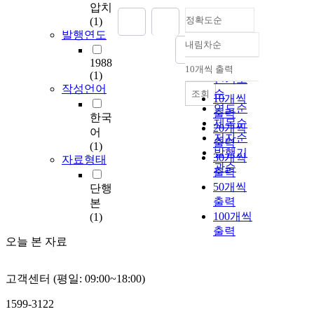
압치
정확도순
(1)
발행연도
내림차순
정확도
1988
순
10개씩 출력
내림차순
(1)
인기도
작성언어
순
조회
10개씩
연도순
출력
한국
제목순
20개씩
어
저자순
출력
(1)
발행기
30개씩
자료형태
관순
출력
50개씩
단행
출력
본
100개씩
(1)
출력
오늘 본 자료
고객센터 (평일: 09:00~18:00)
1599-3122