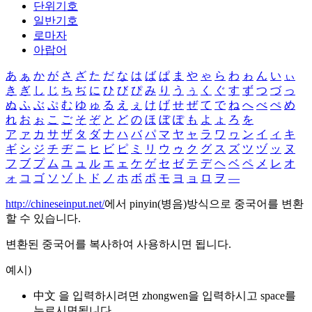
단위기호
일반기호
로마자
아랍어
あ
ぁ
か
が
さ
ざ
た
だ
な
は
ば
ぱ
ま
や
ゃ
ら
わ
ゎ
ん
い
ぃ
き
ぎ
し
じ
ち
ぢ
に
ひ
び
ぴ
み
り
う
ぅ
く
ぐ
す
ず
つ
づ
っ
ぬ
ふ
ぶ
ぷ
む
ゆ
ゅ
る
え
ぇ
け
げ
せ
ぜ
て
で
ね
へ
べ
ぺ
め
れ
お
ぉ
こ
ご
そ
ぞ
と
ど
の
ほ
ぼ
ぽ
も
よ
ょ
ろ
を
ア
ァ
カ
サ
ザ
タ
ダ
ナ
ハ
バ
パ
マ
ヤ
ャ
ラ
ワ
ヮ
ン
イ
ィ
キ
ギ
シ
ジ
チ
ヂ
ニ
ヒ
ビ
ピ
ミ
リ
ウ
ゥ
ク
グ
ス
ズ
ツ
ヅ
ッ
ヌ
フ
ブ
プ
ム
ユ
ュ
ル
エ
ェ
ケ
ゲ
セ
ゼ
テ
デ
ヘ
ベ
ペ
メ
レ
オ
ォ
コ
ゴ
ソ
ゾ
ト
ド
ノ
ホ
ボ
ポ
モ
ヨ
ョ
ロ
ヲ
―
http://chineseinput.net/
에서 pinyin(병음)방식으로 중국어를 변환
할 수 있습니다.
변환된 중국어를 복사하여 사용하시면 됩니다.
예시)
中文 을 입력하시려면
zhongwen
을 입력하시고 space를
누르시면됩니다.