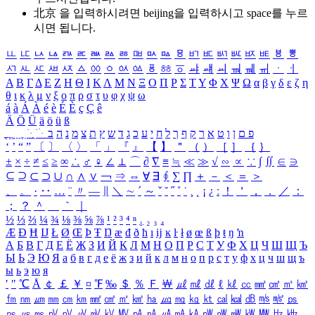
北京 을 입력하시려면
beijing
을 입력하시고 space를 누르
시면 됩니다.
ㅥ
ㅦ
ㅧ
ㅨ
ㅩ
ㅪ
ㅫ
ㅬ
ㅭ
ㅮ
ㅯ
ㅰ
ㅱ
ㅲ
ㅳ
ㅴ
ㅵ
ㅶ
ㅷ
ㅸ
ㅹ
ㅺ
ㅻ
ㅼ
ㅽ
ㅾ
ㅿ
ㆀ
ㆁ
ㆂ
ㆃ
ㆄ
ㆅ
ㆆ
ㆇ
ㆈ
ㆉ
ㆊ
ㆋ
ㆌ
ㆍ
ㆎ
Α
Β
Γ
Δ
Ε
Ζ
Η
Θ
Ι
Κ
Λ
Μ
Ν
Ξ
Ο
Π
Ρ
Σ
Τ
Υ
Φ
Χ
Ψ
Ω
α
β
γ
δ
ε
ζ
η
θ
ι
κ
λ
μ
ν
ξ
ο
π
ρ
σ
τ
υ
φ
χ
ψ
ω
á
à
Á
À
é
è
É
È
ç
Ç
ê
Ä
Ö
Ü
ä
ö
ü
ß
ְ
ֳ
ֲ
ֱ
ָ
ַ
ֵ
ֶ
ִ
ֹ
ּ
ֻ
ׂ
ׁ
ּ
ב
ה
נ
מ
צ
ת
ץ
ש
ד
ג
כ
ע
י
ח
ל
ך
ף
ק
ר
א
ט
ו
ן
ם
פ
‘
’
“
”
〔
〕
〈
〉
「
」
『
』
【
】
＂
（
）
［
］
｛
｝
±
×
÷
≠
≤
≥
∞
∴
♂
♀
∠
⊥
⌒
∂
∇
≡
≒
≪
≫
√
∽
∝
∵
∫
∬
∈
∋
⊆
⊇
⊂
⊃
∪
∩
∧
∨
￢
⇒
⇔
∀
∃
∮
∑
∏
＋
－
＜
＝
＞
、
。
·
‥
…
¨
〃
―
∥
＼
∼
´
～
ˇ
˘
˝
˚
˙
¸
˛
¡
¿
ː
！
＇
，
．
／
：
；
？
＾
＿
｀
｜
½
⅓
⅔
¼
¾
⅛
⅜
⅝
⅞
¹
²
³
⁴
ⁿ
₁
₂
₃
₄
Æ
Ð
Ħ
Ĳ
Ł
Ø
Œ
Þ
Ŧ
Ŋ
æ
đ
ð
ħ
ı
ĳ
ĸ
ŀ
ł
ø
œ
ß
þ
ŧ
ŋ
ŉ
А
Б
В
Г
Д
Е
Ё
Ж
З
И
Й
К
Л
М
Н
О
П
Р
С
Т
У
Ф
Х
Ц
Ч
Ш
Щ
Ъ
Ы
Ь
Э
Ю
Я
а
б
в
г
д
е
ё
ж
з
и
й
к
л
м
н
о
п
р
с
т
у
ф
х
ц
ч
ш
щ
ъ
ы
ь
э
ю
я
′
″
℃
Å
￠
￡
￥
¤
℉
‰
＄
％
Ｆ
￦
㎕
㎖
㎗
ℓ
㎘
㏄
㎣
㎤
㎥
㎦
㎙
㎚
㎛
㎜
㎝
㎞
㎟
㎠
㎡
㎢
㏊
㎍
㎎
㎏
㏏
㎈
㎉
㏈
㎧
㎨
㎰
㎱
㎲
㎳
㎴
㎵
㎶
㎷
㎸
㎹
㎀
㎁
㎂
㎃
㎄
㎺
㎻
㎽
㎾
㎿
㎐
㎑