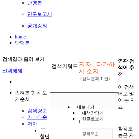
단행본
연구보고서
공개강의
home
단행본
검색결과 좁혀 보기
연관 검
저자 : 타카하
검색키워드
색어 추
시 소지
선택해제
천
(검색결과
1
건)
이 검색
좁혀본 항목 보
어로 많
기순서
이 본 자
료
내보내기
검색량순
내책장담기
가나다순
한글로보기
1
저자
활용도
정확도순
높은 자
청년