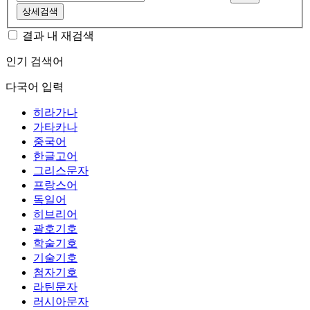
상세검색
결과 내 재검색
인기 검색어
다국어 입력
히라가나
가타카나
중국어
한글고어
그리스문자
프랑스어
독일어
히브리어
괄호기호
학술기호
기술기호
첨자기호
라틴문자
러시아문자