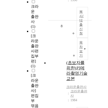
1996
크라
운
복
사/
출판
대
사
출
8
(1)
신
청
[크
라운
목
출판
차
사편
보
기
집부
편]
(초보자를
(1)
위한)카메
라촬영기술
[크
교본
라운
출판
크라운출판사
사]
크라운출판
편집
사
1984
부
엮음