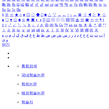
㎒
㎓
㎔
Ω
㏀
㏁
㎊
㎋
㎌
㏖
㏅
㎭
㎮
㎯
㏛
㎩
㎪
㎫
㎬
㏝
㏐
㏓
㏃
㏉
㏜
㏆
§
※
☆
★
○
●
◎
◇
◆
□
■
△
▽
→
←
↑
↓
↔
〓
◁
◀
▷
▶
♤
♠
♡
♥
♧
♣
⊙
◈
▣
◐
◑
▒
▤
▥
▨
▧
▦
▩
♨
☏
☎
☜
☞
¶
†
‡
↕
↗
↙
↖
↘
♭
♩
♪
♬
㉿
㈜
№
㏇
™
㏂
㏘
℡
＃
＆
＊
＠
ª
º
ⅰ
ⅱ
ⅲ
ⅳ
ⅴ
ⅵ
ⅶ
ⅷ
ⅸ
ⅹ
Ⅰ
Ⅱ
Ⅲ
Ⅳ
Ⅴ
Ⅵ
Ⅶ
Ⅷ
Ⅸ
Ⅹ
ا
ب
ت
ث
ج
ح
خ
د
ذ
ر
ز
س
ش
ص
ض
ط
ظ
ع
غ
ف
ق
ک
ل
م
ن
ه
و
ی
닫기
통합검색
국내학술논문
학위논문
해외학술논문
학술지