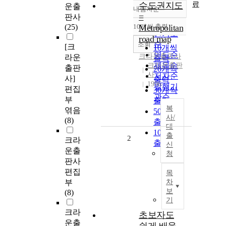
료
수도권지도
운출
내림차순
정확도
=
판사
순
(25)
10개씩 출력
Metropolitan
내림차순
인기도
road map
순
조회
[크
10개씩
연도순
크라운출판사
라운
출력
제목순
크라운출판
출판
20개씩
사
저자순
사]
출력
1996
발행기
편집
30개씩
관순
부
출력
복
엮음
50개씩
사/
(8)
출력
대
100개씩
출
2
크라
출력
신
운출
청
판사
편집
목
부
차
보
(8)
기
크라
초보자도
운출