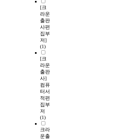
[크
라운
출판
사편
집부
저]
(1)
[크
라운
출판
사]
컴퓨
터서
적편
집부
저
(1)
크라
운출