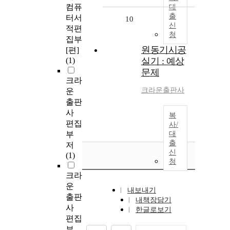
컴퓨
대
출
터서
10
신
적편
청
집부
원동기시공
[편]
(1)
실기 : 예상
문제
크라
크라운출판사
운
출판
사
복
편집
사/
부
대
출
저
신
(1)
청
크라
운
내보내기
출판
내책장담기
사
한글로보기
편집
부