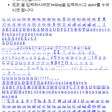
北京 을 입력하시려면
beijing
을 입력하시고 space를 누르
시면 됩니다.
ㅥ
ㅦ
ㅧ
ㅨ
ㅩ
ㅪ
ㅫ
ㅬ
ㅭ
ㅮ
ㅯ
ㅰ
ㅱ
ㅲ
ㅳ
ㅴ
ㅵ
ㅶ
ㅷ
ㅸ
ㅹ
ㅺ
ㅻ
ㅼ
ㅽ
ㅾ
ㅿ
ㆀ
ㆁ
ㆂ
ㆃ
ㆄ
ㆅ
ㆆ
ㆇ
ㆈ
ㆉ
ㆊ
ㆋ
ㆌ
ㆍ
ㆎ
Α
Β
Γ
Δ
Ε
Ζ
Η
Θ
Ι
Κ
Λ
Μ
Ν
Ξ
Ο
Π
Ρ
Σ
Τ
Υ
Φ
Χ
Ψ
Ω
α
β
γ
δ
ε
ζ
η
θ
ι
κ
λ
μ
ν
ξ
ο
π
ρ
σ
τ
υ
φ
χ
ψ
ω
á
à
Á
À
é
è
É
È
ç
Ç
ê
Ä
Ö
Ü
ä
ö
ü
ß
ְ
ֳ
ֲ
ֱ
ָ
ַ
ֵ
ֶ
ִ
ֹ
ּ
ֻ
ׂ
ׁ
ּ
ב
ה
נ
מ
צ
ת
ץ
ש
ד
ג
כ
ע
י
ח
ל
ך
ף
ק
ר
א
ט
ו
ן
ם
פ
‘
’
“
”
〔
〕
〈
〉
「
」
『
』
【
】
＂
（
）
［
］
｛
｝
±
×
÷
≠
≤
≥
∞
∴
♂
♀
∠
⊥
⌒
∂
∇
≡
≒
≪
≫
√
∽
∝
∵
∫
∬
∈
∋
⊆
⊇
⊂
⊃
∪
∩
∧
∨
￢
⇒
⇔
∀
∃
∮
∑
∏
＋
－
＜
＝
＞
、
。
·
‥
…
¨
〃
―
∥
＼
∼
´
～
ˇ
˘
˝
˚
˙
¸
˛
¡
¿
ː
！
＇
，
．
／
：
；
？
＾
＿
｀
｜
½
⅓
⅔
¼
¾
⅛
⅜
⅝
⅞
¹
²
³
⁴
ⁿ
₁
₂
₃
₄
Æ
Ð
Ħ
Ĳ
Ł
Ø
Œ
Þ
Ŧ
Ŋ
æ
đ
ð
ħ
ı
ĳ
ĸ
ŀ
ł
ø
œ
ß
þ
ŧ
ŋ
ŉ
А
Б
В
Г
Д
Е
Ё
Ж
З
И
Й
К
Л
М
Н
О
П
Р
С
Т
У
Ф
Х
Ц
Ч
Ш
Щ
Ъ
Ы
Ь
Э
Ю
Я
а
б
в
г
д
е
ё
ж
з
и
й
к
л
м
н
о
п
р
с
т
у
ф
х
ц
ч
ш
щ
ъ
ы
ь
э
ю
я
′
″
℃
Å
￠
￡
￥
¤
℉
‰
＄
％
Ｆ
￦
㎕
㎖
㎗
ℓ
㎘
㏄
㎣
㎤
㎥
㎦
㎙
㎚
㎛
㎜
㎝
㎞
㎟
㎠
㎡
㎢
㏊
㎍
㎎
㎏
㏏
㎈
㎉
㏈
㎧
㎨
㎰
㎱
㎲
㎳
㎴
㎵
㎶
㎷
㎸
㎹
㎀
㎁
㎂
㎃
㎄
㎺
㎻
㎽
㎾
㎿
㎐
㎑