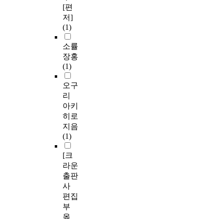
[편
저]
(1)
소률
장홍
(1)
오구
리
아키
히로
지음
(1)
[크
라운
출판
사
편집
부
옮