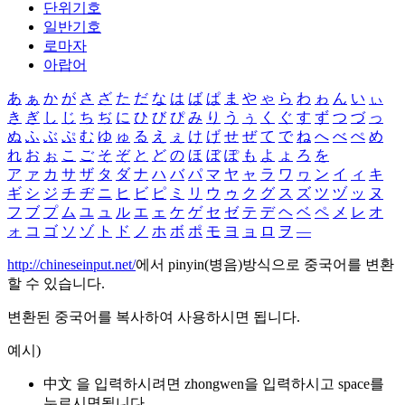
단위기호
일반기호
로마자
아랍어
あ
ぁ
か
が
さ
ざ
た
だ
な
は
ば
ぱ
ま
や
ゃ
ら
わ
ゎ
ん
い
ぃ
き
ぎ
し
じ
ち
ぢ
に
ひ
び
ぴ
み
り
う
ぅ
く
ぐ
す
ず
つ
づ
っ
ぬ
ふ
ぶ
ぷ
む
ゆ
ゅ
る
え
ぇ
け
げ
せ
ぜ
て
で
ね
へ
べ
ぺ
め
れ
お
ぉ
こ
ご
そ
ぞ
と
ど
の
ほ
ぼ
ぽ
も
よ
ょ
ろ
を
ア
ァ
カ
サ
ザ
タ
ダ
ナ
ハ
バ
パ
マ
ヤ
ャ
ラ
ワ
ヮ
ン
イ
ィ
キ
ギ
シ
ジ
チ
ヂ
ニ
ヒ
ビ
ピ
ミ
リ
ウ
ゥ
ク
グ
ス
ズ
ツ
ヅ
ッ
ヌ
フ
ブ
プ
ム
ユ
ュ
ル
エ
ェ
ケ
ゲ
セ
ゼ
テ
デ
ヘ
ベ
ペ
メ
レ
オ
ォ
コ
ゴ
ソ
ゾ
ト
ド
ノ
ホ
ボ
ポ
モ
ヨ
ョ
ロ
ヲ
―
http://chineseinput.net/
에서 pinyin(병음)방식으로 중국어를 변환
할 수 있습니다.
변환된 중국어를 복사하여 사용하시면 됩니다.
예시)
中文 을 입력하시려면
zhongwen
을 입력하시고 space를
누르시면됩니다.