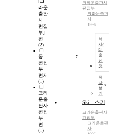
[크
크라운출판사
라운
편집부
출판
크라운출판
사
사
1996
편집
부]
편
복
(2)
사/
대
출
동
7
신
편집
청
부
편저
목
(1)
차
보
크라
기
운출
Ski = 스키
판사
편집
크라운출판사
부
편집부
크라운출판
편
사
(1)