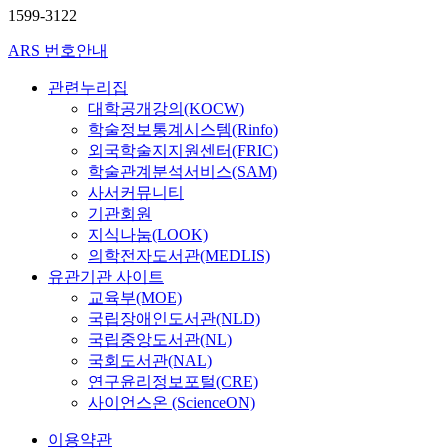
1599-3122
ARS 번호안내
관련누리집
대학공개강의(KOCW)
학술정보통계시스템(Rinfo)
외국학술지지원센터(FRIC)
학술관계분석서비스(SAM)
사서커뮤니티
기관회원
지식나눔(LOOK)
의학전자도서관(MEDLIS)
유관기관 사이트
교육부(MOE)
국립장애인도서관(NLD)
국립중앙도서관(NL)
국회도서관(NAL)
연구윤리정보포털(CRE)
사이언스온 (ScienceON)
이용약관