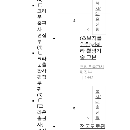
복
사/
크라
대
운
출
4
출판
신
사
청
편집
(초보자를
부
위한)카메
(4)
라 촬영기
술 교본
크라
운출
크라운출판사
판사
편집부
편집
1992
부
편
복
(3)
사/
대
[크
출
5
라운
신
청
출판
사]
전국도로관