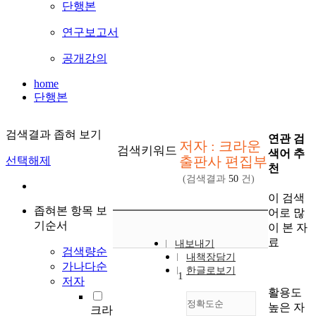
단행본
연구보고서
공개강의
home
단행본
검색결과 좁혀 보기
연관 검
저자 : 크라운
검색키워드
색어 추
출판사 편집부
선택해제
천
(검색결과
50
건)
이 검색
좁혀본 항목 보
어로 많
기순서
이 본 자
료
내보내기
검색량순
내책장담기
가나다순
한글로보기
1
저자
활용도
정확도순
높은 자
크라