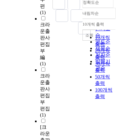
정확도순
편
(1)
내림차순
정확도
순
크라
10개씩 출력
내림차순
인기도
운출
순
조회
10개씩
판사
연도순
출력
편집
제목순
20개씩
부
저자순
출력
編
발행기
(1)
30개씩
관순
출력
크라
50개씩
운출
출력
판사
100개씩
편집
출력
부
편집
(1)
[크
라운