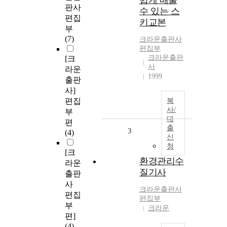
쉽게 배울
판사
수 있는 스
편집
키교본
부
(7)
크라운출판사
편집부
크라운출판
[크
사
라운
1999
출판
사]
편집
복
사/
부
대
편
출
3
(4)
신
청
[크
환경관리수
라운
질기사
출판
사
크라운출판사
편집
편집부
부
크라운
편]
(4)