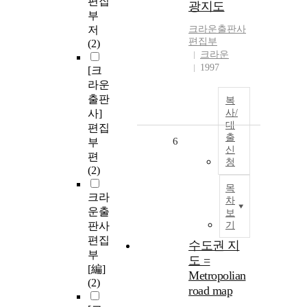
편집
광지도
부
저
크라운출판사
편집부
(2)
크라운
1997
[크
라운
출판
복
사]
사/
대
편집
출
6
부
신
편
청
(2)
목
크라
차
운출
보
판사
기
편집
수도권 지
부
도 =
[編]
Metropolian
(2)
road map