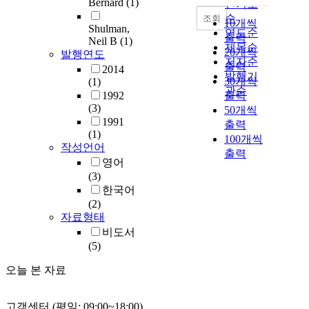
Bernard
(1)
인기도
순
조회
10개씩
Shulman,
연도순
출력
Neil B
(1)
제목순
20개씩
발행연도
저자순
출력
2014
발행기
30개씩
(1)
관순
1992
출력
(3)
50개씩
1991
출력
(1)
100개씩
작성언어
출력
영어
(3)
한국어
(2)
자료형태
비도서
(5)
오늘 본 자료
고객센터 (평일: 09:00~18:00)