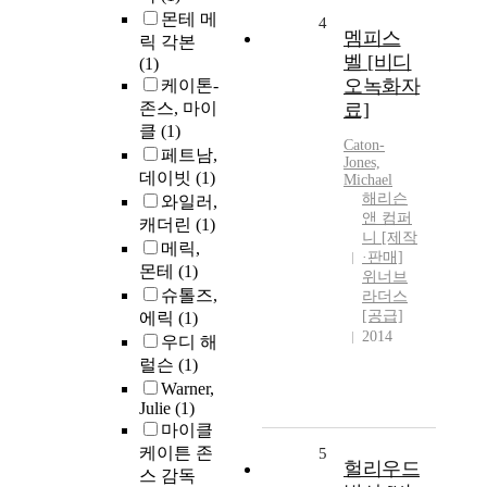
몬테 메
4
멤피스
릭 각본
벨 [비디
(1)
오녹화자
케이톤-
존스, 마이
료]
클
(1)
Caton-
페트남,
Jones,
데이빗
(1)
Michael
해리슨
와일러,
앤 컴퍼
캐더린
(1)
니 [제작
메릭,
·판매]
몬테
(1)
위너브
슈톨즈,
라더스
[공급]
에릭
(1)
2014
우디 해
럴슨
(1)
Warner,
Julie
(1)
마이클
케이튼 존
5
헐리우드
스 감독