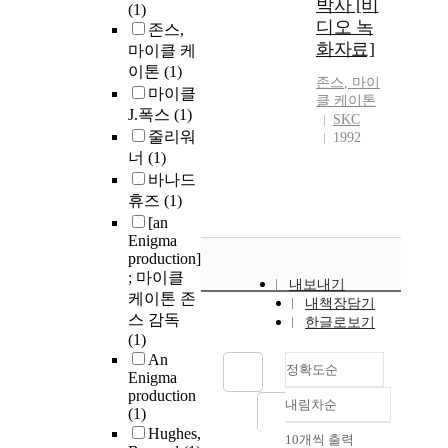
박사 [비
(1)
디오 녹
존스,
화자료]
마이클 케
이톤
(1)
존스
, 마이
마이클
클
케이톤
J.폭스
(1)
SKC
줄리워
1992
너
(1)
바나드
휴즈
(1)
[an
Enigma
production]
; 마이클
내보내기
케이톤 존
내책장담기
스 감독
한글로보기
(1)
An
정확도순
Enigma
production
내림차순
정확도
(1)
순
Hughes,
10개씩 출력
내림차순