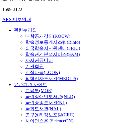
1599-3122
ARS 번호안내
관련누리집
대학공개강의(KOCW)
학술정보통계시스템(Rinfo)
외국학술지지원센터(FRIC)
학술관계분석서비스(SAM)
사서커뮤니티
기관회원
지식나눔(LOOK)
의학전자도서관(MEDLIS)
유관기관 사이트
교육부(MOE)
국립장애인도서관(NLD)
국립중앙도서관(NL)
국회도서관(NAL)
연구윤리정보포털(CRE)
사이언스온 (ScienceON)