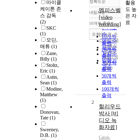
정확도순
마이클
활용
케이톤 존
도 높
멤피스벨
내림차순
정확도
스 감독
은 자
[video
순
(2)
료
10개씩 출력
recording]
내림차순
인기도
SKC
(1)
순
조회
케이톤-존
10개씩
모딘,
스
, 마이클
연도순
출력
서륭프
매튜
(1)
제목순
20개씩
로덕숀
Zane,
저자순
출력
SKC[공
Billy
(1)
발행기
30개씩
급]
Stoltz,
관순
1992
출력
Eric
(1)
50개씩
Astin,
출력
Sean
(1)
Modine,
100개씩
Matthew
출력
(1)
2
헐리우드
Donovan,
박사 [비
Tate
(1)
디오 녹
화자료]
Sweeney,
D.B.
(1)
Caton-