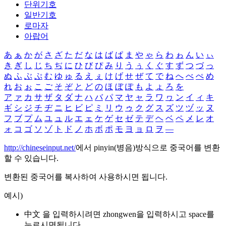
단위기호
일반기호
로마자
아랍어
あ
ぁ
か
が
さ
ざ
た
だ
な
は
ば
ぱ
ま
や
ゃ
ら
わ
ゎ
ん
い
ぃ
き
ぎ
し
じ
ち
ぢ
に
ひ
び
ぴ
み
り
う
ぅ
く
ぐ
す
ず
つ
づ
っ
ぬ
ふ
ぶ
ぷ
む
ゆ
ゅ
る
え
ぇ
け
げ
せ
ぜ
て
で
ね
へ
べ
ぺ
め
れ
お
ぉ
こ
ご
そ
ぞ
と
ど
の
ほ
ぼ
ぽ
も
よ
ょ
ろ
を
ア
ァ
カ
サ
ザ
タ
ダ
ナ
ハ
バ
パ
マ
ヤ
ャ
ラ
ワ
ヮ
ン
イ
ィ
キ
ギ
シ
ジ
チ
ヂ
ニ
ヒ
ビ
ピ
ミ
リ
ウ
ゥ
ク
グ
ス
ズ
ツ
ヅ
ッ
ヌ
フ
ブ
プ
ム
ユ
ュ
ル
エ
ェ
ケ
ゲ
セ
ゼ
テ
デ
ヘ
ベ
ペ
メ
レ
オ
ォ
コ
ゴ
ソ
ゾ
ト
ド
ノ
ホ
ボ
ポ
モ
ヨ
ョ
ロ
ヲ
―
http://chineseinput.net/
에서 pinyin(병음)방식으로 중국어를 변환
할 수 있습니다.
변환된 중국어를 복사하여 사용하시면 됩니다.
예시)
中文 을 입력하시려면
zhongwen
을 입력하시고 space를
누르시면됩니다.