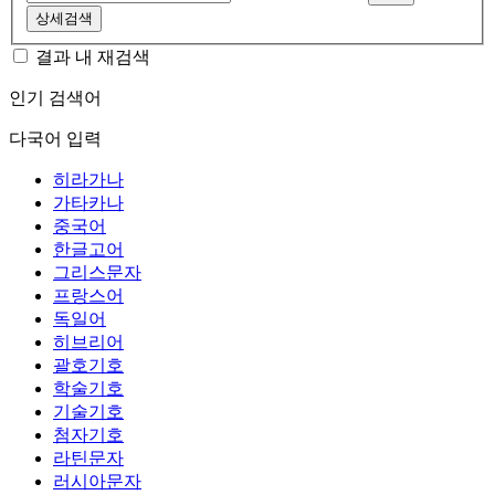
상세검색
결과 내 재검색
인기 검색어
다국어 입력
히라가나
가타카나
중국어
한글고어
그리스문자
프랑스어
독일어
히브리어
괄호기호
학술기호
기술기호
첨자기호
라틴문자
러시아문자