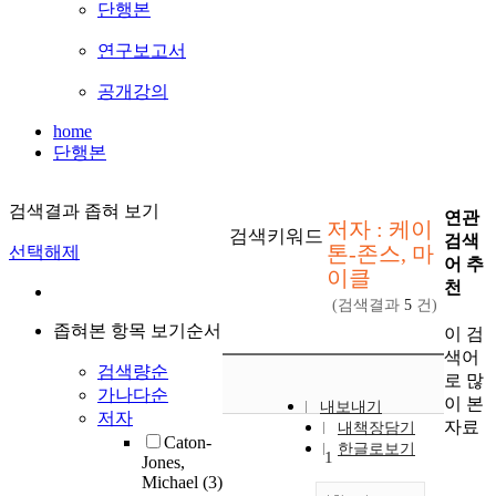
단행본
연구보고서
공개강의
home
단행본
검색결과 좁혀 보기
연관
저자 : 케이
검색키워드
검색
톤-존스, 마
선택해제
어 추
이클
천
(검색결과
5
건)
좁혀본 항목 보기순서
이 검
색어
검색량순
로 많
가나다순
이 본
내보내기
저자
자료
내책장담기
Caton-
한글로보기
1
Jones,
Michael
(3)