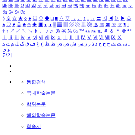
㎒
㎓
㎔
Ω
㏀
㏁
㎊
㎋
㎌
㏖
㏅
㎭
㎮
㎯
㏛
㎩
㎪
㎫
㎬
㏝
㏐
㏓
㏃
㏉
㏜
㏆
§
※
☆
★
○
●
◎
◇
◆
□
■
△
▽
→
←
↑
↓
↔
〓
◁
◀
▷
▶
♤
♠
♡
♥
♧
♣
⊙
◈
▣
◐
◑
▒
▤
▥
▨
▧
▦
▩
♨
☏
☎
☜
☞
¶
†
‡
↕
↗
↙
↖
↘
♭
♩
♪
♬
㉿
㈜
№
㏇
™
㏂
㏘
℡
＃
＆
＊
＠
ª
º
ⅰ
ⅱ
ⅲ
ⅳ
ⅴ
ⅵ
ⅶ
ⅷ
ⅸ
ⅹ
Ⅰ
Ⅱ
Ⅲ
Ⅳ
Ⅴ
Ⅵ
Ⅶ
Ⅷ
Ⅸ
Ⅹ
ا
ب
ت
ث
ج
ح
خ
د
ذ
ر
ز
س
ش
ص
ض
ط
ظ
ع
غ
ف
ق
ک
ل
م
ن
ه
و
ی
닫기
통합검색
국내학술논문
학위논문
해외학술논문
학술지