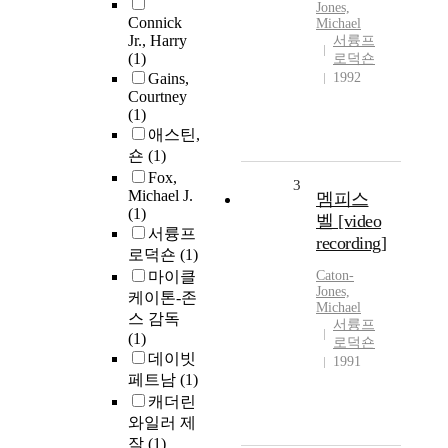
Jones,
Connick
Michael
Jr., Harry
서륭프
(1)
로덕숀
Gains,
1992
Courtney
(1)
애스틴,
숀
(1)
Fox,
3
Michael J.
멤피스
(1)
벨 [video
서륭프
recording]
로덕숀
(1)
마이클
Caton-
Jones,
케이톤-존
Michael
스 감독
서륭프
(1)
로덕숀
데이빗
1991
페트남
(1)
캐더린
와일러 제
작
(1)