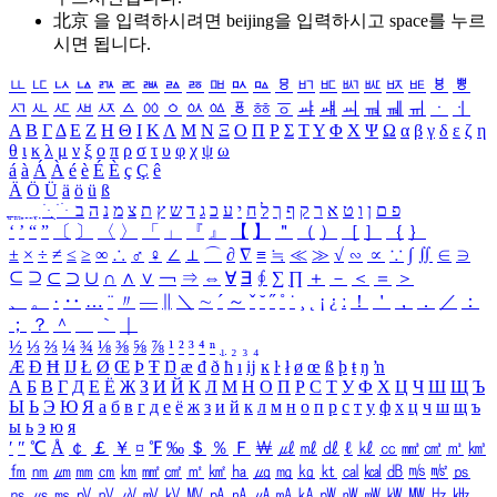
北京 을 입력하시려면
beijing
을 입력하시고 space를 누르
시면 됩니다.
ㅥ
ㅦ
ㅧ
ㅨ
ㅩ
ㅪ
ㅫ
ㅬ
ㅭ
ㅮ
ㅯ
ㅰ
ㅱ
ㅲ
ㅳ
ㅴ
ㅵ
ㅶ
ㅷ
ㅸ
ㅹ
ㅺ
ㅻ
ㅼ
ㅽ
ㅾ
ㅿ
ㆀ
ㆁ
ㆂ
ㆃ
ㆄ
ㆅ
ㆆ
ㆇ
ㆈ
ㆉ
ㆊ
ㆋ
ㆌ
ㆍ
ㆎ
Α
Β
Γ
Δ
Ε
Ζ
Η
Θ
Ι
Κ
Λ
Μ
Ν
Ξ
Ο
Π
Ρ
Σ
Τ
Υ
Φ
Χ
Ψ
Ω
α
β
γ
δ
ε
ζ
η
θ
ι
κ
λ
μ
ν
ξ
ο
π
ρ
σ
τ
υ
φ
χ
ψ
ω
á
à
Á
À
é
è
É
È
ç
Ç
ê
Ä
Ö
Ü
ä
ö
ü
ß
ְ
ֳ
ֲ
ֱ
ָ
ַ
ֵ
ֶ
ִ
ֹ
ּ
ֻ
ׂ
ׁ
ּ
ב
ה
נ
מ
צ
ת
ץ
ש
ד
ג
כ
ע
י
ח
ל
ך
ף
ק
ר
א
ט
ו
ן
ם
פ
‘
’
“
”
〔
〕
〈
〉
「
」
『
』
【
】
＂
（
）
［
］
｛
｝
±
×
÷
≠
≤
≥
∞
∴
♂
♀
∠
⊥
⌒
∂
∇
≡
≒
≪
≫
√
∽
∝
∵
∫
∬
∈
∋
⊆
⊇
⊂
⊃
∪
∩
∧
∨
￢
⇒
⇔
∀
∃
∮
∑
∏
＋
－
＜
＝
＞
、
。
·
‥
…
¨
〃
―
∥
＼
∼
´
～
ˇ
˘
˝
˚
˙
¸
˛
¡
¿
ː
！
＇
，
．
／
：
；
？
＾
＿
｀
｜
½
⅓
⅔
¼
¾
⅛
⅜
⅝
⅞
¹
²
³
⁴
ⁿ
₁
₂
₃
₄
Æ
Ð
Ħ
Ĳ
Ł
Ø
Œ
Þ
Ŧ
Ŋ
æ
đ
ð
ħ
ı
ĳ
ĸ
ŀ
ł
ø
œ
ß
þ
ŧ
ŋ
ŉ
А
Б
В
Г
Д
Е
Ё
Ж
З
И
Й
К
Л
М
Н
О
П
Р
С
Т
У
Ф
Х
Ц
Ч
Ш
Щ
Ъ
Ы
Ь
Э
Ю
Я
а
б
в
г
д
е
ё
ж
з
и
й
к
л
м
н
о
п
р
с
т
у
ф
х
ц
ч
ш
щ
ъ
ы
ь
э
ю
я
′
″
℃
Å
￠
￡
￥
¤
℉
‰
＄
％
Ｆ
￦
㎕
㎖
㎗
ℓ
㎘
㏄
㎣
㎤
㎥
㎦
㎙
㎚
㎛
㎜
㎝
㎞
㎟
㎠
㎡
㎢
㏊
㎍
㎎
㎏
㏏
㎈
㎉
㏈
㎧
㎨
㎰
㎱
㎲
㎳
㎴
㎵
㎶
㎷
㎸
㎹
㎀
㎁
㎂
㎃
㎄
㎺
㎻
㎽
㎾
㎿
㎐
㎑