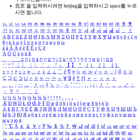
北京 을 입력하시려면
beijing
을 입력하시고 space를 누르
시면 됩니다.
ㅥ
ㅦ
ㅧ
ㅨ
ㅩ
ㅪ
ㅫ
ㅬ
ㅭ
ㅮ
ㅯ
ㅰ
ㅱ
ㅲ
ㅳ
ㅴ
ㅵ
ㅶ
ㅷ
ㅸ
ㅹ
ㅺ
ㅻ
ㅼ
ㅽ
ㅾ
ㅿ
ㆀ
ㆁ
ㆂ
ㆃ
ㆄ
ㆅ
ㆆ
ㆇ
ㆈ
ㆉ
ㆊ
ㆋ
ㆌ
ㆍ
ㆎ
Α
Β
Γ
Δ
Ε
Ζ
Η
Θ
Ι
Κ
Λ
Μ
Ν
Ξ
Ο
Π
Ρ
Σ
Τ
Υ
Φ
Χ
Ψ
Ω
α
β
γ
δ
ε
ζ
η
θ
ι
κ
λ
μ
ν
ξ
ο
π
ρ
σ
τ
υ
φ
χ
ψ
ω
á
à
Á
À
é
è
É
È
ç
Ç
ê
Ä
Ö
Ü
ä
ö
ü
ß
ְ
ֳ
ֲ
ֱ
ָ
ַ
ֵ
ֶ
ִ
ֹ
ּ
ֻ
ׂ
ׁ
ּ
ב
ה
נ
מ
צ
ת
ץ
ש
ד
ג
כ
ע
י
ח
ל
ך
ף
ק
ר
א
ט
ו
ן
ם
פ
‘
’
“
”
〔
〕
〈
〉
「
」
『
』
【
】
＂
（
）
［
］
｛
｝
±
×
÷
≠
≤
≥
∞
∴
♂
♀
∠
⊥
⌒
∂
∇
≡
≒
≪
≫
√
∽
∝
∵
∫
∬
∈
∋
⊆
⊇
⊂
⊃
∪
∩
∧
∨
￢
⇒
⇔
∀
∃
∮
∑
∏
＋
－
＜
＝
＞
、
。
·
‥
…
¨
〃
―
∥
＼
∼
´
～
ˇ
˘
˝
˚
˙
¸
˛
¡
¿
ː
！
＇
，
．
／
：
；
？
＾
＿
｀
｜
½
⅓
⅔
¼
¾
⅛
⅜
⅝
⅞
¹
²
³
⁴
ⁿ
₁
₂
₃
₄
Æ
Ð
Ħ
Ĳ
Ł
Ø
Œ
Þ
Ŧ
Ŋ
æ
đ
ð
ħ
ı
ĳ
ĸ
ŀ
ł
ø
œ
ß
þ
ŧ
ŋ
ŉ
А
Б
В
Г
Д
Е
Ё
Ж
З
И
Й
К
Л
М
Н
О
П
Р
С
Т
У
Ф
Х
Ц
Ч
Ш
Щ
Ъ
Ы
Ь
Э
Ю
Я
а
б
в
г
д
е
ё
ж
з
и
й
к
л
м
н
о
п
р
с
т
у
ф
х
ц
ч
ш
щ
ъ
ы
ь
э
ю
я
′
″
℃
Å
￠
￡
￥
¤
℉
‰
＄
％
Ｆ
￦
㎕
㎖
㎗
ℓ
㎘
㏄
㎣
㎤
㎥
㎦
㎙
㎚
㎛
㎜
㎝
㎞
㎟
㎠
㎡
㎢
㏊
㎍
㎎
㎏
㏏
㎈
㎉
㏈
㎧
㎨
㎰
㎱
㎲
㎳
㎴
㎵
㎶
㎷
㎸
㎹
㎀
㎁
㎂
㎃
㎄
㎺
㎻
㎽
㎾
㎿
㎐
㎑