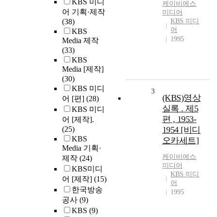
KBS 미디
케이비에스
어 기획·제작
미디어
(38)
KBS 미디
어
KBS
1995
Media 제작
(33)
KBS
Media [제작]
(30)
KBS 미디
3
(KBS)영상
어 [편]
(28)
실록 . 제5
KBS 미디
편 , 1953-
어 [제작].
(25)
1954 [비디
KBS
오카세트]
Media 기획·
케이비에스
제작
(24)
미디어
KBS미디
KBS 미디
어 [제작]
(15)
어
한국방송
1995
공사
(9)
KBS
(9)