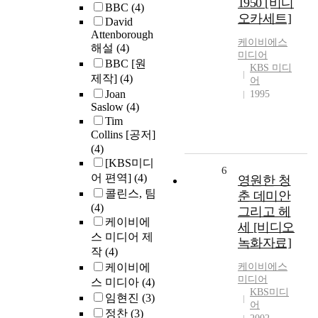
1950 [비디
BBC
(4)
오카세트]
David
Attenborough
케이비에스
해설
(4)
미디어
BBC [원
KBS 미디
제작]
(4)
어
Joan
1995
Saslow
(4)
Tim
Collins [공저]
(4)
[KBS미디
6
어 편역]
(4)
영원한 청
콜린스, 팀
춘 데미안
(4)
그리고 헤
케이비에
세 [비디오
스 미디어 제
녹화자료]
작
(4)
케이비에
케이비에스
미디어
스 미디아
(4)
KBS미디
임현진
(3)
어
정찬
(3)