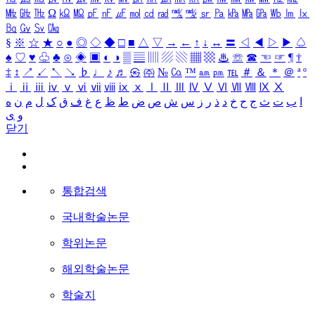
㎒
㎓
㎔
Ω
㏀
㏁
㎊
㎋
㎌
㏖
㏅
㎭
㎮
㎯
㏛
㎩
㎪
㎫
㎬
㏝
㏐
㏓
㏃
㏉
㏜
㏆
§
※
☆
★
○
●
◎
◇
◆
□
■
△
▽
→
←
↑
↓
↔
〓
◁
◀
▷
▶
♤
♠
♡
♥
♧
♣
⊙
◈
▣
◐
◑
▒
▤
▥
▨
▧
▦
▩
♨
☏
☎
☜
☞
¶
†
‡
↕
↗
↙
↖
↘
♭
♩
♪
♬
㉿
㈜
№
㏇
™
㏂
㏘
℡
＃
＆
＊
＠
ª
º
ⅰ
ⅱ
ⅲ
ⅳ
ⅴ
ⅵ
ⅶ
ⅷ
ⅸ
ⅹ
Ⅰ
Ⅱ
Ⅲ
Ⅳ
Ⅴ
Ⅵ
Ⅶ
Ⅷ
Ⅸ
Ⅹ
ا
ب
ت
ث
ج
ح
خ
د
ذ
ر
ز
س
ش
ص
ض
ط
ظ
ع
غ
ف
ق
ک
ل
م
ن
ه
و
ی
닫기
통합검색
국내학술논문
학위논문
해외학술논문
학술지