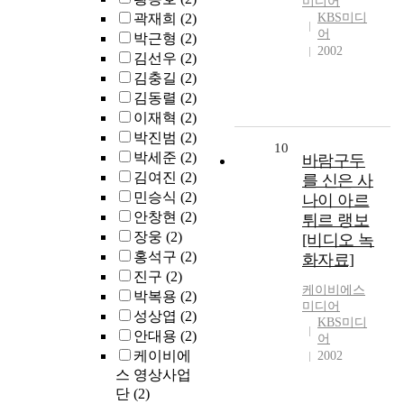
미디어
곽재희
(2)
KBS미디
어
박근형
(2)
2002
김선우
(2)
김충길
(2)
김동렬
(2)
이재혁
(2)
박진범
(2)
10
박세준
(2)
바람구두
김여진
(2)
를 신은 사
민승식
(2)
나이 아르
안창현
(2)
튀르 랭보
장웅
(2)
[비디오 녹
홍석구
(2)
화자료]
진구
(2)
케이비에스
박복용
(2)
미디어
성상엽
(2)
KBS미디
안대용
(2)
어
케이비에
2002
스 영상사업
단
(2)