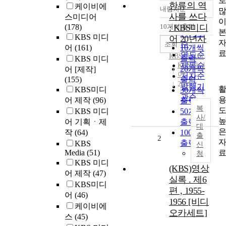
한류의 역
케이비에
내림차순
정확도
사를 쓰다
스미디어
순
(178)
10개씩 출력
: KBS미디
내림차순
인기도
KBS 미디
어 20년사
순
조회
어
(161)
10개씩
연도순
KBS
미디어
출력
KBS 미디
제목순
KBS미디
20개씩
어 [제작]
어
저자순
(155)
출력
2011
발행기
KBS미디
30개씩
관순
어 제작
(96)
출력
복
KBS 미디
50개씩
사/
어 기획ㆍ제
출력
대
작
(64)
100개씩
출
2
출력
KBS
신
Media
(51)
청
KBS 미디
(KBS)영상
어 제작
(47)
실록 . 제6
KBS미디
편 , 1955-
어
(46)
1956 [비디
케이비에
오카세트]
스
(45)