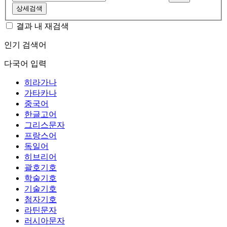
상세검색
결과 내 재검색
인기 검색어
다국어 입력
히라가나
가타카나
중국어
한글고어
그리스문자
프랑스어
독일어
히브리어
괄호기호
학술기호
기술기호
첨자기호
라틴문자
러시아문자