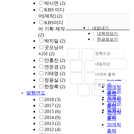
박시연
(2)
KBS 미디
어[제작]
(2)
KBS미디
내보내기
어 기획·제작
내책장담기
(2)
한글로보기
박지일
(2)
굿모닝아
시아
(2)
정확도순
안홍진
(2)
내림차순
정확도
연운경
(2)
순
기태영
(2)
10개씩 출력
내림차순
인기도
정용실
(2)
순
조회
한창록
(2)
10개씩
연도순
발행연도
출력
제목순
2018
(3)
20개씩
저자순
2017
(2)
출력
발행기
2015
(6)
30개씩
관순
2014
(9)
출력
2013
(2)
50개씩
2012
(4)
출력