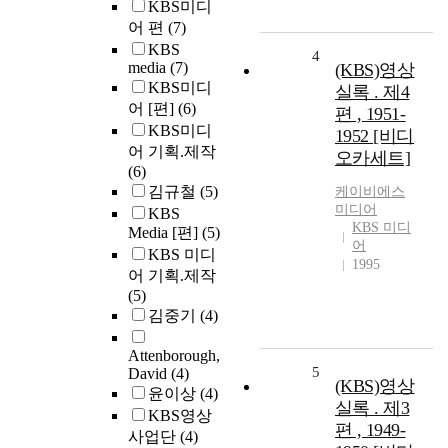
KBS미디
어 편
(7)
KBS
4
media
(7)
(KBS)영상
KBS미디
실록 . 제4
어 [편]
(6)
편 , 1951-
KBS미디
1952 [비디
어 기획.제작
오카세트]
(6)
김규철
(5)
케이비에스
미디어
KBS
KBS 미디
Media [편]
(5)
어
KBS 미디
1995
어 기획.제작
(5)
김중기
(4)
Attenborough,
5
David
(4)
(KBS)영상
윤이상
(4)
실록 . 제3
KBS영상
편 , 1949-
사업단
(4)