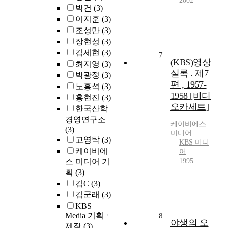
2002
박건
(3)
이지훈
(3)
조성만
(3)
장현성
(3)
김세현
(3)
7
(KBS)영상
최지영
(3)
실록 . 제7
박광정
(3)
편 , 1957-
노홍석
(3)
1958 [비디
홍현진
(3)
오카세트]
한국산학
경영연구소
케이비에스
(3)
미디어
고영탁
(3)
KBS 미디
케이비에
어
스 미디어 기
1995
획
(3)
김C
(3)
김군래
(3)
KBS
Media 기획ㆍ
8
야생의 오
제작
(3)