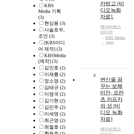
카방고 [비
KBS
디오녹화
Media 기획
자료].
(3)
현상용
(3)
케이비에스
사슬로우,
미디어
조안
(3)
KBS Media
[KBS미디
2009
어 제작]
(3)
KBSMedia
[제작]
(3)
김인호
(2)
이재룡
(2)
9
변신을 꿈
정소영
(2)
꾸는 보헤
김태규
(2)
미안, 프란
이영국
(2)
츠 카프카
김기현
(2)
의 성 [비
김민주
(2)
디오 녹화
이세영
(2)
자료]
최근영
(2)
최철호
(2)
케이비에스
황용호
(2)