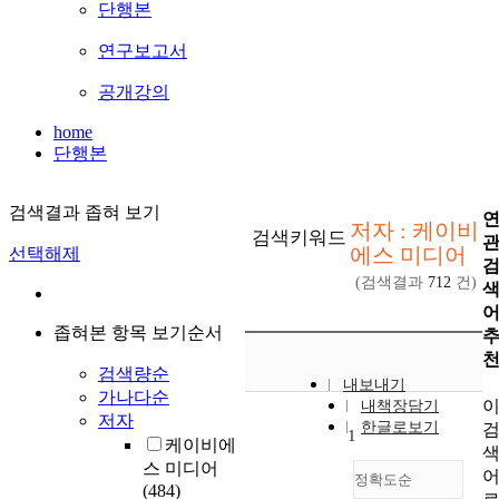
단행본
연구보고서
공개강의
home
단행본
검색결과 좁혀 보기
저자 : 케이비
검색키워드
에스 미디어
선택해제
(검색결과
712
건)
좁혀본 항목 보기순서
검색량순
내보내기
가나다순
내책장담기
저자
한글로보기
1
케이비에
스 미디어
정확도순
(484)