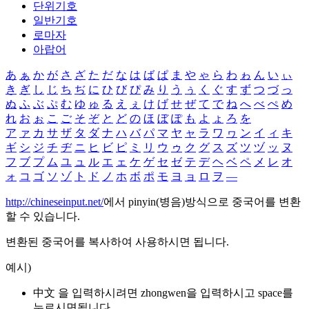
단위기호
일반기호
로마자
아랍어
あ
ぁ
か
が
さ
ざ
た
だ
な
は
ば
ぱ
ま
や
ゃ
ら
わ
ゎ
ん
い
ぃ
き
ぎ
し
じ
ち
ぢ
に
ひ
び
ぴ
み
り
う
ぅ
く
ぐ
す
ず
つ
づ
っ
ぬ
ふ
ぶ
ぷ
む
ゆ
ゅ
る
え
ぇ
け
げ
せ
ぜ
て
で
ね
へ
べ
ぺ
め
れ
お
ぉ
こ
ご
そ
ぞ
と
ど
の
ほ
ぼ
ぽ
も
よ
ょ
ろ
を
ア
ァ
カ
サ
ザ
タ
ダ
ナ
ハ
バ
パ
マ
ヤ
ャ
ラ
ワ
ヮ
ン
イ
ィ
キ
ギ
シ
ジ
チ
ヂ
ニ
ヒ
ビ
ピ
ミ
リ
ウ
ゥ
ク
グ
ス
ズ
ツ
ヅ
ッ
ヌ
フ
ブ
プ
ム
ユ
ュ
ル
エ
ェ
ケ
ゲ
セ
ゼ
テ
デ
ヘ
ベ
ペ
メ
レ
オ
ォ
コ
ゴ
ソ
ゾ
ト
ド
ノ
ホ
ボ
ポ
モ
ヨ
ョ
ロ
ヲ
―
http://chineseinput.net/
에서 pinyin(병음)방식으로 중국어를 변환
할 수 있습니다.
변환된 중국어를 복사하여 사용하시면 됩니다.
예시)
中文 을 입력하시려면
zhongwen
을 입력하시고 space를
누르시면됩니다.