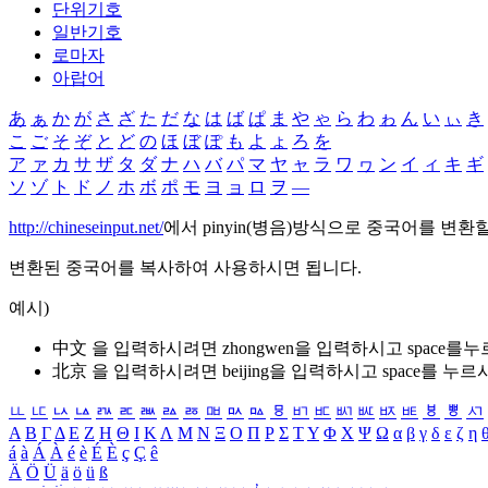
단위기호
일반기호
로마자
아랍어
あ
ぁ
か
が
さ
ざ
た
だ
な
は
ば
ぱ
ま
や
ゃ
ら
わ
ゎ
ん
い
ぃ
き
こ
ご
そ
ぞ
と
ど
の
ほ
ぼ
ぽ
も
よ
ょ
ろ
を
ア
ァ
カ
サ
ザ
タ
ダ
ナ
ハ
バ
パ
マ
ヤ
ャ
ラ
ワ
ヮ
ン
イ
ィ
キ
ギ
ソ
ゾ
ト
ド
ノ
ホ
ボ
ポ
モ
ヨ
ョ
ロ
ヲ
―
http://chineseinput.net/
에서 pinyin(병음)방식으로 중국어를 변환
변환된 중국어를 복사하여 사용하시면 됩니다.
예시)
中文 을 입력하시려면
zhongwen
을 입력하시고 space를
北京 을 입력하시려면
beijing
을 입력하시고 space를 누르
ㅥ
ㅦ
ㅧ
ㅨ
ㅩ
ㅪ
ㅫ
ㅬ
ㅭ
ㅮ
ㅯ
ㅰ
ㅱ
ㅲ
ㅳ
ㅴ
ㅵ
ㅶ
ㅷ
ㅸ
ㅹ
ㅺ
Α
Β
Γ
Δ
Ε
Ζ
Η
Θ
Ι
Κ
Λ
Μ
Ν
Ξ
Ο
Π
Ρ
Σ
Τ
Υ
Φ
Χ
Ψ
Ω
α
β
γ
δ
ε
ζ
η
á
à
Á
À
é
è
É
È
ç
Ç
ê
Ä
Ö
Ü
ä
ö
ü
ß