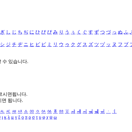
ぎ
し
じ
ち
ぢ
に
ひ
び
ぴ
み
り
う
ぅ
く
ぐ
す
ず
つ
づ
っ
ぬ
ふ
シ
ジ
チ
ヂ
ニ
ヒ
ビ
ピ
ミ
リ
ウ
ゥ
ク
グ
ス
ズ
ツ
ヅ
ッ
ヌ
フ
ブ
할 수 있습니다.
누르시면됩니다.
시면 됩니다.
ㅻ
ㅼ
ㅽ
ㅾ
ㅿ
ㆀ
ㆁ
ㆂ
ㆃ
ㆄ
ㆅ
ㆆ
ㆇ
ㆈ
ㆉ
ㆊ
ㆋ
ㆌ
ㆍ
ㆎ
θ
ι
κ
λ
μ
ν
ξ
ο
π
ρ
σ
τ
υ
φ
χ
ψ
ω