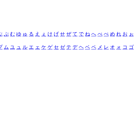
ぶ
ぷ
む
ゆ
ゅ
る
え
ぇ
け
げ
せ
ぜ
て
で
ね
へ
べ
ぺ
め
れ
お
ぉ
プ
ム
ユ
ュ
ル
エ
ェ
ケ
ゲ
セ
ゼ
テ
デ
ヘ
ベ
ペ
メ
レ
オ
ォ
コ
ゴ