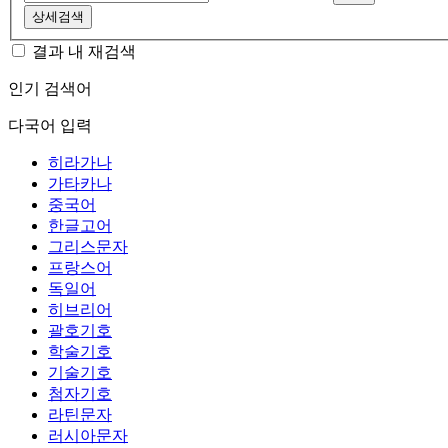
상세검색
결과 내 재검색
인기 검색어
다국어 입력
히라가나
가타카나
중국어
한글고어
그리스문자
프랑스어
독일어
히브리어
괄호기호
학술기호
기술기호
첨자기호
라틴문자
러시아문자