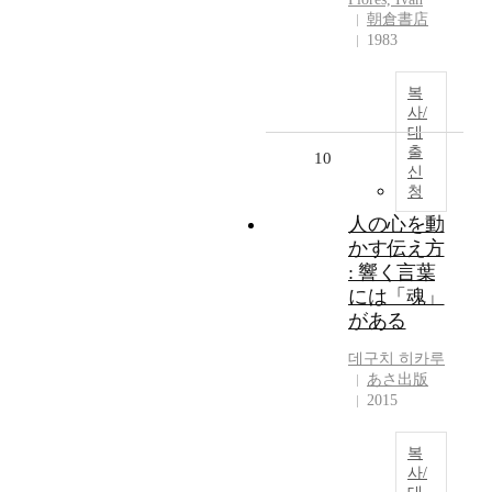
朝倉書店
1983
복
사/
대
출
10
신
청
人の心を動
かす伝え方
: 響く言葉
には「魂」
がある
데구치 히카루
あさ出版
2015
복
사/