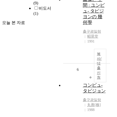
(9)
間 : ユンピ
비도서
ュ- タピジ
(1)
ヨンの 幾
何學
오늘 본 자료
출구광
일랑
昭晃堂
1991
복
사/
대
출
6
신
청
コンピュ-
タビジョン
출구광
일랑
丸善[株]
1988