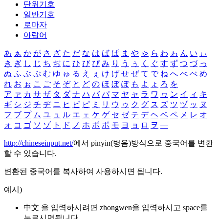
단위기호
일반기호
로마자
아랍어
あ
ぁ
か
が
さ
ざ
た
だ
な
は
ば
ぱ
ま
や
ゃ
ら
わ
ゎ
ん
い
ぃ
き
ぎ
し
じ
ち
ぢ
に
ひ
び
ぴ
み
り
う
ぅ
く
ぐ
す
ず
つ
づ
っ
ぬ
ふ
ぶ
ぷ
む
ゆ
ゅ
る
え
ぇ
け
げ
せ
ぜ
て
で
ね
へ
べ
ぺ
め
れ
お
ぉ
こ
ご
そ
ぞ
と
ど
の
ほ
ぼ
ぽ
も
よ
ょ
ろ
を
ア
ァ
カ
サ
ザ
タ
ダ
ナ
ハ
バ
パ
マ
ヤ
ャ
ラ
ワ
ヮ
ン
イ
ィ
キ
ギ
シ
ジ
チ
ヂ
ニ
ヒ
ビ
ピ
ミ
リ
ウ
ゥ
ク
グ
ス
ズ
ツ
ヅ
ッ
ヌ
フ
ブ
プ
ム
ユ
ュ
ル
エ
ェ
ケ
ゲ
セ
ゼ
テ
デ
ヘ
ベ
ペ
メ
レ
オ
ォ
コ
ゴ
ソ
ゾ
ト
ド
ノ
ホ
ボ
ポ
モ
ヨ
ョ
ロ
ヲ
―
http://chineseinput.net/
에서 pinyin(병음)방식으로 중국어를 변환
할 수 있습니다.
변환된 중국어를 복사하여 사용하시면 됩니다.
예시)
中文 을 입력하시려면
zhongwen
을 입력하시고 space를
누르시면됩니다.