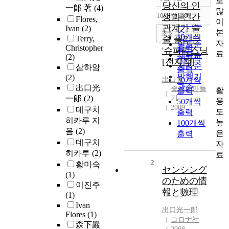
로
정확도
당신의 인
一郞 著
(4)
많
순
10개씩 출력
생과 인간
Flores,
내림차순
이
인기도
관계가 술
Ivan
(2)
본
순
조회
10개씩
Terry,
술 풀리는
자
연도순
Christopher
출력
'슈퍼리스닝
료
제목순
(2)
20개씩
[전자책]
저자순
삼하암
출력
발행기
(2)
出口光
30개씩
관순
出口光
좋은책만들
활
출력
一郞
(2)
기
용
50개씩
2009
데구치
도
출력
히카루 지
높
100개씩
음
(2)
은
출력
데구치
자
히카루
(2)
료
2
황미숙
センシング
(1)
のための情
이진주
報と數理
(1)
Ivan
出口光一郞
Flores
(1)
コロナ社
森下巖