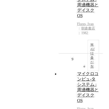
周邊機器と
デイスク
OS
Flores, Ivan
朝倉書店
1982
복
사/
대
출
9
신
청
マイクロコ
ンピュ-タ
システム :
周邊機器と
デイスク
OS
Flores, Ivan