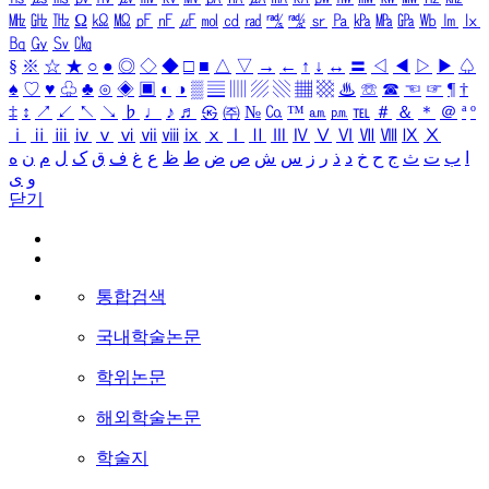
㎒
㎓
㎔
Ω
㏀
㏁
㎊
㎋
㎌
㏖
㏅
㎭
㎮
㎯
㏛
㎩
㎪
㎫
㎬
㏝
㏐
㏓
㏃
㏉
㏜
㏆
§
※
☆
★
○
●
◎
◇
◆
□
■
△
▽
→
←
↑
↓
↔
〓
◁
◀
▷
▶
♤
♠
♡
♥
♧
♣
⊙
◈
▣
◐
◑
▒
▤
▥
▨
▧
▦
▩
♨
☏
☎
☜
☞
¶
†
‡
↕
↗
↙
↖
↘
♭
♩
♪
♬
㉿
㈜
№
㏇
™
㏂
㏘
℡
＃
＆
＊
＠
ª
º
ⅰ
ⅱ
ⅲ
ⅳ
ⅴ
ⅵ
ⅶ
ⅷ
ⅸ
ⅹ
Ⅰ
Ⅱ
Ⅲ
Ⅳ
Ⅴ
Ⅵ
Ⅶ
Ⅷ
Ⅸ
Ⅹ
ا
ب
ت
ث
ج
ح
خ
د
ذ
ر
ز
س
ش
ص
ض
ط
ظ
ع
غ
ف
ق
ک
ل
م
ن
ه
و
ی
닫기
통합검색
국내학술논문
학위논문
해외학술논문
학술지