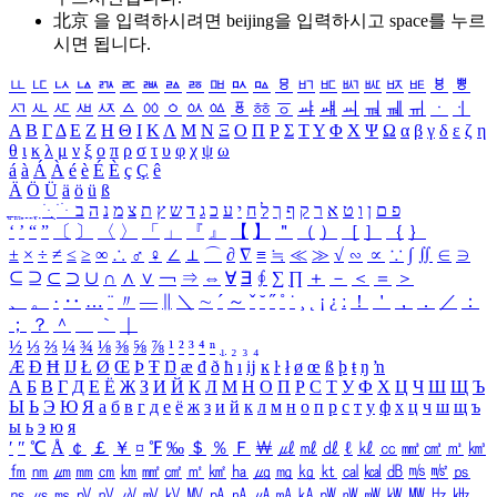
北京 을 입력하시려면
beijing
을 입력하시고 space를 누르
시면 됩니다.
ㅥ
ㅦ
ㅧ
ㅨ
ㅩ
ㅪ
ㅫ
ㅬ
ㅭ
ㅮ
ㅯ
ㅰ
ㅱ
ㅲ
ㅳ
ㅴ
ㅵ
ㅶ
ㅷ
ㅸ
ㅹ
ㅺ
ㅻ
ㅼ
ㅽ
ㅾ
ㅿ
ㆀ
ㆁ
ㆂ
ㆃ
ㆄ
ㆅ
ㆆ
ㆇ
ㆈ
ㆉ
ㆊ
ㆋ
ㆌ
ㆍ
ㆎ
Α
Β
Γ
Δ
Ε
Ζ
Η
Θ
Ι
Κ
Λ
Μ
Ν
Ξ
Ο
Π
Ρ
Σ
Τ
Υ
Φ
Χ
Ψ
Ω
α
β
γ
δ
ε
ζ
η
θ
ι
κ
λ
μ
ν
ξ
ο
π
ρ
σ
τ
υ
φ
χ
ψ
ω
á
à
Á
À
é
è
É
È
ç
Ç
ê
Ä
Ö
Ü
ä
ö
ü
ß
ְ
ֳ
ֲ
ֱ
ָ
ַ
ֵ
ֶ
ִ
ֹ
ּ
ֻ
ׂ
ׁ
ּ
ב
ה
נ
מ
צ
ת
ץ
ש
ד
ג
כ
ע
י
ח
ל
ך
ף
ק
ר
א
ט
ו
ן
ם
פ
‘
’
“
”
〔
〕
〈
〉
「
」
『
』
【
】
＂
（
）
［
］
｛
｝
±
×
÷
≠
≤
≥
∞
∴
♂
♀
∠
⊥
⌒
∂
∇
≡
≒
≪
≫
√
∽
∝
∵
∫
∬
∈
∋
⊆
⊇
⊂
⊃
∪
∩
∧
∨
￢
⇒
⇔
∀
∃
∮
∑
∏
＋
－
＜
＝
＞
、
。
·
‥
…
¨
〃
―
∥
＼
∼
´
～
ˇ
˘
˝
˚
˙
¸
˛
¡
¿
ː
！
＇
，
．
／
：
；
？
＾
＿
｀
｜
½
⅓
⅔
¼
¾
⅛
⅜
⅝
⅞
¹
²
³
⁴
ⁿ
₁
₂
₃
₄
Æ
Ð
Ħ
Ĳ
Ł
Ø
Œ
Þ
Ŧ
Ŋ
æ
đ
ð
ħ
ı
ĳ
ĸ
ŀ
ł
ø
œ
ß
þ
ŧ
ŋ
ŉ
А
Б
В
Г
Д
Е
Ё
Ж
З
И
Й
К
Л
М
Н
О
П
Р
С
Т
У
Ф
Х
Ц
Ч
Ш
Щ
Ъ
Ы
Ь
Э
Ю
Я
а
б
в
г
д
е
ё
ж
з
и
й
к
л
м
н
о
п
р
с
т
у
ф
х
ц
ч
ш
щ
ъ
ы
ь
э
ю
я
′
″
℃
Å
￠
￡
￥
¤
℉
‰
＄
％
Ｆ
￦
㎕
㎖
㎗
ℓ
㎘
㏄
㎣
㎤
㎥
㎦
㎙
㎚
㎛
㎜
㎝
㎞
㎟
㎠
㎡
㎢
㏊
㎍
㎎
㎏
㏏
㎈
㎉
㏈
㎧
㎨
㎰
㎱
㎲
㎳
㎴
㎵
㎶
㎷
㎸
㎹
㎀
㎁
㎂
㎃
㎄
㎺
㎻
㎽
㎾
㎿
㎐
㎑