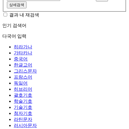
상세검색
결과 내 재검색
인기 검색어
다국어 입력
히라가나
가타카나
중국어
한글고어
그리스문자
프랑스어
독일어
히브리어
괄호기호
학술기호
기술기호
첨자기호
라틴문자
러시아문자