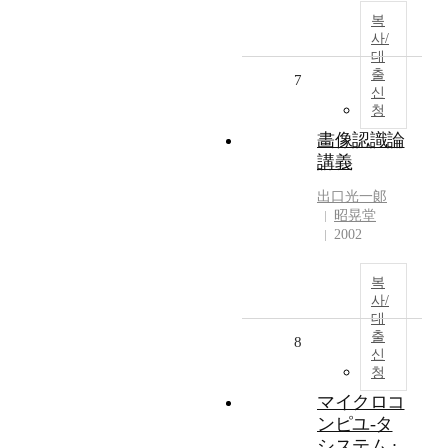
복
사/
대
출
7
신
청
畵像認識論
講義
出口光一郞
昭晃堂
2002
복
사/
대
출
8
신
청
マイクロコ
ンピユ-タ
システム :