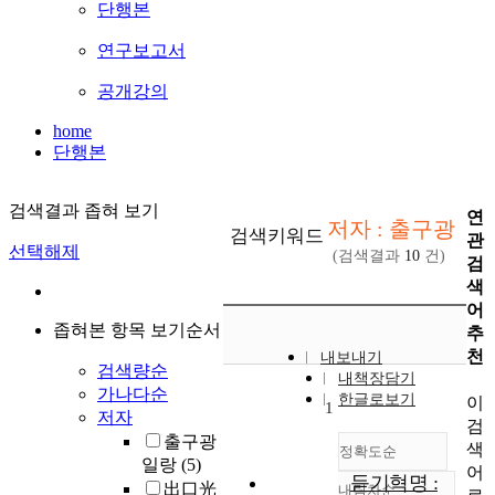
단행본
연구보고서
공개강의
home
단행본
검색결과 좁혀 보기
연
저자 : 출구광
검색키워드
관
선택해제
(검색결과
10
건)
검
색
어
좁혀본 항목 보기순서
추
천
내보내기
검색량순
내책장담기
가나다순
한글로보기
이
1
저자
검
출구광
색
정확도순
일랑
(5)
어
듣기혁명 :
出口光
내림차순