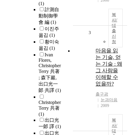
2008
(1)
計測自
복
動制御學
사/
會 編
(1)
대
이진주
출
3
옮김
(1)
신
황미숙
청
옮김
(1)
마음을 읽
Ivan
는 기술, 얻
Flores,
는 기술 : 왜
Christopher
그 사람을
Terry 共著
이해할 수
; 森下巖,
없을까?
出口光一
郞 共譯
(1)
출구광
눈과마음
Christopher
2009
Terry 共著
(1)
出口光
복
사/
一郞 譯
(1)
대
出口光