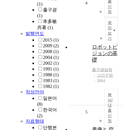
출
4
(1)
신
출구광
청
(1)
本多敏
목
共著
(1)
차
발행연도
보
기
2015
(1)
2009
(2)
ロボットビ
2008
(1)
ジョンの基
2004
(1)
礎
2002
(1)
1991
(1)
출구광
일랑
1988
(1)
コロナ社
1983
(1)
2004
1982
(1)
작성언어
복
일본어
사/
(8)
대
한국어
출
5
(2)
신
자료형태
청
단행본
畵像と 空