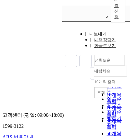
대
출
신
청
내보내기
내책장담기
한글로보기
정확도순
내림차순
정확도
순
10개씩 출력
내림차순
인기도
순
조회
10개씩
연도순
출력
제목순
20개씩
저자순
출력
고객센터 (평일: 09:00~18:00)
발행기
30개씩
관순
1599-3122
출력
50개씩
ARS 번호안내