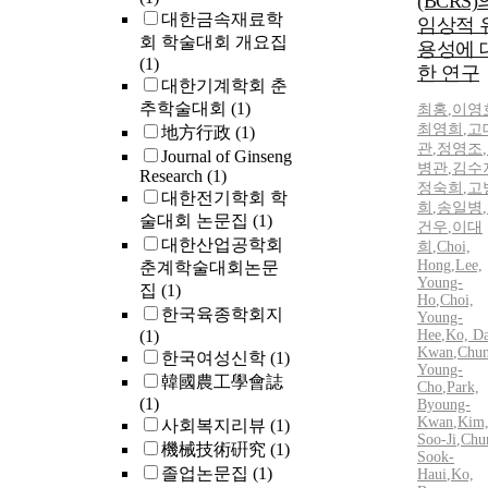
(BCRS)
대한금속재료학
임상적 
회 학술대회 개요집
용성에 
(1)
한 연구
대한기계학회 춘
추학술대회
(1)
최홍
,
이영
최영희
,
고
地方行政
(1)
관
,
정영조
,
Journal of Ginseng
병관
,
김수
Research
(1)
정숙희
,
고
대한전기학회 학
희
,
송일병
,
술대회 논문집
(1)
건우
,
이대
대한산업공학회
희
,
Choi,
Hong
,
Lee,
춘계학술대회논문
Young-
집
(1)
Ho
,
Choi,
한국육종학회지
Young-
(1)
Hee
,
Ko, Da
Kwan
,
Chun
한국여성신학
(1)
Young-
韓國農工學會誌
Cho
,
Park,
(1)
Byoung-
Kwan
,
Kim
사회복지리뷰
(1)
Soo-Ji
,
Chu
機械技術硏究
(1)
Sook-
졸업논문집
(1)
Haui
,
Ko,