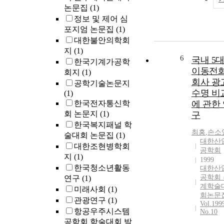
논문집
(1)
정보 및 제어 심
포지엄 논문집
(1)
대한불안의학회
지
(1)
6
국내 5
한국기계가공학
이동전
회지
(1)
회사 광
공학기술논문지
수명 비
(1)
한국전자통신학
에 관한
회 논문지
(1)
구
한국복지패널 학
최홍
,
손소
술대회 논문집
(1)
대한산
대한조현병학회
공학회
지
(1)
1999
한국청소년활동
대한산
공학회 
연구
(1)
계학술
미래사회
(1)
회논문
관광연구
(1)
Vol.199
항공우주시스템
No.10
공학회 학술대회 발