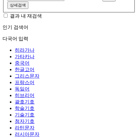
상세검색
결과 내 재검색
인기 검색어
다국어 입력
히라가나
가타카나
중국어
한글고어
그리스문자
프랑스어
독일어
히브리어
괄호기호
학술기호
기술기호
첨자기호
라틴문자
러시아문자