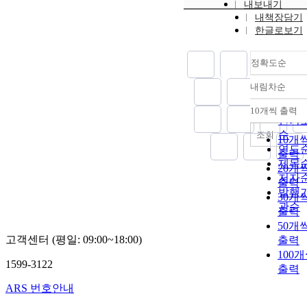
내보내기
내책장담기
한글로보기
정확도순
내림차순
정확
순
10개씩 출력
내림
인기
순
조회
10개
연도
출력
제목
20개
저자
출력
발행
30개
관순
출력
50개
고객센터 (평일: 09:00~18:00)
출력
100
1599-3122
출력
ARS 번호안내