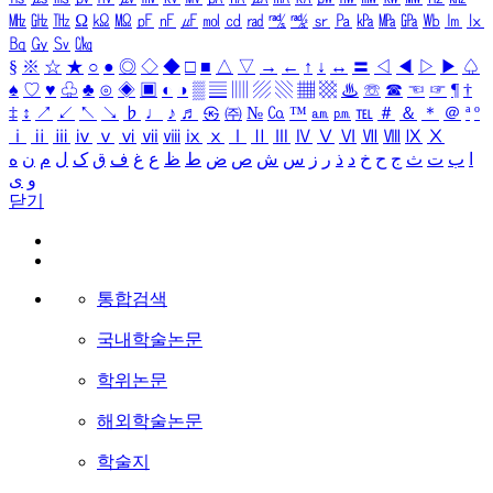
㎒
㎓
㎔
Ω
㏀
㏁
㎊
㎋
㎌
㏖
㏅
㎭
㎮
㎯
㏛
㎩
㎪
㎫
㎬
㏝
㏐
㏓
㏃
㏉
㏜
㏆
§
※
☆
★
○
●
◎
◇
◆
□
■
△
▽
→
←
↑
↓
↔
〓
◁
◀
▷
▶
♤
♠
♡
♥
♧
♣
⊙
◈
▣
◐
◑
▒
▤
▥
▨
▧
▦
▩
♨
☏
☎
☜
☞
¶
†
‡
↕
↗
↙
↖
↘
♭
♩
♪
♬
㉿
㈜
№
㏇
™
㏂
㏘
℡
＃
＆
＊
＠
ª
º
ⅰ
ⅱ
ⅲ
ⅳ
ⅴ
ⅵ
ⅶ
ⅷ
ⅸ
ⅹ
Ⅰ
Ⅱ
Ⅲ
Ⅳ
Ⅴ
Ⅵ
Ⅶ
Ⅷ
Ⅸ
Ⅹ
ا
ب
ت
ث
ج
ح
خ
د
ذ
ر
ز
س
ش
ص
ض
ط
ظ
ع
غ
ف
ق
ک
ل
م
ن
ه
و
ی
닫기
통합검색
국내학술논문
학위논문
해외학술논문
학술지