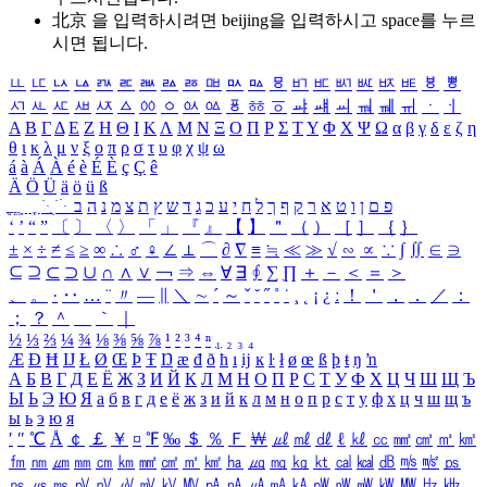
北京 을 입력하시려면
beijing
을 입력하시고 space를 누르
시면 됩니다.
ㅥ
ㅦ
ㅧ
ㅨ
ㅩ
ㅪ
ㅫ
ㅬ
ㅭ
ㅮ
ㅯ
ㅰ
ㅱ
ㅲ
ㅳ
ㅴ
ㅵ
ㅶ
ㅷ
ㅸ
ㅹ
ㅺ
ㅻ
ㅼ
ㅽ
ㅾ
ㅿ
ㆀ
ㆁ
ㆂ
ㆃ
ㆄ
ㆅ
ㆆ
ㆇ
ㆈ
ㆉ
ㆊ
ㆋ
ㆌ
ㆍ
ㆎ
Α
Β
Γ
Δ
Ε
Ζ
Η
Θ
Ι
Κ
Λ
Μ
Ν
Ξ
Ο
Π
Ρ
Σ
Τ
Υ
Φ
Χ
Ψ
Ω
α
β
γ
δ
ε
ζ
η
θ
ι
κ
λ
μ
ν
ξ
ο
π
ρ
σ
τ
υ
φ
χ
ψ
ω
á
à
Á
À
é
è
É
È
ç
Ç
ê
Ä
Ö
Ü
ä
ö
ü
ß
ְ
ֳ
ֲ
ֱ
ָ
ַ
ֵ
ֶ
ִ
ֹ
ּ
ֻ
ׂ
ׁ
ּ
ב
ה
נ
מ
צ
ת
ץ
ש
ד
ג
כ
ע
י
ח
ל
ך
ף
ק
ר
א
ט
ו
ן
ם
פ
‘
’
“
”
〔
〕
〈
〉
「
」
『
』
【
】
＂
（
）
［
］
｛
｝
±
×
÷
≠
≤
≥
∞
∴
♂
♀
∠
⊥
⌒
∂
∇
≡
≒
≪
≫
√
∽
∝
∵
∫
∬
∈
∋
⊆
⊇
⊂
⊃
∪
∩
∧
∨
￢
⇒
⇔
∀
∃
∮
∑
∏
＋
－
＜
＝
＞
、
。
·
‥
…
¨
〃
―
∥
＼
∼
´
～
ˇ
˘
˝
˚
˙
¸
˛
¡
¿
ː
！
＇
，
．
／
：
；
？
＾
＿
｀
｜
½
⅓
⅔
¼
¾
⅛
⅜
⅝
⅞
¹
²
³
⁴
ⁿ
₁
₂
₃
₄
Æ
Ð
Ħ
Ĳ
Ł
Ø
Œ
Þ
Ŧ
Ŋ
æ
đ
ð
ħ
ı
ĳ
ĸ
ŀ
ł
ø
œ
ß
þ
ŧ
ŋ
ŉ
А
Б
В
Г
Д
Е
Ё
Ж
З
И
Й
К
Л
М
Н
О
П
Р
С
Т
У
Ф
Х
Ц
Ч
Ш
Щ
Ъ
Ы
Ь
Э
Ю
Я
а
б
в
г
д
е
ё
ж
з
и
й
к
л
м
н
о
п
р
с
т
у
ф
х
ц
ч
ш
щ
ъ
ы
ь
э
ю
я
′
″
℃
Å
￠
￡
￥
¤
℉
‰
＄
％
Ｆ
￦
㎕
㎖
㎗
ℓ
㎘
㏄
㎣
㎤
㎥
㎦
㎙
㎚
㎛
㎜
㎝
㎞
㎟
㎠
㎡
㎢
㏊
㎍
㎎
㎏
㏏
㎈
㎉
㏈
㎧
㎨
㎰
㎱
㎲
㎳
㎴
㎵
㎶
㎷
㎸
㎹
㎀
㎁
㎂
㎃
㎄
㎺
㎻
㎽
㎾
㎿
㎐
㎑