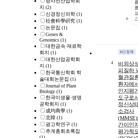
방사선산업학회
지
(2)
신경정신의학
(1)
社會科學硏究
(1)
논문집
(1)
Genes &
Genomics
(1)
대한금속·재료학
회지
(1)
대한산업공학회
4
비외상
지
(1)
피질하 
한국통신학회 학
혈관질
술대회논문집
(1)
환자에
Journal of Plant
인지평
Biology
(1)
도구로
한국미생물·생명
공학회지
(1)
정신상
成均商學
(1)
소검사
北韓
(1)
(MMSE
광고학연구
(1)
간이인
추계총회초록집
평가척
(1)