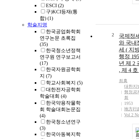
ESCI
(2)
구)KCI등재(통
합)
(1)
학술지명
한국공업화학회
2
국제정
연구논문 초록집
와 국내
(35)
세 ( 지
한국청소년정책
행정 195
연구원 연구보고서
년 제 2 
(17)
한국자원공학회
, 제 4 호 
지
(7)
최홍
학교사회복지
(5)
대한지
대한전자공학회
행정공
학술대회
(4)
회
한국약용작물학
1953
회 학술대회논문집
地方行
Vol.2 N
(4)
한국청소년연구
(3)
한국아동복지학