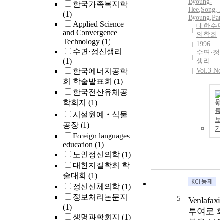
Byoung-
한국가족복지학
Hee
,
Song, 
(1)
Byoung
,
Pa
Applied Science
대한수
and Convergence
의학회
Technology
(1)
1996
수면·정신생리
수면·
(1)
생리
한국에너지공학
Vol.3 N
회 학술발표회
(1)
한국전산유체공
학회지
(1)
시설원예‧식물
공장
(1)
Foreign languages
education
(1)
노인정신의학
(1)
대한지질학회 학
술대회
(1)
정신신체의학
(1)
정보처리논문지
5
Venlafax
(1)
투여로 
생명과학회지
(1)