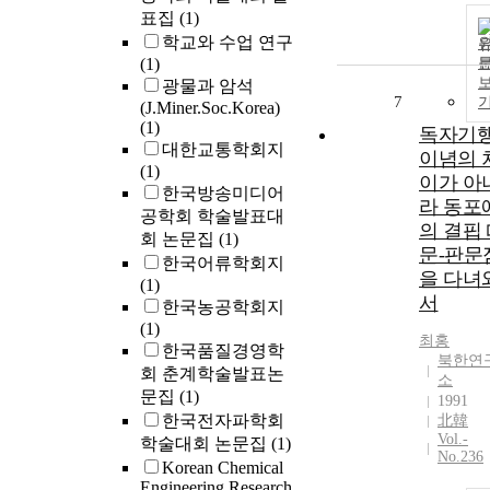
표집
(1)
학교와 수업 연구
(1)
광물과 암석
7
(J.Miner.Soc.Korea)
(1)
독자기행
대한교통학회지
이념의 
(1)
이가 아
한국방송미디어
라 동포
공학회 학술발표대
의 결핍
회 논문집
(1)
문-판문
한국어류학회지
을 다녀
(1)
서
한국농공학회지
(1)
최홍
한국품질경영학
북한연
회 춘계학술발표논
소
문집
(1)
1991
한국전자파학회
北韓
Vol.-
학술대회 논문집
(1)
No.236
Korean Chemical
Engineering Research