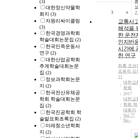
(3)
대한정신약물학
3
회지
(3)
자원리싸이클링
교통사
(3)
해석을 
한국경영과학회
한 운전
학술대회논문집
(2)
인지반
한국민족운동사
시간에 
연구
(2)
한 연구
대한산업공학회
추계학술대회논문
최홍
,
조성
조용직
,
김
집
(2)
기
정보과학회논문
대한교
지
(2)
학회
한국전산유체공
2017
학회 학술대회논문
대한교
학회 학
집
(2)
대회지
한국진공학회 학
Vol.77
술발표회초록집
(2)
No.-
미래청소년학회
지
(2)