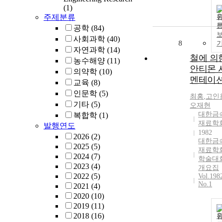
(1)
주제분류
공학
(84)
사회과학
(40)
8
자연과학
(14)
철에 의
농수해양
(11)
안티몬 
의약학
(10)
멘테이
교육
(8)
인문학
(5)
최홍
,
고인
기타
(5)
오재현
대한금
복합학
(1)
재료학
발행연도
1982
2026
(2)
대한금
2025
(5)
재료학
2024
(7)
학술대
2023
(4)
개요집
2022
(5)
Vol.198
No.1
2021
(4)
2020
(10)
2019
(11)
2018
(16)