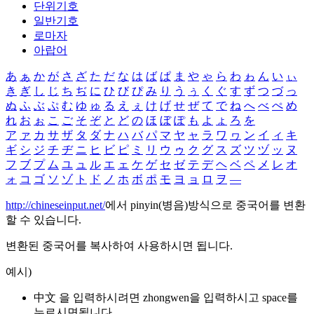
단위기호
일반기호
로마자
아랍어
あ
ぁ
か
が
さ
ざ
た
だ
な
は
ば
ぱ
ま
や
ゃ
ら
わ
ゎ
ん
い
ぃ
き
ぎ
し
じ
ち
ぢ
に
ひ
び
ぴ
み
り
う
ぅ
く
ぐ
す
ず
つ
づ
っ
ぬ
ふ
ぶ
ぷ
む
ゆ
ゅ
る
え
ぇ
け
げ
せ
ぜ
て
で
ね
へ
べ
ぺ
め
れ
お
ぉ
こ
ご
そ
ぞ
と
ど
の
ほ
ぼ
ぽ
も
よ
ょ
ろ
を
ア
ァ
カ
サ
ザ
タ
ダ
ナ
ハ
バ
パ
マ
ヤ
ャ
ラ
ワ
ヮ
ン
イ
ィ
キ
ギ
シ
ジ
チ
ヂ
ニ
ヒ
ビ
ピ
ミ
リ
ウ
ゥ
ク
グ
ス
ズ
ツ
ヅ
ッ
ヌ
フ
ブ
プ
ム
ユ
ュ
ル
エ
ェ
ケ
ゲ
セ
ゼ
テ
デ
ヘ
ベ
ペ
メ
レ
オ
ォ
コ
ゴ
ソ
ゾ
ト
ド
ノ
ホ
ボ
ポ
モ
ヨ
ョ
ロ
ヲ
―
http://chineseinput.net/
에서 pinyin(병음)방식으로 중국어를 변환
할 수 있습니다.
변환된 중국어를 복사하여 사용하시면 됩니다.
예시)
中文 을 입력하시려면
zhongwen
을 입력하시고 space를
누르시면됩니다.