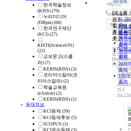
내림차순
한국학술정보
정확
(KISS)
(79)
1
순
DEA를 
10개씩 출력
내림
누리미디어
인기
용한 공
(DBpia)
(68)
순
조회
학과별 
10개
한국연구재단
연도
율성 비
출력
(KCI)
(27)
제목
연구
20개
저자
출력
KISTI(ScienceON)
최홍
,
손소
발행
(22)
30개
영
,
Choi
관순
교보문고(스콜
출력
Hong
,
Sohn
라)
(7)
50개
So-Young
한국공
KERIS(RISS)
(3)
출력
교육학
코리아스칼라(코
100
1999
리아스칼라)
(2)
출력
공학교
학술교육원
연구
(eArticle)
(2)
Vol.2 N
KERIS(RISS)
(1)
등재정보
KCI등재
(59)
KCI등재후보
(5)
SCOPUS
(3)
KCI우수등재
(3)