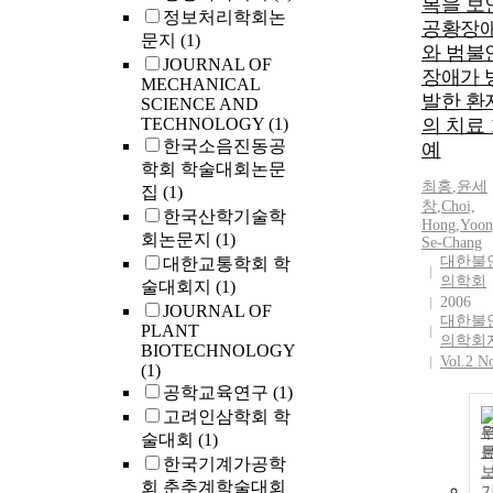
복을 보
정보처리학회논
공황장
문지
(1)
와 범불
JOURNAL OF
장애가 
MECHANICAL
발한 환
SCIENCE AND
TECHNOLOGY
(1)
의 치료 
한국소음진동공
예
학회 학술대회논문
최홍
,
윤세
집
(1)
창
,
Choi,
한국산학기술학
Hong
,
Yoon
회논문지
(1)
Se-Chang
대한불
대한교통학회 학
의학회
술대회지
(1)
2006
JOURNAL OF
대한불
PLANT
의학회
BIOTECHNOLOGY
Vol.2 N
(1)
공학교육연구
(1)
고려인삼학회 학
술대회
(1)
한국기계가공학
회 춘추계학술대회