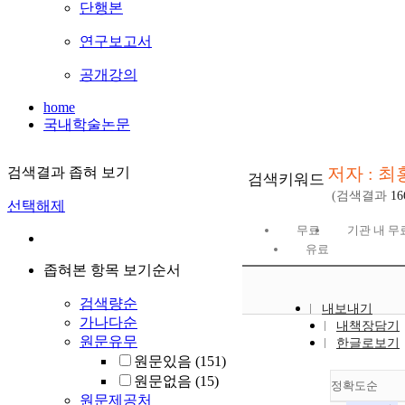
단행본
연구보고서
공개강의
home
국내학술논문
저자 : 최
검색결과 좁혀 보기
검색키워드
(검색결과
16
선택해제
무료
기관 내 무
유료
좁혀본 항목 보기순서
검색량순
내보내기
가나다순
내책장담기
원문유무
한글로보기
원문있음
(151)
원문없음
(15)
정확도순
원문제공처