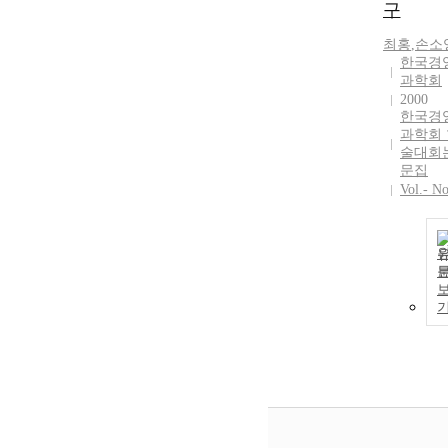
구
최홍
,
손소
한국경
과학회
2000
한국경
과학회 
술대회
문집
Vol.- No