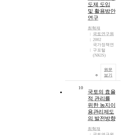
도제 도입
및 활용방안
연구
최혁재
국토연구원
2002
국가정책연
구포털
(NKIS)
원문
보기
10
국토의 효율
적 관리를
위한 농지이
용관리제도
의 발전방향
최혁재
국토연구원