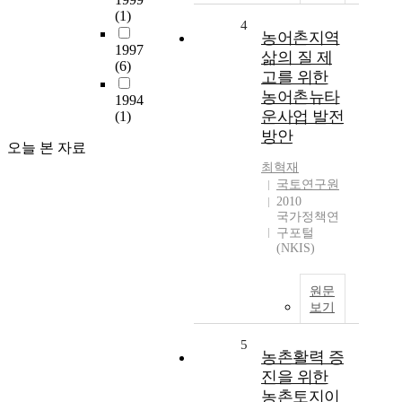
(1)
4
농어촌지역
1997
삶의 질 제
(6)
고를 위한
농어촌뉴타
1994
운사업 발전
(1)
방안
오늘 본 자료
최혁재
국토연구원
2010
국가정책연
구포털
(NKIS)
원문
보기
5
농촌활력 증
진을 위한
농촌토지이