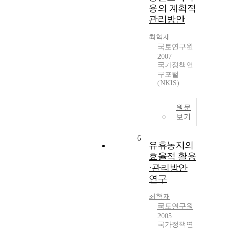
용의 계획적
관리방안
최혁재
국토연구원
2007
국가정책연
구포털
(NKIS)
원문
보기
6
유휴농지의
효율적 활용
·관리방안
연구
최혁재
국토연구원
2005
국가정책연