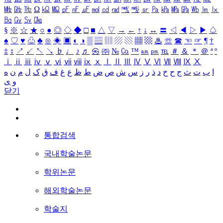
㎒
㎓
㎔
Ω
㏀
㏁
㎊
㎋
㎌
㏖
㏅
㎭
㎮
㎯
㏛
㎩
㎪
㎫
㎬
㏝
㏐
㏓
㏃
㏉
㏜
㏆
§
※
☆
★
○
●
◎
◇
◆
□
■
△
▽
→
←
↑
↓
↔
〓
◁
◀
▷
▶
♤
♠
♡
♥
♧
♣
⊙
◈
▣
◐
◑
▒
▤
▥
▨
▧
▦
▩
♨
☏
☎
☜
☞
¶
†
‡
↕
↗
↙
↖
↘
♭
♩
♪
♬
㉿
㈜
№
㏇
™
㏂
㏘
℡
＃
＆
＊
＠
ª
º
ⅰ
ⅱ
ⅲ
ⅳ
ⅴ
ⅵ
ⅶ
ⅷ
ⅸ
ⅹ
Ⅰ
Ⅱ
Ⅲ
Ⅳ
Ⅴ
Ⅵ
Ⅶ
Ⅷ
Ⅸ
Ⅹ
ا
ب
ت
ث
ج
ح
خ
د
ذ
ر
ز
س
ش
ص
ض
ط
ظ
ع
غ
ف
ق
ک
ل
م
ن
ه
و
ی
닫기
통합검색
국내학술논문
학위논문
해외학술논문
학술지