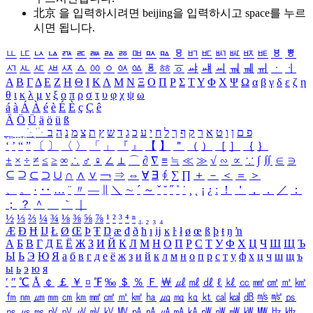
北京 을 입력하시려면
beijing
을 입력하시고 space를 누르
시면 됩니다.
ㅥ
ㅦ
ㅧ
ㅨ
ㅩ
ㅪ
ㅫ
ㅬ
ㅭ
ㅮ
ㅯ
ㅰ
ㅱ
ㅲ
ㅳ
ㅴ
ㅵ
ㅶ
ㅷ
ㅸ
ㅹ
ㅺ
ㅻ
ㅼ
ㅽ
ㅾ
ㅿ
ㆀ
ㆁ
ㆂ
ㆃ
ㆄ
ㆅ
ㆆ
ㆇ
ㆈ
ㆉ
ㆊ
ㆋ
ㆌ
ㆍ
ㆎ
Α
Β
Γ
Δ
Ε
Ζ
Η
Θ
Ι
Κ
Λ
Μ
Ν
Ξ
Ο
Π
Ρ
Σ
Τ
Υ
Φ
Χ
Ψ
Ω
α
β
γ
δ
ε
ζ
η
θ
ι
κ
λ
μ
ν
ξ
ο
π
ρ
σ
τ
υ
φ
χ
ψ
ω
á
à
Á
À
é
è
É
È
ç
Ç
ê
Ä
Ö
Ü
ä
ö
ü
ß
ְ
ֳ
ֲ
ֱ
ָ
ַ
ֵ
ֶ
ִ
ֹ
ּ
ֻ
ׂ
ׁ
ּ
ב
ה
נ
מ
צ
ת
ץ
ש
ד
ג
כ
ע
י
ח
ל
ך
ף
ק
ר
א
ט
ו
ן
ם
פ
‘
’
“
”
〔
〕
〈
〉
「
」
『
』
【
】
＂
（
）
［
］
｛
｝
±
×
÷
≠
≤
≥
∞
∴
♂
♀
∠
⊥
⌒
∂
∇
≡
≒
≪
≫
√
∽
∝
∵
∫
∬
∈
∋
⊆
⊇
⊂
⊃
∪
∩
∧
∨
￢
⇒
⇔
∀
∃
∮
∑
∏
＋
－
＜
＝
＞
、
。
·
‥
…
¨
〃
―
∥
＼
∼
´
～
ˇ
˘
˝
˚
˙
¸
˛
¡
¿
ː
！
＇
，
．
／
：
；
？
＾
＿
｀
｜
½
⅓
⅔
¼
¾
⅛
⅜
⅝
⅞
¹
²
³
⁴
ⁿ
₁
₂
₃
₄
Æ
Ð
Ħ
Ĳ
Ł
Ø
Œ
Þ
Ŧ
Ŋ
æ
đ
ð
ħ
ı
ĳ
ĸ
ŀ
ł
ø
œ
ß
þ
ŧ
ŋ
ŉ
А
Б
В
Г
Д
Е
Ё
Ж
З
И
Й
К
Л
М
Н
О
П
Р
С
Т
У
Ф
Х
Ц
Ч
Ш
Щ
Ъ
Ы
Ь
Э
Ю
Я
а
б
в
г
д
е
ё
ж
з
и
й
к
л
м
н
о
п
р
с
т
у
ф
х
ц
ч
ш
щ
ъ
ы
ь
э
ю
я
′
″
℃
Å
￠
￡
￥
¤
℉
‰
＄
％
Ｆ
￦
㎕
㎖
㎗
ℓ
㎘
㏄
㎣
㎤
㎥
㎦
㎙
㎚
㎛
㎜
㎝
㎞
㎟
㎠
㎡
㎢
㏊
㎍
㎎
㎏
㏏
㎈
㎉
㏈
㎧
㎨
㎰
㎱
㎲
㎳
㎴
㎵
㎶
㎷
㎸
㎹
㎀
㎁
㎂
㎃
㎄
㎺
㎻
㎽
㎾
㎿
㎐
㎑