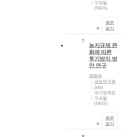
구포털
(NKIS)
원문
보기
7
농지규제 완
화에 따른
투기방지 방
안 연구
최혁재
국토연구원
2004
국가정책연
구포털
(NKIS)
원문
보기
8