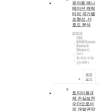
유아용 애니
메이션 캐릭
터의 국가별
조형성․선
호도 분석
최혁재
NRF
KRM(Korean
Research
Memory)
2013
한국연구재
단(NRF)
원문
보기
9
토지이용규
제 손실보전
수단으로서
의 개발권양