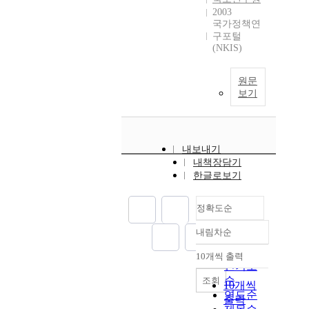
2003
국가정책연
구포털
(NKIS)
원문
보기
내보내기
내책장담기
한글로보기
정확도순
내림차순
정확도
순
10개씩 출력
내림차순
인기도
순
조회
10개씩
연도순
출력