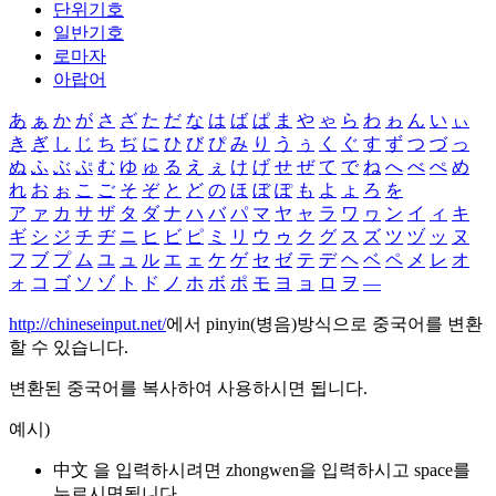
단위기호
일반기호
로마자
아랍어
あ
ぁ
か
が
さ
ざ
た
だ
な
は
ば
ぱ
ま
や
ゃ
ら
わ
ゎ
ん
い
ぃ
き
ぎ
し
じ
ち
ぢ
に
ひ
び
ぴ
み
り
う
ぅ
く
ぐ
す
ず
つ
づ
っ
ぬ
ふ
ぶ
ぷ
む
ゆ
ゅ
る
え
ぇ
け
げ
せ
ぜ
て
で
ね
へ
べ
ぺ
め
れ
お
ぉ
こ
ご
そ
ぞ
と
ど
の
ほ
ぼ
ぽ
も
よ
ょ
ろ
を
ア
ァ
カ
サ
ザ
タ
ダ
ナ
ハ
バ
パ
マ
ヤ
ャ
ラ
ワ
ヮ
ン
イ
ィ
キ
ギ
シ
ジ
チ
ヂ
ニ
ヒ
ビ
ピ
ミ
リ
ウ
ゥ
ク
グ
ス
ズ
ツ
ヅ
ッ
ヌ
フ
ブ
プ
ム
ユ
ュ
ル
エ
ェ
ケ
ゲ
セ
ゼ
テ
デ
ヘ
ベ
ペ
メ
レ
オ
ォ
コ
ゴ
ソ
ゾ
ト
ド
ノ
ホ
ボ
ポ
モ
ヨ
ョ
ロ
ヲ
―
http://chineseinput.net/
에서 pinyin(병음)방식으로 중국어를 변환
할 수 있습니다.
변환된 중국어를 복사하여 사용하시면 됩니다.
예시)
中文 을 입력하시려면
zhongwen
을 입력하시고 space를
누르시면됩니다.