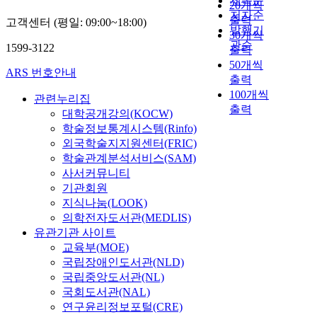
제목순
20개씩
저자순
출력
고객센터 (평일: 09:00~18:00)
발행기
30개씩
관순
1599-3122
출력
50개씩
ARS 번호안내
출력
100개씩
관련누리집
출력
대학공개강의(KOCW)
학술정보통계시스템(Rinfo)
외국학술지지원센터(FRIC)
학술관계분석서비스(SAM)
사서커뮤니티
기관회원
지식나눔(LOOK)
의학전자도서관(MEDLIS)
유관기관 사이트
교육부(MOE)
국립장애인도서관(NLD)
국립중앙도서관(NL)
국회도서관(NAL)
연구윤리정보포털(CRE)