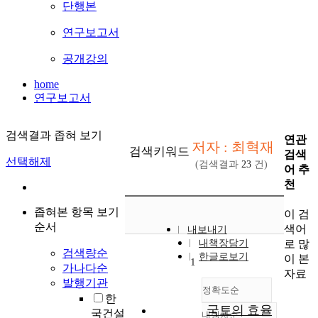
단행본
연구보고서
공개강의
home
연구보고서
검색결과 좁혀 보기
연관
저자 : 최혁재
검색키워드
검색
선택해제
(검색결과
23
건)
어 추
천
좁혀본 항목 보기
이 검
순서
색어
내보내기
로 많
내책장담기
검색량순
한글로보기
이 본
1
가나다순
자료
발행기관
정확도순
한
국토의 효율
국건설
내림차순