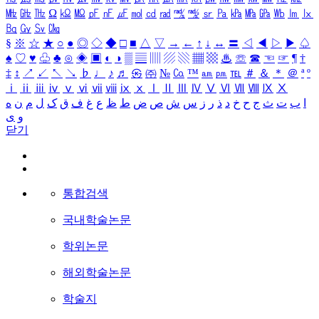
㎒
㎓
㎔
Ω
㏀
㏁
㎊
㎋
㎌
㏖
㏅
㎭
㎮
㎯
㏛
㎩
㎪
㎫
㎬
㏝
㏐
㏓
㏃
㏉
㏜
㏆
§
※
☆
★
○
●
◎
◇
◆
□
■
△
▽
→
←
↑
↓
↔
〓
◁
◀
▷
▶
♤
♠
♡
♥
♧
♣
⊙
◈
▣
◐
◑
▒
▤
▥
▨
▧
▦
▩
♨
☏
☎
☜
☞
¶
†
‡
↕
↗
↙
↖
↘
♭
♩
♪
♬
㉿
㈜
№
㏇
™
㏂
㏘
℡
＃
＆
＊
＠
ª
º
ⅰ
ⅱ
ⅲ
ⅳ
ⅴ
ⅵ
ⅶ
ⅷ
ⅸ
ⅹ
Ⅰ
Ⅱ
Ⅲ
Ⅳ
Ⅴ
Ⅵ
Ⅶ
Ⅷ
Ⅸ
Ⅹ
ا
ب
ت
ث
ج
ح
خ
د
ذ
ر
ز
س
ش
ص
ض
ط
ظ
ع
غ
ف
ق
ک
ل
م
ن
ه
و
ی
닫기
통합검색
국내학술논문
학위논문
해외학술논문
학술지