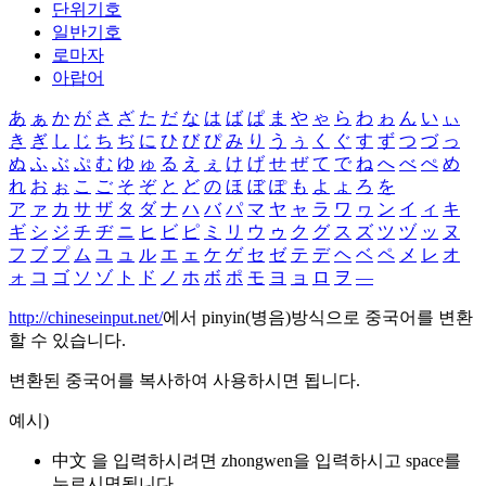
단위기호
일반기호
로마자
아랍어
あ
ぁ
か
が
さ
ざ
た
だ
な
は
ば
ぱ
ま
や
ゃ
ら
わ
ゎ
ん
い
ぃ
き
ぎ
し
じ
ち
ぢ
に
ひ
び
ぴ
み
り
う
ぅ
く
ぐ
す
ず
つ
づ
っ
ぬ
ふ
ぶ
ぷ
む
ゆ
ゅ
る
え
ぇ
け
げ
せ
ぜ
て
で
ね
へ
べ
ぺ
め
れ
お
ぉ
こ
ご
そ
ぞ
と
ど
の
ほ
ぼ
ぽ
も
よ
ょ
ろ
を
ア
ァ
カ
サ
ザ
タ
ダ
ナ
ハ
バ
パ
マ
ヤ
ャ
ラ
ワ
ヮ
ン
イ
ィ
キ
ギ
シ
ジ
チ
ヂ
ニ
ヒ
ビ
ピ
ミ
リ
ウ
ゥ
ク
グ
ス
ズ
ツ
ヅ
ッ
ヌ
フ
ブ
プ
ム
ユ
ュ
ル
エ
ェ
ケ
ゲ
セ
ゼ
テ
デ
ヘ
ベ
ペ
メ
レ
オ
ォ
コ
ゴ
ソ
ゾ
ト
ド
ノ
ホ
ボ
ポ
モ
ヨ
ョ
ロ
ヲ
―
http://chineseinput.net/
에서 pinyin(병음)방식으로 중국어를 변환
할 수 있습니다.
변환된 중국어를 복사하여 사용하시면 됩니다.
예시)
中文 을 입력하시려면
zhongwen
을 입력하시고 space를
누르시면됩니다.