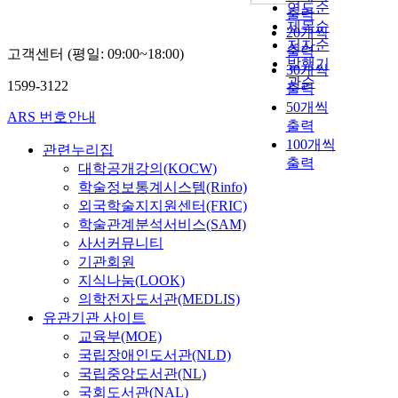
연도순
출력
제목순
20개씩
저자순
출력
고객센터 (평일: 09:00~18:00)
발행기
30개씩
관순
1599-3122
출력
50개씩
ARS 번호안내
출력
100개씩
관련누리집
출력
대학공개강의(KOCW)
학술정보통계시스템(Rinfo)
외국학술지지원센터(FRIC)
학술관계분석서비스(SAM)
사서커뮤니티
기관회원
지식나눔(LOOK)
의학전자도서관(MEDLIS)
유관기관 사이트
교육부(MOE)
국립장애인도서관(NLD)
국립중앙도서관(NL)
국회도서관(NAL)