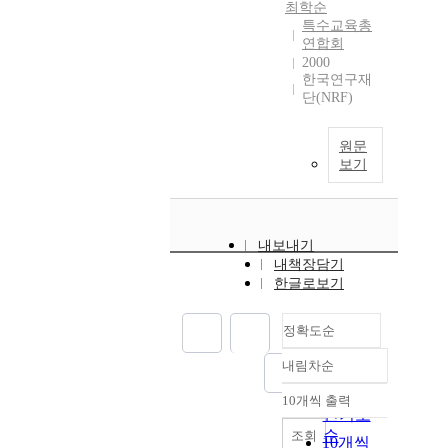
최학순
특수교육총
연합회
2000
한국연구재
단(NRF)
원문
보기
내보내기
내책장담기
한글로보기
정확도순
내림차순
정확도
순
10개씩 출력
내림차순
인기도
순
조회
10개씩