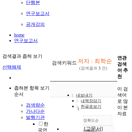
단행본
연구보고서
공개강의
home
연구보고서
검색결과 좁혀 보기
연관
저자 : 최학순
검색키워드
검색
선택해제
(검색결과
3
건)
어 추
천
좁혀본 항목 보기
이 검
순서
색어
내보내기
로 많
내책장담기
검색량순
한글로보기
이 본
1
가나다순
자료
발행기관
정확도순
한
[고문서]
국연
내림차순