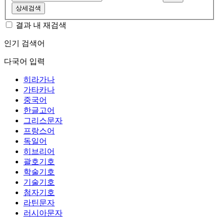
상세검색
결과 내 재검색
인기 검색어
다국어 입력
히라가나
가타카나
중국어
한글고어
그리스문자
프랑스어
독일어
히브리어
괄호기호
학술기호
기술기호
첨자기호
라틴문자
러시아문자