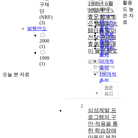
정확도
활용
1908년 6월
구재
순
도 높
10개씩 출력
10일(甲子),
단
내림차순
인기도
은 자
査兄 載寧李
(NRF)
순
조회
료
10개씩
(3)
公 壽碩의 大
연도순
발행연도
출력
歸日을 맞아
제목순
20개씩
전날 저녁에
저자순
2000
출력
査弟 崔學淳
발행기
(1)
30개씩
이 올린 祭文
관순
출력
1999
50개씩
崔學淳
(1)
한국연구재
출력
단(NRF)
100개씩
오늘 본 자료
출력
원문
보기
2
심성계발 프
로그램의 구
안·적용을 통
한 학습장애
아동의 부적