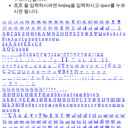
北京 을 입력하시려면
beijing
을 입력하시고 space를 누르
시면 됩니다.
ㅥ
ㅦ
ㅧ
ㅨ
ㅩ
ㅪ
ㅫ
ㅬ
ㅭ
ㅮ
ㅯ
ㅰ
ㅱ
ㅲ
ㅳ
ㅴ
ㅵ
ㅶ
ㅷ
ㅸ
ㅹ
ㅺ
ㅻ
ㅼ
ㅽ
ㅾ
ㅿ
ㆀ
ㆁ
ㆂ
ㆃ
ㆄ
ㆅ
ㆆ
ㆇ
ㆈ
ㆉ
ㆊ
ㆋ
ㆌ
ㆍ
ㆎ
Α
Β
Γ
Δ
Ε
Ζ
Η
Θ
Ι
Κ
Λ
Μ
Ν
Ξ
Ο
Π
Ρ
Σ
Τ
Υ
Φ
Χ
Ψ
Ω
α
β
γ
δ
ε
ζ
η
θ
ι
κ
λ
μ
ν
ξ
ο
π
ρ
σ
τ
υ
φ
χ
ψ
ω
á
à
Á
À
é
è
É
È
ç
Ç
ê
Ä
Ö
Ü
ä
ö
ü
ß
ְ
ֳ
ֲ
ֱ
ָ
ַ
ֵ
ֶ
ִ
ֹ
ּ
ֻ
ׂ
ׁ
ּ
ב
ה
נ
מ
צ
ת
ץ
ש
ד
ג
כ
ע
י
ח
ל
ך
ף
ק
ר
א
ט
ו
ן
ם
פ
‘
’
“
”
〔
〕
〈
〉
「
」
『
』
【
】
＂
（
）
［
］
｛
｝
±
×
÷
≠
≤
≥
∞
∴
♂
♀
∠
⊥
⌒
∂
∇
≡
≒
≪
≫
√
∽
∝
∵
∫
∬
∈
∋
⊆
⊇
⊂
⊃
∪
∩
∧
∨
￢
⇒
⇔
∀
∃
∮
∑
∏
＋
－
＜
＝
＞
、
。
·
‥
…
¨
〃
―
∥
＼
∼
´
～
ˇ
˘
˝
˚
˙
¸
˛
¡
¿
ː
！
＇
，
．
／
：
；
？
＾
＿
｀
｜
½
⅓
⅔
¼
¾
⅛
⅜
⅝
⅞
¹
²
³
⁴
ⁿ
₁
₂
₃
₄
Æ
Ð
Ħ
Ĳ
Ł
Ø
Œ
Þ
Ŧ
Ŋ
æ
đ
ð
ħ
ı
ĳ
ĸ
ŀ
ł
ø
œ
ß
þ
ŧ
ŋ
ŉ
А
Б
В
Г
Д
Е
Ё
Ж
З
И
Й
К
Л
М
Н
О
П
Р
С
Т
У
Ф
Х
Ц
Ч
Ш
Щ
Ъ
Ы
Ь
Э
Ю
Я
а
б
в
г
д
е
ё
ж
з
и
й
к
л
м
н
о
п
р
с
т
у
ф
х
ц
ч
ш
щ
ъ
ы
ь
э
ю
я
′
″
℃
Å
￠
￡
￥
¤
℉
‰
＄
％
Ｆ
￦
㎕
㎖
㎗
ℓ
㎘
㏄
㎣
㎤
㎥
㎦
㎙
㎚
㎛
㎜
㎝
㎞
㎟
㎠
㎡
㎢
㏊
㎍
㎎
㎏
㏏
㎈
㎉
㏈
㎧
㎨
㎰
㎱
㎲
㎳
㎴
㎵
㎶
㎷
㎸
㎹
㎀
㎁
㎂
㎃
㎄
㎺
㎻
㎽
㎾
㎿
㎐
㎑