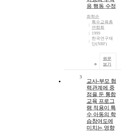
응 행동 수정
최학순
특수교육총
연합회
1999
한국연구재
단(NRF)
원문
보기
3
교사-부모 협
력관계에 중
점을 둔 통합
교육 프로그
램 적용이 특
수 아동의 학
습참여도에
미치는 영향