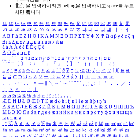
北京 을 입력하시려면
beijing
을 입력하시고 space를 누르
시면 됩니다.
ㅥ
ㅦ
ㅧ
ㅨ
ㅩ
ㅪ
ㅫ
ㅬ
ㅭ
ㅮ
ㅯ
ㅰ
ㅱ
ㅲ
ㅳ
ㅴ
ㅵ
ㅶ
ㅷ
ㅸ
ㅹ
ㅺ
ㅻ
ㅼ
ㅽ
ㅾ
ㅿ
ㆀ
ㆁ
ㆂ
ㆃ
ㆄ
ㆅ
ㆆ
ㆇ
ㆈ
ㆉ
ㆊ
ㆋ
ㆌ
ㆍ
ㆎ
Α
Β
Γ
Δ
Ε
Ζ
Η
Θ
Ι
Κ
Λ
Μ
Ν
Ξ
Ο
Π
Ρ
Σ
Τ
Υ
Φ
Χ
Ψ
Ω
α
β
γ
δ
ε
ζ
η
θ
ι
κ
λ
μ
ν
ξ
ο
π
ρ
σ
τ
υ
φ
χ
ψ
ω
á
à
Á
À
é
è
É
È
ç
Ç
ê
Ä
Ö
Ü
ä
ö
ü
ß
ְ
ֳ
ֲ
ֱ
ָ
ַ
ֵ
ֶ
ִ
ֹ
ּ
ֻ
ׂ
ׁ
ּ
ב
ה
נ
מ
צ
ת
ץ
ש
ד
ג
כ
ע
י
ח
ל
ך
ף
ק
ר
א
ט
ו
ן
ם
פ
‘
’
“
”
〔
〕
〈
〉
「
」
『
』
【
】
＂
（
）
［
］
｛
｝
±
×
÷
≠
≤
≥
∞
∴
♂
♀
∠
⊥
⌒
∂
∇
≡
≒
≪
≫
√
∽
∝
∵
∫
∬
∈
∋
⊆
⊇
⊂
⊃
∪
∩
∧
∨
￢
⇒
⇔
∀
∃
∮
∑
∏
＋
－
＜
＝
＞
、
。
·
‥
…
¨
〃
―
∥
＼
∼
´
～
ˇ
˘
˝
˚
˙
¸
˛
¡
¿
ː
！
＇
，
．
／
：
；
？
＾
＿
｀
｜
½
⅓
⅔
¼
¾
⅛
⅜
⅝
⅞
¹
²
³
⁴
ⁿ
₁
₂
₃
₄
Æ
Ð
Ħ
Ĳ
Ł
Ø
Œ
Þ
Ŧ
Ŋ
æ
đ
ð
ħ
ı
ĳ
ĸ
ŀ
ł
ø
œ
ß
þ
ŧ
ŋ
ŉ
А
Б
В
Г
Д
Е
Ё
Ж
З
И
Й
К
Л
М
Н
О
П
Р
С
Т
У
Ф
Х
Ц
Ч
Ш
Щ
Ъ
Ы
Ь
Э
Ю
Я
а
б
в
г
д
е
ё
ж
з
и
й
к
л
м
н
о
п
р
с
т
у
ф
х
ц
ч
ш
щ
ъ
ы
ь
э
ю
я
′
″
℃
Å
￠
￡
￥
¤
℉
‰
＄
％
Ｆ
￦
㎕
㎖
㎗
ℓ
㎘
㏄
㎣
㎤
㎥
㎦
㎙
㎚
㎛
㎜
㎝
㎞
㎟
㎠
㎡
㎢
㏊
㎍
㎎
㎏
㏏
㎈
㎉
㏈
㎧
㎨
㎰
㎱
㎲
㎳
㎴
㎵
㎶
㎷
㎸
㎹
㎀
㎁
㎂
㎃
㎄
㎺
㎻
㎽
㎾
㎿
㎐
㎑