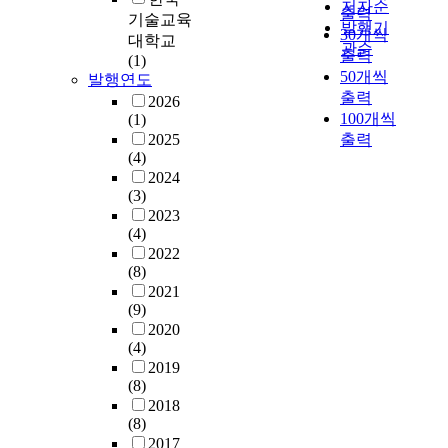
저자순
는
의
s
n
p
출력
a
h
기술교육
e
연
발행기
약
e
d
p
30개씩
s
i
f
대학교
구
관순
품
d
y
l
f
출력
s
e
(1)
의
이
l
n
y
o
50개씩
s
발행연도
c
출
생
i
a
p
l
출력
t
t
2026
발
산
k
s
r
l
u
100개씩
(1)
r
점
되
e
t
o
o
d
2025
출력
a
이
고
o
y
c
w
(4)
y
t
되
있
t
.
e
.
2024
i
e
었
기
h
E
s
1
(3)
s
i
다
때
e
x
s
.
2023
a
n
.
문
r
c
b
(4)
T
r
a
에
c
a
a
2022
h
e
s
현
같
(8)
o
v
s
e
s
p
대
은
2021
m
a
e
a
e
e
사
신
(9)
m
t
d
v
a
c
회
약
2020
o
e
w
e
r
i
는
(4)
에
n
d
r
r
c
f
계
2019
대
t
c
i
a
h
i
(8)
속
한
r
o
t
g
o
e
2018
해
많
e
s
i
e
n
d
(8)
서
은
n
t
n
a
K
p
2017
빠
복