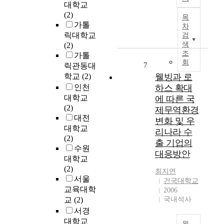
논
B
대학교
e
a
I
문
i
(2)
p
n
목
n
은
o
가톨
a
차
d
c
2
e
릭대학교
검
r
s
i
0
q
색
(2)
t
t
d
1
조
u
가톨
m
a
e
회
0
i
7
릭관동대
e
t
n
년
v
학교
(2)
웰빙과 로
n
s
t
부
a
t
인천
하스 확대
f
C
터
l
o
r
대학교
에 따른 국
o
2
e
f
o
(2)
n
제무역환경
0
n
K
m
대전
t
변화 및 우
1
c
o
t
대학교
r
리나라 수
6
e
r
h
(2)
o
출 기업의
년
)
e
e
수원
v
대응방안
까
을
a
i
대학교
e
지
적
n
r
(2)
r
최지연
진
용
L
p
서울
s
건국대학교
행
하
a
h
y
교육대학
2006
된
고
n
y
'
교
(2)
국내석사
본
있
g
s
C
서경
인
다
u
i
H
대학교
의
원
.