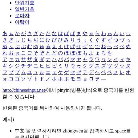
단위기호
일반기호
로마자
아랍어
あ
ぁ
か
が
さ
ざ
た
だ
な
は
ば
ぱ
ま
や
ゃ
ら
わ
ゎ
ん
い
ぃ
き
ぎ
し
じ
ち
ぢ
に
ひ
び
ぴ
み
り
う
ぅ
く
ぐ
す
ず
つ
づ
っ
ぬ
ふ
ぶ
ぷ
む
ゆ
ゅ
る
え
ぇ
け
げ
せ
ぜ
て
で
ね
へ
べ
ぺ
め
れ
お
ぉ
こ
ご
そ
ぞ
と
ど
の
ほ
ぼ
ぽ
も
よ
ょ
ろ
を
ア
ァ
カ
サ
ザ
タ
ダ
ナ
ハ
バ
パ
マ
ヤ
ャ
ラ
ワ
ヮ
ン
イ
ィ
キ
ギ
シ
ジ
チ
ヂ
ニ
ヒ
ビ
ピ
ミ
リ
ウ
ゥ
ク
グ
ス
ズ
ツ
ヅ
ッ
ヌ
フ
ブ
プ
ム
ユ
ュ
ル
エ
ェ
ケ
ゲ
セ
ゼ
テ
デ
ヘ
ベ
ペ
メ
レ
オ
ォ
コ
ゴ
ソ
ゾ
ト
ド
ノ
ホ
ボ
ポ
モ
ヨ
ョ
ロ
ヲ
―
http://chineseinput.net/
에서 pinyin(병음)방식으로 중국어를 변환
할 수 있습니다.
변환된 중국어를 복사하여 사용하시면 됩니다.
예시)
中文 을 입력하시려면
zhongwen
을 입력하시고 space를
누르시면됩니다.