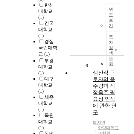
h
소
여
-
한신
c
l
r
년
원
복
B
h
대학교
i
i
문
기
제
e
o
(1)
f
s
보
에
의
i
T
o
건국
e
t
기
겪
약
n
h
l
대학교
s
i
은
품
g
i
C
(1)
t
a
목
경
이
i
s
h
경상
y
n
차
험
효
s
s
e
l
국립대학
검
S
으
능
s
t
n
색
e
교
(1)
o
로
과
p
u
조
g
,
c
부경
인
안
회
r
d
j
e
9
i
대학교
해
정
e
y
u
a
생산직 근
o
(1)
자
성
a
e
U
t
l
대구
로자의 음
유
에
d
x
n
i
o
대학교
주량과 적
에
있
i
a
i
n
g
(1)
정음주 필
대
어
n
m
v
g
y
세종
요성 인식
한
서
g
i
e
h
G
대학교
결
에 관한 연
같
t
n
r
a
r
(1)
핍
은
구
h
e
s
b
a
목원
이
치
r
s
i
i
d
대학교
최지연
생
료
o
e
t
t
u
(1)
한양대학교
기
효
u
x
y
,
a
동덕
대학원