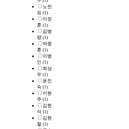
수
(1)
w
s
o
과
하
b
y
t
노전
i
o
d
욕
고
e
o
i
t
표
(1)
n
u
망
있
l
f
n
h
이정
t
c
이
다
i
t
g
p
h
훈
(1)
t
생
.
e
h
o
a
e
s
김병
겨
그
v
e
f
r
c
o
량
(1)
난
러
e
c
K
e
o
r
박종
다
나
d
o
o
n
n
t
훈
(1)
.
이
t
s
r
t
t
h
이병
사
러
h
t
e
s
r
e
회
인
(1)
한
a
u
a
a
o
p
가
생
최성
t
m
n
t
v
r
발
동
우
(1)
t
e
b
h
e
o
전
성
h
a
윤진
y
o
r
c
하
시
e
t
C
숙
(1)
u
s
e
는
험
W
t
h
s
이현
y
s
만
에
e
h
i
e
주
(1)
s
s
큼
있
l
e
n
5
u
김현
.
인
어
l
t
e
0
r
석
(1)
T
간
서
-
i
s
.
r
h
김현
의
많
B
m
e
7
o
i
철
(1)
결
은
e
e
l
%
u
s