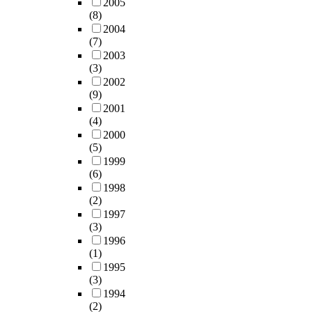
i
2005
e
어
관
r
d
t
1
(8)
c
d
나
심
a
e
o
.
2004
s
m
고
이
t
a
a
1
(7)
b
u
있
높
e
d
c
a
2003
a
c
으
아
s
p
t
(3)
n
s
h
며
지
a
e
u
2002
d
e
a
이
고
(9)
l
r
a
r
d
t
러
있
2001
l
s
l
e
o
t
한
다
(4)
r
o
c
s
n
e
사
.
2000
e
n
l
i
t
n
회
(5)
따
a
t
a
d
h
t
모
1999
라
l
h
s
e
e
i
(6)
습
서
m
a
s
n
c
o
1998
에
,
s
t
b
t
o
n
(2)
적
미
a
i
y
i
l
i
1997
응
국
n
t
u
a
l
n
(3)
하
F
d
i
n
l
e
v
1996
면
D
c
s
d
l
c
(1)
a
서
A
o
a
e
o
t
1995
r
살
는
n
p
r
c
(3)
i
i
고
2
d
r
s
a
1994
v
o
있
0
u
e
t
t
(2)
e
u