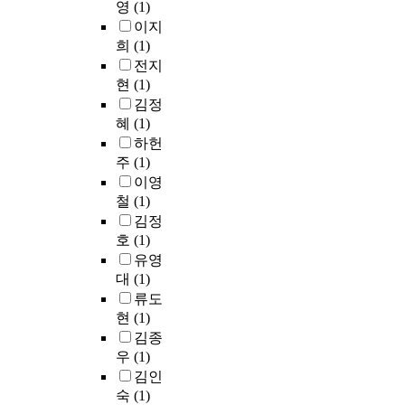
w
h
o
r
영
(1)
i
v
하
따
i
e
s
m
이지
d
e
게
라
l
1
u
o
e
희
(1)
r
된
서
l
8
g
n
n
y
전지
다
본
b
t
g
t
t
s
현
(1)
.
논
e
h
e
h
t
i
김정
이
문
a
c
s
l
h
m
혜
(1)
는
에
p
e
t
y
a
p
하헌
곧
서
e
n
a
a
t
l
불
주
(1)
는
r
t
p
l
o
e
안
랜
이영
p
u
r
l
c
.
으
덤
철
(1)
e
r
a
o
c
H
로
결
t
y
김정
c
w
u
o
나
측
u
t
t
호
(1)
a
r
w
타
(
a
h
i
n
유영
r
e
난
M
l
e
c
c
대
(1)
e
v
다
A
t
p
a
e
d
류도
e
.
R
r
h
l
w
o
현
(1)
r
계
)
e
i
l
a
n
i
김종
속
이
n
l
e
s
M
t
우
(1)
되
일
d
o
a
f
a
c
김인
는
어
.
s
r
o
r
o
숙
(1)
억
나
W
o
n
u