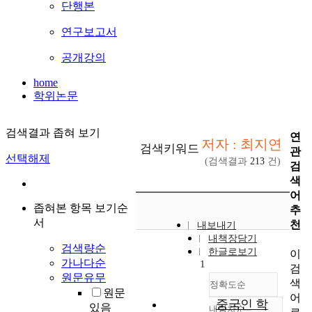
단행본
연구보고서
공개강의
home
학위논문
검색결과 좁혀 보기
연
저자 : 최지연
검색키워드
관
선택해제
(검색결과
213
건)
검
색
어
좁혀본 항목 보기순
추
서
천
내보내기
내책장담기
검색량순
한글로보기
이
가나다순
1
검
원문유무
색
정확도순
원문
어
중국인 학
있음
내림차순