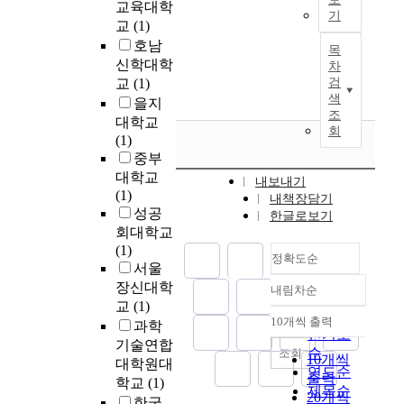
,
d
교육대학
T
이
확
기
h
e
e
a
i
h
교
(1)
삶
실
e
1
e
n
e
e
호남
에
목
하
t
8
S
d
s
e
신학대학
차
서
지
e
t
o
e
S
s
교
(1)
검
느
않
r
h
o
t
o
t
색
을지
끼
게
m
c
k
c
o
i
조
는
대학교
된
W
e
T
e
n
회
m
불
(1)
다
e
n
h
t
g
a
안
중부
.
l
t
i
e
s
t
에
대학교
따
l
u
s
내보내기
r
i
i
대
(1)
라
-
r
s
내책장담기
a
l
o
해
성공
서
B
y
한글로보기
t
a
U
n
관
시
회대학교
e
i
u
r
n
p
심
장
(1)
i
n
d
e
i
정확도순
r
을
에
서울
n
t
y
a
v
o
가
서
장신대학
g
h
a
내림차순
n
e
b
정확도
지
계
교
(1)
i
e
i
a
r
l
순
게
속
10개씩 출력
s
J
m
과학
l
내림차순
s
e
인기도
되
많
n
o
s
기술연합
y
i
m
순
조회
었
은
10개씩
o
s
t
z
대학원대
t
o
연도순
고
복
출력
t
e
o
e
학교
(1)
y
f
제목순
이
제
u
o
20개씩
a
d
T
한국
d