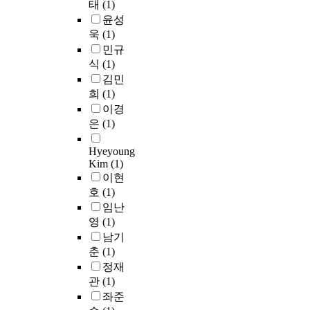
u
w
태
(1)
c
가
방
o
d
a
l
o
e
윤성
지
법
m
s
c
a
m
s
욱
(1)
고
은
e
o
t
r
o
s
민규
있
최
e
c
i
i
n
o
식
(1)
으
대
t
i
v
t
t
f
김민
며
우
t
a
e
y
h
d
,
희
(1)
도
h
l
l
.
s
e
일
추
이경
e
r
y
B
a
f
상
정
은
(1)
l
e
f
o
f
e
속
값
i
f
o
d
t
c
에
에
Hyeyoung
f
o
c
y
e
t
서
Kim
(1)
의
e
r
u
s
r
i
불
이현
하
s
m
s
a
t
s
규
며
호
(1)
t
.
i
t
h
d
칙
모
임난
y
A
n
i
e
o
적
의
l
l
영
(1)
g
s
C
n
으
실
e
o
o
남기
f
h
e
로
험
s
n
n
a
춘
(1)
e
b
계
을
o
g
t
c
정재
o
y
속
통
f
w
h
t
n
관
(1)
s
해
해
i
i
e
i
a
c
좌준
서
서
n
t
p
o
n
r