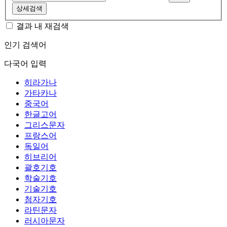
상세검색
결과 내 재검색
인기 검색어
다국어 입력
히라가나
가타카나
중국어
한글고어
그리스문자
프랑스어
독일어
히브리어
괄호기호
학술기호
기술기호
첨자기호
라틴문자
러시아문자