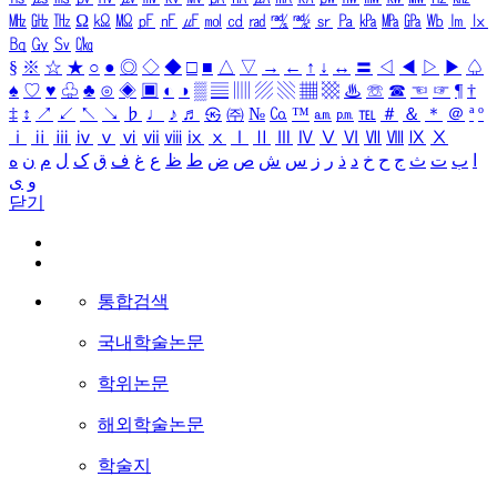
㎒
㎓
㎔
Ω
㏀
㏁
㎊
㎋
㎌
㏖
㏅
㎭
㎮
㎯
㏛
㎩
㎪
㎫
㎬
㏝
㏐
㏓
㏃
㏉
㏜
㏆
§
※
☆
★
○
●
◎
◇
◆
□
■
△
▽
→
←
↑
↓
↔
〓
◁
◀
▷
▶
♤
♠
♡
♥
♧
♣
⊙
◈
▣
◐
◑
▒
▤
▥
▨
▧
▦
▩
♨
☏
☎
☜
☞
¶
†
‡
↕
↗
↙
↖
↘
♭
♩
♪
♬
㉿
㈜
№
㏇
™
㏂
㏘
℡
＃
＆
＊
＠
ª
º
ⅰ
ⅱ
ⅲ
ⅳ
ⅴ
ⅵ
ⅶ
ⅷ
ⅸ
ⅹ
Ⅰ
Ⅱ
Ⅲ
Ⅳ
Ⅴ
Ⅵ
Ⅶ
Ⅷ
Ⅸ
Ⅹ
ا
ب
ت
ث
ج
ح
خ
د
ذ
ر
ز
س
ش
ص
ض
ط
ظ
ع
غ
ف
ق
ک
ل
م
ن
ه
و
ی
닫기
통합검색
국내학술논문
학위논문
해외학술논문
학술지