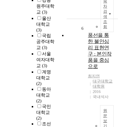
강릉
v
목
a
D
r
원주대학
e
차
F
A
e
검
교
(3)
p
o
는
색
a
a
울산
c
현
조
n
r
대학교
u
회
재
6
L
t
(3)
s
평
a
풍선을 통
i
국립
o
균
n
c
한 불안심
n
공주대학
생
g
i
t
리 표현연
교
(3)
물
u
p
h
구 : 본인작
서울
학
a
a
e
여자대학
품을 중심
적
g
t
'
교
(3)
으로
동
e
e
C
계명
등
E
d
h
최지연
대학교
성
d
i
e
대구대학교
(2)
(
u
n
대학원
o
동아
A
c
s
2016
n
대학교
v
a
국내석사
u
a
(2)
e
t
r
n
국민
r
i
v
S
원
대학교
a
o
e
h
문
(2)
g
n
y
i
보
본
조선
e
D
,
기
p