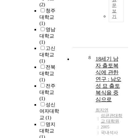
a
c
O
(2)
문
작
그
g
a
I
청주
보
품
러
영
e
l
,
기
대학교
들
나
문
&
f
J
(1)
을
,
초
L
a
I
영남
중
평
록
i
c
Y
대학교
심
균
:
t
t
E
(1)
으
생
T
e
o
O
고신
로
동
h
r
r
N
대학교
연
성
e
a
s
8
18세기 남
D
(1)
구
의
c
t
r
e
자 출토복
전북
한
결
o
u
e
p
식에 관한
대학교
내
과
n
r
s
a
연구 : 남오
(1)
용
만
c
e
u
r
성 묘 출토
전주
이
으
e
G
l
t
다
대학교
복식을 중
로
p
r
t
m
.
(1)
는
심으로
t
a
i
e
성신
신
o
d
n
n
최지연
본
여자대학
약
f
u
g
t
성균관대학
인
과
교
(1)
W
a
f
o
교 대학원
은
비
명지
e
t
r
f
2005
유
교
l
대학교
e
o
C
국내석사
・
하
l
(1)
S
m