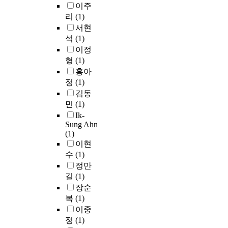
c
u
압
이주
는
e
p
i
n
h
l
은
리
(1)
경
l
h
n
d
2
d
더
우
서현
l
y
g
i
6
b
큰
2
석
(1)
-
o
m
n
t
e
불
&
B
f
e
이정
b
h
c
안
#
e
S
t
형
(1)
e
o
o
을
6
i
h
h
t
홍아
f
m
낳
1
n
i
o
w
정
(1)
2
e
게
6
g
l
d
e
0
김동
v
되
2
w
h
s
e
1
e
민
(1)
고
0
i
a
o
n
0
r
Ik-
더
;
l
k
t
2
.
y
Sung Ahn
나
2
l
(
h
0
A
(1)
c
아
교
b
實
a
0
s
이현
o
가
차
e
學
t
,
o
수
(1)
m
서
설
c
)
s
0
f
p
정만
는
계
o
p
t
0
M
l
길
(1)
가
에
m
r
u
0
a
e
장순
치
서
e
e
d
w
y
x
복
(1)
관
모
p
v
e
o
2
p
의
이중
집
o
a
n
n
0
r
상
정
(1)
단
p
i
t
a
t
o