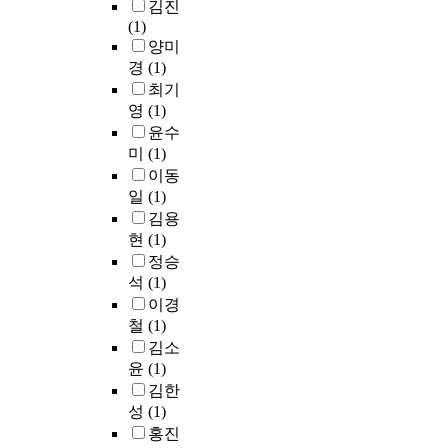
실
생
김진
u
l
s
n
h
b
,
동
(1)
l
e
p
d
o
l
자
성
양미
a
d
a
3
f
e
아
을
경
(1)
r
t
r
0
2
m
상
평
i
h
t
최기
0
0
w
실
가
z
e
i
영
(1)
,
1
h
까
하
e
s
c
0
윤수
0
e
지
는
d
o
i
0
미
(1)
,
n
이
통
a
c
p
0
a
이동
t
르
계
n
i
a
w
p
h
일
(1)
게
적
d
e
t
o
p
e
김용
된
방
d
t
e
n
r
d
현
(1)
다
법
i
y
i
a
o
e
정승
.
을
v
a
n
t
x
c
석
(1)
이
제
e
n
t
3
i
i
러
이경
안
r
d
h
7
m
s
한
하
철
(1)
s
d
e
.
a
i
불
고
김소
i
e
c
7
t
o
안
자
f
m
윤
(1)
o
%
e
n
은
한
i
a
u
김한
p
l
p
누
다
e
n
r
o
성
(1)
y
r
구
.
d
d
s
p
홍진
t
o
나
이
t
e
e