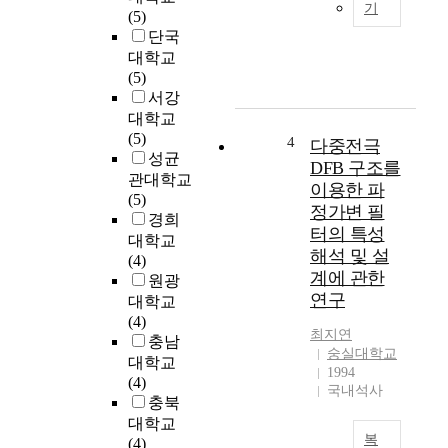
t
기
(5)
K
0
i
단국
o
7
v
r
대학교
f
e
e
(5)
e
P
a
서강
m
o
n
대학교
a
l
f
(5)
l
i
4
다중전극
o
성균
e
t
DFB 구조를
r
s
관대학교
i
이용한 파
C
t
(5)
c
정가변 필
h
u
경희
s
터의 특성
i
d
대학교
b
해석 및 설
n
e
(4)
a
계에 관한
e
n
원광
s
s
연구
t
대학교
e
e
s
(4)
d
최지연
L
a
충남
o
숭실대학교
e
t
n
대학교
1994
a
t
t
(4)
국내석사
r
e
h
충북
n
n
e
대학교
e
d
복
C
(4)