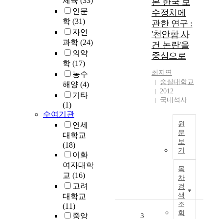
체육
(33)
본 한국 보
t
인문
수정치에
u
학
(31)
관한 연구 :
d
자연
'천안함 사
y
과학
(24)
건 논란'을
f
의약
중심으로
o
학
(17)
r
최지연
농수
P
숭실대학교
해양
(4)
r
2012
o
기타
국내석사
c
(1)
e
수여기관
s
원
연세
문
s
대학교
보
B
(18)
A
기
a
이화
B
s
여자대학
S
목
e
T
교
(16)
차
d
R
고려
검
W
A
색
대학교
r
C
조
(11)
i
회
T
중앙
3