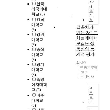
r
사/
i
o
한국
대
s
n
l
외국어대
출
C
g
l
학교
(3)
5
신
h
D
e
전남
청
o
a
c
대학교
i
결측치가
e
t
(3)
J
j
있는 2×2 교
i
강원
i
e
차설계에서
v
대학교
Y
o
e
모집단 생
(3)
e
n
M
동성의 통
숭실
o
U
e
계적 평가
대학교
n
n
m
(3)
M
i
o
최지연
경기
a
v
r
中央大學校
대학교
j
e
y
2007
(3)
o
r
국내박사
T
숙명
r
s
h
여자대학
e
i
e
원
교
(3)
d
t
o
문
아주
i
y
r
보
미
대학교
n
h
y
기
국
(3)
K
a
-
F
o