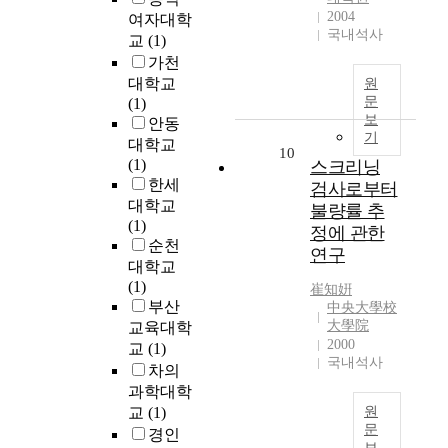
게
과
g
c
D
f
t
2004
여자대학
되
를
h
a
i
r
e
국내석사
교
(1)
고
내
o
v
r
e
S
가천
,
는
u
a
e
q
c
이
대학교
원
지
t
t
c
u
h
문
속
(1)
,
t
e
t
e
o
보
에
안동
그
h
d
e
n
o
기
서
대학교
결
e
m
d
c
10
l
형
(1)
과
스크리닝
w
e
b
y
o
성
한세
상
검사로부터
o
n
y
i
f
된
호
대학교
r
'
P
불량률 추
n
C
불
호
(1)
l
s
r
h
정에 관한
h
안
환
순천
d
c
o
a
연구
r
감
이
대학교
a
o
f
v
i
이
가
(1)
s
s
e
崔知姸
i
s
동
능
부산
a
t
中央大學校
s
n
t
기
한
大學院
교육대학
t
u
s
g
i
가
가
2000
r
m
교
(1)
o
m
a
되
국내석사
에
e
e
r
차의
e
n
어
대
n
o
K
a
과학대학
S
현
해
d
f
i
l
교
(1)
원
t
대
서
.
t
m
문
s
u
경인
인
는
T
h
보
H