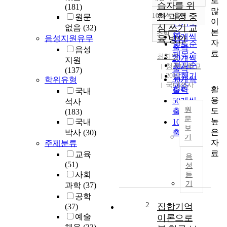
로
정확도
습자를 위
(181)
많
순
10개씩 출력
한 과정 중
원문
내림차순
이
인기도
심 쓰기 교
없음
(32)
본
순
조회
10개씩
음성지원유무
육 방안
자
연도순
출력
음성
료
제목순
최지연
20개씩
지원
저자순
청주대학교
출력
(137)
발행기
2013
30개씩
학위유형
국내석사
관순
활
출력
국내
용
50개씩
석사
원
도
출력
(183)
문
높
국내
100개씩
보
은
A
박사
(30)
출력
기
B
자
주제분류
S
료
교육
음
T
(51)
성
R
사회
듣
A
기
과학
(37)
C
공학
T
2
집합기억
(37)
A
예술
이론으로
S