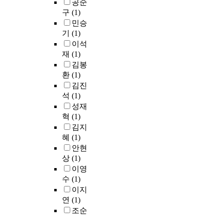
공순
핍
경
i
a
e
p
n
p
구
(1)
과
우
n
n
a
o
d
r
욕
민승
교
g
d
r
p
i
o
망
기
(1)
차
,
t
n
u
n
b
은
설
이석
u
h
e
l
g
l
더
계
재
(1)
n
e
r
a
t
e
커
의
l
h
s
김봉
r
h
m
지
두
i
i
.
환
(1)
i
e
i
게
번
k
s
T
t
김진
C
s
되
째
e
t
h
y
석
(1)
h
i
고
기
o
o
i
a
e
성재
n
,
간
t
r
s
n
o
t
혁
(1)
모
에
h
y
s
d
n
r
김지
두
서
e
o
t
t
a
i
혜
(1)
해
결
r
f
u
h
n
n
안현
소
측
t
i
d
e
S
s
상
(1)
되
치
r
t
y
m
h
i
지
이영
를
e
.
a
o
i
c
못
갖
수
(1)
n
i
d
p
a
한
게
이지
d
I
m
e
i
l
채
된
s
n
연
(1)
s
f
n
l
억
다
,
t
t
조순
o
c
y
압
.