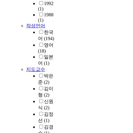
는
0
c
c
a
i
1992
m
s
현
1
t
i
n
(1)
o
e
f
대
년
o
o
d
1988
n
m
i
인
지
(1)
f
u
i
w
o
e
들
침
작성언어
l
s
n
a
r
l
의
서
i
r
한국
g
s
y
d
내
에
f
e
d
어
(194)
a
t
s
면
서
e
s
i
n
영어
h
,
에
모
.
o
f
a
(18)
e
a
는
집
T
u
f
l
일본
o
s
현
단
h
r
i
y
어
(1)
r
s
실
생
e
c
c
z
지도교수
y
e
속
동
r
e
u
e
,
박은
s
에
성
e
f
l
d
w
s
준
(2)
서
과
f
o
t
a
i
i
김이
충
개
o
r
i
s
t
n
형
(2)
족
인
r
t
e
l
h
g
신원
되
생
e
h
s
i
a
t
식
(2)
지
동
,
e
o
v
f
h
못
김정
성
i
s
f
i
o
e
한
을
선
(1)
t
t
w
n
c
p
결
제
김경
i
u
r
g
u
r
핍
안
s
d
i