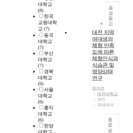
t
A
대학교
i
음
S
(8)
성
n
t
한국
듣
g
u
교원대학
기
E
d
교
(7)
d
대전 지역
y
동국
u
여대생의
o
대학교
c
n
체형 만족
(7)
a
K
도에 따른
부산
t
o
체형인식과
대학교
i
r
식습관 및
(7)
o
e
영양상태
경북
n
a
대학교
연구
S
n
(6)
t
C
최지연
서울
r
o
대전대학교
대학교
a
n
2011
(6)
t
s
국내석사
홍익
e
e
대학교
g
r
(6)
원
y
v
문
한양
o
a
보
대학교
f
2