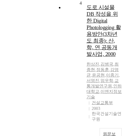
4
도로 시설물
DB 작성을 위
한 Digital
Photologging 활
용방안(3차년
도 최종): 산,
학, 연 공동개
발사업, 2000
한상진
,
김병국
,
최
종현
,
정동훈
,
강영
균
,
윤공현
,
이종기
,
서영진
,
엄우학
,
교
통개발연구원
,
인하
대학교
,
이엔지정보
기술
건설교통부
2003
한국건설기술연
구원
원문보