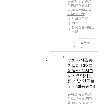
윤준희
,
민경훈
,
박
정환
,
장재원
,
최헌
식(석곡관측과학
기술연구원)
건설교통부
1999
한국건설기술연
구원
원문보
기
9
수치사진측량
기법과 GPS를
이용한 실시간
사진측량시스
템 개발 연구보
고서(최종연차)
유복모
,
유환희
,
진
기호
,
류중희
,
염재
홍
,
정수
,
이석군
,
신