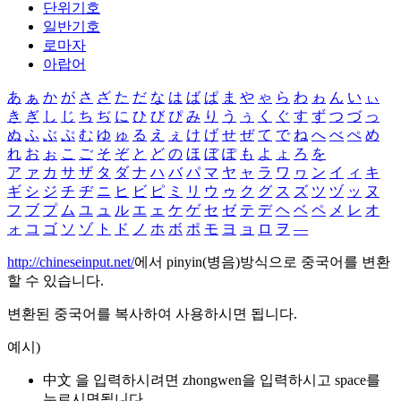
단위기호
일반기호
로마자
아랍어
あ
ぁ
か
が
さ
ざ
た
だ
な
は
ば
ぱ
ま
や
ゃ
ら
わ
ゎ
ん
い
ぃ
き
ぎ
し
じ
ち
ぢ
に
ひ
び
ぴ
み
り
う
ぅ
く
ぐ
す
ず
つ
づ
っ
ぬ
ふ
ぶ
ぷ
む
ゆ
ゅ
る
え
ぇ
け
げ
せ
ぜ
て
で
ね
へ
べ
ぺ
め
れ
お
ぉ
こ
ご
そ
ぞ
と
ど
の
ほ
ぼ
ぽ
も
よ
ょ
ろ
を
ア
ァ
カ
サ
ザ
タ
ダ
ナ
ハ
バ
パ
マ
ヤ
ャ
ラ
ワ
ヮ
ン
イ
ィ
キ
ギ
シ
ジ
チ
ヂ
ニ
ヒ
ビ
ピ
ミ
リ
ウ
ゥ
ク
グ
ス
ズ
ツ
ヅ
ッ
ヌ
フ
ブ
プ
ム
ユ
ュ
ル
エ
ェ
ケ
ゲ
セ
ゼ
テ
デ
ヘ
ベ
ペ
メ
レ
オ
ォ
コ
ゴ
ソ
ゾ
ト
ド
ノ
ホ
ボ
ポ
モ
ヨ
ョ
ロ
ヲ
―
http://chineseinput.net/
에서 pinyin(병음)방식으로 중국어를 변환
할 수 있습니다.
변환된 중국어를 복사하여 사용하시면 됩니다.
예시)
中文 을 입력하시려면
zhongwen
을 입력하시고 space를
누르시면됩니다.