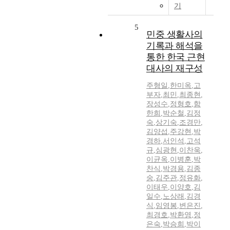
기
5
민중 생활사의
기록과 해석을
통한 한국 근현
대사의 재구성
주형일
,
한미옥
,
고
부자
,
최민
,
최종현
,
장성수
,
정형호
,
함
한희
,
박순철
,
김정
숙
,
상기숙
,
조경만
,
김양섭
,
주강현
,
박
경하
,
서인석
,
고석
규
,
심광현
,
이찬욱
,
이균옥
,
이병훈
,
박
찬식
,
박경용
,
김종
숭
,
김주관
,
정유화
,
이태우
,
이양호
,
김
일수
,
노상래
,
김경
식
,
임영봉
,
변은진
,
최경호
,
박환영
,
정
은숙
,
박승희
,
박이