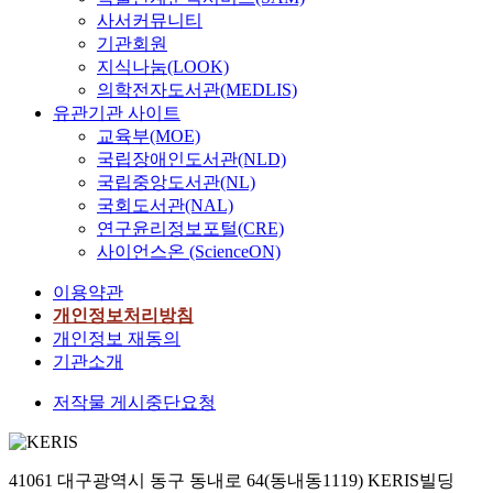
사서커뮤니티
기관회원
지식나눔(LOOK)
의학전자도서관(MEDLIS)
유관기관 사이트
교육부(MOE)
국립장애인도서관(NLD)
국립중앙도서관(NL)
국회도서관(NAL)
연구윤리정보포털(CRE)
사이언스온 (ScienceON)
이용약관
개인정보처리방침
개인정보 재동의
기관소개
저작물 게시중단요청
41061 대구광역시 동구 동내로 64(동내동1119) KERIS빌딩