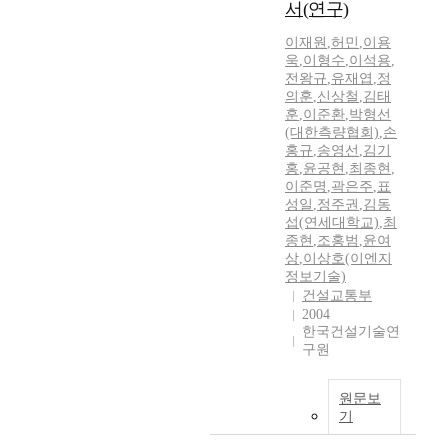
서(연구)
이재원
,
허민
,
이용
욱
,
이형수
,
이석용
,
전왕규
,
유재엽
,
정
의훈
,
신상철
,
김태
훈
,
이준환
,
박형선
(대한측량협회)
,
손
홍규
,
송영선
,
김기
홍
,
윤공현
,
최종현
,
이준명
,
곽은주
,
표
성일
,
정주권
,
김동
섭(연세대학교)
,
최
종현
,
조홍범
,
윤여
상
,
이상호(이엔지
정보기술)
건설교통부
2004
한국건설기술연
구원
원문보
기