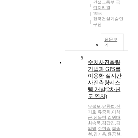
건설교통부 국
립지리원
1998
한국건설기술연
구원
원문보
기
8
수치사진측량
기법과 GPS를
이용한 실시간
사진측량시스
템 개발(2차년
도 연차)
유복모
,
유환희
,
진
기호
,
류중희
,
이석
군
,
신동빈
,
김원대
,
최송욱
,
김갑진
,
김
의명
,
주현승
,
최종
현
,
김기흥
,
윤공현
,