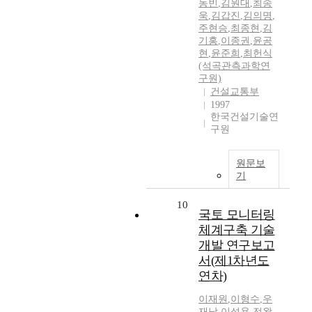
동빈
,
김원대
,
최송
욱
,
김갑진
,
김의명
,
주현승
,
최종현
,
김
기홍
,
이종권
,
윤공
현
,
윤준희
,
최헌식
(석곡관측과학연
구원)
건설교통부
1997
한국건설기술연
구원
원문보
기
10
국토 모니터링
체계구축 기술
개발 연구보고
서(제1차년도
연차)
이재원
,
이형수
,
우
재남
,
이석용
,
전왕