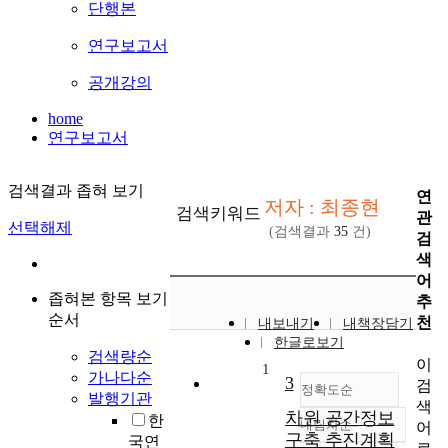
단행본
연구보고서
공개강의
home
연구보고서
검색결과 좁혀 보기
연
저자 : 최종현
검색키워드
관
선택해제
(검색결과
35
건)
검
색
어
좁혀본 항목 보기
추
순서
천
내보내기
내책장담기
한글로보기
검색량순
이
1
가나다순
3
검
정확도순
발행기관
색
차원 공간정보
한
내림차순
어
정확도
구축 추진계획
국연