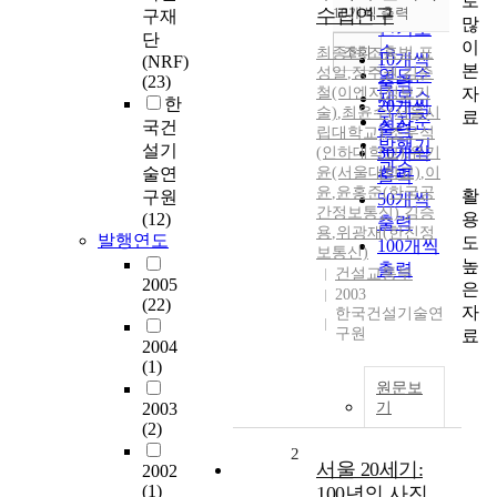
로
순
수립연구
10개씩 출력
구재
내림차순
많
인기도
단
이
순
조회
최종현
,
조홍범
,
표
10개씩
(NRF)
본
성일
,
정주권
,
김준
연도순
(23)
출력
자
철(이엔지정보기
제목순
한
20개씩
술)
,
최윤수(서울시
료
저자순
국건
출력
립대학교)
,
조우석
발행기
설기
30개씩
(인하대학교)
,
유기
관순
술연
윤(서울대학교)
,
이
출력
윤
,
윤홍준(한국공
활
구원
50개씩
간정보통신)
,
김승
용
(12)
출력
용
,
위광재(한진정
발행연도
도
100개씩
보통신)
높
출력
건설교통부
2005
은
2003
(22)
자
한국건설기술연
구원
료
2004
(1)
원문보
2003
기
(2)
2
서울 20세기:
2002
(1)
100년의 사진