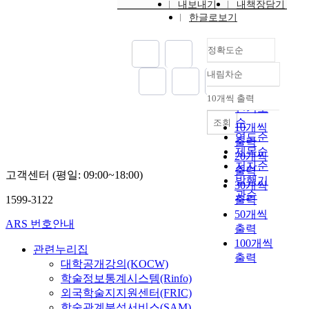
내보내기
내책장담기
한글로보기
정확도순
내림차순
정확도
순
10개씩 출력
내림차순
인기도
순
조회
10개씩
연도순
출력
제목순
20개씩
저자순
출력
고객센터 (평일: 09:00~18:00)
발행기
30개씩
관순
1599-3122
출력
50개씩
ARS 번호안내
출력
100개씩
관련누리집
출력
대학공개강의(KOCW)
학술정보통계시스템(Rinfo)
외국학술지지원센터(FRIC)
학술관계분석서비스(SAM)