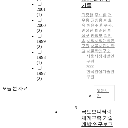
기록
2001
(1)
최종현
,
주재환
,
전
우용
,
권병용
,
이효
2000
숙
,
허윤주
,
천수자
,
(2)
민성진
,
최준원
,
이
상구
,
안창모
,
김진
송
,
시정시정개발연
1999
구원
,
서울시립대학
(2)
교
,
서울학연구소
서울시정개발연
1998
구원
(1)
2000
한국건설기술연
1997
구원
(2)
오늘 본 자료
원문보
기
3
국토모니터링
체계구축 기술
개발 연구보고