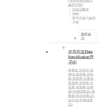
(석곡관측과학기
술연구원)
건설교통부
2000
한국건설기술연
구원
원문보
기
7
수치지도Data
Specification연
구(I)
유복모
,
이석군
,
김
원대
,
최송욱
,
김의
명
,
최종현
,
이종권
,
윤공현
,
윤준희
,
민
경훈
,
박정환
,
장재
원(연세대학교)
,
유
환희(경상대학교)
,
조기성(전북대학
교)