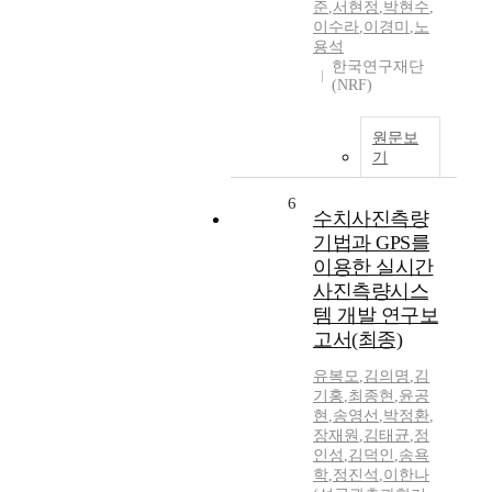
준
,
서현정
,
박현수
,
이수라
,
이경미
,
노
용석
한국연구재단
(NRF)
원문보
기
6
수치사진측량
기법과 GPS를
이용한 실시간
사진측량시스
템 개발 연구보
고서(최종)
유복모
,
김의명
,
김
기홍
,
최종현
,
윤공
현
,
송영선
,
박정환
,
장재원
,
김태균
,
정
인성
,
김덕인
,
송욕
학
,
정진석
,
이한나