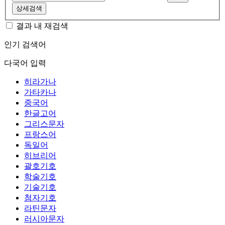
상세검색
결과 내 재검색
인기 검색어
다국어 입력
히라가나
가타카나
중국어
한글고어
그리스문자
프랑스어
독일어
히브리어
괄호기호
학술기호
기술기호
첨자기호
라틴문자
러시아문자