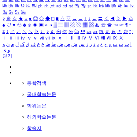
㎒
㎓
㎔
Ω
㏀
㏁
㎊
㎋
㎌
㏖
㏅
㎭
㎮
㎯
㏛
㎩
㎪
㎫
㎬
㏝
㏐
㏓
㏃
㏉
㏜
㏆
§
※
☆
★
○
●
◎
◇
◆
□
■
△
▽
→
←
↑
↓
↔
〓
◁
◀
▷
▶
♤
♠
♡
♥
♧
♣
⊙
◈
▣
◐
◑
▒
▤
▥
▨
▧
▦
▩
♨
☏
☎
☜
☞
¶
†
‡
↕
↗
↙
↖
↘
♭
♩
♪
♬
㉿
㈜
№
㏇
™
㏂
㏘
℡
＃
＆
＊
＠
ª
º
ⅰ
ⅱ
ⅲ
ⅳ
ⅴ
ⅵ
ⅶ
ⅷ
ⅸ
ⅹ
Ⅰ
Ⅱ
Ⅲ
Ⅳ
Ⅴ
Ⅵ
Ⅶ
Ⅷ
Ⅸ
Ⅹ
ا
ب
ت
ث
ج
ح
خ
د
ذ
ر
ز
س
ش
ص
ض
ط
ظ
ع
غ
ف
ق
ک
ل
م
ن
ه
و
ی
닫기
통합검색
국내학술논문
학위논문
해외학술논문
학술지