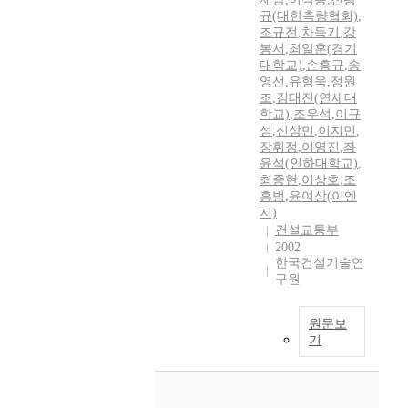
규(대한측량협회)
,
조규전
,
차득기
,
강
봉서
,
최일훈(경기
대학교)
,
손흥규
,
송
영선
,
유형욱
,
정원
조
,
김태진(연세대
학교)
,
조우석
,
이규
성
,
신상민
,
이지민
,
장휘정
,
이영진
,
좌
윤석(인하대학교)
,
최종현
,
이상호
,
조
흥범
,
윤여상(이엔
지)
건설교통부
2002
한국건설기술연
구원
원문보
기