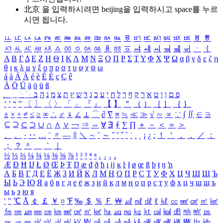
北京 을 입력하시려면
beijing
을 입력하시고 space를 누르
시면 됩니다.
ㅥ
ㅦ
ㅧ
ㅨ
ㅩ
ㅪ
ㅫ
ㅬ
ㅭ
ㅮ
ㅯ
ㅰ
ㅱ
ㅲ
ㅳ
ㅴ
ㅵ
ㅶ
ㅷ
ㅸ
ㅹ
ㅺ
ㅻ
ㅼ
ㅽ
ㅾ
ㅿ
ㆀ
ㆁ
ㆂ
ㆃ
ㆄ
ㆅ
ㆆ
ㆇ
ㆈ
ㆉ
ㆊ
ㆋ
ㆌ
ㆍ
ㆎ
Α
Β
Γ
Δ
Ε
Ζ
Η
Θ
Ι
Κ
Λ
Μ
Ν
Ξ
Ο
Π
Ρ
Σ
Τ
Υ
Φ
Χ
Ψ
Ω
α
β
γ
δ
ε
ζ
η
θ
ι
κ
λ
μ
ν
ξ
ο
π
ρ
σ
τ
υ
φ
χ
ψ
ω
á
à
Á
À
é
è
É
È
ç
Ç
ê
Ä
Ö
Ü
ä
ö
ü
ß
ְ
ֳ
ֲ
ֱ
ָ
ַ
ֵ
ֶ
ִ
ֹ
ּ
ֻ
ׂ
ׁ
ּ
ב
ה
נ
מ
צ
ת
ץ
ש
ד
ג
כ
ע
י
ח
ל
ך
ף
ק
ר
א
ט
ו
ן
ם
פ
‘
’
“
”
〔
〕
〈
〉
「
」
『
』
【
】
＂
（
）
［
］
｛
｝
±
×
÷
≠
≤
≥
∞
∴
♂
♀
∠
⊥
⌒
∂
∇
≡
≒
≪
≫
√
∽
∝
∵
∫
∬
∈
∋
⊆
⊇
⊂
⊃
∪
∩
∧
∨
￢
⇒
⇔
∀
∃
∮
∑
∏
＋
－
＜
＝
＞
、
。
·
‥
…
¨
〃
―
∥
＼
∼
´
～
ˇ
˘
˝
˚
˙
¸
˛
¡
¿
ː
！
＇
，
．
／
：
；
？
＾
＿
｀
｜
½
⅓
⅔
¼
¾
⅛
⅜
⅝
⅞
¹
²
³
⁴
ⁿ
₁
₂
₃
₄
Æ
Ð
Ħ
Ĳ
Ł
Ø
Œ
Þ
Ŧ
Ŋ
æ
đ
ð
ħ
ı
ĳ
ĸ
ŀ
ł
ø
œ
ß
þ
ŧ
ŋ
ŉ
А
Б
В
Г
Д
Е
Ё
Ж
З
И
Й
К
Л
М
Н
О
П
Р
С
Т
У
Ф
Х
Ц
Ч
Ш
Щ
Ъ
Ы
Ь
Э
Ю
Я
а
б
в
г
д
е
ё
ж
з
и
й
к
л
м
н
о
п
р
с
т
у
ф
х
ц
ч
ш
щ
ъ
ы
ь
э
ю
я
′
″
℃
Å
￠
￡
￥
¤
℉
‰
＄
％
Ｆ
￦
㎕
㎖
㎗
ℓ
㎘
㏄
㎣
㎤
㎥
㎦
㎙
㎚
㎛
㎜
㎝
㎞
㎟
㎠
㎡
㎢
㏊
㎍
㎎
㎏
㏏
㎈
㎉
㏈
㎧
㎨
㎰
㎱
㎲
㎳
㎴
㎵
㎶
㎷
㎸
㎹
㎀
㎁
㎂
㎃
㎄
㎺
㎻
㎽
㎾
㎿
㎐
㎑