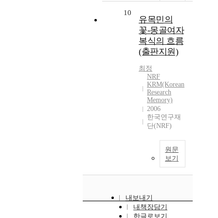
10
유목민의
꽃-몽골여자
복식의 흐름
(출판지원)
최정
NRF
KRM(Korean
Research
Memory)
2006
한국연구재
단(NRF)
원문
보기
내보내기
내책장담기
한글로보기