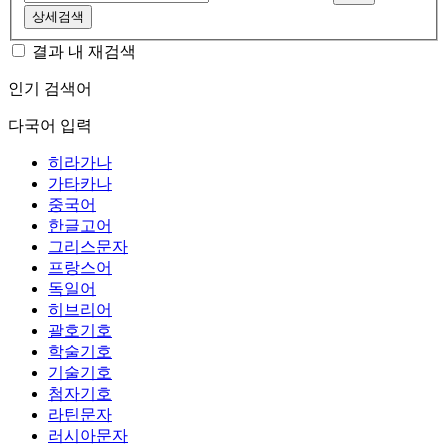
상세검색
결과 내 재검색
인기 검색어
다국어 입력
히라가나
가타카나
중국어
한글고어
그리스문자
프랑스어
독일어
히브리어
괄호기호
학술기호
기술기호
첨자기호
라틴문자
러시아문자