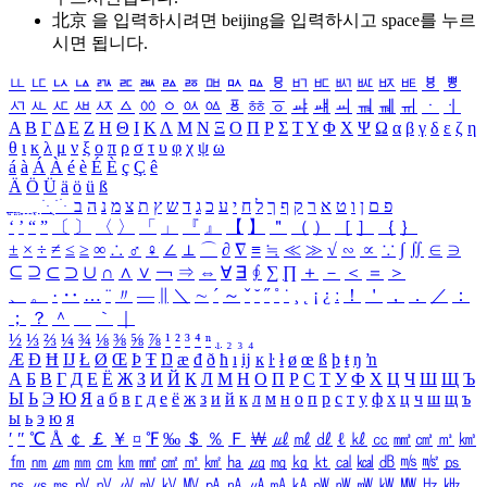
北京 을 입력하시려면
beijing
을 입력하시고 space를 누르
시면 됩니다.
ㅥ
ㅦ
ㅧ
ㅨ
ㅩ
ㅪ
ㅫ
ㅬ
ㅭ
ㅮ
ㅯ
ㅰ
ㅱ
ㅲ
ㅳ
ㅴ
ㅵ
ㅶ
ㅷ
ㅸ
ㅹ
ㅺ
ㅻ
ㅼ
ㅽ
ㅾ
ㅿ
ㆀ
ㆁ
ㆂ
ㆃ
ㆄ
ㆅ
ㆆ
ㆇ
ㆈ
ㆉ
ㆊ
ㆋ
ㆌ
ㆍ
ㆎ
Α
Β
Γ
Δ
Ε
Ζ
Η
Θ
Ι
Κ
Λ
Μ
Ν
Ξ
Ο
Π
Ρ
Σ
Τ
Υ
Φ
Χ
Ψ
Ω
α
β
γ
δ
ε
ζ
η
θ
ι
κ
λ
μ
ν
ξ
ο
π
ρ
σ
τ
υ
φ
χ
ψ
ω
á
à
Á
À
é
è
É
È
ç
Ç
ê
Ä
Ö
Ü
ä
ö
ü
ß
ְ
ֳ
ֲ
ֱ
ָ
ַ
ֵ
ֶ
ִ
ֹ
ּ
ֻ
ׂ
ׁ
ּ
ב
ה
נ
מ
צ
ת
ץ
ש
ד
ג
כ
ע
י
ח
ל
ך
ף
ק
ר
א
ט
ו
ן
ם
פ
‘
’
“
”
〔
〕
〈
〉
「
」
『
』
【
】
＂
（
）
［
］
｛
｝
±
×
÷
≠
≤
≥
∞
∴
♂
♀
∠
⊥
⌒
∂
∇
≡
≒
≪
≫
√
∽
∝
∵
∫
∬
∈
∋
⊆
⊇
⊂
⊃
∪
∩
∧
∨
￢
⇒
⇔
∀
∃
∮
∑
∏
＋
－
＜
＝
＞
、
。
·
‥
…
¨
〃
―
∥
＼
∼
´
～
ˇ
˘
˝
˚
˙
¸
˛
¡
¿
ː
！
＇
，
．
／
：
；
？
＾
＿
｀
｜
½
⅓
⅔
¼
¾
⅛
⅜
⅝
⅞
¹
²
³
⁴
ⁿ
₁
₂
₃
₄
Æ
Ð
Ħ
Ĳ
Ł
Ø
Œ
Þ
Ŧ
Ŋ
æ
đ
ð
ħ
ı
ĳ
ĸ
ŀ
ł
ø
œ
ß
þ
ŧ
ŋ
ŉ
А
Б
В
Г
Д
Е
Ё
Ж
З
И
Й
К
Л
М
Н
О
П
Р
С
Т
У
Ф
Х
Ц
Ч
Ш
Щ
Ъ
Ы
Ь
Э
Ю
Я
а
б
в
г
д
е
ё
ж
з
и
й
к
л
м
н
о
п
р
с
т
у
ф
х
ц
ч
ш
щ
ъ
ы
ь
э
ю
я
′
″
℃
Å
￠
￡
￥
¤
℉
‰
＄
％
Ｆ
￦
㎕
㎖
㎗
ℓ
㎘
㏄
㎣
㎤
㎥
㎦
㎙
㎚
㎛
㎜
㎝
㎞
㎟
㎠
㎡
㎢
㏊
㎍
㎎
㎏
㏏
㎈
㎉
㏈
㎧
㎨
㎰
㎱
㎲
㎳
㎴
㎵
㎶
㎷
㎸
㎹
㎀
㎁
㎂
㎃
㎄
㎺
㎻
㎽
㎾
㎿
㎐
㎑