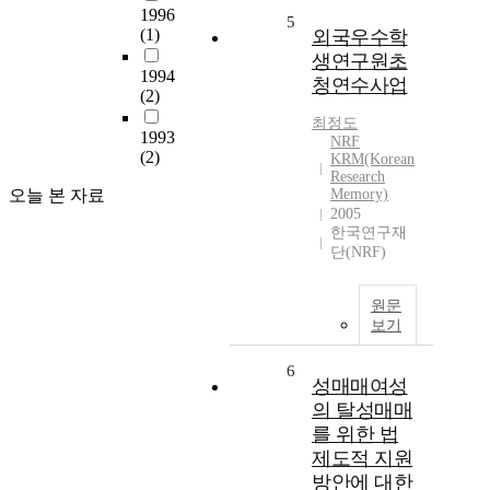
1996
5
(1)
외국우수학
생연구원초
1994
청연수사업
(2)
최정도
1993
NRF
(2)
KRM(Korean
Research
오늘 본 자료
Memory)
2005
한국연구재
단(NRF)
원문
보기
6
성매매여성
의 탈성매매
를 위한 법
제도적 지원
방안에 대한