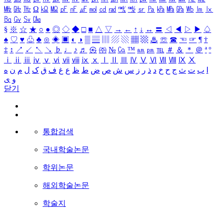
㎒
㎓
㎔
Ω
㏀
㏁
㎊
㎋
㎌
㏖
㏅
㎭
㎮
㎯
㏛
㎩
㎪
㎫
㎬
㏝
㏐
㏓
㏃
㏉
㏜
㏆
§
※
☆
★
○
●
◎
◇
◆
□
■
△
▽
→
←
↑
↓
↔
〓
◁
◀
▷
▶
♤
♠
♡
♥
♧
♣
⊙
◈
▣
◐
◑
▒
▤
▥
▨
▧
▦
▩
♨
☏
☎
☜
☞
¶
†
‡
↕
↗
↙
↖
↘
♭
♩
♪
♬
㉿
㈜
№
㏇
™
㏂
㏘
℡
＃
＆
＊
＠
ª
º
ⅰ
ⅱ
ⅲ
ⅳ
ⅴ
ⅵ
ⅶ
ⅷ
ⅸ
ⅹ
Ⅰ
Ⅱ
Ⅲ
Ⅳ
Ⅴ
Ⅵ
Ⅶ
Ⅷ
Ⅸ
Ⅹ
ا
ب
ت
ث
ج
ح
خ
د
ذ
ر
ز
س
ش
ص
ض
ط
ظ
ع
غ
ف
ق
ک
ل
م
ن
ه
و
ی
닫기
통합검색
국내학술논문
학위논문
해외학술논문
학술지