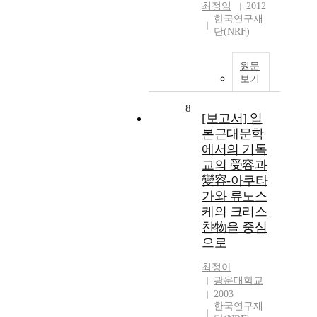
최정임
2012
한국연구재
단(NRF)
원문
보기
8
[보고서] 일
본근대문학
에서의 기독
교의 受容과
變容-아쿠타
가와 류노스
케의 크리스
챤物을 중심
으로
최정아
광운대학교
2003
한국연구재