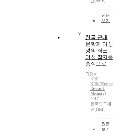
단(NRF)
원문
보기
9
한국 근대
문학과 여성
성의 좌표 -
여성 잡지를
중심으로
최정아
NRF
KRM(Korean
Research
Memory)
2017
한국연구재
단(NRF)
원문
보기