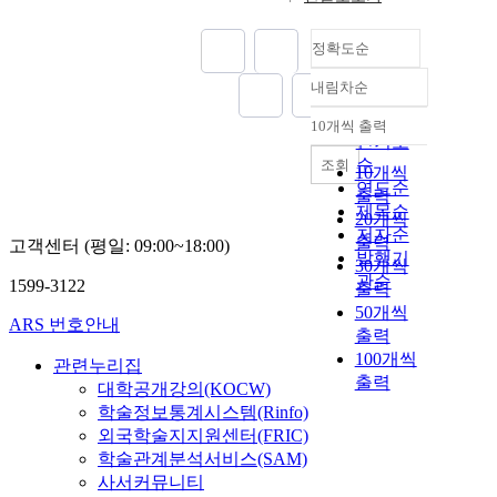
정확도순
내림차순
정확도
순
10개씩 출력
내림차순
인기도
순
조회
10개씩
연도순
출력
제목순
20개씩
저자순
출력
고객센터 (평일: 09:00~18:00)
발행기
30개씩
관순
1599-3122
출력
50개씩
ARS 번호안내
출력
100개씩
관련누리집
출력
대학공개강의(KOCW)
학술정보통계시스템(Rinfo)
외국학술지지원센터(FRIC)
학술관계분석서비스(SAM)
사서커뮤니티