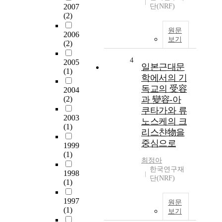
2007
단(NRF)
(2)
원문
2006
보기
(2)
4
2005
일본근대문
(1)
학에서의 기
독교의 受容
2004
(2)
과 變容-아
쿠타가와 류
2003
노스케의 크
(1)
리스챤物을
중심으로
1999
(1)
최정아
한국연구재
1998
단(NRF)
(1)
1997
원문
(1)
보기