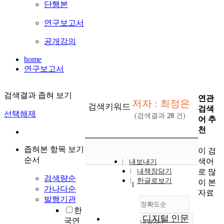
단행본
연구보고서
공개강의
home
연구보고서
검색결과 좁혀 보기
연관
저자 : 최정은
검색키워드
검색
선택해제
(검색결과
28
건)
어 추
천
좁혀본 항목 보기
이 검
순서
색어
내보내기
로 많
내책장담기
검색량순
한글로보기
이 본
1
가나다순
자료
발행기관
정확도순
한
디지털 인문
국연
내림차순