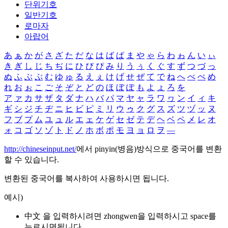
단위기호
일반기호
로마자
아랍어
あ
ぁ
か
が
さ
ざ
た
だ
な
は
ば
ぱ
ま
や
ゃ
ら
わ
ゎ
ん
い
ぃ
き
ぎ
し
じ
ち
ぢ
に
ひ
び
ぴ
み
り
う
ぅ
く
ぐ
す
ず
つ
づ
っ
ぬ
ふ
ぶ
ぷ
む
ゆ
ゅ
る
え
ぇ
け
げ
せ
ぜ
て
で
ね
へ
べ
ぺ
め
れ
お
ぉ
こ
ご
そ
ぞ
と
ど
の
ほ
ぼ
ぽ
も
よ
ょ
ろ
を
ア
ァ
カ
サ
ザ
タ
ダ
ナ
ハ
バ
パ
マ
ヤ
ャ
ラ
ワ
ヮ
ン
イ
ィ
キ
ギ
シ
ジ
チ
ヂ
ニ
ヒ
ビ
ピ
ミ
リ
ウ
ゥ
ク
グ
ス
ズ
ツ
ヅ
ッ
ヌ
フ
ブ
プ
ム
ユ
ュ
ル
エ
ェ
ケ
ゲ
セ
ゼ
テ
デ
ヘ
ベ
ペ
メ
レ
オ
ォ
コ
ゴ
ソ
ゾ
ト
ド
ノ
ホ
ボ
ポ
モ
ヨ
ョ
ロ
ヲ
―
http://chineseinput.net/
에서 pinyin(병음)방식으로 중국어를 변환
할 수 있습니다.
변환된 중국어를 복사하여 사용하시면 됩니다.
예시)
中文 을 입력하시려면
zhongwen
을 입력하시고 space를
누르시면됩니다.