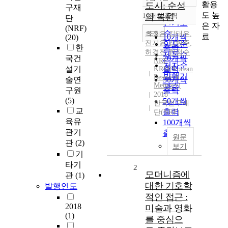
정확도
활용
도시: 순성
구재
순
도 높
10개씩 출력
의 복원
단
내림차순
인기도
은 자
(NRF)
순
조회
최정은
,
김태은
,
료
10개씩
(20)
전지윤
,
김현주
,
연도순
한
출력
허경진
,
한정수
제목순
국건
20개씩
NRF
저자순
설기
출력
KRM(Korean
발행기
Research
술연
30개씩
Memory)
관순
구원
출력
2018
(5)
50개씩
한국연구재
교
출력
단(NRF)
육유
100개씩
관기
출력
원문
관
(2)
보기
기
타기
2
모더니즘에
관
(1)
대한 기호학
발행연도
적인 접근 :
2018
미술과 영화
(1)
를 중심으