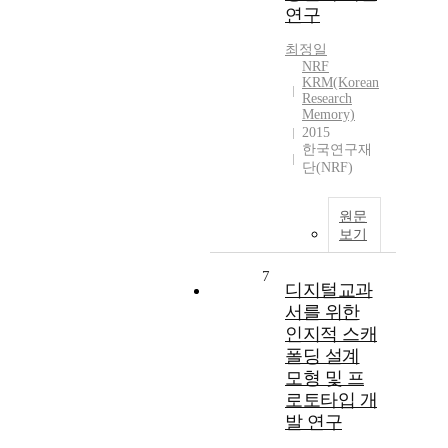
연구
최정일
NRF
KRM(Korean
Research
Memory)
2015
한국연구재
단(NRF)
원문
보기
7
디지털교과
서를 위한
인지적 스캐
폴딩 설계
모형 및 프
로토타입 개
발 연구