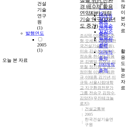
설을 위한 친환
로
순
건설
10개씩 출력
내림차순
많
경 배수재 활용
인기도
기술
이
연약지반 개량
순
조회
10개씩
연구
본
기술 연구(2차년
연도순
출력
원
자
도 중간)
제목순
(1)
20개씩
료
저자순
발행연도
출력
조삼덕
,
이대영
,
김주
발행기
30개씩
형
,
오세용
,
이광우(한
관순
2005
출력
국건설기술연구원)
,
(1)
활
이송
,
김수삼
,
장연수
,
50개씩
정승용
,
한상재
,
정용
용
출력
오늘 본 자료
은
,
김병일
,
최재균
,
이
도
100개씩
무철
,
정진혁
,
도영곤
,
높
출력
정민형
,
이범준
,
최완
은
규
,
이태종
,
김기년
,
이
자
규득
,
서울시립대학
료
교
,
지구환경전문가
그룹
,
전승구
,
김장수
,
김양진(우진테크놀
로지)
건설교통부
2005
한국건설기술연
구원