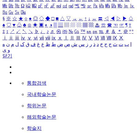
㎒
㎓
㎔
Ω
㏀
㏁
㎊
㎋
㎌
㏖
㏅
㎭
㎮
㎯
㏛
㎩
㎪
㎫
㎬
㏝
㏐
㏓
㏃
㏉
㏜
㏆
§
※
☆
★
○
●
◎
◇
◆
□
■
△
▽
→
←
↑
↓
↔
〓
◁
◀
▷
▶
♤
♠
♡
♥
♧
♣
⊙
◈
▣
◐
◑
▒
▤
▥
▨
▧
▦
▩
♨
☏
☎
☜
☞
¶
†
‡
↕
↗
↙
↖
↘
♭
♩
♪
♬
㉿
㈜
№
㏇
™
㏂
㏘
℡
＃
＆
＊
＠
ª
º
ⅰ
ⅱ
ⅲ
ⅳ
ⅴ
ⅵ
ⅶ
ⅷ
ⅸ
ⅹ
Ⅰ
Ⅱ
Ⅲ
Ⅳ
Ⅴ
Ⅵ
Ⅶ
Ⅷ
Ⅸ
Ⅹ
ا
ب
ت
ث
ج
ح
خ
د
ذ
ر
ز
س
ش
ص
ض
ط
ظ
ع
غ
ف
ق
ک
ل
م
ن
ه
و
ی
닫기
통합검색
국내학술논문
학위논문
해외학술논문
학술지