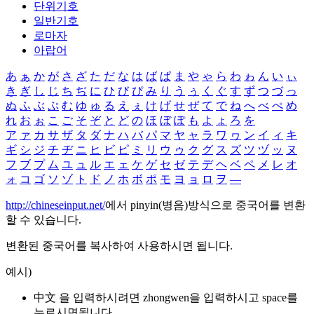
단위기호
일반기호
로마자
아랍어
あ
ぁ
か
が
さ
ざ
た
だ
な
は
ば
ぱ
ま
や
ゃ
ら
わ
ゎ
ん
い
ぃ
き
ぎ
し
じ
ち
ぢ
に
ひ
び
ぴ
み
り
う
ぅ
く
ぐ
す
ず
つ
づ
っ
ぬ
ふ
ぶ
ぷ
む
ゆ
ゅ
る
え
ぇ
け
げ
せ
ぜ
て
で
ね
へ
べ
ぺ
め
れ
お
ぉ
こ
ご
そ
ぞ
と
ど
の
ほ
ぼ
ぽ
も
よ
ょ
ろ
を
ア
ァ
カ
サ
ザ
タ
ダ
ナ
ハ
バ
パ
マ
ヤ
ャ
ラ
ワ
ヮ
ン
イ
ィ
キ
ギ
シ
ジ
チ
ヂ
ニ
ヒ
ビ
ピ
ミ
リ
ウ
ゥ
ク
グ
ス
ズ
ツ
ヅ
ッ
ヌ
フ
ブ
プ
ム
ユ
ュ
ル
エ
ェ
ケ
ゲ
セ
ゼ
テ
デ
ヘ
ベ
ペ
メ
レ
オ
ォ
コ
ゴ
ソ
ゾ
ト
ド
ノ
ホ
ボ
ポ
モ
ヨ
ョ
ロ
ヲ
―
http://chineseinput.net/
에서 pinyin(병음)방식으로 중국어를 변환
할 수 있습니다.
변환된 중국어를 복사하여 사용하시면 됩니다.
예시)
中文 을 입력하시려면
zhongwen
을 입력하시고 space를
누르시면됩니다.