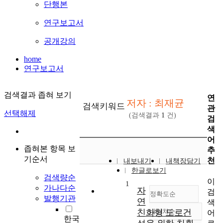
단행본
연구보고서
공개강의
home
연구보고서
검색결과 좁혀 보기
연
저자 : 최재균
검색키워드
관
선택해제
(검색결과
1
건)
검
색
어
좁혀본 항목 보
추
기순서
천
내보내기
내책장담기
한글로보기
검색량순
이
1
가나다순
자
검
정확도순
발행기관
연
색
친화형 도로건
내림차순
어
정확도
한국