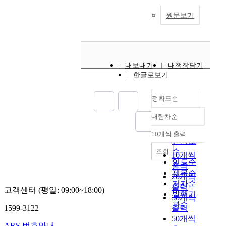
원문보기
내보내기
내책장담기
한글로보기
정확도순
내림차순
정확도
순
10개씩 출력
내림차순
인기도
순
조회
10개씩
연도순
출력
제목순
20개씩
저자순
출력
고객센터 (평일: 09:00~18:00)
발행기
30개씩
관순
1599-3122
출력
50개씩
ARS 번호안내