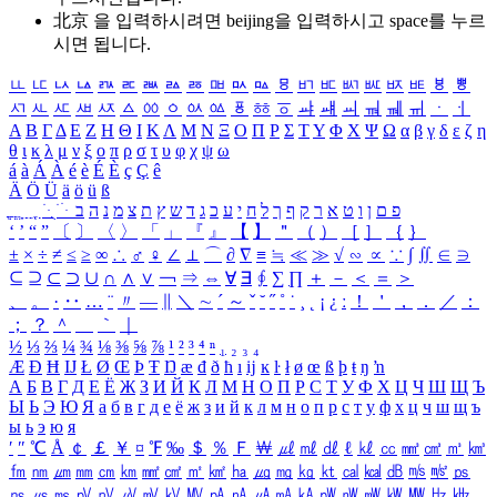
北京 을 입력하시려면
beijing
을 입력하시고 space를 누르
시면 됩니다.
ㅥ
ㅦ
ㅧ
ㅨ
ㅩ
ㅪ
ㅫ
ㅬ
ㅭ
ㅮ
ㅯ
ㅰ
ㅱ
ㅲ
ㅳ
ㅴ
ㅵ
ㅶ
ㅷ
ㅸ
ㅹ
ㅺ
ㅻ
ㅼ
ㅽ
ㅾ
ㅿ
ㆀ
ㆁ
ㆂ
ㆃ
ㆄ
ㆅ
ㆆ
ㆇ
ㆈ
ㆉ
ㆊ
ㆋ
ㆌ
ㆍ
ㆎ
Α
Β
Γ
Δ
Ε
Ζ
Η
Θ
Ι
Κ
Λ
Μ
Ν
Ξ
Ο
Π
Ρ
Σ
Τ
Υ
Φ
Χ
Ψ
Ω
α
β
γ
δ
ε
ζ
η
θ
ι
κ
λ
μ
ν
ξ
ο
π
ρ
σ
τ
υ
φ
χ
ψ
ω
á
à
Á
À
é
è
É
È
ç
Ç
ê
Ä
Ö
Ü
ä
ö
ü
ß
ְ
ֳ
ֲ
ֱ
ָ
ַ
ֵ
ֶ
ִ
ֹ
ּ
ֻ
ׂ
ׁ
ּ
ב
ה
נ
מ
צ
ת
ץ
ש
ד
ג
כ
ע
י
ח
ל
ך
ף
ק
ר
א
ט
ו
ן
ם
פ
‘
’
“
”
〔
〕
〈
〉
「
」
『
』
【
】
＂
（
）
［
］
｛
｝
±
×
÷
≠
≤
≥
∞
∴
♂
♀
∠
⊥
⌒
∂
∇
≡
≒
≪
≫
√
∽
∝
∵
∫
∬
∈
∋
⊆
⊇
⊂
⊃
∪
∩
∧
∨
￢
⇒
⇔
∀
∃
∮
∑
∏
＋
－
＜
＝
＞
、
。
·
‥
…
¨
〃
―
∥
＼
∼
´
～
ˇ
˘
˝
˚
˙
¸
˛
¡
¿
ː
！
＇
，
．
／
：
；
？
＾
＿
｀
｜
½
⅓
⅔
¼
¾
⅛
⅜
⅝
⅞
¹
²
³
⁴
ⁿ
₁
₂
₃
₄
Æ
Ð
Ħ
Ĳ
Ł
Ø
Œ
Þ
Ŧ
Ŋ
æ
đ
ð
ħ
ı
ĳ
ĸ
ŀ
ł
ø
œ
ß
þ
ŧ
ŋ
ŉ
А
Б
В
Г
Д
Е
Ё
Ж
З
И
Й
К
Л
М
Н
О
П
Р
С
Т
У
Ф
Х
Ц
Ч
Ш
Щ
Ъ
Ы
Ь
Э
Ю
Я
а
б
в
г
д
е
ё
ж
з
и
й
к
л
м
н
о
п
р
с
т
у
ф
х
ц
ч
ш
щ
ъ
ы
ь
э
ю
я
′
″
℃
Å
￠
￡
￥
¤
℉
‰
＄
％
Ｆ
￦
㎕
㎖
㎗
ℓ
㎘
㏄
㎣
㎤
㎥
㎦
㎙
㎚
㎛
㎜
㎝
㎞
㎟
㎠
㎡
㎢
㏊
㎍
㎎
㎏
㏏
㎈
㎉
㏈
㎧
㎨
㎰
㎱
㎲
㎳
㎴
㎵
㎶
㎷
㎸
㎹
㎀
㎁
㎂
㎃
㎄
㎺
㎻
㎽
㎾
㎿
㎐
㎑