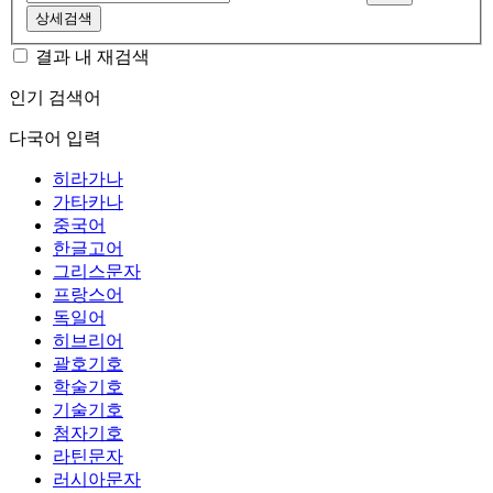
상세검색
결과 내 재검색
인기 검색어
다국어 입력
히라가나
가타카나
중국어
한글고어
그리스문자
프랑스어
독일어
히브리어
괄호기호
학술기호
기술기호
첨자기호
라틴문자
러시아문자